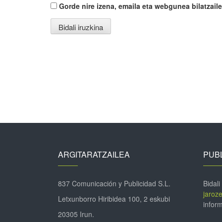
Gorde nire izena, emaila eta webgunea bilatza
ARGITARATZAILEA
PUBL
837 Comunicación y Publicidad S.L.
Bidali
jaroz
Letxunborro Hiribidea 100, 2 eskubi
inform
20305 Irun.