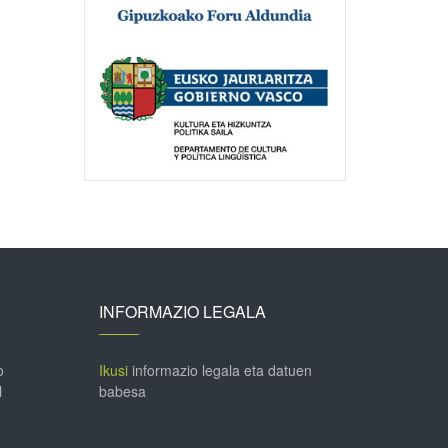
INFORMAZIO LEGALA
o
Ikusi
informazio legala eta datuen
l
babesa