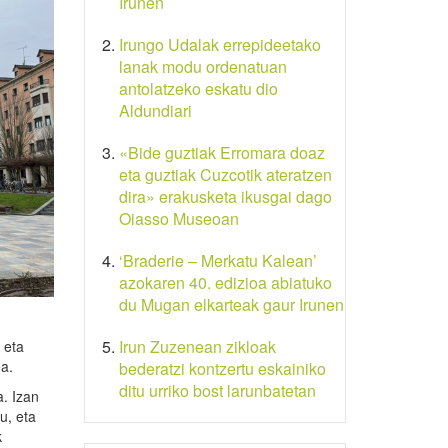
Irunen
Irungo Udalak errepideetako
lanak modu ordenatuan
antolatzeko eskatu dio
Aldundiari
«Bide guztiak Erromara doaz
eta guztiak Cuzcotik ateratzen
dira» erakusketa ikusgai dago
Oiasso Museoan
‘Braderie – Merkatu Kalean’
azokaren 40. edizioa abiatuko
du Mugan elkarteak gaur Irunen
Irun Zuzenean zikloak
 eta
ea.
bederatzi kontzertu eskainiko
ditu urriko bost larunbatetan
a. Izan
u, eta
k