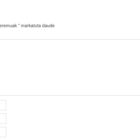
 eremuak
*
markatuta daude