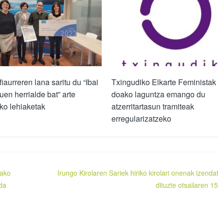
iaurreren lana saritu du “Ibai
Txingudiko Elkarte Feministak
uen herrialde bat” arte
doako laguntza emango du
eko lehiaketak
atzerritartasun tramiteak
erregularizatzeko
tako
Irungo Kirolaren Sariek hiriko kirolari onenak izenda
 da
dituzte otsailaren 1