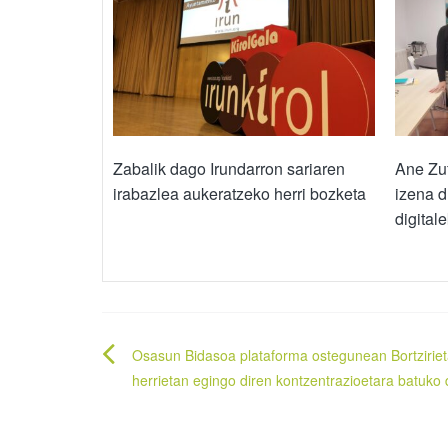
Zabalik dago Irundarron sariaren
Ane Zuf
irabazlea aukeratzeko herri bozketa
izena d
digital
Bidalketetan
Osasun Bidasoa plataforma ostegunean Bortzirie
zehar
herrietan egingo diren kontzentrazioetara batuko
nabigatu