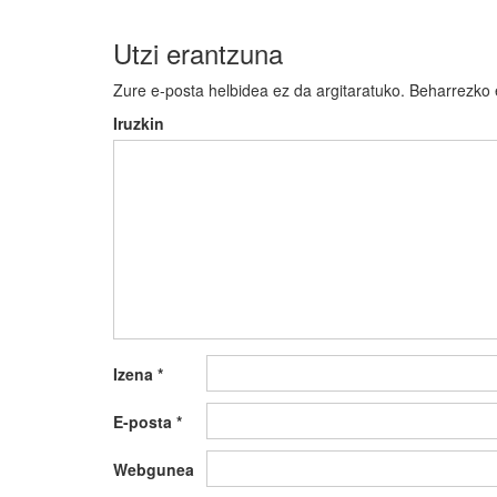
Utzi erantzuna
Zure e-posta helbidea ez da argitaratuko.
Beharrezko
Iruzkin
Izena
*
E-posta
*
Webgunea