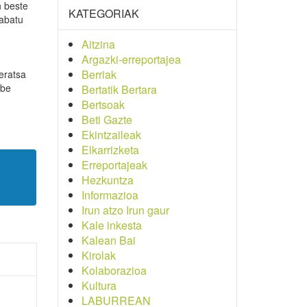
n beste
KATEGORIAK
rabatu
Aitzina
Argazki-erreportajea
Berriak
eratsa
abe
Bertatik Bertara
Bertsoak
Beti Gazte
Ekintzaileak
Elkarrizketa
Erreportajeak
Hezkuntza
Informazioa
Irun atzo Irun gaur
Kale inkesta
Kalean Bai
Kirolak
Kolaborazioa
Kultura
LABURREAN