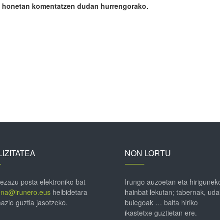
ile honetan komentatzen dudan hurrengorako.
IZITATEA
NON LORTU
 ezazu posta elektroniko bat
Irungo auzoetan eta hirigunek
ena@irunero.eus
helbidetara
hainbat lekutan; tabernak, uda
azio guztia jasotzeko.
bulegoak … baita hiriko
ikastetxe guztietan ere.