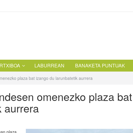
RTXIBOA
LABURREAN
BANAKETA PUNTUAK
nezko plaza bat izango du larunbatetik aurrera
ndesen omenezko plaza bat
k aurrera
uan plaza