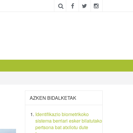
AZKEN BIDALKETAK
Identifikazio biometrikoko
sistema berriari esker bilatutako
pertsona bat atxilotu dute