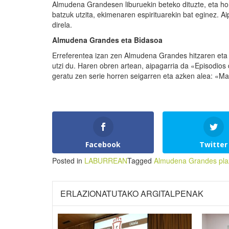
Almudena Grandesen liburuekin beteko dituzte, eta hori
batzuk utzita, ekimenaren espirituarekin bat eginez. A
direla.
Almudena Grandes eta Bidasoa
Erreferentea izan zen Almudena Grandes hitzaren eta
utzi du. Haren obren artean, aipagarria da «Episodios
geratu zen serie horren seigarren eta azken alea: «Ma
Facebook
Twitter
Posted in
LABURREAN
Tagged
Almudena Grandes pla
ERLAZIONATUTAKO ARGITALPENAK