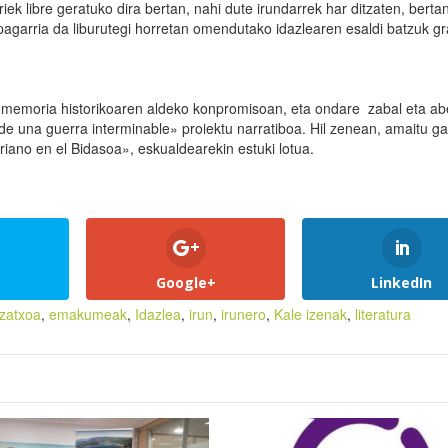
ek libre geratuko dira bertan, nahi dute irundarrek har ditzaten, berta
ipagarria da liburutegi horretan omendutako idazlearen esaldi batzuk g
 memoria historikoaren aldeko konpromisoan, eta ondare zabal eta ab
 de una guerra interminable» proiektu narratiboa. Hil zenean, amaitu g
riano en el Bidasoa», eskualdearekin estuki lotua.
Google+
LinkedIn
zatxoa
,
emakumeak
,
Idazlea
,
irun
,
irunero
,
Kale izenak
,
literatura