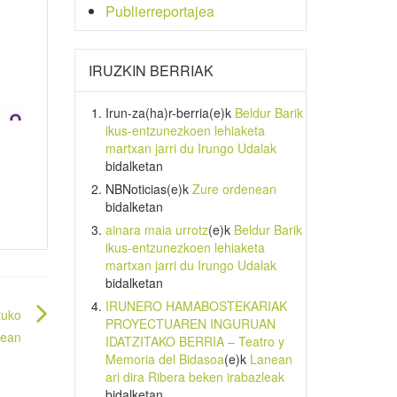
Publierreportajea
IRUZKIN BERRIAK
Irun-za(ha)r-berria
(e)k
Beldur Barik
ikus-entzunezkoen lehiaketa
martxan jarri du Irungo Udalak
bidalketan
NBNoticias
(e)k
Zure ordenean
bidalketan
ainara maia urrotz
(e)k
Beldur Barik
ikus-entzunezkoen lehiaketa
martxan jarri du Irungo Udalak
bidalketan
IRUNERO HAMABOSTEKARIAK
tuko
PROYECTUAREN INGURUAN
5ean
IDATZITAKO BERRIA – Teatro y
Memoria del Bidasoa
(e)k
Lanean
ari dira Ribera beken irabazleak
bidalketan