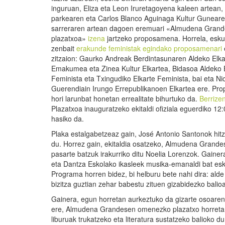
inguruan, Eliza eta Leon Iruretagoyena kaleen artean,
parkearen eta Carlos Blanco Aguinaga Kultur Gunear
sarreraren artean dagoen eremuari «Almudena Grand
plazatxoa»
izena
jartzeko proposamena. Horrela, esk
zenbait
erakunde feministak egindako proposamenari
zitzaion: Gaurko Andreak Berdintasunaren Aldeko Elka
Emakumea eta Zinea Kultur Elkartea, Bidasoa Aldeko 
Feminista eta Txingudiko Elkarte Feminista, bai eta Ni
Guerendiain Irungo Errepublikanoen Elkartea ere. P
hori larunbat honetan errealitate bihurtuko da.
Berrize
Plazatxoa inauguratzeko ekitaldi ofiziala eguerdiko 12
hasiko da.
Plaka estalgabetzeaz gain, José Antonio Santonok hit
du. Horrez gain, ekitaldia osatzeko, Almudena Grande
pasarte batzuk irakurriko ditu Noelia Lorenzok. Gainer
eta Dantza Eskolako ikasleek musika-emanaldi bat eska
Programa horren bidez, bi helburu bete nahi dira: ald
bizitza guztian zehar babestu zituen gizabidezko balio
Gainera, egun horretan aurkeztuko da gizarte osoaren
ere, Almudena Grandesen omenezko plazatxo horretan b
liburuak trukatzeko eta literatura sustatzeko balioko d