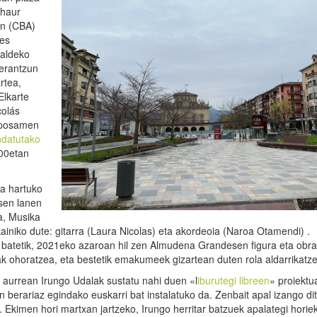
 haur
en (CBA)
es
ualdeko
erantzun
rtea,
Elkarte
colás
roposamen
ndatutako
:00etan
za hartuko
sen lanen
a, Musika
iniko dute: gitarra (Laura Nicolas) eta akordeoia (Naroa Otamendi) .
e batetik, 2021eko azaroan hil zen Almudena Grandesen figura eta obra
ak ohoratzea, eta bestetik emakumeek gizartean duten rola aldarrikatz
 aurrean Irungo Udalak sustatu nahi duen «l
iburutegi libreen
» proiektu
erariaz egindako euskarri bat instalatuko da. Zenbait apal izango dit
u. Ekimen hori martxan jartzeko, Irungo herritar batzuek apalategi horie