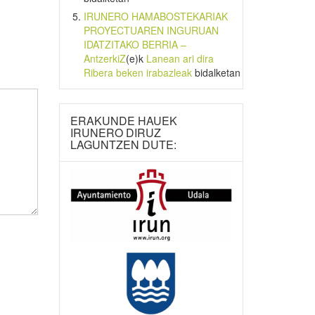
IRUNERO HAMABOSTEKARIAK
PROYECTUAREN INGURUAN
IDATZITAKO BERRIA –
AntzerkiZ
(e)k
Lanean ari dira
Ribera beken irabazleak
bidalketan
ERAKUNDE HAUEK
IRUNERO DIRUZ
LAGUNTZEN DUTE: