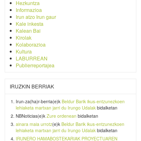
Hezkuntza
Informazioa
Irun atzo Irun gaur
Kale inkesta
Kalean Bai
Kirolak
Kolaborazioa
Kultura
LABURREAN
Publierreportajea
IRUZKIN BERRIAK
Irun-za(ha)r-berria
(e)k
Beldur Barik ikus-entzunezkoen
lehiaketa martxan jarri du Irungo Udalak
bidalketan
NBNoticias
(e)k
Zure ordenean
bidalketan
ainara maia urrotz
(e)k
Beldur Barik ikus-entzunezkoen
lehiaketa martxan jarri du Irungo Udalak
bidalketan
IRUNERO HAMABOSTEKARIAK PROYECTUAREN