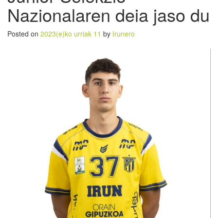
Nazionalaren deia jaso du
Posted on
2023(e)ko urriak 11
by
Irunero