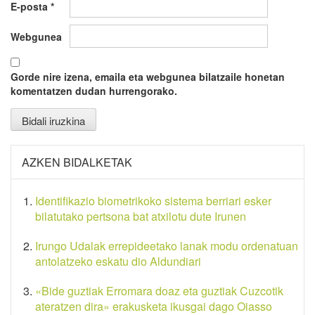
E-posta
*
Webgunea
Gorde nire izena, emaila eta webgunea bilatzaile honetan
komentatzen dudan hurrengorako.
AZKEN BIDALKETAK
Identifikazio biometrikoko sistema berriari esker
bilatutako pertsona bat atxilotu dute Irunen
Irungo Udalak errepideetako lanak modu ordenatuan
antolatzeko eskatu dio Aldundiari
«Bide guztiak Erromara doaz eta guztiak Cuzcotik
ateratzen dira» erakusketa ikusgai dago Oiasso