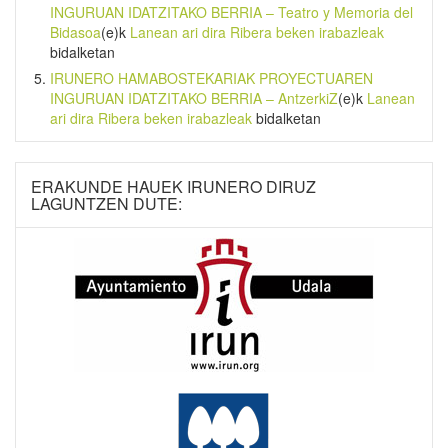
INGURUAN IDATZITAKO BERRIA – Teatro y Memoria del
Bidasoa
(e)k
Lanean ari dira Ribera beken irabazleak
bidalketan
IRUNERO HAMABOSTEKARIAK PROYECTUAREN
INGURUAN IDATZITAKO BERRIA – AntzerkiZ
(e)k
Lanean
ari dira Ribera beken irabazleak
bidalketan
ERAKUNDE HAUEK IRUNERO DIRUZ
LAGUNTZEN DUTE: