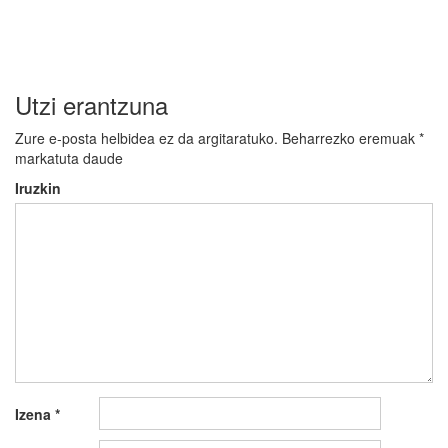
Utzi erantzuna
Zure e-posta helbidea ez da argitaratuko.
Beharrezko eremuak
*
markatuta daude
Iruzkin
Izena
*