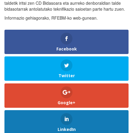
taldetik iritsi zen CD Bidasoara eta aurreko denboraldian talde
bidasotarrak antolatutako teknifikazio saioetan parte hartu zuen.
Informazio gehiagorako, RFEBM-ko web-gunean.
Facebook
Twitter
Google+
LinkedIn