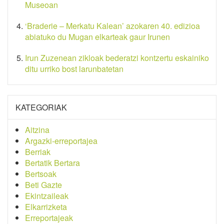
Museoan
‘Braderie – Merkatu Kalean’ azokaren 40. edizioa
abiatuko du Mugan elkarteak gaur Irunen
Irun Zuzenean zikloak bederatzi kontzertu eskainiko
ditu urriko bost larunbatetan
KATEGORIAK
Aitzina
Argazki-erreportajea
Berriak
Bertatik Bertara
Bertsoak
Beti Gazte
Ekintzaileak
Elkarrizketa
Erreportajeak