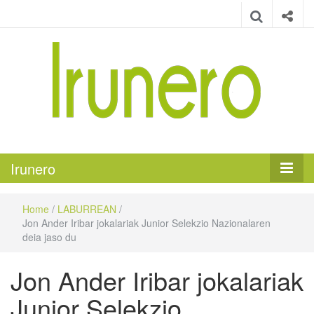
Irunero
Irungo euskarazko aldizkaria
Irunero
Home
/
LABURREAN
/
Jon Ander Iribar jokalariak Junior Selekzio Nazionalaren
deia jaso du
Jon Ander Iribar jokalariak
Junior Selekzio