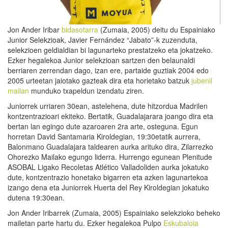
Jon Ander Iribar
bidasotarra
(Zumaia, 2005) deitu du Espainiako
Junior Selekzioak, Javier Fernández “Jabato”-k zuzenduta,
selekzioen geldialdian bi lagunarteko prestatzeko eta jokatzeko.
Ezker hegalekoa Junior selekzioan sartzen den belaunaldi
berriaren zerrendan dago, izan ere, partaide guztiak 2004 edo
2005 urteetan jaiotako gazteak dira eta horietako batzuk
jubenil
mailan
munduko txapeldun izendatu ziren.
Juniorrek urriaren 30ean, astelehena, dute hitzordua Madrilen
kontzentrazioari ekiteko. Bertatik, Guadalajarara joango dira eta
bertan lan egingo dute azaroaren 2ra arte, osteguna. Egun
horretan David Santamaria Kiroldegian, 19:30etatik aurrera,
Balonmano Guadalajara taldearen aurka arituko dira, Zilarrezko
Ohorezko Mailako egungo liderra. Hurrengo egunean Plenitude
ASOBAL Ligako Recoletas Atlético Valladoliden aurka jokatuko
dute, kontzentrazio honetako bigarren eta azken lagunartekoa
izango dena eta Juniorrek Huerta del Rey Kiroldegian jokatuko
dutena 19:30ean.
Jon Ander Iribarrek (Zumaia, 2005) Espainiako selekzioko beheko
mailetan parte hartu du. Ezker hegalekoa Pulpo
Eskubaloia