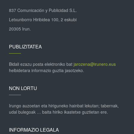
837 Comunicación y Publicidad S.L.
Letxunborro Hiribidea 100, 2 eskubi
20305 Irun.
PUBLIZITATEA
Bidali ezazu posta elektroniko bat
jarozena@irunero.eus
helbidetara informazio guztia jasotzeko.
NON LORTU
Irungo auzoetan eta hiriguneko hainbat lekutan; tabernak,
udal bulegoak … baita hiriko ikastetxe guztietan ere.
INFORMAZIO LEGALA