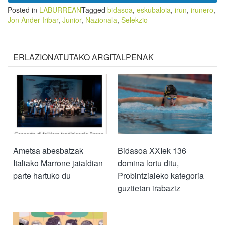
Posted in
LABURREAN
Tagged
bidasoa
,
eskubaloia
,
irun
,
irunero
,
Jon Ander Iribar
,
Junior
,
Nazionala
,
Selekzio
ERLAZIONATUTAKO ARGITALPENAK
Ametsa abesbatzak
Bidasoa XXIek 136
Italiako Marrone jaialdian
domina lortu ditu,
parte hartuko du
Probintzialeko kategoria
guztietan irabaziz