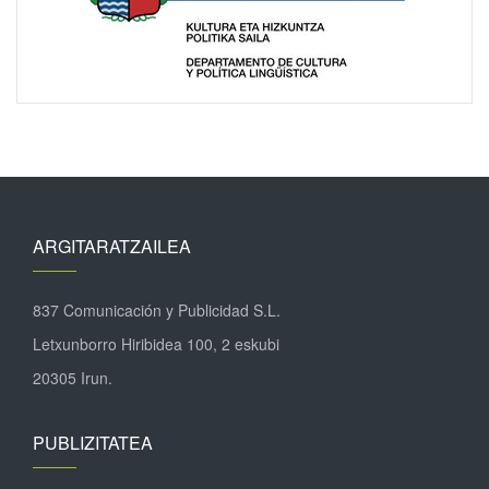
ARGITARATZAILEA
837 Comunicación y Publicidad S.L.
Letxunborro Hiribidea 100, 2 eskubi
20305 Irun.
PUBLIZITATEA