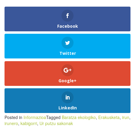
Facebook
Twitter
Google+
LinkedIn
Posted in
Informazioa
Tagged
Baratza ekologiko
,
Erakusketa
,
irun
,
irunero
,
kabigorri
,
Ur putzu sakonak