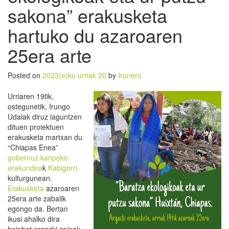
sakona” erakusketa
hartuko du azaroaren
25era arte
Posted on
2023(e)ko urriak 20
by
Irunero
Urriaren 19tik,
ostegunetik, Irungo
Udalak diruz laguntzen
dituen proiektuen
erakusketa martxan du
“Chiapas Enea”
gobernuz kanpoko
erakundea
k
Kabigorri
kulturgunean.
Erakusketa
azaroaren
25era arte zabalik
egongo da. Bertan
ikusi ahalko dira