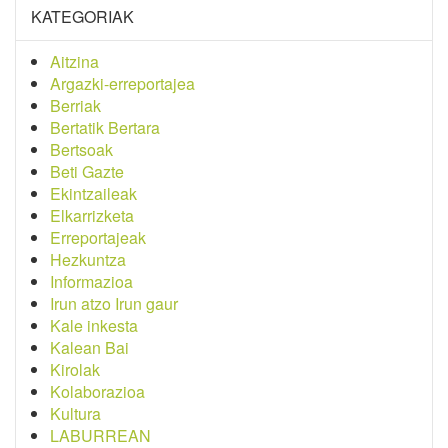
KATEGORIAK
Aitzina
Argazki-erreportajea
Berriak
Bertatik Bertara
Bertsoak
Beti Gazte
Ekintzaileak
Elkarrizketa
Erreportajeak
Hezkuntza
Informazioa
Irun atzo Irun gaur
Kale inkesta
Kalean Bai
Kirolak
Kolaborazioa
Kultura
LABURREAN