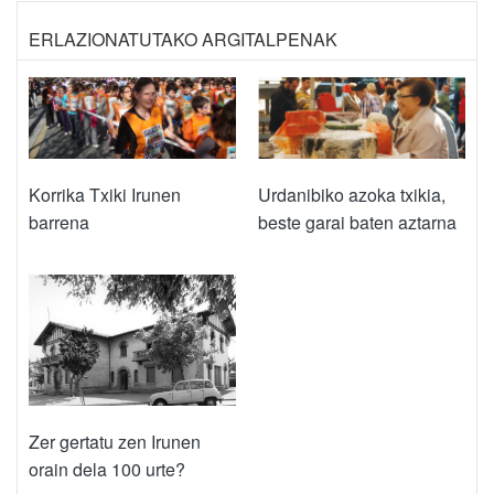
ERLAZIONATUTAKO ARGITALPENAK
Korrika Txiki Irunen
Urdanibiko azoka txikia,
barrena
beste garai baten aztarna
Zer gertatu zen Irunen
orain dela 100 urte?