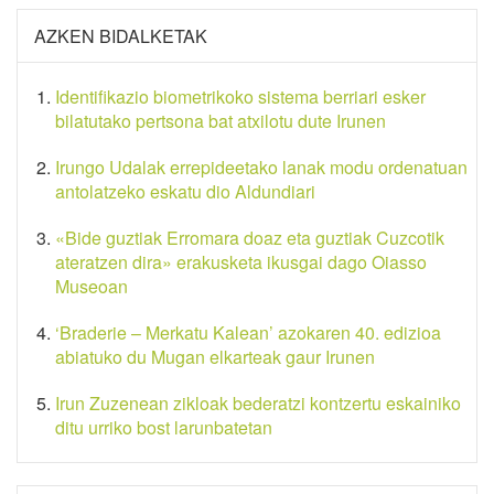
AZKEN BIDALKETAK
Identifikazio biometrikoko sistema berriari esker
bilatutako pertsona bat atxilotu dute Irunen
Irungo Udalak errepideetako lanak modu ordenatuan
antolatzeko eskatu dio Aldundiari
«Bide guztiak Erromara doaz eta guztiak Cuzcotik
ateratzen dira» erakusketa ikusgai dago Oiasso
Museoan
‘Braderie – Merkatu Kalean’ azokaren 40. edizioa
abiatuko du Mugan elkarteak gaur Irunen
Irun Zuzenean zikloak bederatzi kontzertu eskainiko
ditu urriko bost larunbatetan