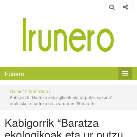
Irunero
Irungo euskarazko aldizkaria
Irunero
Home
/
Informazioa
/
Kabigorrik “Baratza ekologikoak eta ur putzu sakona”
erakusketa hartuko du azaroaren 25era arte
Kabigorrik “Baratza
ekologikoak eta ur putzu