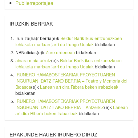
Publierreportajea
IRUZKIN BERRIAK
Irun-za(ha)r-berria
(e)k
Beldur Barik ikus-entzunezkoen
lehiaketa martxan jarri du Irungo Udalak
bidalketan
NBNoticias
(e)k
Zure ordenean
bidalketan
ainara maia urrotz
(e)k
Beldur Barik ikus-entzunezkoen
lehiaketa martxan jarri du Irungo Udalak
bidalketan
IRUNERO HAMABOSTEKARIAK PROYECTUAREN
INGURUAN IDATZITAKO BERRIA – Teatro y Memoria del
Bidasoa
(e)k
Lanean ari dira Ribera beken irabazleak
bidalketan
IRUNERO HAMABOSTEKARIAK PROYECTUAREN
INGURUAN IDATZITAKO BERRIA – AntzerkiZ
(e)k
Lanean
ari dira Ribera beken irabazleak
bidalketan
ERAKUNDE HAUEK IRUNERO DIRUZ