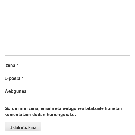
Izena
*
E-posta
*
Webgunea
Gorde nire izena, emaila eta webgunea bilatzaile honetan
komentatzen dudan hurrengorako.