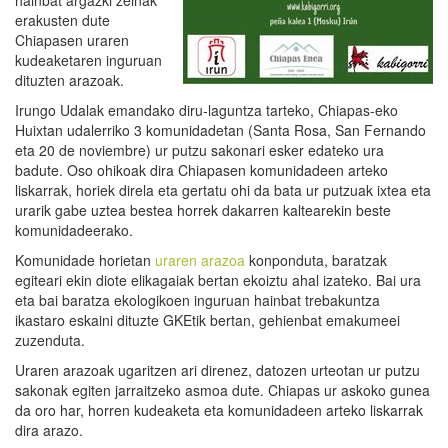
hainbat argazki zeinak
erakusten dute
Chiapasen uraren
kudeaketaren inguruan
dituzten arazoak.
Irungo Udalak emandako diru-laguntza tarteko, Chiapas-eko
Huixtan udalerriko 3 komunidadetan (Santa Rosa, San Fernando
eta 20 de noviembre) ur putzu sakonari esker edateko ura
badute. Oso ohikoak dira Chiapasen komunidadeen arteko
liskarrak, horiek direla eta gertatu ohi da bata ur putzuak ixtea eta
urarik gabe uztea bestea horrek dakarren kaltearekin beste
komunidadeerako.
Komunidade horietan
uraren arazoa
konponduta, baratzak
egiteari ekin diote elikagaiak bertan ekoiztu ahal izateko. Bai ura
eta bai baratza ekologikoen inguruan hainbat trebakuntza
ikastaro eskaini dituzte GKEtik bertan, gehienbat emakumeei
zuzenduta.
Uraren arazoak ugaritzen ari direnez, datozen urteotan ur putzu
sakonak egiten jarraitzeko asmoa dute. Chiapas ur askoko gunea
da oro har, horren kudeaketa eta komunidadeen arteko liskarrak
dira arazo.