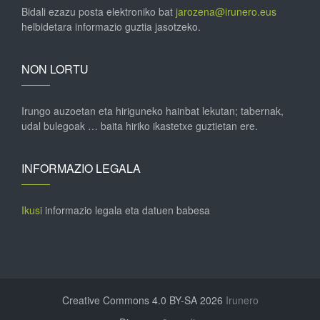
Bidali ezazu posta elektroniko bat
jarozena@irunero.eus
helbidetara informazio guztia jasotzeko.
NON LORTU
Irungo auzoetan eta hiriguneko hainbat lekutan; tabernak,
udal bulegoak … baita hiriko ikastetxe guztietan ere.
INFORMAZIO LEGALA
Ikusi
informazio legala eta datuen babesa
Creative Commons 4.0 BY-SA 2026
Irunero