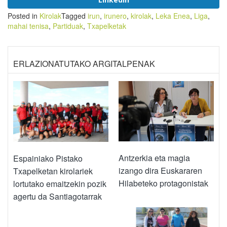
Posted in
Kirolak
Tagged
irun
,
irunero
,
kirolak
,
Leka Enea
,
Liga
,
mahai tenisa
,
Partiduak
,
Txapelketak
ERLAZIONATUTAKO ARGITALPENAK
Antzerkia eta magia
Espainiako Pistako
izango dira Euskararen
Txapelketan kirolariek
Hilabeteko protagonistak
lortutako emaitzekin pozik
agertu da Santiagotarrak