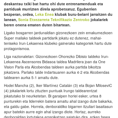
deskantsu txiki bat hartu ohi dute entrenamenduak eta
partiduak murrizten direla aprobetxatuz. Eguberrien
bezperan, ordea,
Leka Enea
klubak buru-belarri jarraitzen du
lanean,
Sonia Etxezarreta Teknifikazio Zentroko
jokalariek
beren onena ematen duten bitartean.
Ligako bosgarren jardunaldian gizonezkoen zein emakumezkoen
Super mailako taldeek partidarik jokatu ez dutenez, mahai-
teniseko Irun-Lekaenea klubeko gainerako kategoriek hartu dute
protagonismoa.
Liga nazionaletan: Gizonezkoen Ohorezko Dibisio taldeko Irun-
Lekaenea Ascensores Bidasoa taldea Madrilera joan da One
Vision Parla eta Alcobendas taldeen aurka partida bikoitza
jokatzera. Parlako talde indartsuaren aurka 4-2 eta Alcobendas
taldearen aurka 5-1 amaitu dute.
Hodei Mancha (2), Iker Martínez Catalán (3) eta Bojan MiloseviC
(4) jokalariek lortu zituzten puntuak Irungo taldearentzat
jokatutako bi neurketetan. Bi garaipen horiei esker, urtea 8
punturekin eta liderrekin batera amaitu ahal izango dute bakarka,
eta galdu gabe. Horrela, denboraldiko bigarren itzuliari lasaitasun
apur batekin aurre egin ahal izango diote. Hortaz, aurreko
denboraldian lortutakoa errepikatzen saiatuko dira, azken fasea