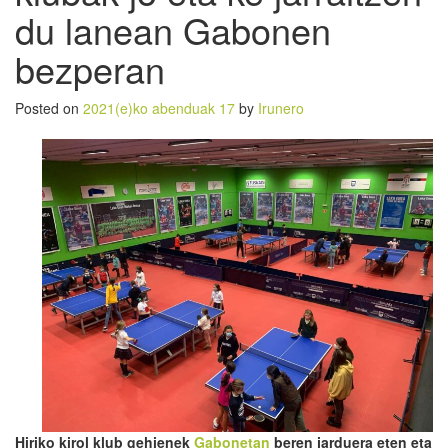
du lanean Gabonen
bezperan
Posted on
2021(e)ko abenduak 17
by
Irunero
Hiriko kirol klub gehienek
Gabonetan
beren jarduera eten eta