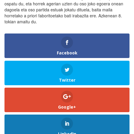
ospatu du, eta horrek agerian uzten du oso joko egoera onean
dagoela eta oso partida estuak jokatu dituela, baita maila
horretako a priori faboritoetako bati irabazita ere. Azkenean 8.
tokian amaitu du.
Facebook
Twitter
Google+
LinkedIn