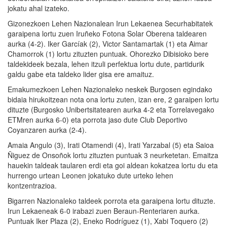
jokatu ahal izateko.
Gizonezkoen Lehen Nazionalean Irun Lekaenea Securhabitatek
garaipena lortu zuen Iruñeko Fotona Solar Oberena taldearen
aurka (4-2). Iker Garcíak (2), Victor Santamartak (1) eta Aimar
Chamorrok (1) lortu zituzten puntuak. Ohorezko Dibisioko bere
taldekideek bezala, lehen itzuli perfektua lortu dute, partidurik
galdu gabe eta taldeko lider gisa ere amaituz.
Emakumezkoen Lehen Nazionaleko neskek Burgosen egindako
bidaia hirukoitzean nota ona lortu zuten, izan ere, 2 garaipen lortu
dituzte (Burgosko Unibertsitatearen aurka 4-2 eta Torrelavegako
ETMren aurka 6-0) eta porrota jaso dute Club Deportivo
Coyanzaren aurka (2-4).
Amaia Angulo (3), Irati Otamendi (4), Irati Yarzabal (5) eta Saioa
Ñiguez de Onsoñok lortu zituzten puntuak 3 neurketetan. Emaitza
hauekin taldeak taularen erdi eta goi aldean kokatzea lortu du eta
hurrengo urtean Leonen jokatuko dute urteko lehen
kontzentrazioa.
Bigarren Nazionaleko taldeek porrota eta garaipena lortu dituzte.
Irun Lekaeneak 6-0 irabazi zuen Beraun-Renteriaren aurka.
Puntuak Iker Plaza (2), Eneko Rodríguez (1), Xabi Toquero (2)