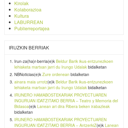
Kirolak
Kolaborazioa
Kultura
LABURREAN
Publierreportajea
IRUZKIN BERRIAK
Irun-za(ha)r-berria
(e)k
Beldur Barik ikus-entzunezkoen
lehiaketa martxan jarri du Irungo Udalak
bidalketan
NBNoticias
(e)k
Zure ordenean
bidalketan
ainara maia urrotz
(e)k
Beldur Barik ikus-entzunezkoen
lehiaketa martxan jarri du Irungo Udalak
bidalketan
IRUNERO HAMABOSTEKARIAK PROYECTUAREN
INGURUAN IDATZITAKO BERRIA – Teatro y Memoria del
Bidasoa
(e)k
Lanean ari dira Ribera beken irabazleak
bidalketan
IRUNERO HAMABOSTEKARIAK PROYECTUAREN
INGURUAN IDATZITAKO BERRIA – AntzerkiZ
(e)k
Lanean