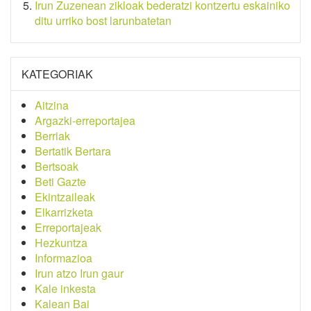
Irun Zuzenean zikloak bederatzi kontzertu eskainiko
ditu urriko bost larunbatetan
KATEGORIAK
Aitzina
Argazki-erreportajea
Berriak
Bertatik Bertara
Bertsoak
Beti Gazte
Ekintzaileak
Elkarrizketa
Erreportajeak
Hezkuntza
Informazioa
Irun atzo Irun gaur
Kale inkesta
Kalean Bai