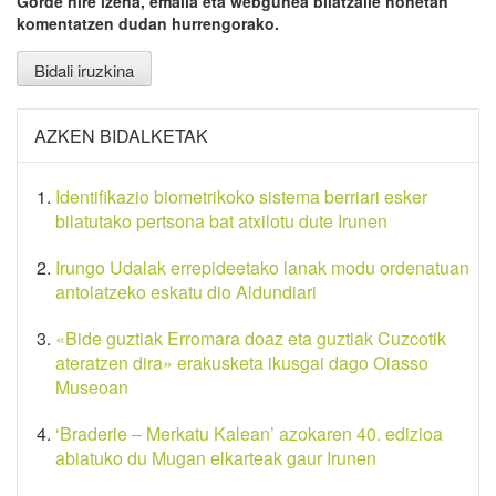
Gorde nire izena, emaila eta webgunea bilatzaile honetan
komentatzen dudan hurrengorako.
AZKEN BIDALKETAK
Identifikazio biometrikoko sistema berriari esker
bilatutako pertsona bat atxilotu dute Irunen
Irungo Udalak errepideetako lanak modu ordenatuan
antolatzeko eskatu dio Aldundiari
«Bide guztiak Erromara doaz eta guztiak Cuzcotik
ateratzen dira» erakusketa ikusgai dago Oiasso
Museoan
‘Braderie – Merkatu Kalean’ azokaren 40. edizioa
abiatuko du Mugan elkarteak gaur Irunen