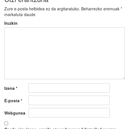
Zure e-posta helbidea ez da argitaratuko.
Beharrezko eremuak
*
markatuta daude
Iruzkin
Izena
*
E-posta
*
Webgunea