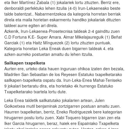
eta Iker Martínez Zabala (1) jokalariek lortu zituzten. Berriz ere,
denboraldi perfektuko lehen itzulia (4-0) Irun-Lekaeneako beste
talde batentzat.. Nabarmentzekoa da kategoria horretan berriak
direla eta maila horietan eskarmentu handiko jokalariak dituzten
taldeei aurre egiten ari direla.
Azkenik, Irun-Lekaenea-Prosetecnisa taldeak 2-4 gainditu zuen
C.D Fortuna K.E- Super Amara. Aimar Mikelajaureguik (1) Beñat
Garciak (1) eta Haitz Mínguezek (2) lortu zituzten puntuak.
Kategoria honetan Leka Eneak duen bigarren taldeak 4. eta
azken-aurreko postuetan amaitu du lehen itzulia.
Sailkapen txapelketa
Aurten ere, urteko data hauen inguruan ohikoa izaten den bezala,
Madrilen San Sebastian de los Reyesen Estatuko txapelketarako
sailkapen-txapelketa ospatu da. Irun-Leka-Enea Mahai-Teniseko
9 jokalari bertaratu dira, eta horietako 4k hurrengo Estatuko
Txapelketarako txartela lortu dute.
Leka Enea taldetik sailkatutako jokalarien artean, Julen
Goikoetxea mutil benjaminak zortzigarren postuan amaitu zuen.
Haurren txapelketan, berriz, Eneko Rodriguezek bere kategorian
hirugarren postu lortu zuen. Xabi Toquero bigarren izan zen eta
Iker Garcia hirugarren, beraz, haiek ere Espainiako Txapelketa