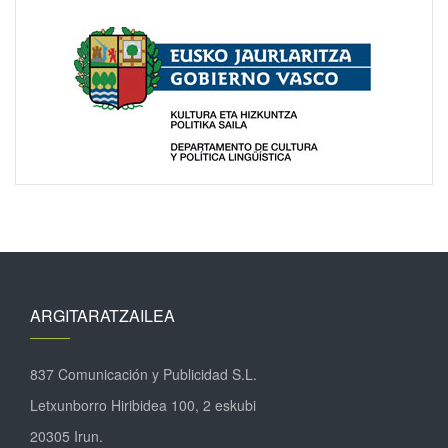
ARGITARATZAILEA
837 Comunicación y Publicidad S.L.
Letxunborro Hiribidea 100, 2 eskubi
20305 Irun.