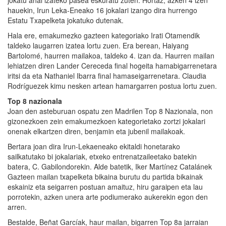
jokatu ahal izateko pasea eskuratu zuten. Hortaz, azken 4 izen
hauekin, Irun Leka-Eneako 16 jokalari izango dira hurrengo
Estatu Txapelketa jokatuko dutenak.
Hala ere, emakumezko gazteen kategoriako Irati Otamendik
taldeko laugarren izatea lortu zuen. Era berean, Haiyang
Bartolomé, haurren mailakoa, taldeko 4. izan da. Haurren mailan
lehiatzen diren Lander Cereceda final hogeita hamabigarrenetara
iritsi da eta Nathaniel Ibarra final hamaseigarrenetara. Claudia
Rodríguezek kimu nesken artean hamargarren postua lortu zuen.
Top 8 nazionala
Joan den asteburuan ospatu zen Madrilen Top 8 Nazionala, non
gizonezkoen zein emakumezkoen kategorietako zortzi jokalari
onenak elkartzen diren, benjamin eta jubenil mailakoak.
Bertara joan dira Irun-Lekaeneako ekitaldi honetarako
sailkatutako bi jokalariak, etxeko entrenatzaileetako batekin
batera, C. Gabilondorekin. Alde batetik, Iker Martínez Catalánek
Gazteen mailan txapelketa bikaina burutu du partida bikainak
eskainiz eta seigarren postuan amaituz, hiru garaipen eta lau
porrotekin, azken unera arte podiumerako aukerekin egon den
arren.
Bestalde, Beñat Garcíak, haur mailan, bigarren Top 8a jarraian