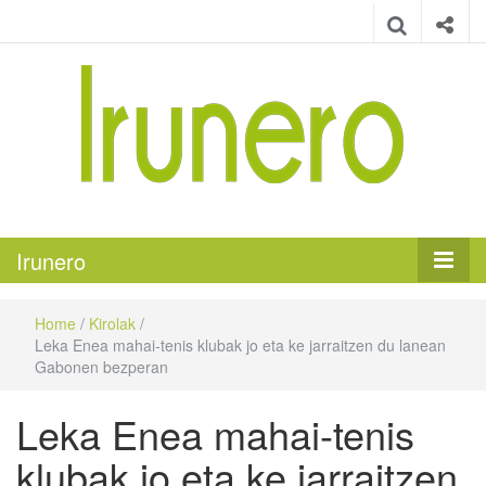
Irunero
Irungo euskarazko aldizkaria
Irunero
Home
/
Kirolak
/
Leka Enea mahai-tenis klubak jo eta ke jarraitzen du lanean
Gabonen bezperan
Leka Enea mahai-tenis
klubak jo eta ke jarraitzen