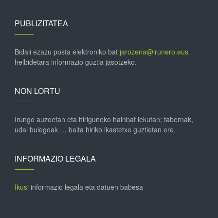
PUBLIZITATEA
Bidali ezazu posta elektroniko bat
jarozena@irunero.eus
helbidetara informazio guztia jasotzeko.
NON LORTU
Irungo auzoetan eta hiriguneko hainbat lekutan; tabernak,
udal bulegoak … baita hiriko ikastetxe guztietan ere.
INFORMAZIO LEGALA
Ikusi
informazio legala eta datuen babesa