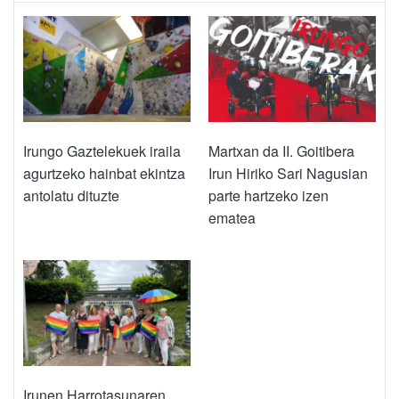
Irungo Gaztelekuek iraila
Martxan da II. Goitibera
agurtzeko hainbat ekintza
Irun Hiriko Sari Nagusian
antolatu dituzte
parte hartzeko izen
ematea
Irunen Harrotasunaren