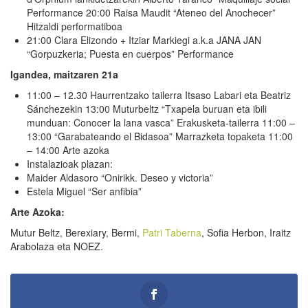
Performance 20:00 Raisa Maudit “Ateneo del Anochecer”
Hitzaldi performatiboa
21:00 Clara Elizondo + Itziar Markiegi a.k.a JANA JAN
“Gorpuzkeria; Puesta en cuerpos” Performance
Igandea, maitzaren 21a
11:00 – 12.30 Haurrentzako tailerra Itsaso Labari eta Beatriz
Sánchezekin 13:00 Muturbeltz “Txapela buruan eta ibili
munduan: Conocer la lana vasca” Erakusketa-tailerra 11:00 –
13:00 “Garabateando el Bidasoa” Marrazketa topaketa 11:00
– 14:00 Arte azoka
Instalazioak plazan:
Maider Aldasoro “Onirikk. Deseo y victoria”
Estela Miguel “Ser anfibia”
Arte Azoka:
Mutur Beltz, Berexiary, Bermi,
Patri Taberna
, Sofia Herbon, Iraitz
Arabolaza eta NOEZ.