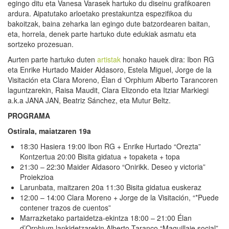
egingo ditu eta Vanesa Varasek hartuko du diseinu grafikoaren
ardura. Aipatutako arloetako prestakuntza espezifikoa du
bakoitzak, baina zeharka lan egingo dute batzordearen baitan,
eta, horrela, denek parte hartuko dute edukiak asmatu eta
sortzeko prozesuan.
Aurten parte hartuko duten
artistak
honako hauek dira: Ibon RG
eta Enrike Hurtado Maider Aldasoro, Estela Miguel, Jorge de la
Visitación eta Clara Moreno, Élan d ‘Orphium Alberto Tarancoren
laguntzarekin, Raisa Maudit, Clara Elizondo eta Itziar Markiegi
a.k.a JANA JAN, Beatriz Sánchez, eta Mutur Beltz.
PROGRAMA
Ostirala, maiatzaren 19a
18:30 Hasiera 19:00 Ibon RG + Enrike Hurtado “Orezta”
Kontzertua 20:00 Bisita gidatua + topaketa + topa
21:30 – 22:30 Maider Aldasoro “Onirikk. Deseo y victoria”
Proiekzioa
Larunbata, maitzaren 20a 11:30 Bisita gidatua euskeraz
12:00 – 14:00 Clara Moreno + Jorge de la Visitación, “*Puede
contener trazos de cuentos”
Marrazketako partaidetza-ekintza 18:00 – 21:00 Élan
d’Orphium lankidetzarekin Alberto Taranco “Maquillaje social”