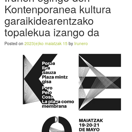
Kontenporanea kultura
garaikidearentzako
topalekua izango da
Posted on
2023(e)ko maiatzak 15
by
Irunero