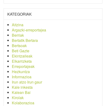
KATEGORIAK
Aitzina
Argazki-erreportajea
Berriak
Bertatik Bertara
Bertsoak
Beti Gazte
Ekintzaileak
Elkarrizketa
Erreportajeak
Hezkuntza
Informazioa
Irun atzo Irun gaur
Kale inkesta
Kalean Bai
Kirolak
Kolaborazioa