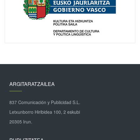
ARGITARATZAILEA
837 Comunicación y Publicidad S.L.
Letxunborro Hiribidea 100, 2 eskubi
20305 Irun.