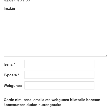
markatuta daude
Iruzkin
Izena
*
E-posta
*
Webgunea
Gorde nire izena, emaila eta webgunea bilatzaile honetan
komentatzen dudan hurrengorako.