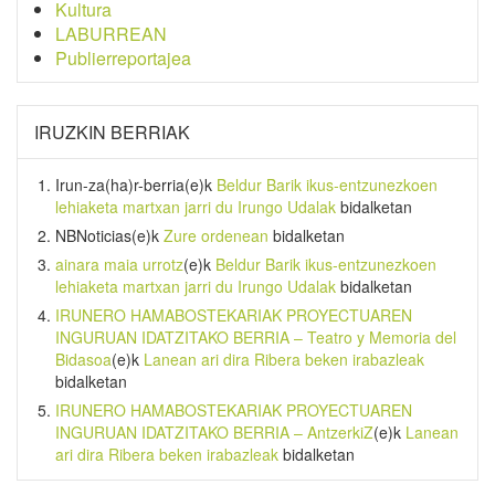
Kultura
LABURREAN
Publierreportajea
IRUZKIN BERRIAK
Irun-za(ha)r-berria
(e)k
Beldur Barik ikus-entzunezkoen
lehiaketa martxan jarri du Irungo Udalak
bidalketan
NBNoticias
(e)k
Zure ordenean
bidalketan
ainara maia urrotz
(e)k
Beldur Barik ikus-entzunezkoen
lehiaketa martxan jarri du Irungo Udalak
bidalketan
IRUNERO HAMABOSTEKARIAK PROYECTUAREN
INGURUAN IDATZITAKO BERRIA – Teatro y Memoria del
Bidasoa
(e)k
Lanean ari dira Ribera beken irabazleak
bidalketan
IRUNERO HAMABOSTEKARIAK PROYECTUAREN
INGURUAN IDATZITAKO BERRIA – AntzerkiZ
(e)k
Lanean
ari dira Ribera beken irabazleak
bidalketan