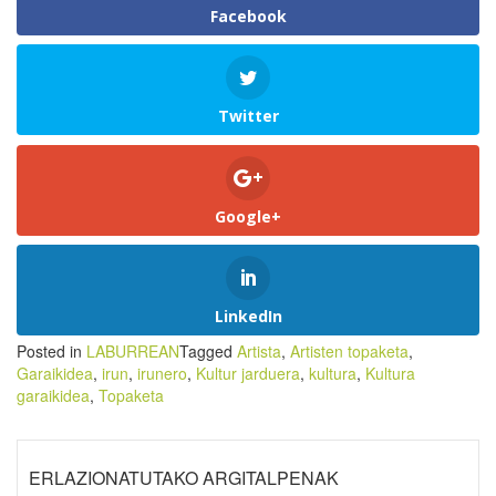
Facebook
Twitter
Google+
LinkedIn
Posted in
LABURREAN
Tagged
Artista
,
Artisten topaketa
,
Garaikidea
,
irun
,
irunero
,
Kultur jarduera
,
kultura
,
Kultura
garaikidea
,
Topaketa
ERLAZIONATUTAKO ARGITALPENAK