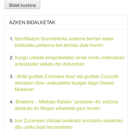
AZKEN BIDALKETAK
Identifikazio biometrikoko sistema berriari esker
bilatutako pertsona bat atxilotu dute Irunen
Irungo Udalak errepideetako lanak modu ordenatuan
antolatzeko eskatu dio Aldundiari
«Bide guztiak Erromara doaz eta guztiak Cuzcotik
ateratzen dira» erakusketa ikusgai dago Oiasso
Museoan
‘Braderie – Merkatu Kalean’ azokaren 40. edizioa
abiatuko du Mugan elkarteak gaur Irunen
Irun Zuzenean zikloak bederatzi kontzertu eskainiko
ditu urriko bost larunbatetan