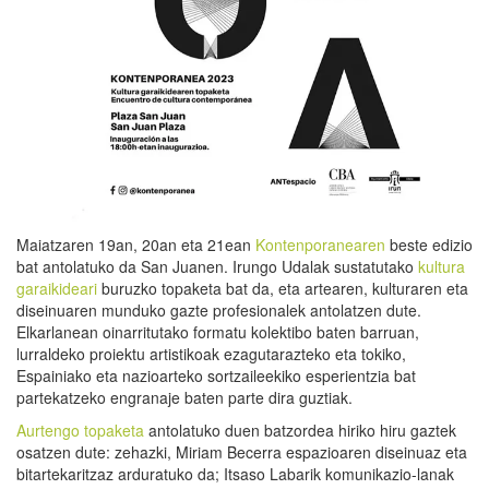
Maiatzaren 19an, 20an eta 21ean
Kontenporanearen
beste edizio
bat antolatuko da San Juanen. Irungo Udalak sustatutako
kultura
garaikideari
buruzko topaketa bat da, eta artearen, kulturaren eta
diseinuaren munduko gazte profesionalek antolatzen dute.
Elkarlanean oinarritutako formatu kolektibo baten barruan,
lurraldeko proiektu artistikoak ezagutarazteko eta tokiko,
Espainiako eta nazioarteko sortzaileekiko esperientzia bat
partekatzeko engranaje baten parte dira guztiak.
Aurtengo topaketa
antolatuko duen batzordea hiriko hiru gaztek
osatzen dute: zehazki, Miriam Becerra espazioaren diseinuaz eta
bitartekaritzaz arduratuko da; Itsaso Labarik komunikazio-lanak