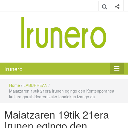
Irunero
Irungo euskarazko aldizkaria
Irunero
Home
/
LABURREAN
/
Maiatzaren 19tik 21era Irunen egingo den Kontenporanea
kultura garaikidearentzako topalekua izango da
Maiatzaren 19tik 21era
Irunen egingo den