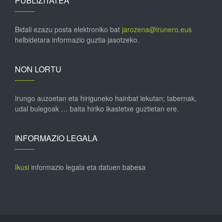
PUBLIZITATEA
Bidali ezazu posta elektroniko bat
jarozena@irunero.eus
helbidetara informazio guztia jasotzeko.
NON LORTU
Irungo auzoetan eta hiriguneko hainbat lekutan; tabernak,
udal bulegoak … baita hiriko ikastetxe guztietan ere.
INFORMAZIO LEGALA
Ikusi
informazio legala eta datuen babesa