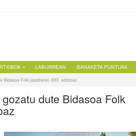
RTXIBOA
LABURREAN
BANAKETA PUNTUAK
e Bidasoa Folk jaialdiaren XXII. edizioaz
k gozatu dute Bidasoa Folk
ioaz