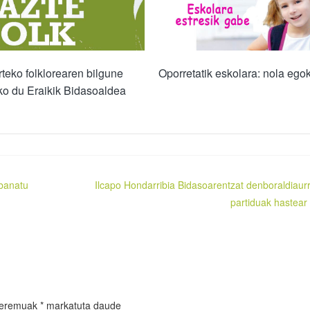
teko folklorearen bilgune
Oporretatik eskolara: nola egok
ko du Eraikik Bidasoaldea
 banatu
Ilcapo Hondarribia Bidasoarentzat denboraldiaur
partiduak hastear 
 eremuak
*
markatuta daude