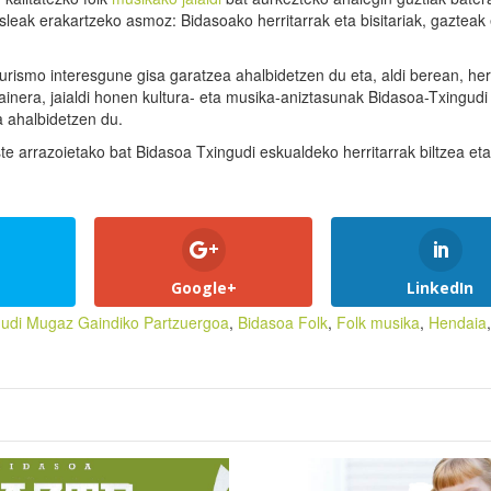
sleak erakartzeko asmoz: Bidasoako herritarrak eta bisitariak, gazteak 
urismo interesgune gisa garatzea ahalbidetzen du eta, aldi berean, her
ainera, jaialdi honen kultura- eta musika-aniztasunak Bidasoa-Txingudi
 ahalbidetzen du.
te arrazoietako bat Bidasoa Txingudi eskualdeko herritarrak biltzea eta
Google+
LinkedIn
gudi Mugaz Gaindiko Partzuergoa
,
Bidasoa Folk
,
Folk musika
,
Hendaia
,