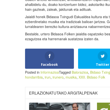
ahalbidetu du, doako kontzertuen bidez, askotariko iku
hain gazteak, zaleak, jakitunak eta adituak.
Jaialdi honek Bidasoa Txingudi Eskualdea kultura eta t
ezberdinetako musika eta tradizioak balioan jartzea. G
lurraldearen berezko kultura-aniztasuna nabarmentzea
Bestalde, urtero Bidasoa Folken jaialdia ospatzeko bes
ezagutzea eta harremanak sustatzea izaten da.
Facebook
Twitter
Posted in
Informazioa
Tagged
Balorazioa
,
Bidaso Txin
hondarribia
,
irun
,
irunero
,
musika
,
XXII. Bidaso Folk
ERLAZIONATUTAKO ARGITALPENAK