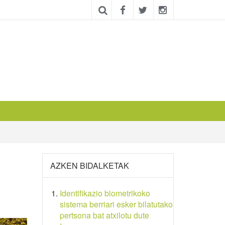
AZKEN BIDALKETAK
Identifikazio biometrikoko
sistema berriari esker bilatutako
pertsona bat atxilotu dute