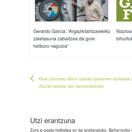
Gerardo García: “Argazkilaritzarekiko
Nazioar
zaletasuna zabaltzea da gure
bihurtu
helburu nagusia”
Bidalketetan
Real Unióneko lehen taldeko jokalarien dortsalak
zehar
dituzte hastear den denboraldirako
nabigatu
Utzi erantzuna
Zure e-posta helbidea ez da argitaratuko.
Beharrezko