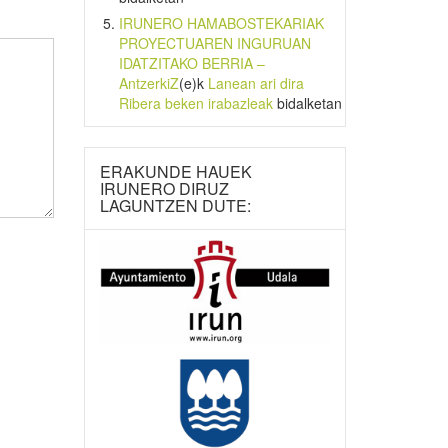
IRUNERO HAMABOSTEKARIAK
PROYECTUAREN INGURUAN
IDATZITAKO BERRIA –
AntzerkiZ
(e)k
Lanean ari dira
Ribera beken irabazleak
bidalketan
ERAKUNDE HAUEK
IRUNERO DIRUZ
LAGUNTZEN DUTE: