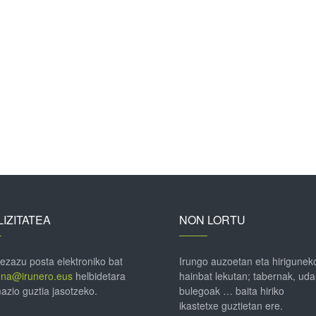
IZITATEA
NON LORTU
 ezazu posta elektroniko bat
Irungo auzoetan eta hirigunek
ena@irunero.eus
helbidetara
hainbat lekutan; tabernak, uda
azio guztia jasotzeko.
bulegoak … baita hiriko
ikastetxe guztietan ere.