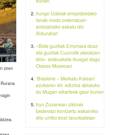
Irunen
Irungo Udalak errepideetako
lanak modu ordenatuan
antolatzeko eskatu dio
Aldundiari
«Bide guztiak Erromara doaz
eta guztiak Cuzcotik ateratzen
dira» erakusketa ikusgai dago
Oiasso Museoan
ri ziren
‘Braderie – Merkatu Kalean’
a Rurana
azokaren 40. edizioa abiatuko
du Mugan elkarteak gaur Irunen
eragin
Irun Zuzenean zikloak
bederatzi kontzertu eskainiko
ditu urriko bost larunbatetan
latzea,
atzea