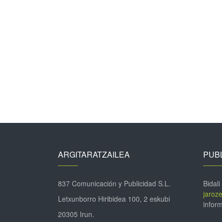
ARGITARATZAILEA
PUBL
837 Comunicación y Publicidad S.L.
Bidali
jaroz
Letxunborro Hiribidea 100, 2 eskubi
inform
20305 Irun.