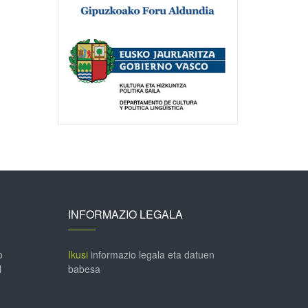
INFORMAZIO LEGALA
o
Ikusi
informazio legala eta datuen
l
babesa