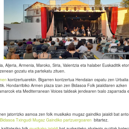
a, Aljeria, Armenia, Maroko, Siria, Valentzia eta halaber Euskaditik etor
uzenean gozatu eta partekatu zituen.
enen
kontzertuarekin. Bigarren kontzertua Hendaian ospatu zen Urbali
tik. Hondarribiko Armen plaza izan zen Bidasoa Folk jaialdiaren azken
amarcok eta Mediterranean Voices taldeak jendearen txalo zaparrada 
onen jatorrizko asmoa zen folk musikako mugaz gaindiko jaialdi bat anto
Bidasoa Txingudi Mugaz Gaindiko partzuergoaren
bitartez.
kalitatezko folk
musikako jaialdi
bat aurkezteko ahalegin guztiak bater