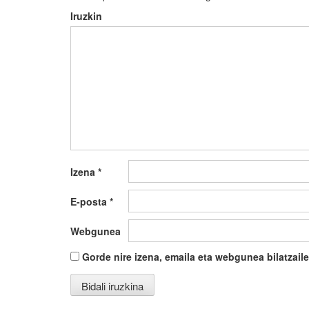
Iruzkin
Izena
*
E-posta
*
Webgunea
Gorde nire izena, emaila eta webgunea bilatza