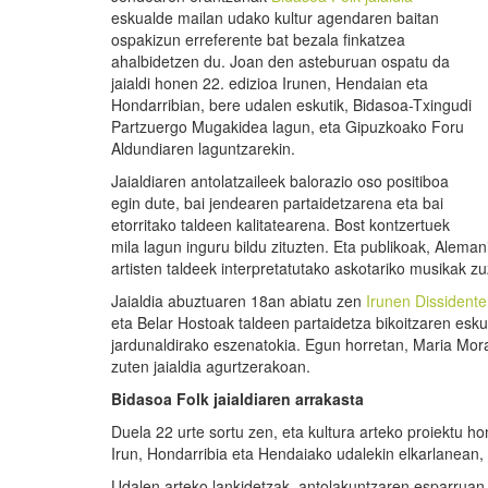
eskualde mailan udako kultur agendaren baitan
ospakizun erreferente bat bezala finkatzea
ahalbidetzen du. Joan den asteburuan ospatu da
jaialdi honen 22. edizioa Irunen, Hendaian eta
Hondarribian, bere udalen eskutik, Bidasoa-Txingudi
Partzuergo Mugakidea lagun, eta Gipuzkoako Foru
Aldundiaren laguntzarekin.
Jaialdiaren antolatzaileek balorazio oso positiboa
egin dute, bai jendearen partaidetzarena eta bai
etorritako taldeen kalitatearena. Bost kontzertuek
mila lagun inguru bildu zituzten. Eta publikoak, Alemani
artisten taldeek interpretatutako askotariko musikak z
Jaialdia abuztuaren 18an abiatu zen
Irunen Dissident
eta Belar Hostoak taldeen partaidetza bikoitzaren esku
jardunaldirako eszenatokia. Egun horretan, Maria Mor
zuten jaialdia agurtzerakoan.
Bidasoa Folk jaialdiaren arrakasta
Duela 22 urte sortu zen, eta kultura arteko proiektu h
Irun, Hondarribia eta Hendaiako udalekin elkarlanean,
Udalen arteko lankidetzak, antolakuntzaren esparruan, 