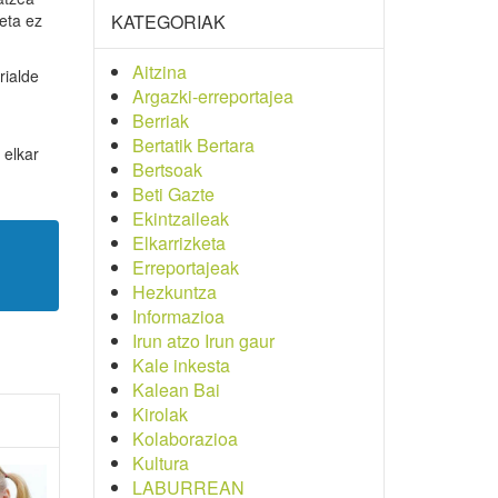
eta ez
KATEGORIAK
Aitzina
rialde
Argazki-erreportajea
Berriak
Bertatik Bertara
 elkar
Bertsoak
Beti Gazte
Ekintzaileak
Elkarrizketa
Erreportajeak
Hezkuntza
Informazioa
Irun atzo Irun gaur
Kale inkesta
Kalean Bai
Kirolak
Kolaborazioa
Kultura
LABURREAN