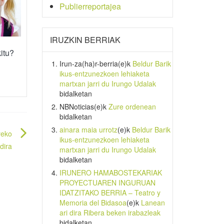
Publierreportajea
IRUZKIN BERRIAK
itu?
Irun-za(ha)r-berria
(e)k
Beldur Barik
ikus-entzunezkoen lehiaketa
martxan jarri du Irungo Udalak
bidalketan
NBNoticias
(e)k
Zure ordenean
bidalketan
ainara maia urrotz
(e)k
Beldur Barik
reko
ikus-entzunezkoen lehiaketa
dira
martxan jarri du Irungo Udalak
bidalketan
IRUNERO HAMABOSTEKARIAK
PROYECTUAREN INGURUAN
IDATZITAKO BERRIA – Teatro y
Memoria del Bidasoa
(e)k
Lanean
ari dira Ribera beken irabazleak
bidalketan