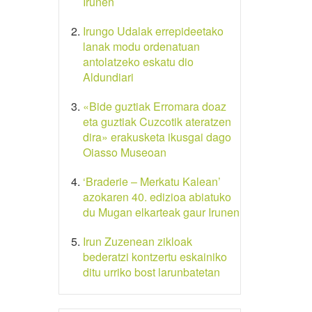
Irunen
Irungo Udalak errepideetako
lanak modu ordenatuan
antolatzeko eskatu dio
Aldundiari
«Bide guztiak Erromara doaz
eta guztiak Cuzcotik ateratzen
dira» erakusketa ikusgai dago
Oiasso Museoan
‘Braderie – Merkatu Kalean’
azokaren 40. edizioa abiatuko
du Mugan elkarteak gaur Irunen
Irun Zuzenean zikloak
bederatzi kontzertu eskainiko
ditu urriko bost larunbatetan