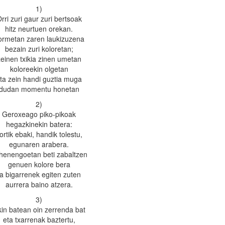
1)
rri zuri gaur zuri bertsoak
hitz neurtuen orekan.
ormetan zaren laukizuzena
bezain zuri koloretan;
zeinen txikia zinen umetan
koloreekin olgetan
ta zein handi guztia muga
dudan momentu honetan
2)
Geroxeago piko-pikoak
hegazkinekin batera:
ortik ebaki, handik tolestu,
egunaren arabera.
henengoetan beti zabaltzen
genuen kolore bera
ta bigarrenek egiten zuten
aurrera baino atzera.
3)
kin batean oin zerrenda bat
eta txarrenak baztertu,