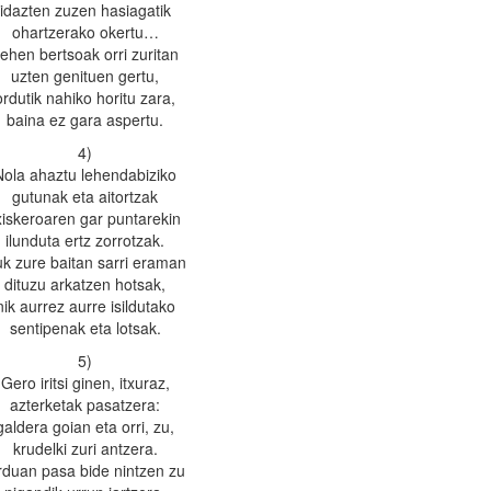
idazten zuzen hasiagatik
ohartzerako okertu…
ehen bertsoak orri zuritan
uzten genituen gertu,
ordutik nahiko horitu zara,
baina ez gara aspertu.
4)
Nola ahaztu lehendabiziko
gutunak eta aitortzak
xiskeroaren gar puntarekin
ilunduta ertz zorrotzak.
k zure baitan sarri eraman
dituzu arkatzen hotsak,
nik aurrez aurre isildutako
sentipenak eta lotsak.
5)
Gero iritsi ginen, itxuraz,
azterketak pasatzera:
galdera goian eta orri, zu,
krudelki zuri antzera.
duan pasa bide nintzen zu