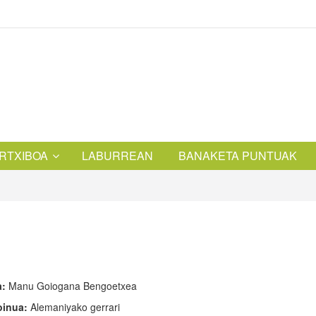
RTXIBOA
LABURREAN
BANAKETA PUNTUAK
a:
Manu Goiogana Bengoetxea
oinua:
Alemaniyako gerrari