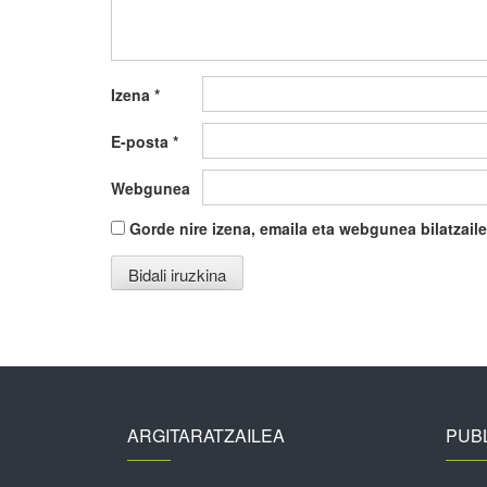
Izena
*
E-posta
*
Webgunea
Gorde nire izena, emaila eta webgunea bilatza
ARGITARATZAILEA
PUBL