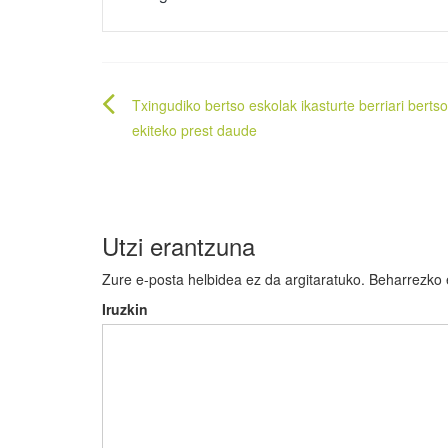
Bidalketetan
Txingudiko bertso eskolak ikasturte berriari berts
zehar
ekiteko prest daude
nabigatu
Utzi erantzuna
Zure e-posta helbidea ez da argitaratuko.
Beharrezko
Iruzkin