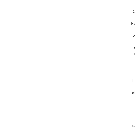
O
F
e
h
Le
Is