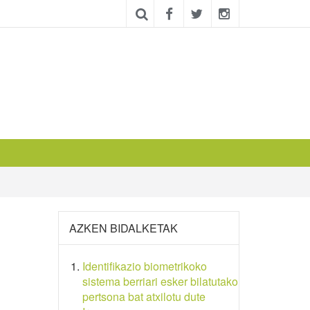
AZKEN BIDALKETAK
Identifikazio biometrikoko
sistema berriari esker bilatutako
pertsona bat atxilotu dute