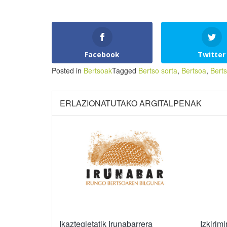
Facebook
Twitter
Posted in
Bertsoak
Tagged
Bertso sorta
,
Bertsoa
,
Berts
ERLAZIONATUTAKO ARGITALPENAK
Ikaztegietatik Irunabarrera
Izkirimi