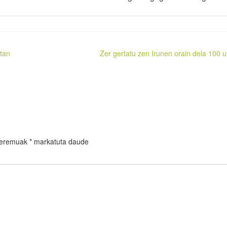
otan
Zer gertatu zen Irunen orain dela 100 u
 eremuak
*
markatuta daude