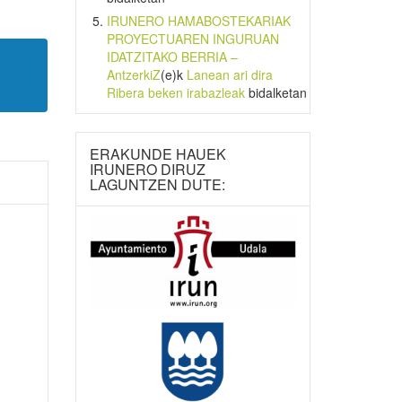
IRUNERO HAMABOSTEKARIAK
PROYECTUAREN INGURUAN
IDATZITAKO BERRIA –
AntzerkiZ
(e)k
Lanean ari dira
Ribera beken irabazleak
bidalketan
ERAKUNDE HAUEK
IRUNERO DIRUZ
LAGUNTZEN DUTE: