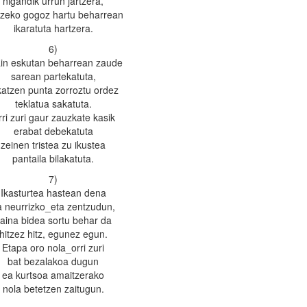
nigandik urrun jartzera,
tzeko gogoz hartu beharrean
ikaratuta hartzera.
6)
in eskutan beharrean zaude
sarean partekatuta,
katzen punta zorroztu ordez
teklatua sakatuta.
ri zuri gaur zauzkate kasik
erabat debekatuta
zeinen tristea zu ikustea
pantaila bilakatuta.
7)
Ikasturtea hastean dena
a neurrizko_eta zentzudun,
aina bidea sortu behar da
hitzez hitz, egunez egun.
Etapa oro nola_orri zuri
bat bezalakoa dugun
ea kurtsoa amaitzerako
nola betetzen zaitugun.