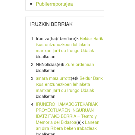
Publierreportajea
IRUZKIN BERRIAK
Irun-za(ha)r-berria
(e)k
Beldur Barik
ikus-entzunezkoen lehiaketa
martxan jarri du Irungo Udalak
bidalketan
NBNoticias
(e)k
Zure ordenean
bidalketan
ainara maia urrotz
(e)k
Beldur Barik
ikus-entzunezkoen lehiaketa
martxan jarri du Irungo Udalak
bidalketan
IRUNERO HAMABOSTEKARIAK
PROYECTUAREN INGURUAN
IDATZITAKO BERRIA – Teatro y
Memoria del Bidasoa
(e)k
Lanean
ari dira Ribera beken irabazleak
bidalketan