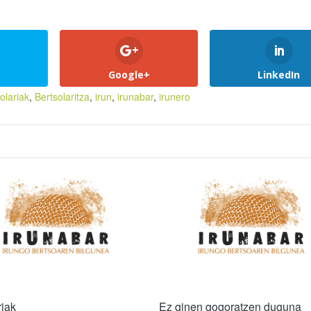
Google+
LinkedIn
olariak
,
Bertsolaritza
,
irun
,
irunabar
,
irunero
riak
Ez ginen gogoratzen duguna