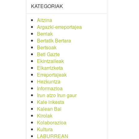
KATEGORIAK
Aitzina
Argazki-erreportajea
Berriak
Bertatik Bertara
Bertsoak
Beti Gazte
Ekintzaileak
Elkarrizketa
Erreportajeak
Hezkuntza
Informazioa
Irun atzo Irun gaur
Kale inkesta
Kalean Bai
Kirolak
Kolaborazioa
Kultura
LABURREAN