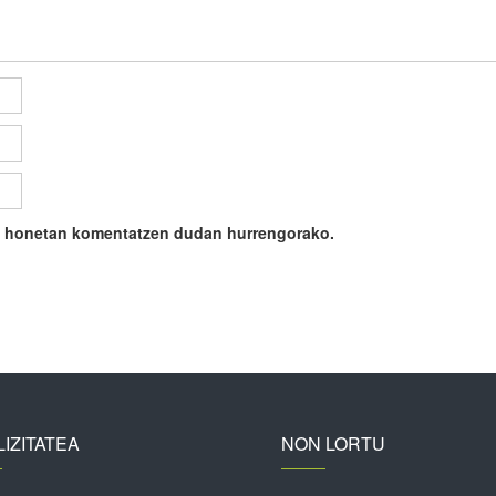
ile honetan komentatzen dudan hurrengorako.
IZITATEA
NON LORTU