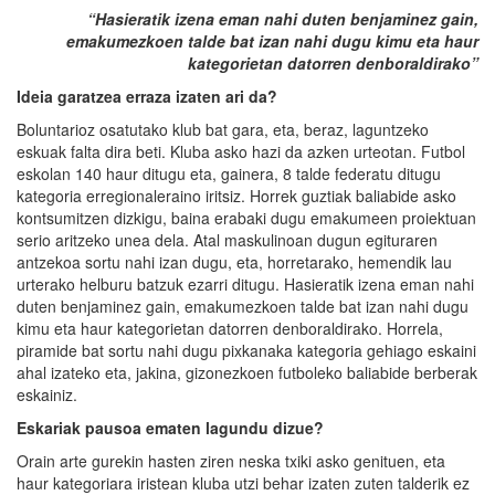
“Hasieratik izena eman nahi duten benjaminez gain,
emakumezkoen talde bat izan nahi dugu kimu eta haur
kategorietan datorren denboraldirako”
Ideia garatzea erraza izaten ari da?
Boluntarioz osatutako klub bat gara, eta, beraz, laguntzeko
eskuak falta dira beti. Kluba asko hazi da azken urteotan. Futbol
eskolan 140 haur ditugu eta, gainera, 8 talde federatu ditugu
kategoria erregionaleraino iritsiz. Horrek guztiak baliabide asko
kontsumitzen dizkigu, baina erabaki dugu emakumeen proiektuan
serio aritzeko unea dela. Atal maskulinoan dugun egituraren
antzekoa sortu nahi izan dugu, eta, horretarako, hemendik lau
urterako helburu batzuk ezarri ditugu. Hasieratik izena eman nahi
duten benjaminez gain, emakumezkoen talde bat izan nahi dugu
kimu eta haur kategorietan datorren denboraldirako. Horrela,
piramide bat sortu nahi dugu pixkanaka kategoria gehiago eskaini
ahal izateko eta, jakina, gizonezkoen futboleko baliabide berberak
eskainiz.
Eskariak pausoa ematen lagundu dizue?
Orain arte gurekin hasten ziren neska txiki asko genituen, eta
haur kategoriara iristean kluba utzi behar izaten zuten talderik ez