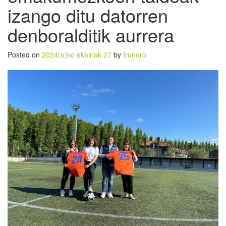
izango ditu datorren
denboralditik aurrera
Posted on
2024(e)ko ekainak 27
by
Irunero