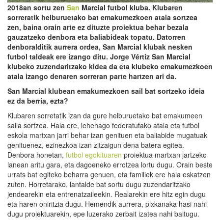
2018an sortu zen
San
Marcial
futbol kluba. Klubaren
sorreratik helburuetako bat emakumezkoen atala sortzea
zen, baina orain arte ez dituzte proiektua behar bezala
gauzatzeko denbora eta baliabideak topatu. Datorren
denboralditik aurrera orde
a
, San
Marcial
klubak nesken
futbol taldeak
ere
izango ditu. Jorge
Vértiz
San
Marcial
klubeko zuzendaritzako kidea da eta klubeko emakumezkoen
atala izango denaren sorreran parte hartzen ari da.
San
Marcial
klubean emakumezkoen sail bat sortzeko ideia
ez da berria, ezta?
Klubaren sorretatik izan da gure helburuetako bat emakumeen
saila sortzea. Hala ere, lehenago federatutako atala eta futbol
eskola martxan jarri behar izan genituen eta baliabide mugatuak
genituenez, ezinezkoa izan zitzaigun dena batera egitea.
Denbora honetan,
futbol egokituaren
proiektua martxan jartzeko
lanean aritu gara, eta dagoeneko errotzea lortu dugu. Orain beste
urrats bat egiteko beharra genuen, eta familiek ere hala eskatzen
zuten. Horretarako, lantalde bat sortu dugu zuzendaritzako
jendearekin eta entrenatzaileekin. Realarekin ere hitz egin dugu
eta haren oniritzia dugu. Hemendik aurrera, pixkanaka hasi nahi
dugu proiektuarekin, epe luzerako zerbait izatea nahi baitugu.