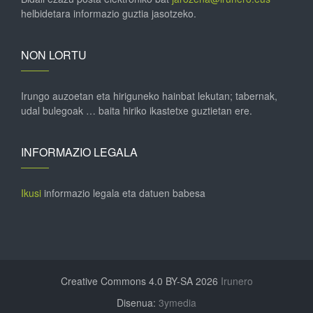
helbidetara informazio guztia jasotzeko.
NON LORTU
Irungo auzoetan eta hiriguneko hainbat lekutan; tabernak,
udal bulegoak … baita hiriko ikastetxe guztietan ere.
INFORMAZIO LEGALA
Ikusi
informazio legala eta datuen babesa
Creative Commons 4.0 BY-SA 2026
Irunero
Disenua:
3ymedia