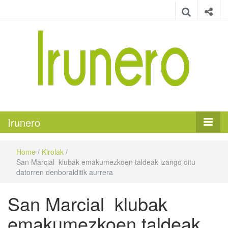
Irunero
Irungo euskarazko aldizkaria
Irunero
Home
/
Kirolak
/
San Marcial klubak emakumezkoen taldeak izango ditu
datorren denboralditik aurrera
San Marcial klubak
emakumezkoen taldeak