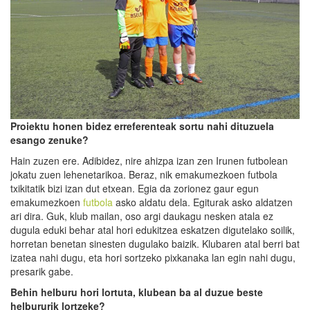
Proiektu honen bidez erreferenteak sortu nahi dituzue
la
esango zenuke
?
Hain zuzen ere. Adibidez, nire ahizpa izan zen Irunen futbolean
jokatu zuen lehenetarikoa. Beraz, nik emakumezkoen futbola
txikitatik bizi izan dut etxean. Egia da zorionez gaur egun
emakumezkoen
futbola
asko aldatu dela. Egiturak asko aldatzen
ari dira. Guk, klub mailan, oso argi daukagu nesken atala ez
dugula eduki behar atal hori edukitzea eskatzen digutelako soilik,
horretan benetan sinesten dugulako baizik. Klubaren atal berri bat
izatea nahi dugu, eta hori sortzeko pixkanaka lan egin nahi dugu,
presarik gabe.
Behin helburu hori lortuta, klubean ba al duzue beste
helbururik lortzeke?