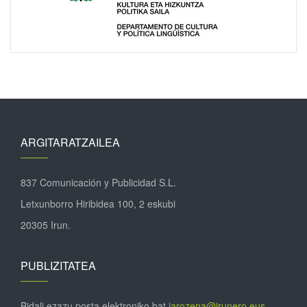
ARGITARATZAILEA
837 Comunicación y Publicidad S.L.
Letxunborro Hiribidea 100, 2 eskubi
20305 Irun.
PUBLIZITATEA
Bidali ezazu posta elektroniko bat
jarozena@irunero.eus