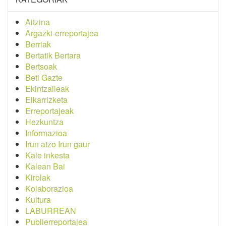
Aitzina
Argazki-erreportajea
Berriak
Bertatik Bertara
Bertsoak
Beti Gazte
Ekintzaileak
Elkarrizketa
Erreportajeak
Hezkuntza
Informazioa
Irun atzo Irun gaur
Kale inkesta
Kalean Bai
Kirolak
Kolaborazioa
Kultura
LABURREAN
Publierreportajea