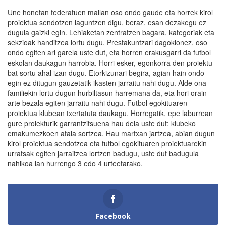
Une honetan federatuen mailan oso ondo gaude eta horrek kirol
proiektua sendotzen laguntzen digu, beraz, esan dezakegu ez
dugula gaizki egin. Lehiaketan zentratzen bagara, kategoriak eta
sekzioak handitzea lortu dugu. Prestakuntzari dagokionez, oso
ondo egiten ari garela uste dut, eta horren erakusgarri da futbol
eskolan daukagun harrobia. Horri esker, egonkorra den proiektu
bat sortu ahal izan dugu. Etorkizunari begira, agian hain ondo
egin ez ditugun gauzetatik ikasten jarraitu nahi dugu. Alde ona
familiekin lortu dugun hurbiltasun harremana da, eta hori orain
arte bezala egiten jarraitu nahi dugu. Futbol egokituaren
proiektua klubean txertatuta daukagu. Horregatik, epe laburrean
gure proiekturik garrantzitsuena hau dela uste dut: klubeko
emakumezkoen atala sortzea. Hau martxan jartzea, abian dugun
kirol proiektua sendotzea eta futbol egokituaren proiektuarekin
urratsak egiten jarraitzea lortzen badugu, uste dut badugula
nahikoa lan hurrengo 3 edo 4 urteetarako.
Facebook