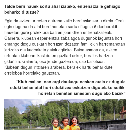
Talde berri hauek sortu ahal izateko, entrenatzaile gehiago
beharko dituzue?
Egia da azken urteetan entrenatzaile berri asko sartu direla. Orain
egin duguna da atal berri honetan sartu ditugula 6 denboraldi
hauetan gure proiektura batzen joan diren entrenatzaileak.
Gainera, klubean esperientzia zabalagoa dugunok laguntza hori
emango diegu euskarri hori izan dezaten familiekin harremanetan
jartzeko eta kudeaketa gaiak egiteko. Baina asmoa da, azken
urteotan klubean ikasi duten guztiari esker, beraiek hartzea
gidaritza. Gainera, oso jende gaztea da, oso baliotsua.
Klubean dugun iritziaren arabera, beraiek hartu behar dute
erreleboa horrelako gauzetan.
“
Klub mailan, oso argi daukagu nesken atala ez dugula
eduki behar atal hori edukitzea eskatzen digutelako soilik,
horretan benetan sinesten dugulako baizik”