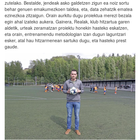
zutelako. Bestalde, jendeak asko galdetzen zigun ea noiz sortu
behar genuen emakumezkoen taldea, eta, data zehatzik ematea
ezinezkoa zitzaigun. Orain aurkitu dugu proiektua merezi bezala
egin ahal izateko aukera. Gainera, Realak, klub hitzartua garen
aldetik, urteak zeramatzan proiektu honekin hasteko eskatzen,
eta orain, entrenamendu metodologian izan dugun laguntzari
esker, atal hau hitzarmenean sartuko dugu, eta hasteko prest
gaude.