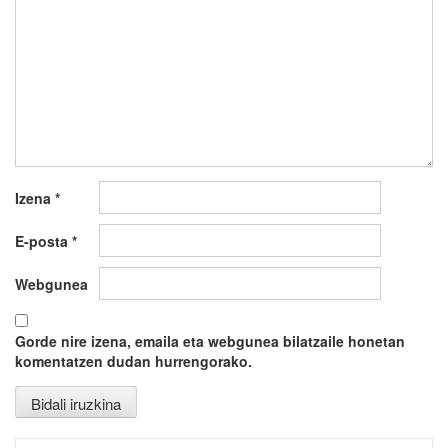
Izena
*
E-posta
*
Webgunea
Gorde nire izena, emaila eta webgunea bilatzaile honetan
komentatzen dudan hurrengorako.