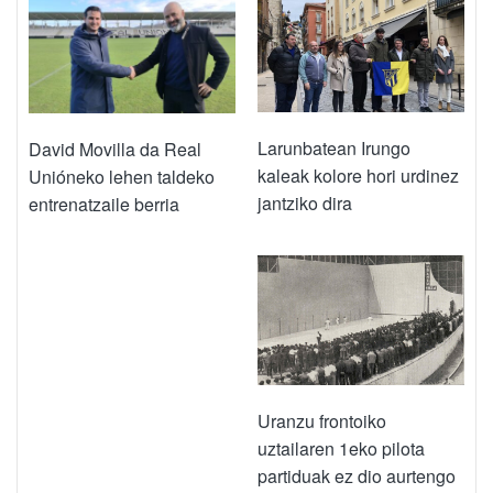
Larunbatean Irungo
David Movilla da Real
kaleak kolore hori urdinez
Unióneko lehen taldeko
jantziko dira
entrenatzaile berria
Uranzu frontoiko
uztailaren 1eko pilota
partiduak ez dio aurtengo