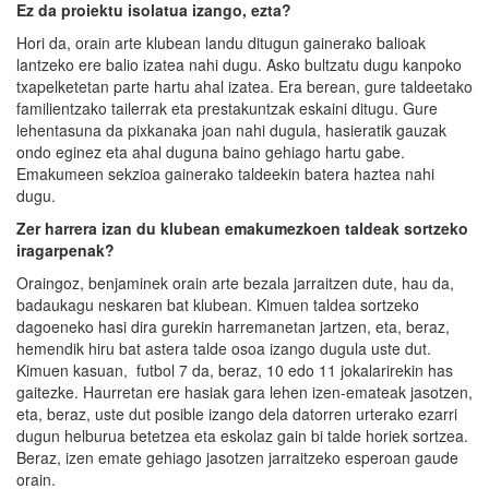
Ez da proiektu isolatua izango, ezta?
Hori da, orain arte klubean landu ditugun gainerako balioak
lantzeko ere balio izatea nahi dugu. Asko bultzatu dugu kanpoko
txapelketetan parte hartu ahal izatea. Era berean, gure taldeetako
familientzako tailerrak eta prestakuntzak eskaini ditugu. Gure
lehentasuna da pixkanaka joan nahi dugula, hasieratik gauzak
ondo eginez eta ahal duguna baino gehiago hartu gabe.
Emakumeen sekzioa gainerako taldeekin batera haztea nahi
dugu.
Ze
r
harrera izan du klubean emakumezkoen taldeak sortzeko
iragarpenak?
Oraingoz, benjaminek orain arte bezala jarraitzen dute, hau da,
badaukagu neskaren bat klubean. Kimuen taldea sortzeko
dagoeneko hasi dira gurekin harremanetan jartzen, eta, beraz,
hemendik hiru bat astera talde osoa izango dugula uste dut.
Kimuen kasuan, futbol 7 da, beraz, 10 edo 11 jokalarirekin has
gaitezke. Haurretan ere hasiak gara lehen izen-emateak jasotzen,
eta, beraz, uste dut posible izango dela datorren urterako ezarri
dugun helburua betetzea eta eskolaz gain bi talde horiek sortzea.
Beraz, izen emate gehiago jasotzen jarraitzeko esperoan gaude
orain.