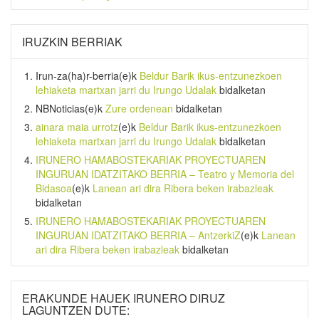
IRUZKIN BERRIAK
Irun-za(ha)r-berria
(e)k
Beldur Barik ikus-entzunezkoen
lehiaketa martxan jarri du Irungo Udalak
bidalketan
NBNoticias
(e)k
Zure ordenean
bidalketan
ainara maia urrotz
(e)k
Beldur Barik ikus-entzunezkoen
lehiaketa martxan jarri du Irungo Udalak
bidalketan
IRUNERO HAMABOSTEKARIAK PROYECTUAREN
INGURUAN IDATZITAKO BERRIA – Teatro y Memoria del
Bidasoa
(e)k
Lanean ari dira Ribera beken irabazleak
bidalketan
IRUNERO HAMABOSTEKARIAK PROYECTUAREN
INGURUAN IDATZITAKO BERRIA – AntzerkiZ
(e)k
Lanean
ari dira Ribera beken irabazleak
bidalketan
ERAKUNDE HAUEK IRUNERO DIRUZ
LAGUNTZEN DUTE: