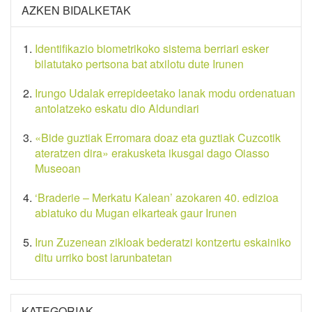
AZKEN BIDALKETAK
Identifikazio biometrikoko sistema berriari esker
bilatutako pertsona bat atxilotu dute Irunen
Irungo Udalak errepideetako lanak modu ordenatuan
antolatzeko eskatu dio Aldundiari
«Bide guztiak Erromara doaz eta guztiak Cuzcotik
ateratzen dira» erakusketa ikusgai dago Oiasso
Museoan
‘Braderie – Merkatu Kalean’ azokaren 40. edizioa
abiatuko du Mugan elkarteak gaur Irunen
Irun Zuzenean zikloak bederatzi kontzertu eskainiko
ditu urriko bost larunbatetan
KATEGORIAK