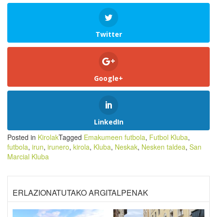
Twitter
Google+
LinkedIn
Posted in
Kirolak
Tagged
Emakumeen futbola
,
Futbol Kluba
,
futbola
,
irun
,
irunero
,
kirola
,
Kluba
,
Neskak
,
Nesken taldea
,
San
Marcial Kluba
ERLAZIONATUTAKO ARGITALPENAK