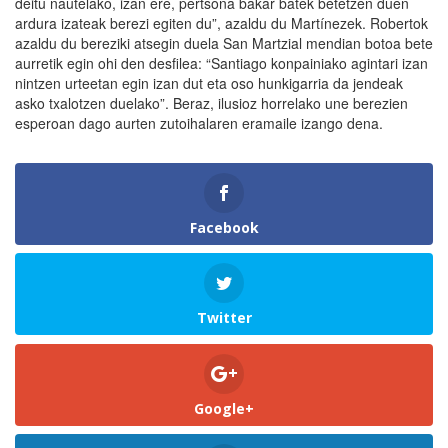
deitu nautelako, izan ere, pertsona bakar batek betetzen duen
ardura izateak berezi egiten du”, azaldu du Martínezek. Robertok
azaldu du bereziki atsegin duela San Martzial mendian botoa bete
aurretik egin ohi den desfilea: “Santiago konpainiako agintari izan
nintzen urteetan egin izan dut eta oso hunkigarria da jendeak
asko txalotzen duelako”. Beraz, ilusioz horrelako une berezien
esperoan dago aurten zutoihalaren eramaile izango dena.
Facebook
Twitter
Google+