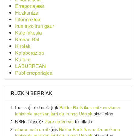
Erreportajeak
Hezkuntza
Informazioa
Irun atzo Irun gaur
Kale inkesta
Kalean Bai
Kirolak
Kolaborazioa
Kultura
LABURREAN
Publierreportajea
IRUZKIN BERRIAK
Irun-za(ha)r-berria
(e)k
Beldur Barik ikus-entzunezkoen
lehiaketa martxan jarri du Irungo Udalak
bidalketan
NBNoticias
(e)k
Zure ordenean
bidalketan
ainara maia urrotz
(e)k
Beldur Barik ikus-entzunezkoen
lehiaketa martxan jarri du Irungo Udalak
bidalketan