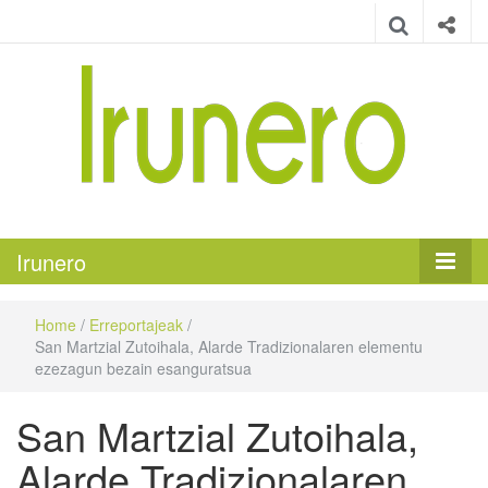
Irunero
Irungo euskarazko aldizkaria
Irunero
Home
/
Erreportajeak
/
San Martzial Zutoihala, Alarde Tradizionalaren elementu
ezezagun bezain esanguratsua
San Martzial Zutoihala,
Alarde Tradizionalaren