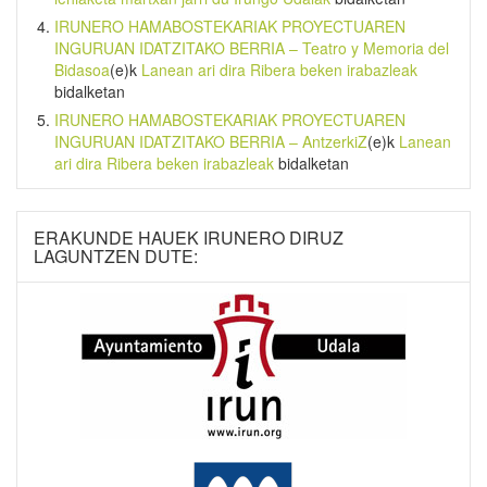
IRUNERO HAMABOSTEKARIAK PROYECTUAREN
INGURUAN IDATZITAKO BERRIA – Teatro y Memoria del
Bidasoa
(e)k
Lanean ari dira Ribera beken irabazleak
bidalketan
IRUNERO HAMABOSTEKARIAK PROYECTUAREN
INGURUAN IDATZITAKO BERRIA – AntzerkiZ
(e)k
Lanean
ari dira Ribera beken irabazleak
bidalketan
ERAKUNDE HAUEK IRUNERO DIRUZ
LAGUNTZEN DUTE: