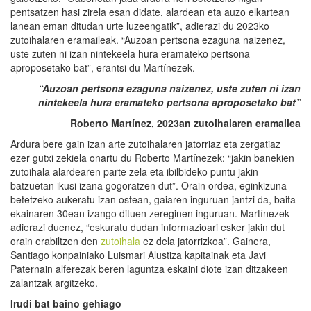
pentsatzen hasi zirela esan didate, alardean eta auzo elkartean
lanean eman ditudan urte luzeengatik”, adierazi du 2023ko
zutoihalaren eramaileak. “Auzoan pertsona ezaguna naizenez,
uste zuten ni izan nintekeela hura eramateko pertsona
aproposetako bat”, erantsi du Martínezek.
“Auzo
an
pertsona ezaguna
naizenez, uste zuten ni izan
nintekeela hura eramateko pertsona aproposetako bat”
Roberto Martínez, 2023an
zutoihalaren
erama
i
lea
Ardura bere gain izan arte zutoihalaren jatorriaz eta zergatiaz
ezer gutxi zekiela onartu du Roberto Martínezek: “jakin banekien
zutoihala alardearen parte zela eta ibilbideko puntu jakin
batzuetan ikusi izana gogoratzen dut”. Orain ordea, eginkizuna
betetzeko aukeratu izan ostean, gaiaren inguruan jantzi da, baita
ekainaren 30ean izango dituen zereginen inguruan. Martínezek
adierazi duenez, “eskuratu dudan informazioari esker jakin dut
orain erabiltzen den
zutoihala
ez dela jatorrizkoa”. Gainera,
Santiago konpainiako Luismari Alustiza kapitainak eta Javi
Paternain alferezak beren laguntza eskaini diote izan ditzakeen
zalantzak argitzeko.
Irudi
bat baino gehiago