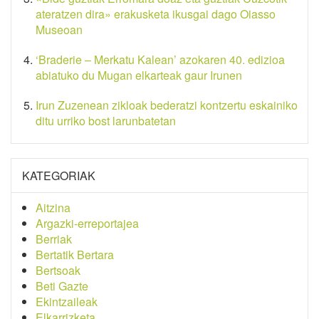
ateratzen dira» erakusketa ikusgai dago Oiasso
Museoan
‘Braderie – Merkatu Kalean’ azokaren 40. edizioa
abiatuko du Mugan elkarteak gaur Irunen
Irun Zuzenean zikloak bederatzi kontzertu eskainiko
ditu urriko bost larunbatetan
KATEGORIAK
Aitzina
Argazki-erreportajea
Berriak
Bertatik Bertara
Bertsoak
Beti Gazte
Ekintzaileak
Elkarrizketa