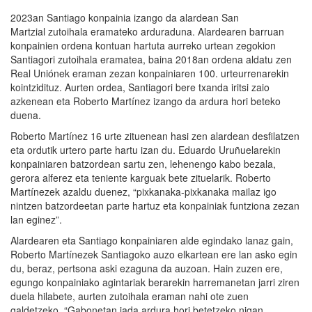
2023an Santiago konpainia izango da alardean San
Martzial zutoihala eramateko arduraduna. Alardearen barruan
konpainien ordena kontuan hartuta aurreko urtean zegokion
Santiagori zutoihala eramatea, baina 2018an ordena aldatu zen
Real Uniónek eraman zezan konpainiaren 100. urteurrenarekin
kointzidituz. Aurten ordea, Santiagori bere txanda iritsi zaio
azkenean eta Roberto Martínez izango da ardura hori beteko
duena.
Roberto Martínez 16 urte zituenean hasi zen alardean desfilatzen
eta ordutik urtero parte hartu izan du. Eduardo Uruñuelarekin
konpainiaren batzordean sartu zen, lehenengo kabo bezala,
gerora alferez eta teniente karguak bete zituelarik. Roberto
Martínezek azaldu duenez, “pixkanaka-pixkanaka mailaz igo
nintzen batzordeetan parte hartuz eta konpainiak funtziona zezan
lan eginez”.
Alardearen eta Santiago konpainiaren alde egindako lanaz gain,
Roberto Martínezek Santiagoko auzo elkartean ere lan asko egin
du, beraz, pertsona aski ezaguna da auzoan. Hain zuzen ere,
egungo konpainiako agintariak berarekin harremanetan jarri ziren
duela hilabete, aurten zutoihala eraman nahi ote zuen
galdetzeko. “Gabonetan jada ardura hori betetzeko nigan