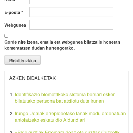
E-posta
*
Webgunea
Gorde nire izena, emaila eta webgunea bilatzaile honetan
komentatzen dudan hurrengorako.
AZKEN BIDALKETAK
Identifikazio biometrikoko sistema berriari esker
bilatutako pertsona bat atxilotu dute Irunen
Irungo Udalak errepideetako lanak modu ordenatuan
antolatzeko eskatu dio Aldundiari
«Bide guztiak Erromara doaz eta guztiak Cuzcotik