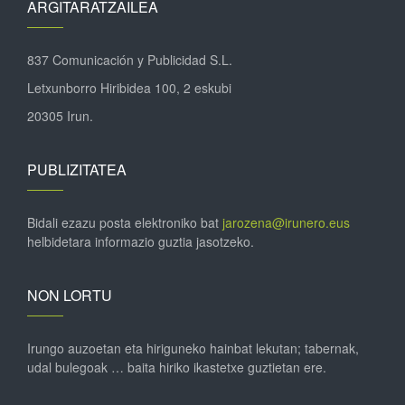
ARGITARATZAILEA
837 Comunicación y Publicidad S.L.
Letxunborro Hiribidea 100, 2 eskubi
20305 Irun.
PUBLIZITATEA
Bidali ezazu posta elektroniko bat
jarozena@irunero.eus
helbidetara informazio guztia jasotzeko.
NON LORTU
Irungo auzoetan eta hiriguneko hainbat lekutan; tabernak,
udal bulegoak … baita hiriko ikastetxe guztietan ere.