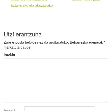
zehar
uztailerako eta abuzturako
nabigatu
Utzi erantzuna
Zure e-posta helbidea ez da argitaratuko.
Beharrezko eremuak
*
markatuta daude
Iruzkin
Izena
*