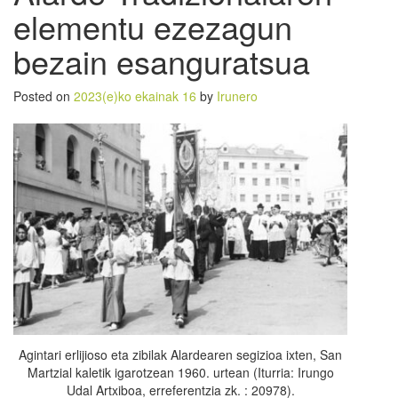
elementu ezezagun
bezain esanguratsua
Posted on
2023(e)ko ekainak 16
by
Irunero
Agintari erlijioso eta zibilak Alardearen segizioa ixten, San
Martzial kaletik igarotzean 1960. urtean (Iturria: Irungo
Udal Artxiboa, erreferentzia zk. : 20978).