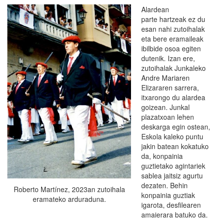
Alardean
parte hartzeak ez du
esan nahi zutoihalak
eta bere eramaileak
ibilbide osoa egiten
dutenik. Izan ere,
zutoihalak Junkaleko
Andre Mariaren
Elizararen sarrera,
itxarongo du alardea
goizean. Junkal
plazatxoan lehen
deskarga egin ostean,
Eskola kaleko puntu
jakin batean kokatuko
da, konpainia
guztietako agintariek
sablea jaitsiz agurtu
dezaten. Behin
Roberto Martínez, 2023an zutoihala
konpainia guztiak
eramateko arduraduna.
igarota, desfilearen
amaierara batuko da.