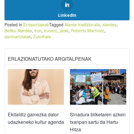
LinkedIn
Posted in
Erreportajeak
Tagged
Alarde tradizionala
,
alardea
,
Betiko Alardea
,
irun
,
irunero
,
jaiak
,
Roberto Martínez
,
sanmartzialak
,
Zutoihala
ERLAZIONATUTAKO ARGITALPENAK
Ekitaldiz gainezka dator
Sinadura bilketaren azken
udazkeneko kultur agenda
txanpan sartu da Hartu
Hitza