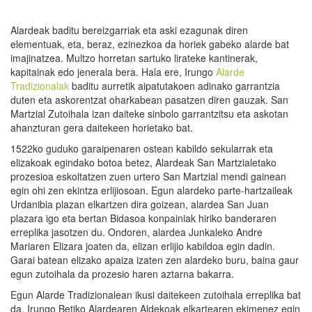
Alardeak baditu bereizgarriak eta aski ezagunak diren
elementuak, eta, beraz, ezinezkoa da horiek gabeko alarde bat
imajinatzea. Multzo horretan sartuko lirateke kantinerak,
kapitainak edo jenerala bera. Hala ere, Irungo
Alarde
Tradizionalak
baditu aurretik aipatutakoen adinako garrantzia
duten eta askorentzat oharkabean pasatzen diren gauzak. San
Martzial Zutoihala izan daiteke sinbolo garrantzitsu eta askotan
ahanzturan gera daitekeen horietako bat.
1522ko guduko garaipenaren ostean kabildo sekularrak eta
elizakoak egindako botoa betez, Alardeak San Martzialetako
prozesioa eskoltatzen zuen urtero San Martzial mendi gainean
egin ohi zen ekintza erlijiosoan. Egun alardeko parte-hartzaileak
Urdanibia plazan elkartzen dira goizean, alardea San Juan
plazara igo eta bertan Bidasoa konpainiak hiriko banderaren
erreplika jasotzen du. Ondoren, alardea Junkaleko Andre
Mariaren Elizara joaten da, elizan erlijio kabildoa egin dadin.
Garai batean elizako apaiza izaten zen alardeko buru, baina gaur
egun zutoihala da prozesio haren aztarna bakarra.
Egun Alarde Tradizionalean ikusi daitekeen zutoihala erreplika bat
da, Irungo Betiko Alardearen Aldekoak elkartearen ekimenez egin