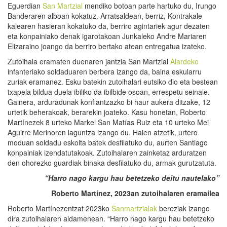
Eguerdian
San Martzial
mendiko botoan parte hartuko du, Irungo
Banderaren alboan kokatuz. Arratsaldean, berriz, Kontrakale
kalearen hasieran kokatuko da, berriro agintariek agur dezaten
eta konpainiako denak igarotakoan Junkaleko Andre Mariaren
Elizaraino joango da berriro bertako atean entregatua izateko.
Zutoihala eramaten duenaren jantzia San Martzial
Alardeko
infanteriako soldaduaren berbera izango da, baina eskularru
zuriak eramanez. Esku batekin zutoihalari eutsiko dio eta bestean
txapela bildua duela ibiliko da ibilbide osoan, errespetu seinale.
Gainera, arduradunak konfiantzazko bi haur aukera ditzake, 12
urtetik beherakoak, berarekin joateko. Kasu honetan, Roberto
Martínezek 8 urteko Markel San Matías Ruiz eta 10 urteko Mei
Aguirre Merinoren laguntza izango du. Haien atzetik, urtero
moduan soldadu eskolta batek desfilatuko du, aurten Santiago
konpainiak izendatutakoak. Zutoihalaren zainketaz arduratzen
den ohorezko guardiak binaka desfilatuko du, armak gurutzatuta.
“
Harro nago kargu hau betetzeko deitu nautelako
”
Roberto Martínez, 2023an
zutoihalaren
erama
i
lea
Roberto Martínezentzat 2023ko
Sanmartzialak
bereziak izango
dira zutoihalaren aldamenean. “Harro nago kargu hau betetzeko