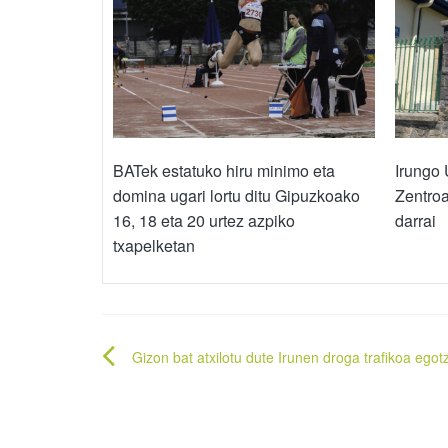
BATek estatuko hiru minimo eta
Irungo 
domina ugari lortu ditu Gipuzkoako
Zentroa
16, 18 eta 20 urtez azpiko
darrai
txapelketan
Bidalketetan
Gizon bat atxilotu dute Irunen droga trafikoa egotz
zehar
nabigatu