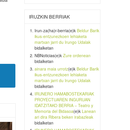
aldia
IRUZKIN BERRIAK
Irun-za(ha)r-berria
(e)k
Beldur Barik
ikus-entzunezkoen lehiaketa
martxan jarri du Irungo Udalak
bidalketan
NBNoticias
(e)k
Zure ordenean
bidalketan
ainara maia urrotz
(e)k
Beldur Barik
ikus-entzunezkoen lehiaketa
martxan jarri du Irungo Udalak
bidalketan
IRUNERO HAMABOSTEKARIAK
PROYECTUAREN INGURUAN
IDATZITAKO BERRIA – Teatro y
Memoria del Bidasoa
(e)k
Lanean
ari dira Ribera beken irabazleak
bidalketan