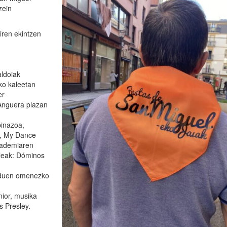
zein
iren ekintzen
aldoiak
oko kaleetan
er
 Anguera plazan
pinazoa,
a, My Dance
akademiaren
ileak: Dóminos
enduen omenezko
nior, musika
 Presley.