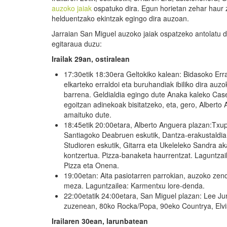
auzoko jaiak
ospatuko dira. Egun horietan zehar haur 
helduentzako ekintzak egingo dira auzoan.
Jarraian San Miguel auzoko jaiak ospatzeko antolatu d
egitaraua duzu:
Irailak 29
an
, ostiral
ean
17:30etik 18:30era Geltokiko kalean: Bidasoko Err
elkarteko erraldoi eta buruhandiak ibiliko dira auz
barrena. Geldialdia egingo dute Anaka kaleko Cas
egoitzan adinekoak bisitatzeko, eta, gero, Alberto
amaituko dute.
18:45etik 20:00etara, Alberto Anguera plazan:Txu
Santiagoko Deabruen eskutik, Dantza-erakustaldi
Studioren eskutik, Gitarra eta Ukeleleko Sandra 
kontzertua. Pizza-banaketa haurrentzat. Laguntza
Pizza eta Onena.
19:00etan: Aita pasiotarren parrokian, auzoko z
meza. Laguntzailea: Karmentxu lore-denda.
22:00etatik 24:00etara, San Miguel plazan: Lee Ju
zuzenean, 80ko Rocka/Popa, 90eko Countrya, Elvis
Iraila
ren
30
ean
, larunbat
ean