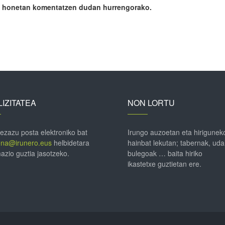
ile honetan komentatzen dudan hurrengorako.
IZITATEA
NON LORTU
 ezazu posta elektroniko bat
Irungo auzoetan eta hirigunek
ena@irunero.eus
helbidetara
hainbat lekutan; tabernak, uda
azio guztia jasotzeko.
bulegoak … baita hiriko
ikastetxe guztietan ere.