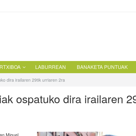
RTXIBOA
LABURREAN
BANAKETA PUNTUAK
o dira irailaren 29tik urriaren 2ra
ak ospatuko dira irailaren 29
 San Miguel