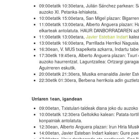
09:00etatik 10:30etara, Julián Sánchez parkean: S
auzoko XI. Petanka-lehiaketa.
10:00etatik 15:00etara, San Migel plazan: Bigarren
11:00etatik 13:00etara, Alberto Anguera plazan: H
elkarteak antolatuta. HAUR DANBORRADAREN azk
11:00etatik 13:00etara,
Javier Esteban Indart
kalea
13:00etatik 16:00etara, Parrillada Herrikoi Nagusia
16:30ean, V. MUS txapelketa azkarra, Indartu tabe
17:30etik 19:45era, Alberto Anguera plazan: Txuri 
auzoko haurrentzat. Laguntzailea: Ortzargi garaga
Aguirreren eskutik.
20:00etatik 21:30era, Musika emanaldia Javier Es
22:30etik 01:30era, Berbena herrikoia adin guztiet
Urria
ren
1
ean
, igandea
n
09:00etan, Txistulari-taldeak diana joko du auzoko
10:00etatik 12:30era Geltokiko kalean: Patata-torti
konpainiak antolatuta.
12:30ean, Alberto Anguera plazan: Irun Hiria Musi
14:00etan, Javier Esteban Indart kalean: Gure pael