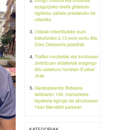
Irungo historia eta ondarea
ezagutzeko bisita gidatuen
egitarau zabala prestatuko da
udarako
Udalak inbertitutako euro
bakoitzeko 2,13 euro sortu ditu
Dies Oiassonis jaialdiak
Trafiko mozketak eta Irunbusen
zerbitzuan aldaketak eragingo
ditu asteburu honetan Euskal
Jirak
Garabateando Bidasoa
taldearen 106. marrazketa-
topaketa egingo da abuztuaren
16an Mendibil parkean
KATEGORIAK