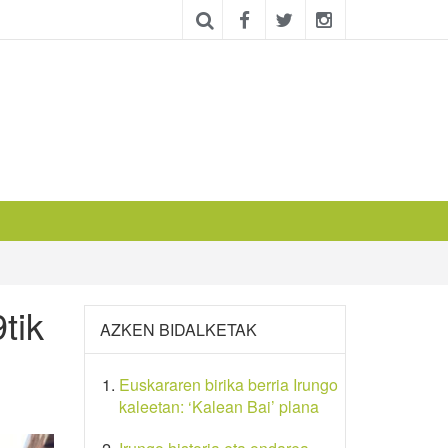
tik
AZKEN BIDALKETAK
Euskararen birika berria Irungo
kaleetan: ‘Kalean Bai’ plana