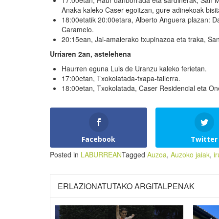
17:00etan, Haur danborrada eta sardinerak, San Mi
Anaka kaleko Caser egoitzan, gure adinekoak bisit
18:00etatik 20:00etara, Alberto Anguera plazan: D
Caramelo.
20:15ean, Jai-amaierako txupinazoa eta traka, Sa
Urria
ren
2
an
, astelehena
Haurren eguna Luis de Uranzu kaleko ferietan.
17:00etan, Txokolatada-txapa-tailerra.
18:00etan, Txokolatada, Caser Residencial eta On
Facebook
Twitter
Posted in
LABURREAN
Tagged
Auzoa
,
Auzoko jaiak
,
i
ERLAZIONATUTAKO ARGITALPENAK