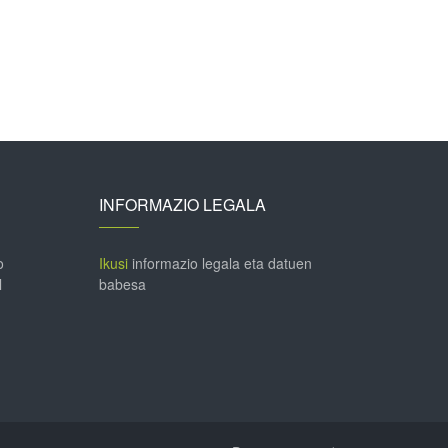
INFORMAZIO LEGALA
o
Ikusi
informazio legala eta datuen
l
babesa