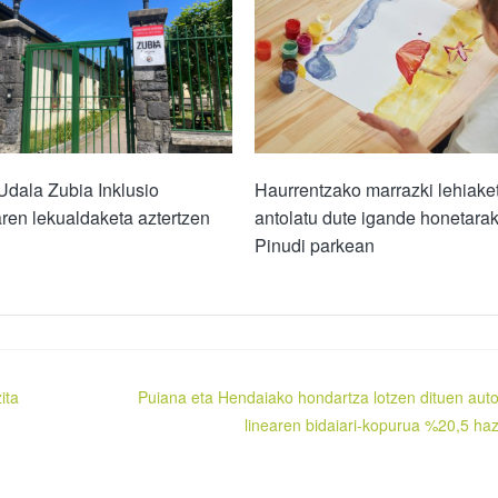
Udala Zubia Inklusio
Haurrentzako marrazki lehiake
ren lekualdaketa aztertzen
antolatu dute igande honetara
Pinudi parkean
ita
Puiana eta Hendaiako hondartza lotzen dituen aut
linearen bidaiari-kopurua %20,5 haz