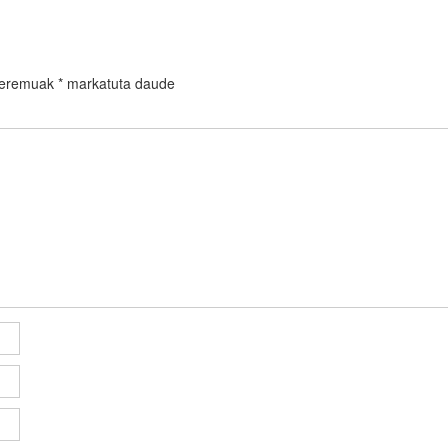
 eremuak
*
markatuta daude