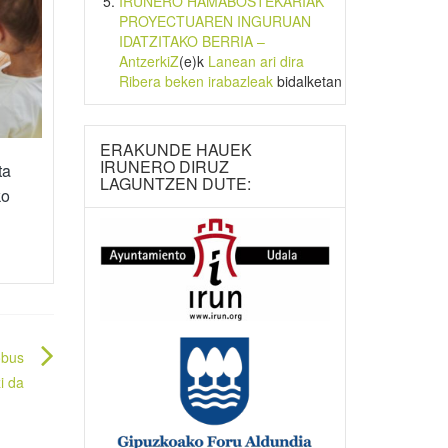
IRUNERO HAMABOSTEKARIAK
PROYECTUAREN INGURUAN
IDATZITAKO BERRIA –
AntzerkiZ
(e)k
Lanean ari dira
Ribera beken irabazleak
bidalketan
ERAKUNDE HAUEK
IRUNERO DIRUZ
ta
LAGUNTZEN DUTE:
ko
obus
i da