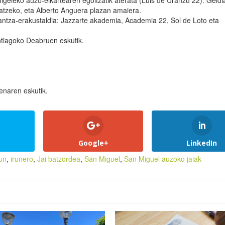
geleko auzo-elkartearen egoitzatik aterata (Luis de Uranzu 22). Geldi
atzeko, eta Alberto Anguera plazan amaiera.
antza-erakustaldia: Jazzarte akademia, Academia 22, Sol de Loto eta
ntiagoko Deabruen eskutik.
enaren eskutik.
Google+
LinkedIn
run
,
irunero
,
Jai batzordea
,
San Miguel
,
San Miguel auzoko jaiak