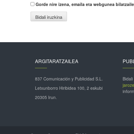
Gorde nire izena, emaila eta webgunea bilatza
ARGITARATZAILEA
PUBL
837 Comunicación y Publicidad S.L.
Bidali
jaroz
Letxunborro Hiribidea 100, 2 eskubi
inform
20305 Irun.