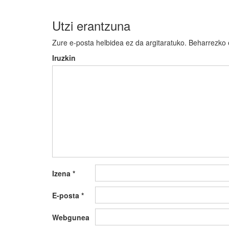
Utzi erantzuna
Zure e-posta helbidea ez da argitaratuko.
Beharrezko
Iruzkin
Izena
*
E-posta
*
Webgunea