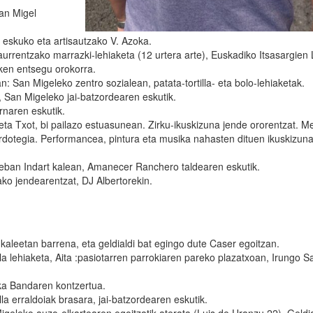
an Migel
 eskuko eta artisautzako V. Azoka.
aurrentzako marrazki-lehiaketa (12 urtera arte), Euskadiko Itsasargie
en entsegu orokorra.
n: San Migeleko zentro sozialean, patata-tortilla- eta bolo-lehiaketak.
, San Migeleko jai-batzordearen eskutik.
rnaren eskutik.
eta Txot, bi pailazo estuasunean. Zirku-ikuskizuna jende ororentzat. M
rdotegia. Performancea, pintura eta musika nahasten dituen ikuskizun
teban Indart kalean, Amanecer Ranchero taldearen eskutik.
ako jendearentzat, DJ Albertorekin.
 kaleetan barrena, eta geldialdi bat egingo dute Caser egoitzan.
lla lehiaketa, Aita :pasiotarren parrokiaren pareko plazatxoan, Irungo S
ka Bandaren kontzertua.
la erraldoiak brasara, jai-batzordearen eskutik.