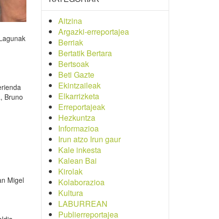
Aitzina
Argazki-erreportajea
n Lagunak
Berriak
Bertatik Bertara
Bertsoak
Beti Gazte
Ekintzaileak
erienda
Elkarrizketa
a, Bruno
Erreportajeak
Hezkuntza
Informazioa
Irun atzo Irun gaur
Kale inkesta
Kalean Bai
Kirolak
an Migel
Kolaborazioa
Kultura
LABURREAN
Publierreportajea