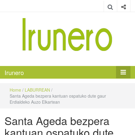
Irunero
Irungo euskarazko aldizkaria
Irunero
Home
/
LABURREAN
/
Santa Ageda bezpera kantuan ospatuko dute gaur
Erdialdeko Auzo Elkartean
Santa Ageda bezpera
kantuan ospatuko dute