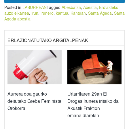
Posted in
LABURREAN
Tagged
Abesbatza
,
Abestia
,
Erdialdeko
auzo elkartea
,
irun
,
irunero
,
kantua
,
Kantuan
,
Santa Ageda
,
Santa
Ageda abestia
ERLAZIONATUTAKO ARGITALPENAK
Aurrera doa gaurko
Urtarrilaren 29an El
deitutako Greba Feminista
Drogas Irunera iritsiko da
Orokorra
Akustik Fraktion
emanaldiarekin