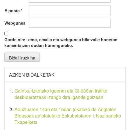
E-posta
*
Webgunea
Gorde nire izena, emaila eta webgunea bilatzaile honetan
komentatzen dudan hurrengorako.
AZKEN BIDALKETAK
Gaintxurizketako igoeran eta GI-636an trafiko
desbideratzeak izango dira igande goizean
Abuztuaren 14an eta 15ean jokatuko da Angleten
Bidasoak antolatutako Eskubaloiaren I. Nazioarteko
Txapelketa