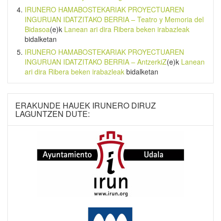
IRUNERO HAMABOSTEKARIAK PROYECTUAREN
INGURUAN IDATZITAKO BERRIA – Teatro y Memoria del
Bidasoa
(e)k
Lanean ari dira Ribera beken irabazleak
bidalketan
IRUNERO HAMABOSTEKARIAK PROYECTUAREN
INGURUAN IDATZITAKO BERRIA – AntzerkiZ
(e)k
Lanean
ari dira Ribera beken irabazleak
bidalketan
ERAKUNDE HAUEK IRUNERO DIRUZ
LAGUNTZEN DUTE: