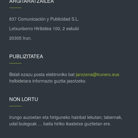
ARGITARATZAILEA
837 Comunicación y Publicidad S.L.
Letxunborro Hiribidea 100, 2 eskubi
20305 Irun.
PUBLIZITATEA
Bidali ezazu posta elektroniko bat
jarozena@irunero.eus
helbidetara informazio guztia jasotzeko.
NON LORTU
Irungo auzoetan eta hiriguneko hainbat lekutan; tabernak,
udal bulegoak … baita hiriko ikastetxe guztietan ere.