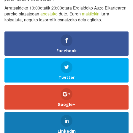
Arratsaldeko 19:00etatik 20:00etara Erdialdeko Auzo Elkartearen
pareko plazatxoan
abestuko
dute. Euren
makilekin
lurra
kolpatuta, neguko lozorrotik esnatzeko deia egiteko.
Facebook
Twitter
Google+
LinkedIn