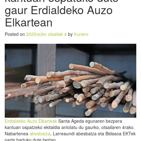
gaur Erdialdeko Auzo
Elkartean
Posted on
2025(e)ko otsailak 4
by
Irunero
Erdialdeko Auzo Elkarteak
Santa Ageda egunaren bezpera
kantuan ospatzeko ekitaldia antolatu du gaurko, otsailaren 4rako.
Nabartenea
abesbatza
, Larreaundi abesbatza eta Bidasoa EKTek
parte hartuko dute bertan.