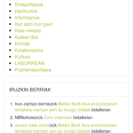
Erreportajeak
Hezkuntza
Informazioa
Irun atzo Irun gaur
Kale inkesta
Kalean Bai
Kirolak
Kolaborazioa
Kultura
LABURREAN
Publierreportajea
IRUZKIN BERRIAK
Irun-za(ha)r-berria
(e)k
Beldur Barik ikus-entzunezkoen
lehiaketa martxan jarri du Irungo Udalak
bidalketan
NBNoticias
(e)k
Zure ordenean
bidalketan
ainara maia urrotz
(e)k
Beldur Barik ikus-entzunezkoen
lehiaketa martxan jarri du Irungo Udalak
bidalketan