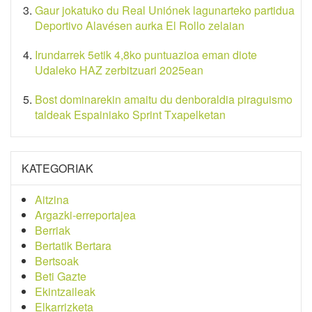
Gaur jokatuko du Real Uniónek lagunarteko partidua
Deportivo Alavésen aurka El Rollo zelaian
Irundarrek 5etik 4,8ko puntuazioa eman diote
Udaleko HAZ zerbitzuari 2025ean
Bost dominarekin amaitu du denboraldia piraguismo
taldeak Espainiako Sprint Txapelketan
KATEGORIAK
Aitzina
Argazki-erreportajea
Berriak
Bertatik Bertara
Bertsoak
Beti Gazte
Ekintzaileak
Elkarrizketa