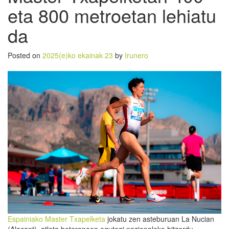
eta 800 metroetan lehiatu
da
Posted on
2025(e)ko ekainak 23
by
Irunero
Espainiako Master Txapelketa
jokatu zen asteburuan La Nucian
(Alacant), atleta beteranoen egutegi nazionaleko hitzordu