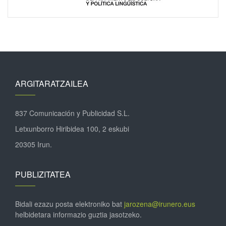
ARGITARATZAILEA
837 Comunicación y Publicidad S.L.
Letxunborro Hiribidea 100, 2 eskubi
20305 Irun.
PUBLIZITATEA
Bidali ezazu posta elektroniko bat
jarozena@irunero.eus
helbidetara informazio guztia jasotzeko.