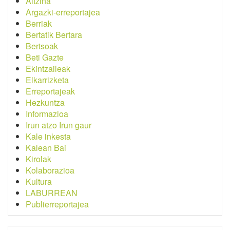
Aitzina
Argazki-erreportajea
Berriak
Bertatik Bertara
Bertsoak
Beti Gazte
Ekintzaileak
Elkarrizketa
Erreportajeak
Hezkuntza
Informazioa
Irun atzo Irun gaur
Kale inkesta
Kalean Bai
Kirolak
Kolaborazioa
Kultura
LABURREAN
Publierreportajea