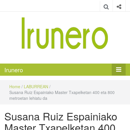
Irunero
Irungo euskarazko aldizkaria
Irunero
Home
/
LABURREAN
/
Susana Ruiz Espainiako Master Txapelketan 400 eta 800
metroetan lehiatu da
Susana Ruiz Espainiako
Master Txapelketan 400