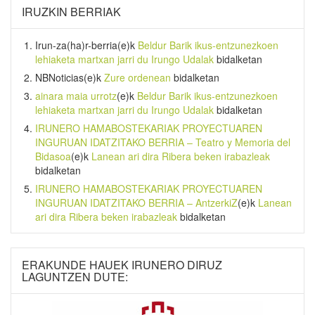
IRUZKIN BERRIAK
Irun-za(ha)r-berria
(e)k
Beldur Barik ikus-entzunezkoen
lehiaketa martxan jarri du Irungo Udalak
bidalketan
NBNoticias
(e)k
Zure ordenean
bidalketan
ainara maia urrotz
(e)k
Beldur Barik ikus-entzunezkoen
lehiaketa martxan jarri du Irungo Udalak
bidalketan
IRUNERO HAMABOSTEKARIAK PROYECTUAREN
INGURUAN IDATZITAKO BERRIA – Teatro y Memoria del
Bidasoa
(e)k
Lanean ari dira Ribera beken irabazleak
bidalketan
IRUNERO HAMABOSTEKARIAK PROYECTUAREN
INGURUAN IDATZITAKO BERRIA – AntzerkiZ
(e)k
Lanean
ari dira Ribera beken irabazleak
bidalketan
ERAKUNDE HAUEK IRUNERO DIRUZ
LAGUNTZEN DUTE: