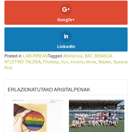
Google+
LinkedIn
Posted in
LABURREAN
Tagged
Atletismoa
,
BAT
,
BIDASOA
ATLETIKO TALDEA
,
Finalista
,
irun
,
irunero
,
kirola
,
Master
,
Susana
Ruiz
ERLAZIONATUTAKO ARGITALPENAK