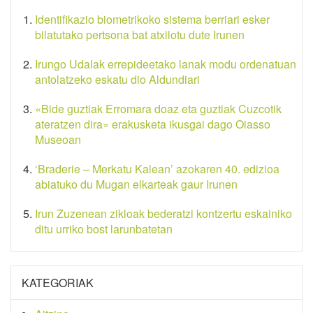
Identifikazio biometrikoko sistema berriari esker
bilatutako pertsona bat atxilotu dute Irunen
Irungo Udalak errepideetako lanak modu ordenatuan
antolatzeko eskatu dio Aldundiari
«Bide guztiak Erromara doaz eta guztiak Cuzcotik
ateratzen dira» erakusketa ikusgai dago Oiasso
Museoan
‘Braderie – Merkatu Kalean’ azokaren 40. edizioa
abiatuko du Mugan elkarteak gaur Irunen
Irun Zuzenean zikloak bederatzi kontzertu eskainiko
ditu urriko bost larunbatetan
KATEGORIAK