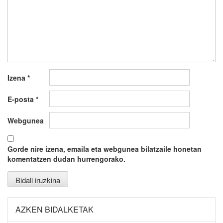
Izena
*
E-posta
*
Webgunea
Gorde nire izena, emaila eta webgunea bilatzaile honetan
komentatzen dudan hurrengorako.
AZKEN BIDALKETAK