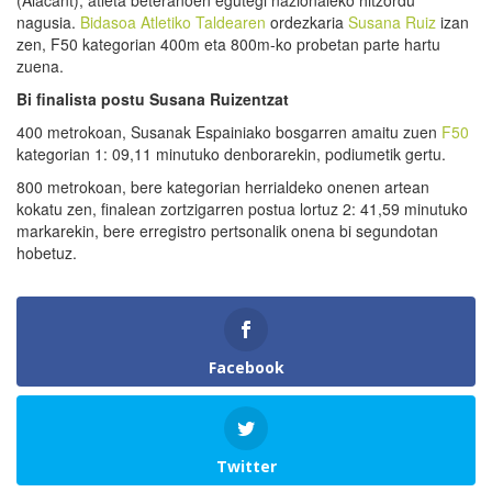
nagusia.
Bidasoa Atletiko Taldearen
ordezkaria
Susana Ruiz
izan
zen, F50 kategorian 400m eta 800m-ko probetan parte hartu
zuena.
Bi finalista postu Susana Ruizentzat
400 metrokoan, Susanak Espainiako bosgarren amaitu zuen
F50
kategorian 1: 09,11 minutuko denborarekin, podiumetik gertu.
800 metrokoan, bere kategorian herrialdeko onenen artean
kokatu zen, finalean zortzigarren postua lortuz 2: 41,59 minutuko
markarekin, bere erregistro pertsonalik onena bi segundotan
hobetuz.
Facebook
Twitter