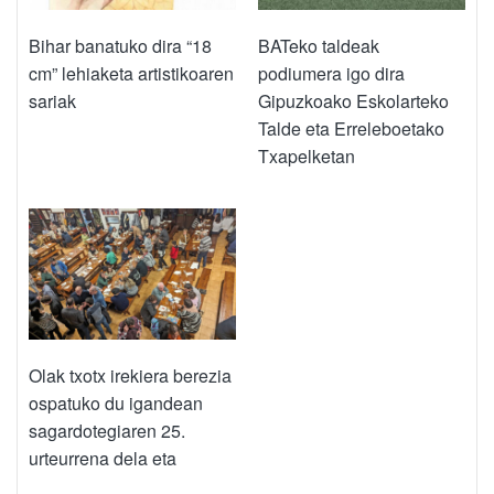
Bihar banatuko dira “18
BATeko taldeak
cm” lehiaketa artistikoaren
podiumera igo dira
sariak
Gipuzkoako Eskolarteko
Talde eta Erreleboetako
Txapelketan
Olak txotx irekiera berezia
ospatuko du igandean
sagardotegiaren 25.
urteurrena dela eta