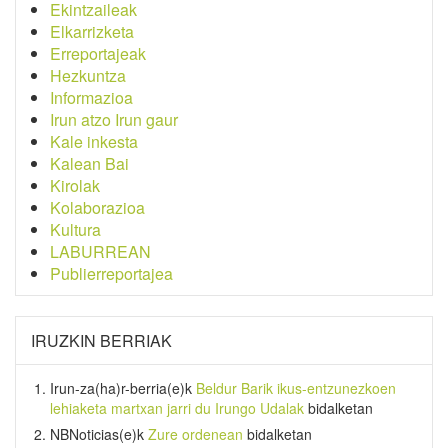
Ekintzaileak
Elkarrizketa
Erreportajeak
Hezkuntza
Informazioa
Irun atzo Irun gaur
Kale inkesta
Kalean Bai
Kirolak
Kolaborazioa
Kultura
LABURREAN
Publierreportajea
IRUZKIN BERRIAK
Irun-za(ha)r-berria
(e)k
Beldur Barik ikus-entzunezkoen
lehiaketa martxan jarri du Irungo Udalak
bidalketan
NBNoticias
(e)k
Zure ordenean
bidalketan