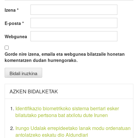
Izena
*
E-posta
*
Webgunea
Gorde nire izena, emaila eta webgunea bilatzaile honetan
komentatzen dudan hurrengorako.
AZKEN BIDALKETAK
Identifikazio biometrikoko sistema berriari esker
bilatutako pertsona bat atxilotu dute Irunen
Irungo Udalak errepideetako lanak modu ordenatuan
antolatzeko eskatu dio Aldundiari