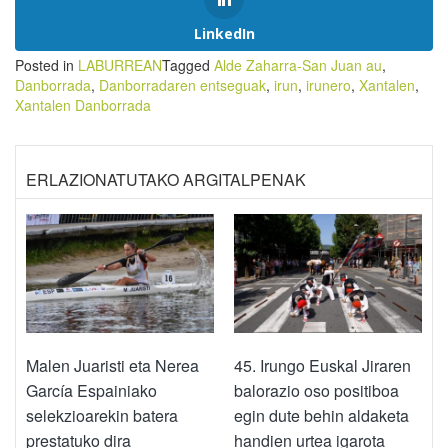
LinkedIn
Posted in
LABURREAN
Tagged
Alde Zaharra-San Juan au
,
Danborrada
,
Danborradaren entseguak
,
irun
,
irunero
,
Xantalen
,
Xantalen Danborrada
ERLAZIONATUTAKO ARGITALPENAK
Malen Juaristi eta Nerea
45. Irungo Euskal Jiraren
García Espainiako
balorazio oso positiboa
selekzioarekin batera
egin dute behin aldaketa
prestatuko dira
handien urtea igarota