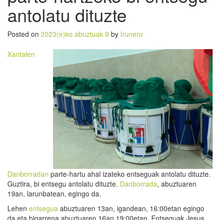
antolatu dituzte
Posted on
2023(e)ko abuztuak 9
by
Irunero
Xantalen
Danborradan
parte-hartu ahal izateko entseguak antolatu dituzte.
Guztira, bi entsegu antolatu dituzte.
Danborrada
, abuztuaren
19an, larunbatean, egingo da.
Lehen
entsegua
abuztuaren 13an, igandean, 16:00etan egingo
da eta bigarrena abuztuaren 16an 19:00etan. Entseguak Jesus