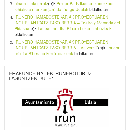
ainara maia urrotz
(e)k
Beldur Barik ikus-entzunezkoen
lehiaketa martxan jarri du Irungo Udalak
bidalketan
IRUNERO HAMABOSTEKARIAK PROYECTUAREN
INGURUAN IDATZITAKO BERRIA – Teatro y Memoria del
Bidasoa
(e)k
Lanean ari dira Ribera beken irabazleak
bidalketan
IRUNERO HAMABOSTEKARIAK PROYECTUAREN
INGURUAN IDATZITAKO BERRIA – AntzerkiZ
(e)k
Lanean
ari dira Ribera beken irabazleak
bidalketan
ERAKUNDE HAUEK IRUNERO DIRUZ
LAGUNTZEN DUTE: