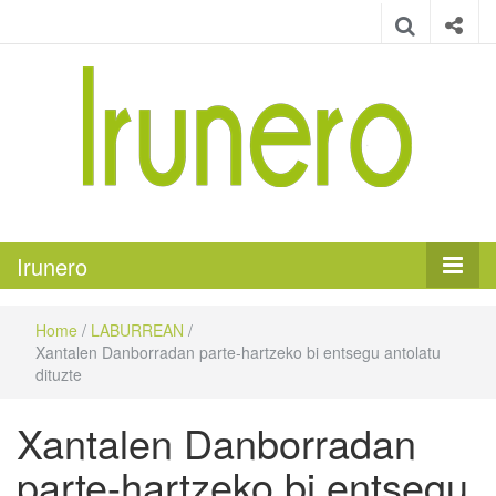
Irunero
Irungo euskarazko aldizkaria
Irunero
Home
/
LABURREAN
/
Xantalen Danborradan parte-hartzeko bi entsegu antolatu
dituzte
Xantalen Danborradan
parte-hartzeko bi entsegu