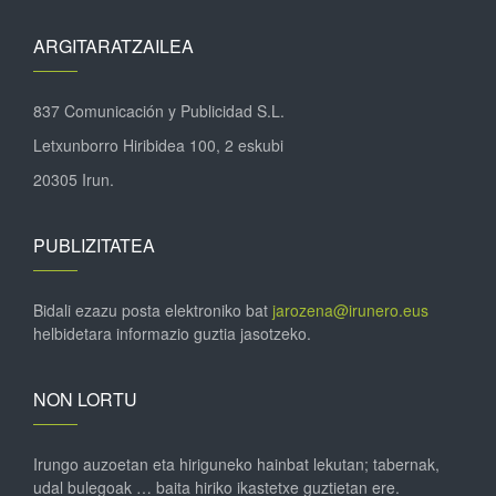
ARGITARATZAILEA
837 Comunicación y Publicidad S.L.
Letxunborro Hiribidea 100, 2 eskubi
20305 Irun.
PUBLIZITATEA
Bidali ezazu posta elektroniko bat
jarozena@irunero.eus
helbidetara informazio guztia jasotzeko.
NON LORTU
Irungo auzoetan eta hiriguneko hainbat lekutan; tabernak,
udal bulegoak … baita hiriko ikastetxe guztietan ere.