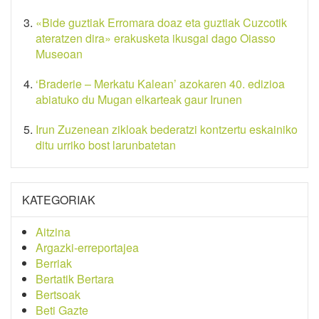
«Bide guztiak Erromara doaz eta guztiak Cuzcotik
ateratzen dira» erakusketa ikusgai dago Oiasso
Museoan
‘Braderie – Merkatu Kalean’ azokaren 40. edizioa
abiatuko du Mugan elkarteak gaur Irunen
Irun Zuzenean zikloak bederatzi kontzertu eskainiko
ditu urriko bost larunbatetan
KATEGORIAK
Aitzina
Argazki-erreportajea
Berriak
Bertatik Bertara
Bertsoak
Beti Gazte