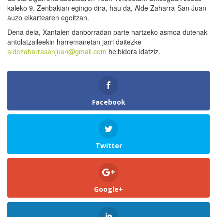
kaleko 9. Zenbakian egingo dira, hau da, Alde Zaharra-San Juan
auzo elkartearen egoitzan.
Dena dela, Xantalen danborradan parte hartzeko asmoa dutenak
antolatzaileekin harremanetan jarri daitezke
aldezaharrasanjuan@gmail.com
helbidera idatziz.
Facebook
Twitter
Google+