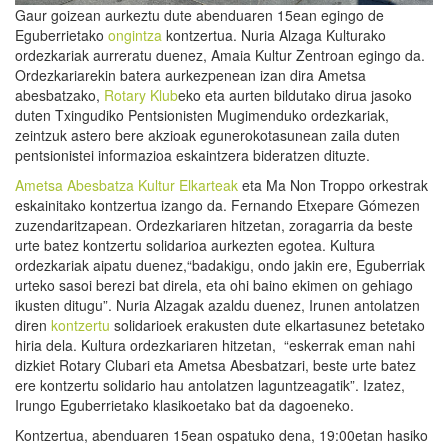
Gaur goizean aurkeztu dute abenduaren 15ean egingo de
Eguberrietako
ongintza
kontzertua. Nuria Alzaga Kulturako
ordezkariak aurreratu duenez, Amaia Kultur Zentroan egingo da.
Ordezkariarekin batera aurkezpenean izan dira Ametsa
abesbatzako,
Rotary Klub
eko eta aurten bildutako dirua jasoko
duten Txingudiko Pentsionisten Mugimenduko ordezkariak,
zeintzuk astero bere akzioak egunerokotasunean zaila duten
pentsionistei informazioa eskaintzera bideratzen dituzte.
Ametsa Abesbatza Kultur Elkarteak
eta Ma Non Troppo orkestrak
eskainitako kontzertua izango da. Fernando Etxepare Gómezen
zuzendaritzapean. Ordezkariaren hitzetan, zoragarria da beste
urte batez kontzertu solidarioa aurkezten egotea. Kultura
ordezkariak aipatu duenez,“badakigu, ondo jakin ere, Eguberriak
urteko sasoi berezi bat direla, eta ohi baino ekimen on gehiago
ikusten ditugu”. Nuria Alzagak azaldu duenez, Irunen antolatzen
diren
kontzertu
solidarioek erakusten dute elkartasunez betetako
hiria dela. Kultura ordezkariaren hitzetan, “eskerrak eman nahi
dizkiet Rotary Clubari eta Ametsa Abesbatzari, beste urte batez
ere kontzertu solidario hau antolatzen laguntzeagatik”. Izatez,
Irungo Eguberrietako klasikoetako bat da dagoeneko.
Kontzertua, abenduaren 15ean ospatuko dena, 19:00etan hasiko