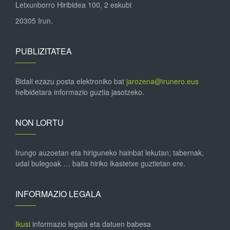
Letxunborro Hiribidea 100, 2 eskubi
20305 Irun.
PUBLIZITATEA
Bidali ezazu posta elektroniko bat
jarozena@irunero.eus
helbidetara informazio guztia jasotzeko.
NON LORTU
Irungo auzoetan eta hiriguneko hainbat lekutan; tabernak,
udal bulegoak … baita hiriko ikastetxe guztietan ere.
INFORMAZIO LEGALA
Ikusi
informazio legala eta datuen babesa