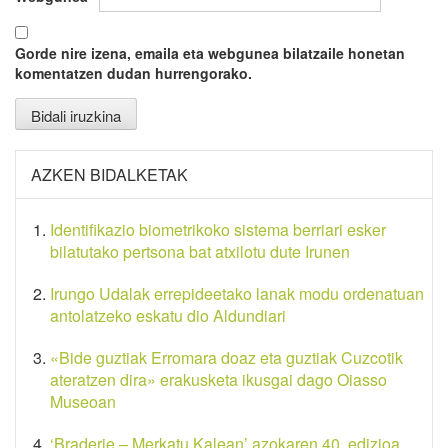
Gorde nire izena, emaila eta webgunea bilatzaile honetan
komentatzen dudan hurrengorako.
AZKEN BIDALKETAK
Identifikazio biometrikoko sistema berriari esker
bilatutako pertsona bat atxilotu dute Irunen
Irungo Udalak errepideetako lanak modu ordenatuan
antolatzeko eskatu dio Aldundiari
«Bide guztiak Erromara doaz eta guztiak Cuzcotik
ateratzen dira» erakusketa ikusgai dago Oiasso
Museoan
‘Braderie – Merkatu Kalean’ azokaren 40. edizioa