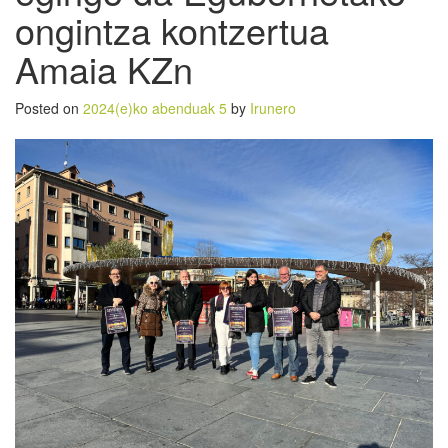
ongintza kontzertua
Amaia KZn
Posted on
2024(e)ko abenduak 5
by
Irunero