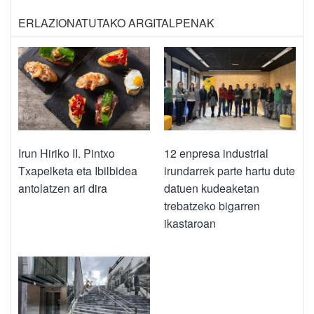
ERLAZIONATUTAKO ARGITALPENAK
Irun Hiriko II. Pintxo
12 enpresa industrial
Txapelketa eta Ibilbidea
irundarrek parte hartu dute
antolatzen ari dira
datuen kudeaketan
trebatzeko bigarren
ikastaroan