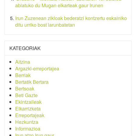
abiatuko du Mugan elkarteak gaur Irunen
Irun Zuzenean zikloak bederatzi kontzertu eskainiko
ditu urriko bost larunbatetan
KATEGORIAK
Aitzina
Argazki-erreportajea
Berriak
Bertatik Bertara
Bertsoak
Beti Gazte
Ekintzaileak
Elkarrizketa
Erreportajeak
Hezkuntza
Informazioa
Irun atzo Irun gaur