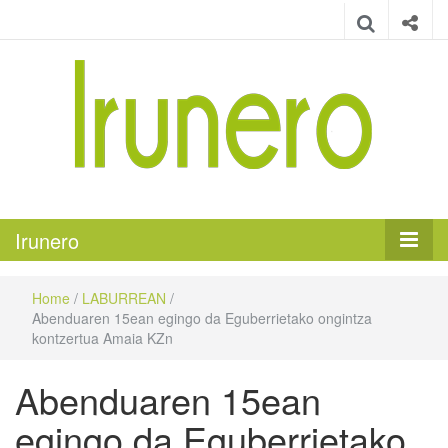
Irunero
Irungo euskarazko aldizkaria
Irunero
Home
/
LABURREAN
/
Abenduaren 15ean egingo da Eguberrietako ongintza
kontzertua Amaia KZn
Abenduaren 15ean
egingo da Eguberrietako