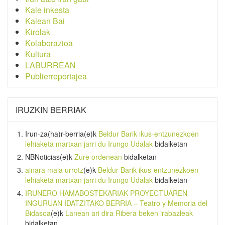
Kale inkesta
Kalean Bai
Kirolak
Kolaborazioa
Kultura
LABURREAN
Publierreportajea
IRUZKIN BERRIAK
Irun-za(ha)r-berria
(e)k
Beldur Barik ikus-entzunezkoen
lehiaketa martxan jarri du Irungo Udalak
bidalketan
NBNoticias
(e)k
Zure ordenean
bidalketan
ainara maia urrotz
(e)k
Beldur Barik ikus-entzunezkoen
lehiaketa martxan jarri du Irungo Udalak
bidalketan
IRUNERO HAMABOSTEKARIAK PROYECTUAREN
INGURUAN IDATZITAKO BERRIA – Teatro y Memoria del
Bidasoa
(e)k
Lanean ari dira Ribera beken irabazleak
bidalketan