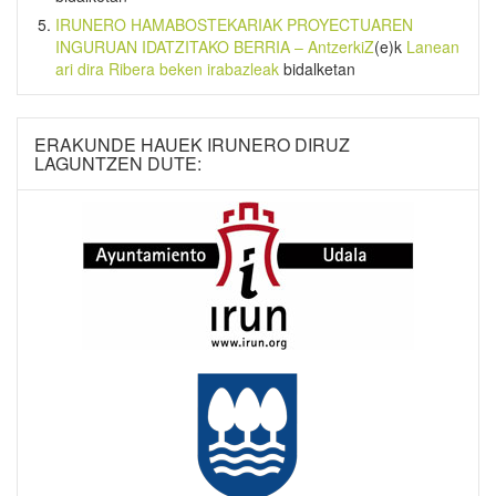
IRUNERO HAMABOSTEKARIAK PROYECTUAREN
INGURUAN IDATZITAKO BERRIA – AntzerkiZ
(e)k
Lanean
ari dira Ribera beken irabazleak
bidalketan
ERAKUNDE HAUEK IRUNERO DIRUZ
LAGUNTZEN DUTE: