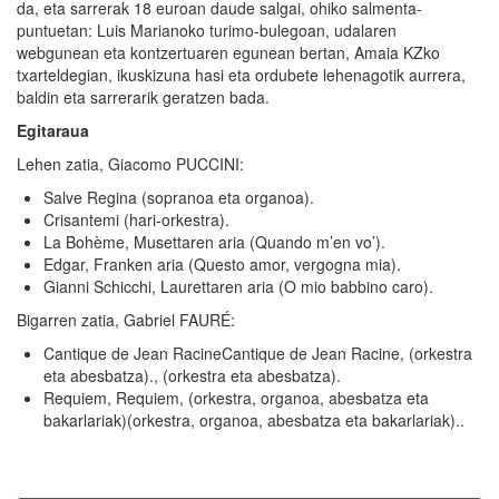
da, eta sarrerak 18 euroan daude salgai, ohiko salmenta-
puntuetan: Luis Marianoko turimo-bulegoan, udalaren
webgunean eta kontzertuaren egunean bertan, Amaia KZko
txarteldegian, ikuskizuna hasi eta ordubete lehenagotik aurrera,
baldin eta sarrerarik geratzen bada.
Egitaraua
Lehen zatia, Giacomo PUCCINI:
Salve Regina (sopranoa eta organoa).
Crisantemi (hari-orkestra).
La Bohème, Musettaren aria (Quando m’en vo’).
Edgar, Franken aria (Questo amor, vergogna mia).
Gianni Schicchi, Laurettaren aria (O mio babbino caro).
Bigarren zatia, Gabriel FAURÉ:
Cantique de Jean RacineCantique de Jean Racine, (orkestra
eta abesbatza)., (orkestra eta abesbatza).
Requiem, Requiem, (orkestra, organoa, abesbatza eta
bakarlariak)(orkestra, organoa, abesbatza eta bakarlariak)..