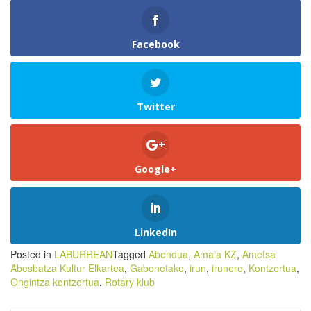
Facebook
Twitter
Google+
LinkedIn
Posted in
LABURREAN
Tagged
Abendua
,
Amaia KZ
,
Ametsa
Abesbatza Kultur Elkartea
,
Gabonetako
,
irun
,
irunero
,
Kontzertua
,
Ongintza kontzertua
,
Rotary klub