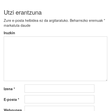
Utzi erantzuna
Zure e-posta helbidea ez da argitaratuko.
Beharrezko eremuak
*
markatuta daude
Iruzkin
Izena
*
E-posta
*
Webgunea