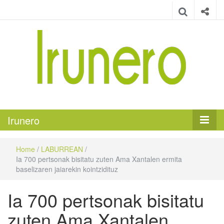
Irunero
Irungo euskarazko aldizkaria
Irunero
Home
/
LABURREAN
/
Ia 700 pertsonak bisitatu zuten Ama Xantalen ermita
baselizaren jaiarekin kointzidituz
Ia 700 pertsonak bisitatu
zuten Ama Xantalen