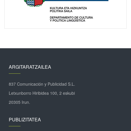
ARGITARATZAILEA
837 Comunicación y Publicidad S.L.
Letxunborro Hiribidea 100, 2 eskubi
20305 Irun.
PUBLIZITATEA