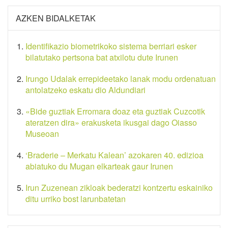
AZKEN BIDALKETAK
Identifikazio biometrikoko sistema berriari esker
bilatutako pertsona bat atxilotu dute Irunen
Irungo Udalak errepideetako lanak modu ordenatuan
antolatzeko eskatu dio Aldundiari
«Bide guztiak Erromara doaz eta guztiak Cuzcotik
ateratzen dira» erakusketa ikusgai dago Oiasso
Museoan
‘Braderie – Merkatu Kalean’ azokaren 40. edizioa
abiatuko du Mugan elkarteak gaur Irunen
Irun Zuzenean zikloak bederatzi kontzertu eskainiko
ditu urriko bost larunbatetan