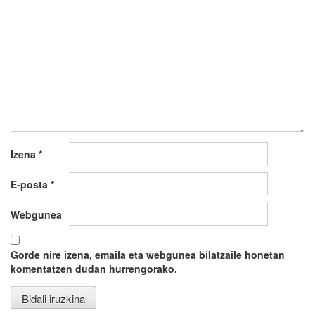
Izena
*
E-posta
*
Webgunea
Gorde nire izena, emaila eta webgunea bilatzaile honetan
komentatzen dudan hurrengorako.