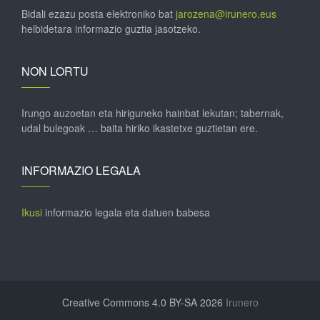
Bidali ezazu posta elektroniko bat
jarozena@irunero.eus
helbidetara informazio guztia jasotzeko.
NON LORTU
Irungo auzoetan eta hiriguneko hainbat lekutan; tabernak,
udal bulegoak … baita hiriko ikastetxe guztietan ere.
INFORMAZIO LEGALA
Ikusi
informazio legala eta datuen babesa
Creative Commons 4.0 BY-SA 2026
Irunero