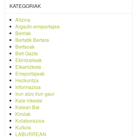
KATEGORIAK
Aitzina
Argazki-erreportajea
Berriak
Bertatik Bertara
Bertsoak
Beti Gazte
Ekintzaileak
Elkarrizketa
Erreportajeak
Hezkuntza
Informazioa
Irun atzo Irun gaur
Kale inkesta
Kalean Bai
Kirolak
Kolaborazioa
Kultura
LABURREAN