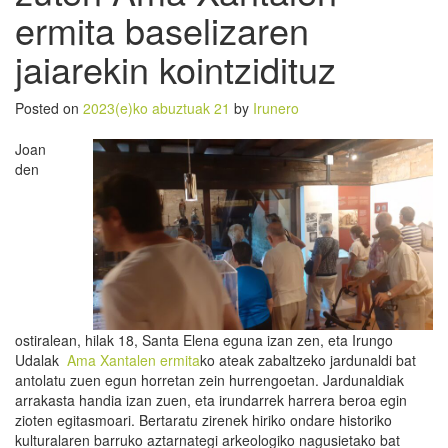
ermita baselizaren
jaiarekin kointzidituz
Posted on
2023(e)ko abuztuak 21
by
Irunero
Joan
den
ostiralean, hilak 18, Santa Elena eguna izan zen, eta Irungo
Udalak
Ama Xantalen ermita
ko ateak zabaltzeko jardunaldi bat
antolatu zuen egun horretan zein hurrengoetan. Jardunaldiak
arrakasta handia izan zuen, eta irundarrek harrera beroa egin
zioten egitasmoari. Bertaratu zirenek hiriko ondare historiko
kulturalaren barruko aztarnategi arkeologiko nagusietako bat