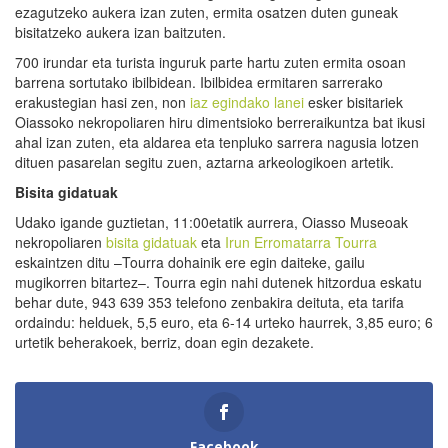
ezagutzeko aukera izan zuten, ermita osatzen duten guneak
bisitatzeko aukera izan baitzuten.
700 irundar eta turista inguruk parte hartu zuten ermita osoan
barrena sortutako ibilbidean. Ibilbidea ermitaren sarrerako
erakustegian hasi zen, non
iaz egindako lanei
esker bisitariek
Oiassoko nekropoliaren hiru dimentsioko berreraikuntza bat ikusi
ahal izan zuten, eta aldarea eta tenpluko sarrera nagusia lotzen
dituen pasarelan segitu zuen, aztarna arkeologikoen artetik.
Bisita gidatuak
Udako igande guztietan, 11:00etatik aurrera, Oiasso Museoak
nekropoliaren
bisita gidatuak
eta
Irun Erromatarra Tourra
eskaintzen ditu –Tourra dohainik ere egin daiteke, gailu
mugikorren bitartez–. Tourra egin nahi dutenek hitzordua eskatu
behar dute, 943 639 353 telefono zenbakira deituta, eta tarifa
ordaindu: helduek, 5,5 euro, eta 6-14 urteko haurrek, 3,85 euro; 6
urtetik beherakoek, berriz, doan egin dezakete.
Facebook