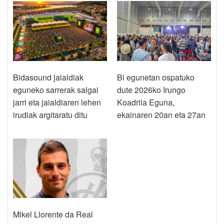
Bidasound jaialdiak
Bi egunetan ospatuko
eguneko sarrerak salgai
dute 2026ko Irungo
jarri eta jaialdiaren lehen
Koadrila Eguna,
irudiak argitaratu ditu
ekainaren 20an eta 27an
Mikel Llorente da Real