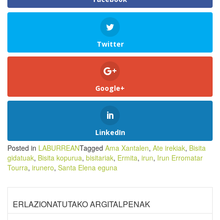
Twitter
Google+
LinkedIn
Posted in
LABURREAN
Tagged
Ama Xantalen
,
Ate irekiak
,
Bisita
gidatuak
,
Bisita kopurua
,
bisitariak
,
Ermita
,
irun
,
Irun Erromatar
Tourra
,
irunero
,
Santa Elena eguna
ERLAZIONATUTAKO ARGITALPENAK