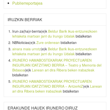
Publierreportajea
IRUZKIN BERRIAK
Irun-za(ha)r-berria
(e)k
Beldur Barik ikus-entzunezkoen
lehiaketa martxan jarri du Irungo Udalak
bidalketan
NBNoticias
(e)k
Zure ordenean
bidalketan
ainara maia urrotz
(e)k
Beldur Barik ikus-entzunezkoen
lehiaketa martxan jarri du Irungo Udalak
bidalketan
IRUNERO HAMABOSTEKARIAK PROYECTUAREN
INGURUAN IDATZITAKO BERRIA – Teatro y Memoria del
Bidasoa
(e)k
Lanean ari dira Ribera beken irabazleak
bidalketan
IRUNERO HAMABOSTEKARIAK PROYECTUAREN
INGURUAN IDATZITAKO BERRIA – AntzerkiZ
(e)k
Lanean
ari dira Ribera beken irabazleak
bidalketan
ERAKUNDE HAUEK IRUNERO DIRUZ