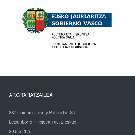
ARGITARATZAILEA
837 Comunicación y Publicidad S.L.
Letxunborro Hiribidea 100, 2 eskubi
20305 Irun.