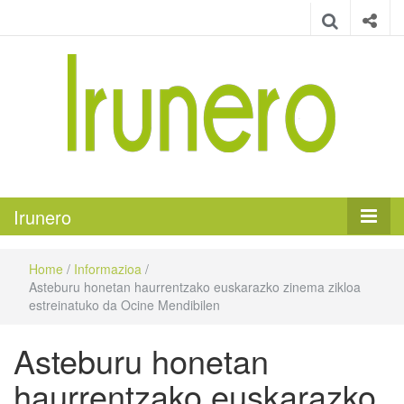
Irunero
Irungo euskarazko aldizkaria
Irunero
Home
/
Informazioa
/
Asteburu honetan haurrentzako euskarazko zinema zikloa
estreinatuko da Ocine Mendibilen
Asteburu honetan
haurrentzako euskarazko