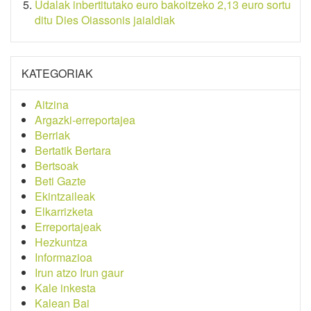
Udalak inbertitutako euro bakoitzeko 2,13 euro sortu
ditu Dies Oiassonis jaialdiak
KATEGORIAK
Aitzina
Argazki-erreportajea
Berriak
Bertatik Bertara
Bertsoak
Beti Gazte
Ekintzaileak
Elkarrizketa
Erreportajeak
Hezkuntza
Informazioa
Irun atzo Irun gaur
Kale inkesta
Kalean Bai