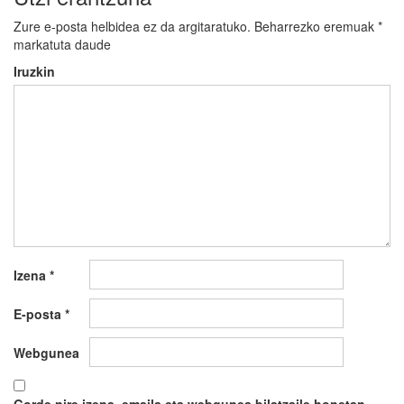
Zure e-posta helbidea ez da argitaratuko.
Beharrezko eremuak
*
markatuta daude
Iruzkin
Izena
*
E-posta
*
Webgunea
Gorde nire izena, emaila eta webgunea bilatzaile honetan