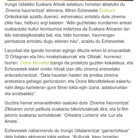
Irungo Udaleko Euskara Arloak asteburu honetan abiatuko du
‘Zinema haurrentzat’ ekimena. Miren Echeveste
Euskara
Ordezkariak azaldu duenez, estreinakoz antolatu dute zinema
ziklo hau, helburu argi batekin: “Adin guztietako irundarren artean
euskarazko kultur kontsumoa indartzea da Euskara Arloaren lan
ildo estrategikoetako bat, eta, bide horretan, haurrengan
pentsatuta antolatu dugu ekimen hau”, azaldu du Echevestek.
Larunbat eta igande honetan egingo dituzte lehen bi emanaldiak:
‘D´Ortagnan eta hiru mosketxakurrak’ eta ‘Oltxiak’, hurrenez
hurren.
Ocine Mendibil
izango da proiekzio guztien kokalekua, eta
Echevestek esker oneko hitzak izan ditu zinema aretoetako
arduradunentzat. “Data hauetan hasten da jendea zinema
aretoetara gehiago gerturatzen, eta Ocine Mendibilekoei eskertu
nahi diegu karteleran gure filmei tokia egin izana, asteburuetan
eta arratsaldez”.
Guztira hamar emanaldirekin osatuko dute ‘Zinema haurrentzat’.
Zikloaren zortzi pelikula euskaraz bikoiztutakoak dira, eta bi film
jatorriz euskaraz sortutakoak: ‘Orkestra Lurtarra’ eta ‘Lur eta
Amets’.
Echevestek nabarmendu du Irungo Udalarentzat “garrantzitsua”
dela halako ekimenei tokia egitea: “Kulturak, kasu honetan