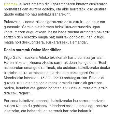
zinemak
, aukera ematen digu gozamenaren bitartez euskararen
normalizazioan aurrera egiteko, eta alde horretatik, oso gustura
gaude egitasmo hau antolatu izanarekin”.
Bukatzeko, zinema zikloaz gozatzera deitu ditu Irungo haur eta
gurasoak: “Sareko plataformen bidez ikus-entzunezko ugari
kontsumitzen dugu etxean, baina bada zinema aretoetan bakarrik
sortzen den berezko magia bat; haurrak gonbidatu nahi ditugu
magia hori deskubritzera, euskarari eskua emanda”.
Doako sarrerak Ocine Mendibilen
Iñigo Gaiton Euskara Arloko teknikariak hartu du hitza jarraian.
Haren hitzetan, zinema zikloko sarrerak doan izango dira: “Bost
asteburutan emango dira filmak, eta asteburu bakoitzerako doako
txartelak ostiral arratsaldetan jarriko dira eskuragarri Ocine
Mendibileko leihatilan, 15:30 – 22:00 ordutegiarekin. Emanaldi
guztiak 16:00etan egingo direnez, oraindik txartelak geratzen
badira, larunbat eta igande horietan 15:30etik aurrera ere jarriko
dira eskuragarri”.
Pertsona bakoitzak emanaldi bakoitzerako lau sarrera hartzeko
aukera izango du gehienez. “Jendeari eskatu nahi diogu zentzuz
jokatzeko, eta behar dituen sarrerak hartzeko bakarrik”,