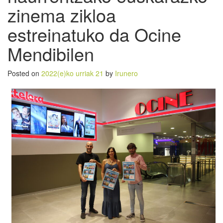
zinema zikloa
estreinatuko da Ocine
Mendibilen
Posted on
2022(e)ko urriak 21
by
Irunero