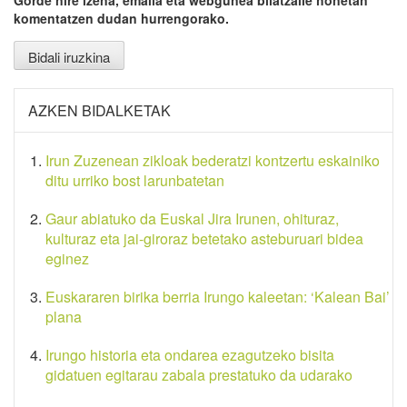
komentatzen dudan hurrengorako.
AZKEN BIDALKETAK
Irun Zuzenean zikloak bederatzi kontzertu eskainiko
ditu urriko bost larunbatetan
Gaur abiatuko da Euskal Jira Irunen, ohituraz,
kulturaz eta jai-giroraz betetako asteburuari bidea
eginez
Euskararen birika berria Irungo kaleetan: ‘Kalean Bai’
plana
Irungo historia eta ondarea ezagutzeko bisita
gidatuen egitarau zabala prestatuko da udarako