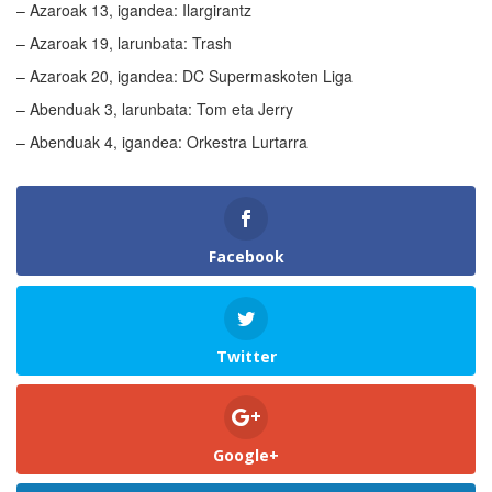
– Azaroak 13, igandea: Ilargirantz
– Azaroak 19, larunbata: Trash
– Azaroak 20, igandea: DC Supermaskoten Liga
– Abenduak 3, larunbata: Tom eta Jerry
– Abenduak 4, igandea: Orkestra Lurtarra
Facebook
Twitter
Google+