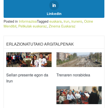
LinkedIn
Posted in
Informazioa
Tagged
euskara
,
irun
,
irunero
,
Ocine
Mendibil
,
Pelikulak euskaraz
,
Zinema Euskaraz
ERLAZIONATUTAKO ARGITALPENAK
Trenaren norabidea
Sellan presente egon da
Irun