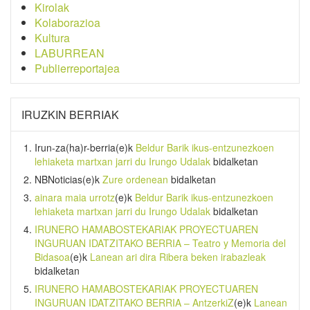
Kirolak
Kolaborazioa
Kultura
LABURREAN
Publierreportajea
IRUZKIN BERRIAK
Irun-za(ha)r-berria
(e)k
Beldur Barik ikus-entzunezkoen
lehiaketa martxan jarri du Irungo Udalak
bidalketan
NBNoticias
(e)k
Zure ordenean
bidalketan
ainara maia urrotz
(e)k
Beldur Barik ikus-entzunezkoen
lehiaketa martxan jarri du Irungo Udalak
bidalketan
IRUNERO HAMABOSTEKARIAK PROYECTUAREN
INGURUAN IDATZITAKO BERRIA – Teatro y Memoria del
Bidasoa
(e)k
Lanean ari dira Ribera beken irabazleak
bidalketan
IRUNERO HAMABOSTEKARIAK PROYECTUAREN
INGURUAN IDATZITAKO BERRIA – AntzerkiZ
(e)k
Lanean