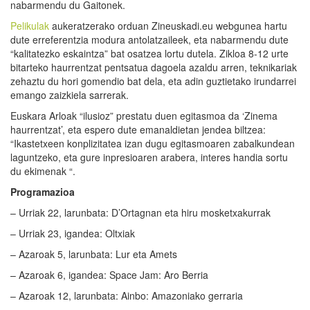
nabarmendu du Gaitonek.
Pelikulak
aukeratzerako orduan Zineuskadi.eu webgunea hartu
dute erreferentzia modura antolatzaileek, eta nabarmendu dute
“kalitatezko eskaintza” bat osatzea lortu dutela. Zikloa 8-12 urte
bitarteko haurrentzat pentsatua dagoela azaldu arren, teknikariak
zehaztu du hori gomendio bat dela, eta adin guztietako irundarrei
emango zaizkiela sarrerak.
Euskara Arloak “ilusioz” prestatu duen egitasmoa da ‘Zinema
haurrentzat’, eta espero dute emanaldietan jendea biltzea:
“Ikastetxeen konplizitatea izan dugu egitasmoaren zabalkundean
laguntzeko, eta gure inpresioaren arabera, interes handia sortu
du ekimenak “.
Programazioa
– Urriak 22, larunbata: D’Ortagnan eta hiru mosketxakurrak
– Urriak 23, igandea: Oltxiak
– Azaroak 5, larunbata: Lur eta Amets
– Azaroak 6, igandea: Space Jam: Aro Berria
– Azaroak 12, larunbata: Ainbo: Amazoniako gerraria