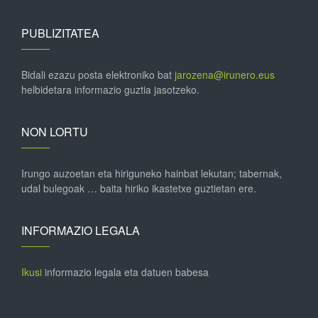
PUBLIZITATEA
Bidali ezazu posta elektroniko bat
jarozena@irunero.eus
helbidetara informazio guztia jasotzeko.
NON LORTU
Irungo auzoetan eta hiriguneko hainbat lekutan; tabernak,
udal bulegoak … baita hiriko ikastetxe guztietan ere.
INFORMAZIO LEGALA
Ikusi
informazio legala eta datuen babesa