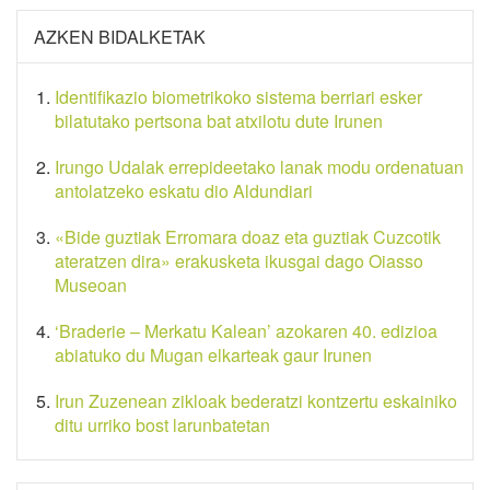
AZKEN BIDALKETAK
Identifikazio biometrikoko sistema berriari esker
bilatutako pertsona bat atxilotu dute Irunen
Irungo Udalak errepideetako lanak modu ordenatuan
antolatzeko eskatu dio Aldundiari
«Bide guztiak Erromara doaz eta guztiak Cuzcotik
ateratzen dira» erakusketa ikusgai dago Oiasso
Museoan
‘Braderie – Merkatu Kalean’ azokaren 40. edizioa
abiatuko du Mugan elkarteak gaur Irunen
Irun Zuzenean zikloak bederatzi kontzertu eskainiko
ditu urriko bost larunbatetan