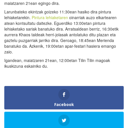
maiatzaren 21ean egingo dira.
Larunbateko ekintzak goizeko 11:30ean hasiko dira pintura
lehiaketarekin.
Pintura lehiaketaren
oinarriak auzo elkartearen
atean kontsultatu daitezke. Eguerdiko 13:00etan pintura
lehiaketako sariak banatuko dira. Arratsaldean berriz, 16:30etik
aurrera Khaos taldeak herri-jolasak antolatuko ditu plazan eta
gaztelu puzgarriak jarriko dira. Geroago, 18:45ean Merienda
banatuko da. Azkenik, 19:00etan apar-festari hasiera emango
zaio.
Igandean, maiatzaren 21ean, 12:00etan Tilin Tilin magoak
ikuskizuna eskainiko du.
Facebook