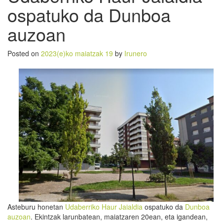
ospatuko da Dunboa
auzoan
Posted on
2023(e)ko maiatzak 19
by
Irunero
Asteburu honetan
Udaberriko Haur Jaialdia
ospatuko da
Dunboa
auzoan
. Ekintzak larunbatean, maiatzaren 20ean, eta igandean,