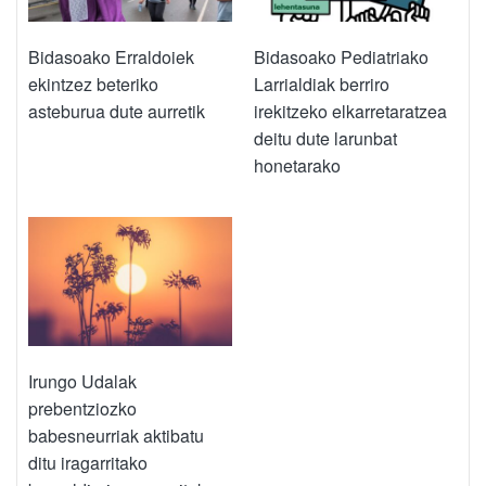
Bidasoako Erraldoiek
Bidasoako Pediatriako
ekintzez beteriko
Larrialdiak berriro
asteburua dute aurretik
irekitzeko elkarretaratzea
deitu dute larunbat
honetarako
Irungo Udalak
prebentziozko
babesneurriak aktibatu
ditu iragarritako