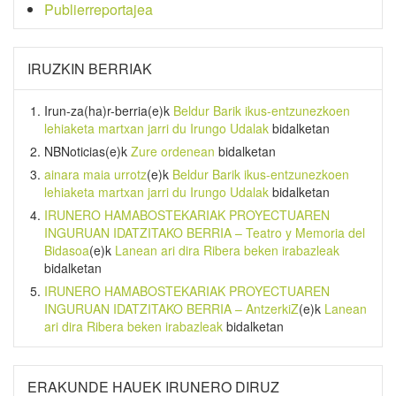
Publierreportajea
IRUZKIN BERRIAK
Irun-za(ha)r-berria
(e)k
Beldur Barik ikus-entzunezkoen
lehiaketa martxan jarri du Irungo Udalak
bidalketan
NBNoticias
(e)k
Zure ordenean
bidalketan
ainara maia urrotz
(e)k
Beldur Barik ikus-entzunezkoen
lehiaketa martxan jarri du Irungo Udalak
bidalketan
IRUNERO HAMABOSTEKARIAK PROYECTUAREN
INGURUAN IDATZITAKO BERRIA – Teatro y Memoria del
Bidasoa
(e)k
Lanean ari dira Ribera beken irabazleak
bidalketan
IRUNERO HAMABOSTEKARIAK PROYECTUAREN
INGURUAN IDATZITAKO BERRIA – AntzerkiZ
(e)k
Lanean
ari dira Ribera beken irabazleak
bidalketan
ERAKUNDE HAUEK IRUNERO DIRUZ