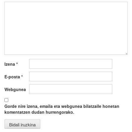
Izena
*
E-posta
*
Webgunea
Gorde nire izena, emaila eta webgunea bilatzaile honetan
komentatzen dudan hurrengorako.