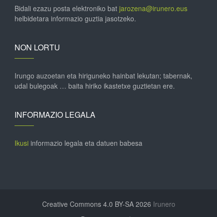
Bidali ezazu posta elektroniko bat
jarozena@irunero.eus
helbidetara informazio guztia jasotzeko.
NON LORTU
Irungo auzoetan eta hiriguneko hainbat lekutan; tabernak,
udal bulegoak … baita hiriko ikastetxe guztietan ere.
INFORMAZIO LEGALA
Ikusi
informazio legala eta datuen babesa
Creative Commons 4.0 BY-SA 2026
Irunero