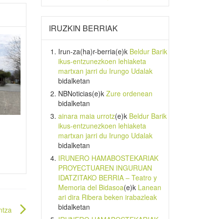
IRUZKIN BERRIAK
Irun-za(ha)r-berria
(e)k
Beldur Barik
ikus-entzunezkoen lehiaketa
martxan jarri du Irungo Udalak
bidalketan
NBNoticias
(e)k
Zure ordenean
bidalketan
ainara maia urrotz
(e)k
Beldur Barik
ikus-entzunezkoen lehiaketa
martxan jarri du Irungo Udalak
bidalketan
IRUNERO HAMABOSTEKARIAK
PROYECTUAREN INGURUAN
IDATZITAKO BERRIA – Teatro y
Memoria del Bidasoa
(e)k
Lanean
ari dira Ribera beken irabazleak
bidalketan
ntza