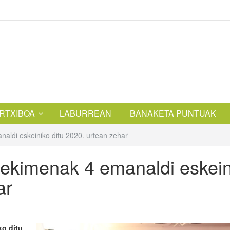
RTXIBOA
LABURREAN
BANAKETA PUNTUAK
ldi eskeiniko ditu 2020. urtean zehar
ekimenak 4 emanaldi eskein
ar
o ditu