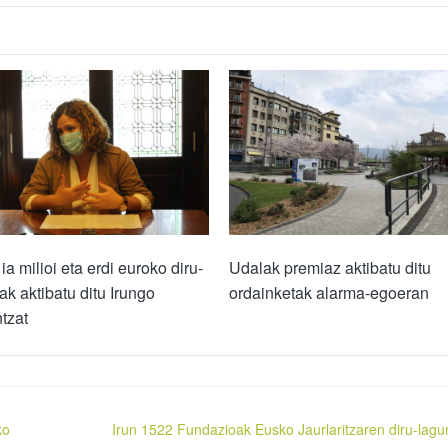
ia milioi eta erdi euroko diru-
Udalak premiaz aktibatu ditu
ak aktibatu ditu Irungo
ordainketak alarma-egoeran
ntzat
ko
Irun 1522 Fundazioak Eusko Jaurlaritzaren diru-lagu