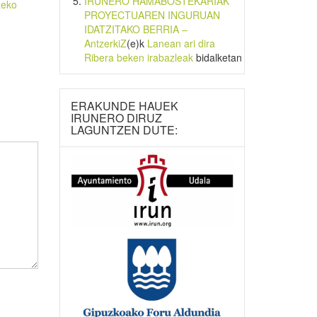
IRUNERO HAMABOSTEKARIAK
zeko
PROYECTUAREN INGURUAN
IDATZITAKO BERRIA –
AntzerkiZ
(e)k
Lanean ari dira
Ribera beken irabazleak
bidalketan
ERAKUNDE HAUEK
IRUNERO DIRUZ
LAGUNTZEN DUTE: