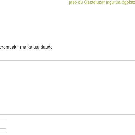
jaso du Gazteluzar ingurua egokit
 eremuak
*
markatuta daude