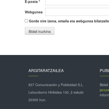
E-posta
*
Webgunea
Gorde nire izena, emaila eta webgunea bilatza
ARGITARATZAILEA
PUBL
837 Comunicación y Publicidad S.L.
Bidali
jaroz
Letxunborro Hiribidea 100, 2 eskubi
inform
20305 Irun.