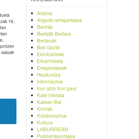
Aitzina
tuela
Argazki-erreportajea
tzak 16,
Berriak
etan
Bertatik Bertara
etan
e,
Bertsoak
aguntzen
Beti Gazte
 saioak
Ekintzaileak
Elkarrizketa
Erreportajeak
Hezkuntza
Informazioa
Irun atzo Irun gaur
Kale inkesta
Kalean Bai
Kirolak
Kolaborazioa
Kultura
LABURREAN
Publierreportajea