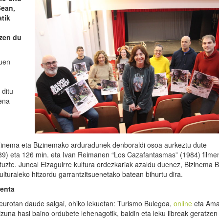
5ean,
atik
tzen du
tuen
 ditu
mena
 Zinema eta Bizinemako arduradunek denboraldi osoa aurkeztu dute
89) eta 126 min. eta Ivan Reimanen “Los Cazafantasmas” (1984) filme
tuzte. Juncal Eizaguirre kultura ordezkariak azaldu duenez, Bizinema 
turaleko hitzordu garrantzitsuenetako batean bihurtu dira.
menta
eurotan daude salgai, ohiko lekuetan: Turismo Bulegoa,
online
eta Ama
kizuna hasi baino ordubete lehenagotik, baldin eta leku libreak geratzen