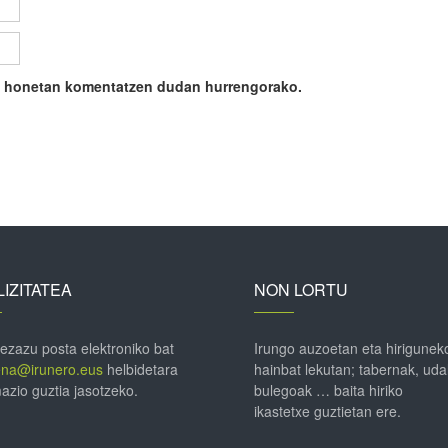
ile honetan komentatzen dudan hurrengorako.
IZITATEA
NON LORTU
 ezazu posta elektroniko bat
Irungo auzoetan eta hirigunek
ena@irunero.eus
helbidetara
hainbat lekutan; tabernak, uda
azio guztia jasotzeko.
bulegoak … baita hiriko
ikastetxe guztietan ere.