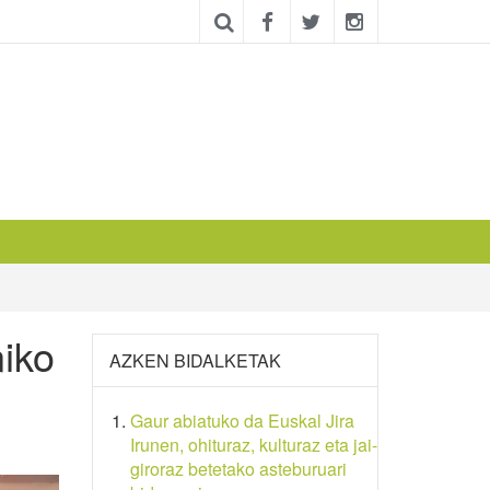
iko
AZKEN BIDALKETAK
Gaur abiatuko da Euskal Jira
Irunen, ohituraz, kulturaz eta jai-
giroraz betetako asteburuari