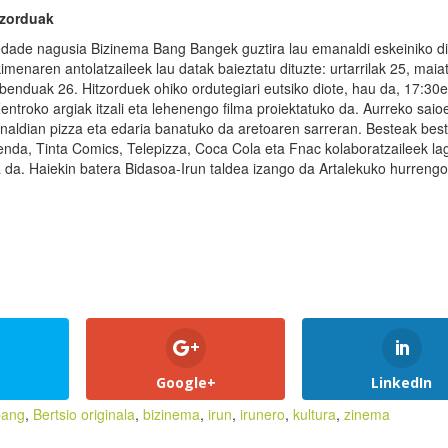
tzorduak
dade nagusia Bizinema Bang Bangek guztira lau emanaldi eskeiniko di
imenaren antolatzaileek lau datak baieztatu dituzte: urtarrilak 25, maia
abenduak 26. Hitzorduek ohiko ordutegiari eutsiko diote, hau da, 17:30
entroko argiak itzali eta lehenengo filma proiektatuko da. Aurreko saio
naldian pizza eta edaria banatuko da aretoaren sarreran. Besteak best
enda, Tinta Comics, Telepizza, Coca Cola eta Fnac kolaboratzaileek l
da. Haiekin batera Bidasoa-Irun taldea izango da Artalekuko hurrengo
Google+
LinkedIn
bang
,
Bertsio originala
,
bizinema
,
irun
,
irunero
,
kultura
,
zinema