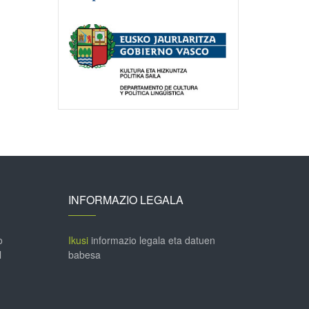
INFORMAZIO LEGALA
o
Ikusi
informazio legala eta datuen
l
babesa