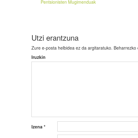
zehar
Pentsionisten Mugimenduak
nabigatu
Utzi erantzuna
Zure e-posta helbidea ez da argitaratuko.
Beharrezko
Iruzkin
Izena
*