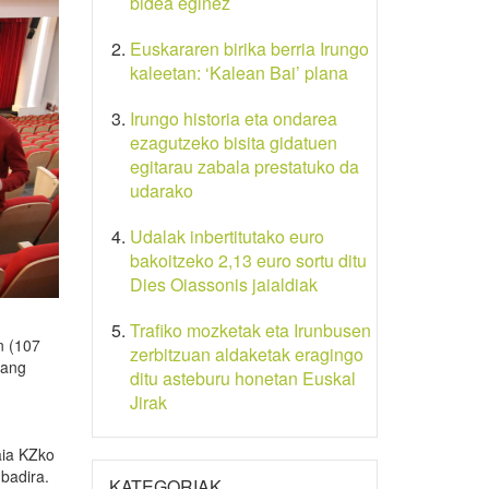
bidea eginez
Euskararen birika berria Irungo
kaleetan: ‘Kalean Bai’ plana
Irungo historia eta ondarea
ezagutzeko bisita gidatuen
egitarau zabala prestatuko da
udarako
Udalak inbertitutako euro
bakoitzeko 2,13 euro sortu ditu
Dies Oiassonis jaialdiak
Trafiko mozketak eta Irunbusen
n (107
zerbitzuan aldaketak eragingo
Bang
ditu asteburu honetan Euskal
Jirak
ia KZko
 badira.
KATEGORIAK