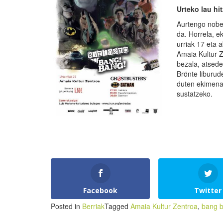
Urteko lau hi
Aurtengo nobe
da. Horrela, ek
urriak 17 eta 
Amaia Kultur Z
bezala, atsede
Brönte liburud
duten ekimena 
sustatzeko.
Facebook
Twitter
Posted in
Berriak
Tagged
Amaia Kultur Zentroa
,
bang 