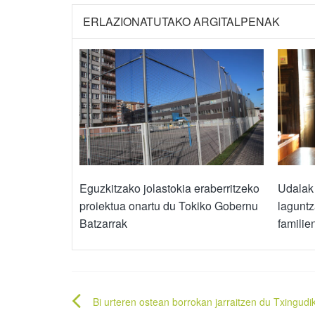
ERLAZIONATUTAKO ARGITALPENAK
Eguzkitzako jolastokia eraberritzeko
Udalak 
proiektua onartu du Tokiko Gobernu
laguntz
Batzarrak
familie
Bidalketetan
Bi urteren ostean borrokan jarraitzen du Txingudi