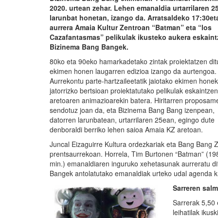
2020. urtean zehar. Lehen emanaldia urtarrilaren 2
larunbat honetan, izango da. Arratsaldeko 17:30et
aurrera Amaia Kultur Zentroan “Batman” eta “los
Cazafantasmas” pelikulak ikusteko aukera eskain
Bizinema Bang Bangek.
80ko eta 90eko hamarkadetako zintak proiektatzen di
ekimen honen laugarren edizioa izango da aurtengoa.
Aurrekontu parte-hartzaileetatik jaiotako ekimen honek
jatorrizko bertsioan proiektatutako pelikulak eskaintzen
aretoaren animazioarekin batera. Hiritarren proposa
sendotuz joan da, eta Bizinema Bang Bang izenpean,
datorren larunbatean, urtarrilaren 25ean, egingo dute
denboraldi berriko lehen saioa Amaia KZ aretoan.
Juncal Eizaguirre Kultura ordezkariak eta Bang Bang
prentsaurrekoan. Horrela, Tim Burtonen “Batman” (19
min.) emanaldiaren inguruko xehetasunak aurreratu di
Bangek antolatutako emanaldiak urteko udal agenda kul
Sarreren sal
Sarrerak 5,50 
leihatilak ikus