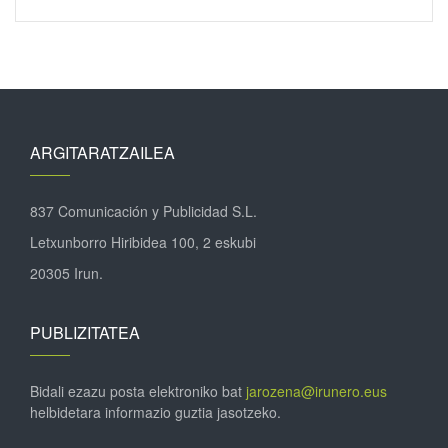
ARGITARATZAILEA
837 Comunicación y Publicidad S.L.
Letxunborro Hiribidea 100, 2 eskubi
20305 Irun.
PUBLIZITATEA
Bidali ezazu posta elektroniko bat
jarozena@irunero.eus
helbidetara informazio guztia jasotzeko.