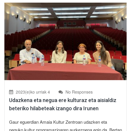
2023(e)ko urriak 4
No Responses
Udazkena eta negua ere kulturaz eta aisialdiz
beteriko hilabeteak izango dira Irunen
Gaur eguerdian Amaia Kultur Zentroan udazken eta
neguko kultur programazioaren aurkezpena egin da. Bertan