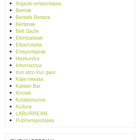
Argazki-erreportajea
Berriak
Bertatik Bertara
Bertsoak
Beti Gazte
Ekintzaileak
Elkarrizketa
Erreportajeak
Hezkuntza
Informazioa
Irun atzo Irun gaur
Kale inkesta
Kalean Bai
Kirolak
Kolaborazioa
Kultura
LABURREAN
Publierreportajea