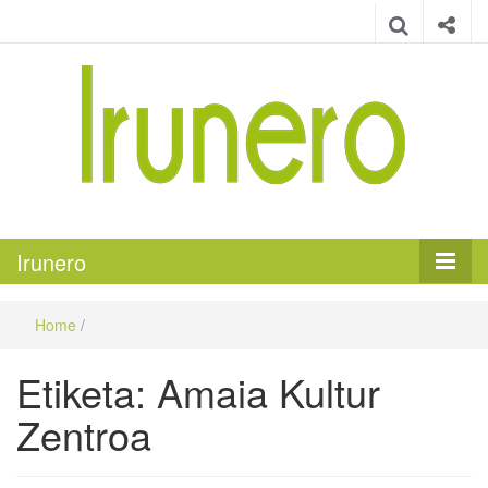
Irunero
Irungo euskarazko aldizkaria
Irunero
Home
/
Etiketa:
Amaia Kultur
Zentroa