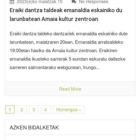
2023(e)ko maiatzak 15
No Responses
Eraiki dantza taldeak emanaldia eskainiko du
larunbatean Amaia kultur zentroan
Eraiki dantza taldeko dantzariek emanaldia eskainiko dute
larunbatean, maiatzaren 20ean. Emanaldia arratsaldeko
19:00etan hasiko da Amaia kultur zentroan. Eraikiren
emanaldia ikusteko sarrerak 5 eurotan eskuratu daitezke
sarreren salmentarako webgunean, Irungo...
Read More
1
2
3
4
Hurrengoa »
AZKEN BIDALKETAK