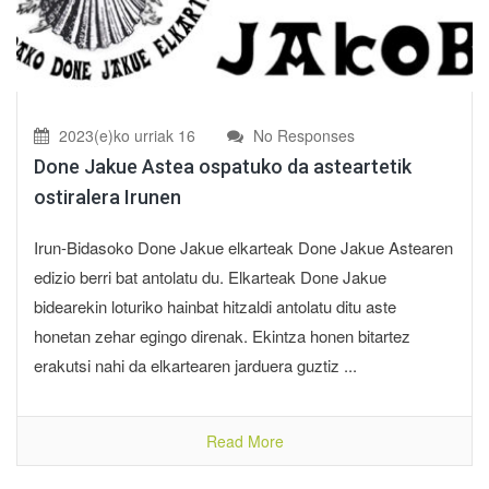
2023(e)ko urriak 16
No Responses
Done Jakue Astea ospatuko da asteartetik
ostiralera Irunen
Irun-Bidasoko Done Jakue elkarteak Done Jakue Astearen
edizio berri bat antolatu du. Elkarteak Done Jakue
bidearekin loturiko hainbat hitzaldi antolatu ditu aste
honetan zehar egingo direnak. Ekintza honen bitartez
erakutsi nahi da elkartearen jarduera guztiz ...
Read More