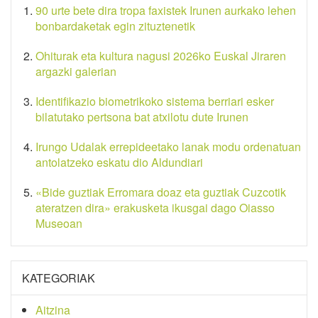
90 urte bete dira tropa faxistek Irunen aurkako lehen
bonbardaketak egin zituztenetik
Ohiturak eta kultura nagusi 2026ko Euskal Jiraren
argazki galerian
Identifikazio biometrikoko sistema berriari esker
bilatutako pertsona bat atxilotu dute Irunen
Irungo Udalak errepideetako lanak modu ordenatuan
antolatzeko eskatu dio Aldundiari
«Bide guztiak Erromara doaz eta guztiak Cuzcotik
ateratzen dira» erakusketa ikusgai dago Oiasso
Museoan
KATEGORIAK
Aitzina