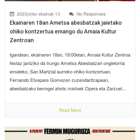
2023(e)ko ekainak 13
No Responses
Ekainaren 18an Ametsa abesbatzak jaietako
ohiko kontzertua emango du Amaia Kultur
Zentroan
Igandean, ekainaren 18an, 19:00etan, Amaia Kultur Zentroa
festaz jantziko da Irungo Ametsa Abesbatzari ongietorria
emateko, San Martzial aurreko ohiko kontzertuan.
Fernando Etxepare Gomezen zuzendaritzapean,
abesbatzako berrogei ahots mistoek Opera eta Zarzuel...
Read More