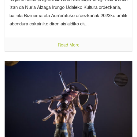
izan da Nuria Alzaga Irungo Udaleko Kultura ordezkaria,
bai eta Bizinema eta Aurreratuko ordezkariak 2023ko urritik
abendura eskainiko diren aisialdiko ek...
Read More