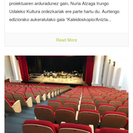
proiektuaren arduradunez gain, Nuria Alzaga Irungo
Udaleko Kultura ordezkariak ere parte hartu du. Aurtengo
ediziorako aukeratutako gaia “Kaleidoskopio/Anizta...
Read More