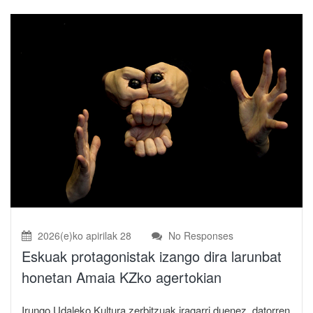
2026(e)ko apirilak 28
No Responses
Eskuak protagonistak izango dira larunbat
honetan Amaia KZko agertokian
Irungo Udaleko Kultura zerbitzuak iragarri duenez, datorren