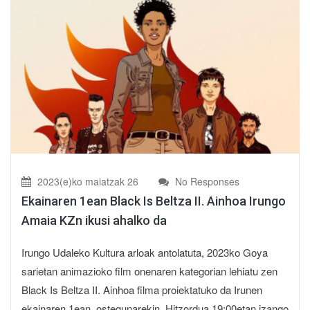
2023(e)ko maiatzak 26
No Responses
Ekainaren 1ean Black Is Beltza II. Ainhoa Irungo
Amaia KZn ikusi ahalko da
Irungo Udaleko Kultura arloak antolatuta, 2023ko Goya
sarietan animazioko film onenaren kategorian lehiatu zen
Black Is Beltza II. Ainhoa filma proiektatuko da Irunen
ekainaren 1ean, ostegunarekin. Hitzordua 19:00etan izango