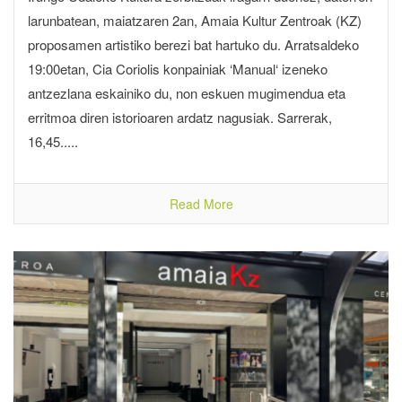
larunbatean, maiatzaren 2an, Amaia Kultur Zentroak (KZ)
proposamen artistiko berezi bat hartuko du. Arratsaldeko
19:00etan, Cia Coriolis konpainiak ‘Manual‘ izeneko
antzezlana eskainiko du, non eskuen mugimendua eta
erritmoa diren istorioaren ardatz nagusiak. Sarrerak,
16,45.....
Read More