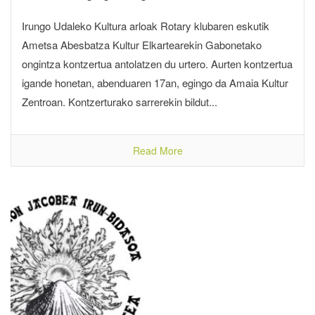
Irungo Udaleko Kultura arloak Rotary klubaren eskutik
Ametsa Abesbatza Kultur Elkartearekin Gabonetako
ongintza kontzertua antolatzen du urtero. Aurten kontzertua
igande honetan, abenduaren 17an, egingo da Amaia Kultur
Zentroan. Kontzerturako sarrerekin bildut...
Read More