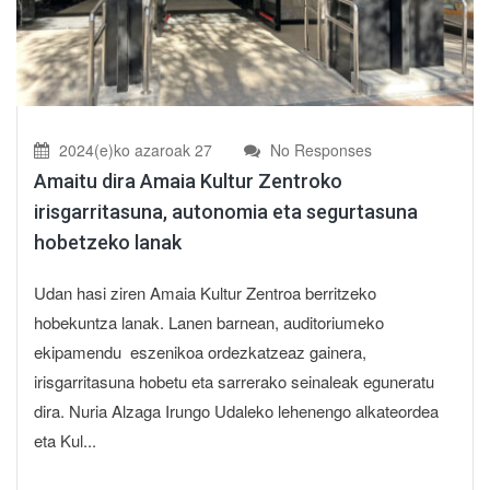
2024(e)ko azaroak 27
No Responses
Amaitu dira Amaia Kultur Zentroko
irisgarritasuna, autonomia eta segurtasuna
hobetzeko lanak
Udan hasi ziren Amaia Kultur Zentroa berritzeko
hobekuntza lanak. Lanen barnean, auditoriumeko
ekipamendu eszenikoa ordezkatzeaz gainera,
irisgarritasuna hobetu eta sarrerako seinaleak eguneratu
dira. Nuria Alzaga Irungo Udaleko lehenengo alkateordea
eta Kul...