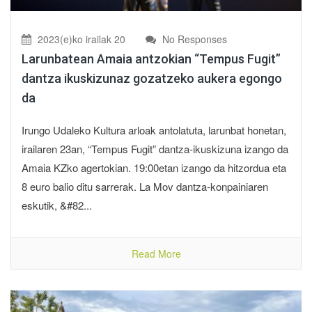
2023(e)ko irailak 20
No Responses
Larunbatean Amaia antzokian “Tempus Fugit”
dantza ikuskizunaz gozatzeko aukera egongo
da
Irungo Udaleko Kultura arloak antolatuta, larunbat honetan,
irailaren 23an, “Tempus Fugit” dantza-ikuskizuna izango da
Amaia KZko agertokian. 19:00etan izango da hitzordua eta
8 euro balio ditu sarrerak. La Mov dantza-konpainiaren
eskutik, &#82...
Read More