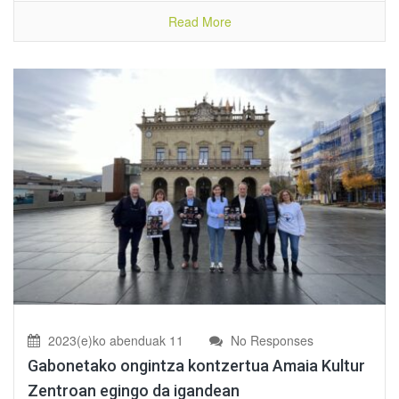
Read More
2023(e)ko abenduak 11
No Responses
Gabonetako ongintza kontzertua Amaia Kultur
Zentroan egingo da igandean