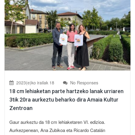
2023(e)ko irailak 18
No Responses
18 cm lehiaketan parte hartzeko lanak urriaren
3tik 20ra aurkeztu beharko dira Amaia Kultur
Zentroan
Gaur aurkeztu da 18 cm lehiaketaren VI. edizioa.
Aurkezpenean, Ana Zubikoa eta Ricardo Catalán