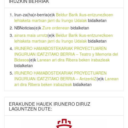
IRUZKIN BERRIAK
Irun-za(ha)r-berria
(e)k
Beldur Barik ikus-entzunezkoen
lehiaketa martxan jarri du Irungo Udalak
bidalketan
NBNoticias
(e)k
Zure ordenean
bidalketan
ainara maia urrotz
(e)k
Beldur Barik ikus-entzunezkoen
lehiaketa martxan jarri du Irungo Udalak
bidalketan
IRUNERO HAMABOSTEKARIAK PROYECTUAREN
INGURUAN IDATZITAKO BERRIA – Teatro y Memoria del
Bidasoa
(e)k
Lanean ari dira Ribera beken irabazleak
bidalketan
IRUNERO HAMABOSTEKARIAK PROYECTUAREN
INGURUAN IDATZITAKO BERRIA – AntzerkiZ
(e)k
Lanean
ari dira Ribera beken irabazleak
bidalketan
ERAKUNDE HAUEK IRUNERO DIRUZ
LAGUNTZEN DUTE: