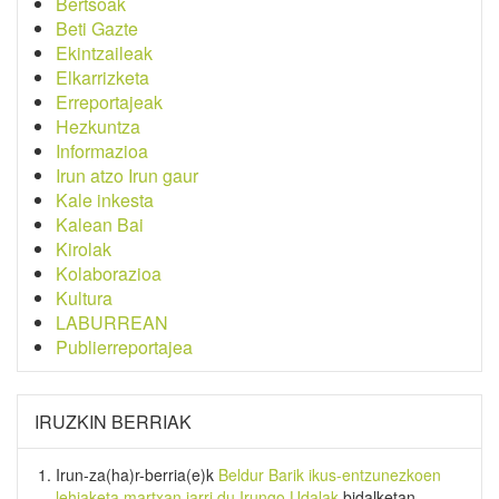
Bertsoak
Beti Gazte
Ekintzaileak
Elkarrizketa
Erreportajeak
Hezkuntza
Informazioa
Irun atzo Irun gaur
Kale inkesta
Kalean Bai
Kirolak
Kolaborazioa
Kultura
LABURREAN
Publierreportajea
IRUZKIN BERRIAK
Irun-za(ha)r-berria
(e)k
Beldur Barik ikus-entzunezkoen
lehiaketa martxan jarri du Irungo Udalak
bidalketan