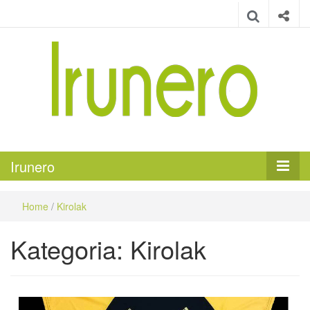
Irunero
Irungo euskarazko aldizkaria
Irunero
Home
/
Kirolak
Kategoria:
Kirolak