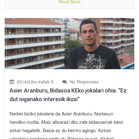
Read More
2014(e)ko irailak 8
No Responses
Asier Aranburu, Bidasoa KEko jokalari ohia: “Ez
dut niganako interesik ikusi”
Nerbio biziko jokalaria da Asier Aranburu. Nortasun
handiko mutila. Maiz altxarazi ditu zale bidasoarrak bere
ezker hegaletik. Baina ez du berriro egingo. Azken
urteotako kapitaina galdu du Bidasoa-Irunek. Klubak