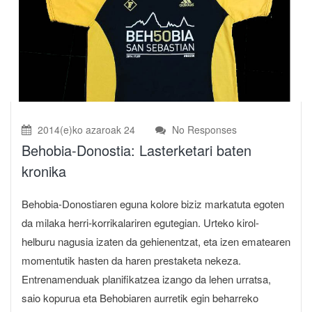
2014(e)ko azaroak 24
No Responses
Behobia-Donostia: Lasterketari baten
kronika
Behobia-Donostiaren eguna kolore biziz markatuta egoten
da milaka herri-korrikalariren egutegian. Urteko kirol-
helburu nagusia izaten da gehienentzat, eta izen ematearen
momentutik hasten da haren prestaketa nekeza.
Entrenamenduak planifikatzea izango da lehen urratsa,
saio kopurua eta Behobiaren aurretik egin beharreko