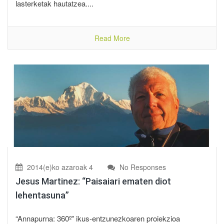
lasterketak hautatzea....
Read More
2014(e)ko azaroak 4
No Responses
Jesus Martinez: “Paisaiari ematen diot
lehentasuna”
“Annapurna: 360º” ikus-entzunezkoaren proiekzioa