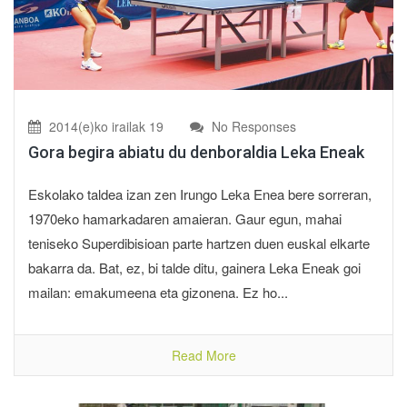
2014(e)ko irailak 19
No Responses
Gora begira abiatu du denboraldia Leka Eneak
Eskolako taldea izan zen Irungo Leka Enea bere sorreran,
1970eko hamarkadaren amaieran. Gaur egun, mahai
teniseko Superdibisioan parte hartzen duen euskal elkarte
bakarra da. Bat, ez, bi talde ditu, gainera Leka Eneak goi
mailan: emakumeena eta gizonena. Ez ho...
Read More