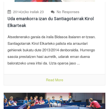
2014(e)ko irailak 23
No Responses
Uda emankorra izan du Santiagotarrak Kirol
Elkarteak
Atsedenerako garaia da iraila Bidasoa ibaiaren er-tzean.
Santiagotarrak Kirol Elkarteko palista eta arraunlari
gehienek bukatu dute 2013/2014 denboraldia. Hurrengo
sasoia prestatzen hasi aurretik, udarak eman duena
baloratzeko unea iritsi da. Uzta oparoa jaso ...
Read More