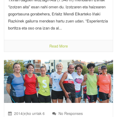
“izotzen aita” esan nahi omen du. Izotzaren eta haizearen
gogortasuna gorabehera, Erlaitz Mendi Elkarteko Iñaki
Razkinek gailurra mendean hartu zuen udan. “Esperientzia
bortitza eta oso ona izan da al...
Read More
2014(e)ko urriak 6
No Responses