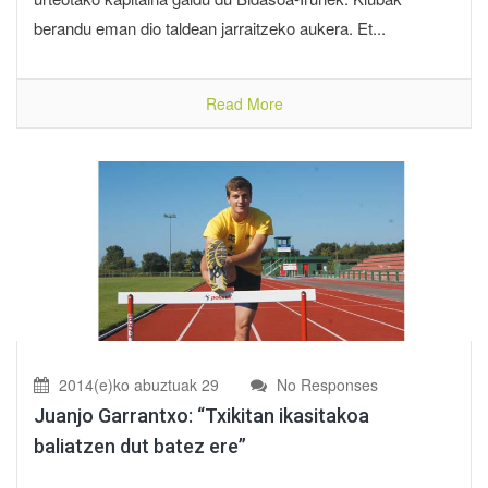
berandu eman dio taldean jarraitzeko aukera. Et...
Read More
2014(e)ko abuztuak 29
No Responses
Juanjo Garrantxo: “Txikitan ikasitakoa
baliatzen dut batez ere”