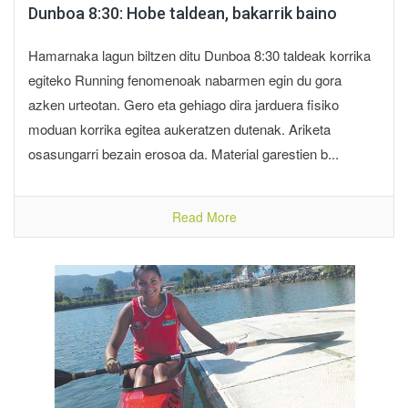
Dunboa 8:30: Hobe taldean, bakarrik baino
Hamarnaka lagun biltzen ditu Dunboa 8:30 taldeak korrika
egiteko Running fenomenoak nabarmen egin du gora
azken urteotan. Gero eta gehiago dira jarduera fisiko
moduan korrika egitea aukeratzen dutenak. Ariketa
osasungarri bezain erosoa da. Material garestien b...
Read More