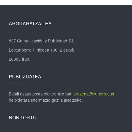
ARGITARATZAILEA
837 Comunicación y Publicidad S.L.
Letxunborro Hiribidea 100, 2 eskubi
20305 Irun.
PUBLIZITATEA
Bidali ezazu posta elektroniko bat
jarozena@irunero.eus
helbidetara informazio guztia jasotzeko.
NON LORTU