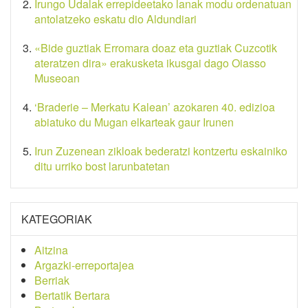
Irungo Udalak errepideetako lanak modu ordenatuan
antolatzeko eskatu dio Aldundiari
«Bide guztiak Erromara doaz eta guztiak Cuzcotik
ateratzen dira» erakusketa ikusgai dago Oiasso
Museoan
‘Braderie – Merkatu Kalean’ azokaren 40. edizioa
abiatuko du Mugan elkarteak gaur Irunen
Irun Zuzenean zikloak bederatzi kontzertu eskainiko
ditu urriko bost larunbatetan
KATEGORIAK
Aitzina
Argazki-erreportajea
Berriak
Bertatik Bertara