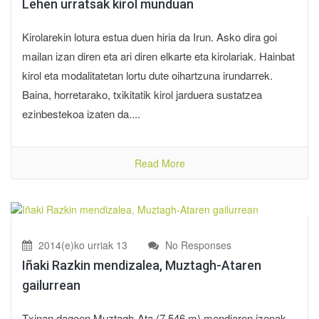
Lehen urratsak kirol munduan
Kirolarekin lotura estua duen hiria da Irun. Asko dira goi
mailan izan diren eta ari diren elkarte eta kirolariak. Hainbat
kirol eta modalitatetan lortu dute oihartzuna irundarrek.
Baina, horretarako, txikitatik kirol jarduera sustatzea
ezinbestekoa izaten da....
Read More
2014(e)ko urriak 13
No Responses
Iñaki Razkin mendizalea, Muztagh-Ataren
gailurrean
Txinan dagoen Muztagh-Ata (7.546 m) mendiaren izenak