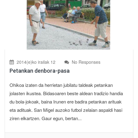
2014(e)ko irailak 12
No Responses
Petankan denbora-pasa
Ohikoa izaten da herrietan jubilatu taldeak petankan
jolasten ikustea. Bidasoaren beste aldean tradizio handia
du bola-jokoak, baina Irunen ere badira petankan arituak
eta adituak. San Migel auzoko futbol zelaian aspaldi hasi
ziren elkartzen. Gaur egun, bertan...