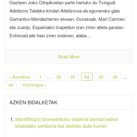
Gazteen Joko Olinpikoetan parte hartuko du Txingudi
Atletismo Taldeko kirolari Atletismoa da eguneroko gaia
Garrantxo-Mendeztarren etxean. Gurasoak, Mari Carmen
eta Juanjo, Espainiako txapeldun izan ziren atleta garaian.
Entrenatzaile hasi ziren ondoren, alaba...
Read More
« Aurrekoa
1
…
32
33
34
35
36
…
40
Hurrengoa »
AZKEN BIDALKETAK
Identifikazio biometrikoko sistema berriari esker
bilatutako pertsona bat atxilotu dute Irunen