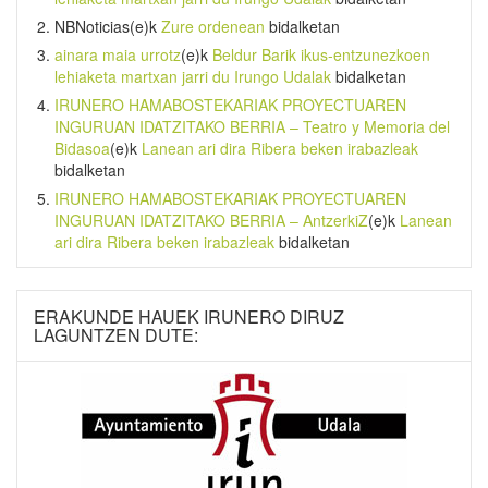
NBNoticias
(e)k
Zure ordenean
bidalketan
ainara maia urrotz
(e)k
Beldur Barik ikus-entzunezkoen
lehiaketa martxan jarri du Irungo Udalak
bidalketan
IRUNERO HAMABOSTEKARIAK PROYECTUAREN
INGURUAN IDATZITAKO BERRIA – Teatro y Memoria del
Bidasoa
(e)k
Lanean ari dira Ribera beken irabazleak
bidalketan
IRUNERO HAMABOSTEKARIAK PROYECTUAREN
INGURUAN IDATZITAKO BERRIA – AntzerkiZ
(e)k
Lanean
ari dira Ribera beken irabazleak
bidalketan
ERAKUNDE HAUEK IRUNERO DIRUZ
LAGUNTZEN DUTE: