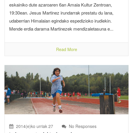
eskainiko dute azaroaren 6an Amaia Kultur Zentroan,
19:30ean. Jesus Martinez irundarrak prestatu du lana,
udaberrian Himalaian egindako espedizioko irudiekin.
Mende erdia darama Martinezek mendizaletasuna e...
Read More
2014(e)ko urriak 27
No Responses