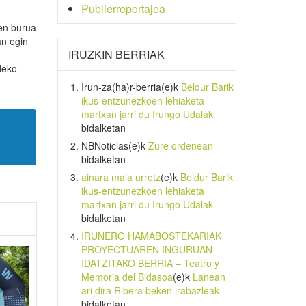
Publierreportajea
ren burua
an egin
IRUZKIN BERRIAK
deko
Irun-za(ha)r-berria
(e)k
Beldur Barik
ikus-entzunezkoen lehiaketa
martxan jarri du Irungo Udalak
bidalketan
NBNoticias
(e)k
Zure ordenean
bidalketan
ainara maia urrotz
(e)k
Beldur Barik
ikus-entzunezkoen lehiaketa
martxan jarri du Irungo Udalak
bidalketan
IRUNERO HAMABOSTEKARIAK
PROYECTUAREN INGURUAN
IDATZITAKO BERRIA – Teatro y
Memoria del Bidasoa
(e)k
Lanean
ari dira Ribera beken irabazleak
bidalketan