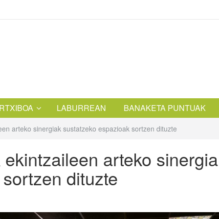
RTXIBOA
LABURREAN
BANAKETA PUNTUAK
een arteko sinergiak sustatzeko espazioak sortzen dituzte
ekintzaileen arteko sinergia
sortzen dituzte