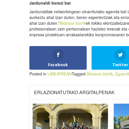
Jardunaldi berezi bat
Jardunaldiak networkingean oinarritutako agenda bat i
aurkeztu ahal izan duten, beren esperientziak eta err
ahal izan duten.”
Bidasoa bizirik
ek tokiko ekintzailetza
profesionalean zein pertsonalean hazteko tresnak eta 
enpresa proiektuen arrakastarekiko konpromisoaren be
Facebook
Twitter
Posted in
LABURREAN
Tagged
Bidasoa bizirik
,
Eguerdi
ERLAZIONATUTAKO ARGITALPENAK