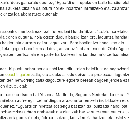
dakariordeak gaineratu duenez, “Eguerdi on Topaketen balio handieneta
u aukera bikaina da lotura horiek indartzen jarraitzeko eta, zalantzar
 ekintzailea aberastuko dutenak”.
 saioak dinamizatzeaz, bai Irunen, bai Hondarribian. “Edizio honetako 
da egiten duguna, nola egiten dugun baizik. Izan ere, laguntza handia i
 hazten eta aurrera egiten laguntzen. Bere konfiantza handitzen eta
egiteko gogoa handitzen ari dela, ausartuz “nabarmendu du Olaia Aguir
, garapen pertsonala eta parte-hartzaileen hazkundea, arlo pertsonalea
ikoak, bi puntu nabarmendu nahi izan ditu: “alde batetik, zure negozioar
zun
coachingaren
zatia, eta aldaketa- edo doikuntza-prozesuan laguntz
ortzen den networking zatia dago, zure egoera berean dagoen jendea ez
en dizute, etab. ”
duen beste pertsona bat Yolanda Martin da, Seguros Nederlandenekoa. 
ailetzan aurre egin behar diegun arazo arrunten zein indibidualen eus
 duenez, “Eguardi on niretzat sostengu bat izan da, bultzada handi bat,
o beharrezkoak diren erabakiak eta ekintzak hartzera eraman nauena”, 
itzean laguntza” dela, “birpentsatzen, kontzientzia hartzen eta ekintza