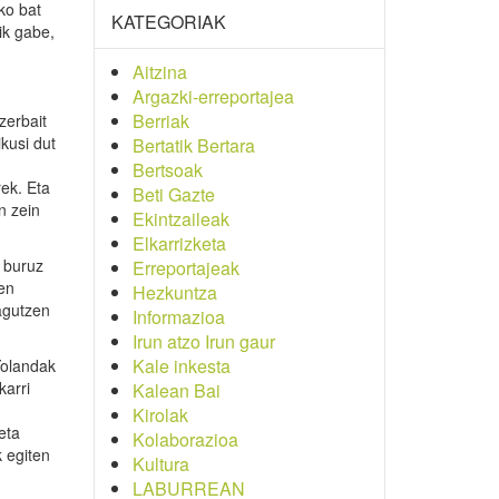
ko bat
KATEGORIAK
ik gabe,
Aitzina
Argazki-erreportajea
Berriak
zerbait
kusi dut
Bertatik Bertara
Bertsoak
rek. Eta
Beti Gazte
n zein
Ekintzaileak
Elkarrizketa
i buruz
Erreportajeak
en
Hezkuntza
agutzen
Informazioa
Irun atzo Irun gaur
Kale inkesta
Yolandak
karri
Kalean Bai
Kirolak
eta
Kolaborazioa
k egiten
Kultura
LABURREAN