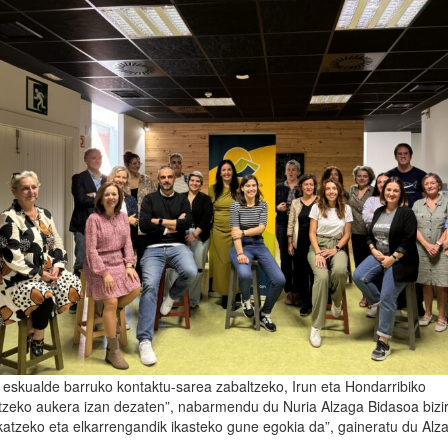
 eskualde barruko kontaktu-sarea zabaltzeko, Irun eta Hondarribiko
otzeko aukera izan dezaten”, nabarmendu du Nuria Alzaga Bidasoa bizi
katzeko eta elkarrengandik ikasteko gune egokia da”, gaineratu du Alz