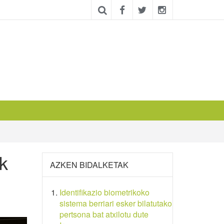
k
AZKEN BIDALKETAK
Identifikazio biometrikoko
sistema berriari esker bilatutako
pertsona bat atxilotu dute