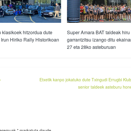
lu klasikoek hitzordua dute
Super Amara BAT taldeak hiru 
. Irun Hiriko Rally Historikoan
garrantzitsu izango ditu ekaina
27 eta 28ko asteburuan
o
Etxetik kanpo jokatuko dute Txingudi Errugbi Klu
senior taldeek asteburu hon
 eremuak
*
markatuta daude