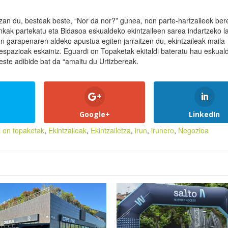
zan du, besteak beste, “Nor da nor?” gunea, non parte-hartzaileek be
onkak partekatu eta Bidasoa eskualdeko ekintzaileen sarea indartzeko l
ren garapenaren aldeko apustua egiten jarraitzen du, ekintzaileak maila
espazioak eskainiz. Eguardi on Topaketak ekitaldi bateratu hau eskual
ste adibide bat da “amaitu du Urtizbereak.
Google+
LinkedIn
 on topaketak
,
Ekintzaileak
,
Ekintzailetza
,
irun
,
irunero
,
Negozioa