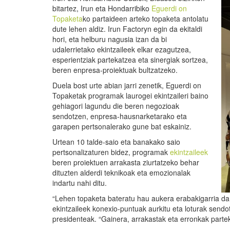
bitartez, Irun eta Hondarribiko
Eguerdi on
Topaketa
ko partaideen arteko topaketa antolatu
dute lehen aldiz. Irun Factoryn egin da ekitaldi
hori, eta helburu nagusia izan da bi
udalerrietako ekintzaileek elkar ezagutzea,
esperientziak partekatzea eta sinergiak sortzea,
beren enpresa-proiektuak bultzatzeko.
Duela bost urte abian jarri zenetik, Eguerdi on
Topaketak programak laurogei ekintzaileri baino
gehiagori lagundu die beren negozioak
sendotzen, enpresa-hausnarketarako eta
garapen pertsonalerako gune bat eskainiz.
Urtean 10 talde-saio eta banakako saio
pertsonalizaturen bidez, programak
ekintzaileek
beren proiektuen arrakasta ziurtatzeko behar
dituzten alderdi teknikoak eta emozionalak
indartu nahi ditu.
“Lehen topaketa bateratu hau aukera erabakigarria da
ekintzaileek konexio-puntuak aurkitu eta loturak send
presidenteak. “Gainera, arrakastak eta erronkak parte