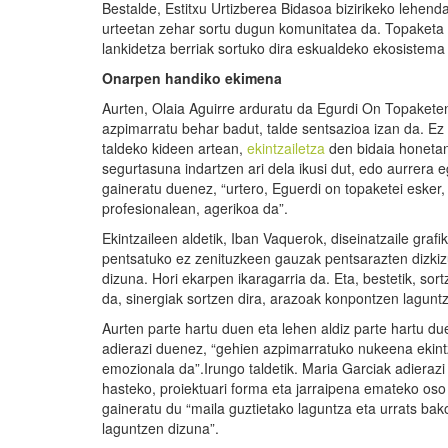
Bestalde, Estitxu Urtizberea Bidasoa bizirikeko lehen
urteetan zehar sortu dugun komunitatea da. Topaketa ha
lankidetza berriak sortuko dira eskualdeko ekosistema
Onarpen handiko ekimena
Aurten, Olaia Aguirre arduratu da Egurdi On Topaketen
azpimarratu behar badut, talde sentsazioa izan da. Ez 
taldeko kideen artean,
ekintzailetza
den bidaia honetan
segurtasuna indartzen ari dela ikusi dut, edo aurrera 
gaineratu duenez, “urtero, Eguerdi on topaketei esker
profesionalean, agerikoa da”.
Ekintzaileen aldetik, Iban Vaquerok, diseinatzaile graf
pentsatuko ez zenituzkeen gauzak pentsarazten dizki
dizuna. Hori ekarpen ikaragarria da. Eta, bestetik, s
da, sinergiak sortzen dira, arazoak konpontzen laguntz
Aurten parte hartu duen eta lehen aldiz parte hartu 
adierazi duenez, “gehien azpimarratuko nukeena ekintz
emozionala da”.Irungo taldetik. Maria Garciak adierazi
hasteko, proiektuari forma eta jarraipena emateko os
gaineratu du “maila guztietako laguntza eta urrats bako
laguntzen dizuna”.