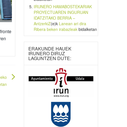
IRUNERO HAMABOSTEKARIAK
PROYECTUAREN INGURUAN
IDATZITAKO BERRIA –
AntzerkiZ
(e)k
Lanean ari dira
Ribera beken irabazleak
bidalketan
fronte
ren
ERAKUNDE HAUEK
IRUNERO DIRUZ
LAGUNTZEN DUTE:
beko
etan