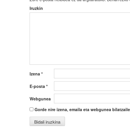
Iruzkin
Izena
*
E-posta
*
Webgunea
Gorde nire izena, emaila eta webgunea bilatza