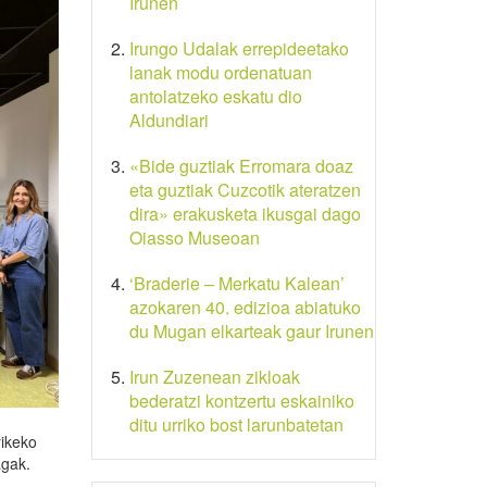
Irunen
Irungo Udalak errepideetako
lanak modu ordenatuan
antolatzeko eskatu dio
Aldundiari
«Bide guztiak Erromara doaz
eta guztiak Cuzcotik ateratzen
dira» erakusketa ikusgai dago
Oiasso Museoan
‘Braderie – Merkatu Kalean’
azokaren 40. edizioa abiatuko
du Mugan elkarteak gaur Irunen
Irun Zuzenean zikloak
bederatzi kontzertu eskainiko
ditu urriko bost larunbatetan
rikeko
agak.