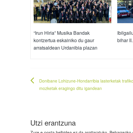
“Irun Hiria” Musika Bandak
Ibilgai
kontzertua eskainiko du gaur
bihar II
arratsaldean Urdanibia plazan
Bidalketetan
Donibane Lohizune-Hondarribia lasterketak trafik
zehar
mozketak eragingo ditu igandean
nabigatu
Utzi erantzuna
Zure e-posta helbidea ez da argitaratuko.
Beharrezko