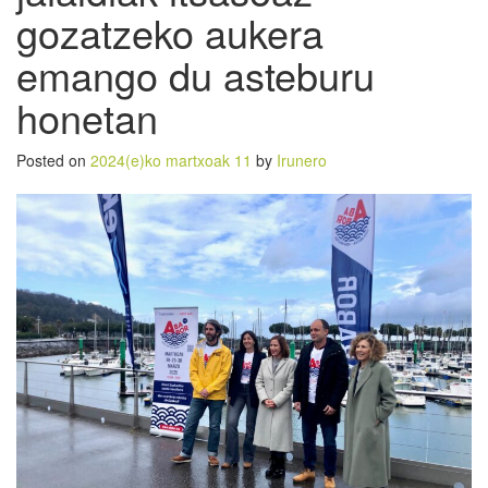
gozatzeko aukera
emango du asteburu
honetan
Posted on
2024(e)ko martxoak 11
by
Irunero