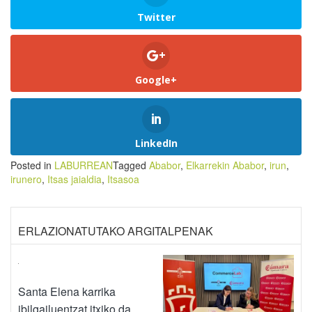
Twitter
Google+
LinkedIn
Posted in
LABURREAN
Tagged
Ababor
,
Elkarrekin Ababor
,
irun
,
irunero
,
Itsas jaialdia
,
Itsasoa
ERLAZIONATUTAKO ARGITALPENAK
Santa Elena karrika
ibilgailuentzat itxiko da