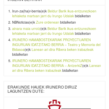
Irun-za(ha)r-berria
(e)k
Beldur Barik ikus-entzunezkoen
lehiaketa martxan jarri du Irungo Udalak
bidalketan
NBNoticias
(e)k
Zure ordenean
bidalketan
ainara maia urrotz
(e)k
Beldur Barik ikus-entzunezkoen
lehiaketa martxan jarri du Irungo Udalak
bidalketan
IRUNERO HAMABOSTEKARIAK PROYECTUAREN
INGURUAN IDATZITAKO BERRIA – Teatro y Memoria del
Bidasoa
(e)k
Lanean ari dira Ribera beken irabazleak
bidalketan
IRUNERO HAMABOSTEKARIAK PROYECTUAREN
INGURUAN IDATZITAKO BERRIA – AntzerkiZ
(e)k
Lanean
ari dira Ribera beken irabazleak
bidalketan
ERAKUNDE HAUEK IRUNERO DIRUZ
LAGUNTZEN DUTE: