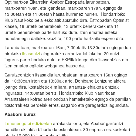
Optimartxoa Elkarrekin Ababor Estropada larunbatean,
martxoaren 16an, eta igandean, martxoaren 17an, egingo da
13:00etan eta 11:00etan hasita hurrenez hurren. Hondarribiko
Klub Nautikoko bela-eskolatik abiatuko dira. Estropadan Optimist
klasea, 16 urtetik beherakoek, 13 urtetik beherakoek eta 11
urtetik beherakoek parte hartuko dute. Izen ematea esteka
honetan egin daiteke. Guztira, 100 parte-hartzaile espero dira.
Larunbatean, martxoaren 16an, 7:30etatik 13:30etara egingo den
hirukoka
itsasontzi
ainguratuko arrantza-lehiaketan 20 ontzi
inguruk parte hartuko dute. etEKPtik irtengo dira itsasontziak eta
izen ematea egiteko webgunea hauxe da.
Gurutzeontzien itsasaldia larunbatean, martxoaren 16an egingo
da, 10:30ean irten eta 13:30ak arte. Donibane Lohizune aldera
joango dira, kostaldetik 4 miliara, arrantza-lehiaketa ontziak
inguratuz. 14:00etan berriz, Hondarribiko Klub Nautirkoan,
Arrantzaleen kofradiaren ondoan hamaiketako egingo da parrillan
txistorrak eta berdelak errez, sagardo eta garagardoz lagunduta.
Ababorri buruz
Lehenengo bi edizioetan
arrakasta lortu, eta Ababor garrantzi
handiko ekitaldia bihurtu da eskualdean: 80 enpresa erakusketari
eta ia 10.000 bisitari erakarri ditu.