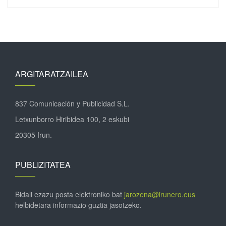
ARGITARATZAILEA
837 Comunicación y Publicidad S.L.
Letxunborro Hiribidea 100, 2 eskubi
20305 Irun.
PUBLIZITATEA
Bidali ezazu posta elektroniko bat
jarozena@irunero.eus
helbidetara informazio guztia jasotzeko.