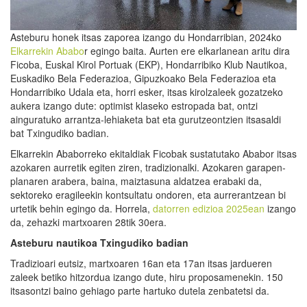
Asteburu honek itsas zaporea izango du Hondarribian, 2024ko
Elkarrekin Ababo
r egingo baita. Aurten ere elkarlanean aritu dira
Ficoba, Euskal Kirol Portuak (EKP), Hondarribiko Klub Nautikoa,
Euskadiko Bela Federazioa, Gipuzkoako Bela Federazioa eta
Hondarribiko Udala eta, horri esker, itsas kirolzaleek gozatzeko
aukera izango dute: optimist klaseko estropada bat, ontzi
ainguratuko arrantza-lehiaketa bat eta gurutzeontzien itsasaldi
bat Txingudiko badian.
Elkarrekin Ababorreko ekitaldiak Ficobak sustatutako Ababor itsas
azokaren aurretik egiten ziren, tradizionalki. Azokaren garapen-
planaren arabera, baina, maiztasuna aldatzea erabaki da,
sektoreko eragileekin kontsultatu ondoren, eta aurrerantzean bi
urtetik behin egingo da. Horrela,
datorren edizioa 2025ean
izango
da, zehazki martxoaren 28tik 30era.
A
steburu nautiko
a
Txingudiko badian
Tradizioari eutsiz, martxoaren 16an eta 17an itsas jardueren
zaleek betiko hitzordua izango dute, hiru proposamenekin. 150
itsasontzi baino gehiago parte hartuko dutela zenbatetsi da.