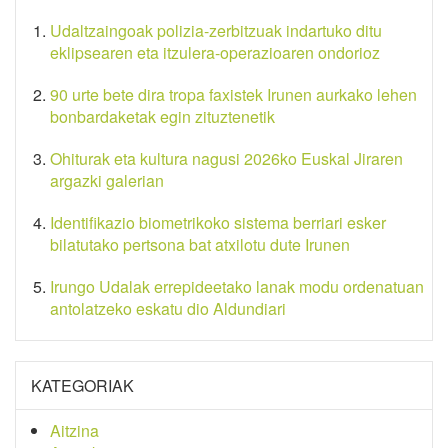
Udaltzaingoak polizia-zerbitzuak indartuko ditu
eklipsearen eta itzulera-operazioaren ondorioz
90 urte bete dira tropa faxistek Irunen aurkako lehen
bonbardaketak egin zituztenetik
Ohiturak eta kultura nagusi 2026ko Euskal Jiraren
argazki galerian
Identifikazio biometrikoko sistema berriari esker
bilatutako pertsona bat atxilotu dute Irunen
Irungo Udalak errepideetako lanak modu ordenatuan
antolatzeko eskatu dio Aldundiari
KATEGORIAK
Aitzina