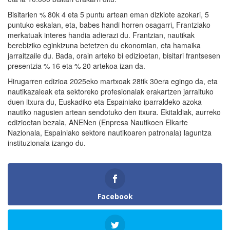
Bisitarien % 80k 4 eta 5 puntu artean eman dizkiote azokari, 5
puntuko eskalan, eta, babes handi horren osagarri, Frantziako
merkatuak interes handia adierazi du. Frantzian, nautikak
berebiziko eginkizuna betetzen du ekonomian, eta hamaika
jarraitzaile du. Bada, orain arteko bi edizioetan, bisitari frantsesen
presentzia % 16 eta % 20 artekoa izan da.
Hirugarren edizioa 2025eko martxoak 28tik 30era egingo da, eta
nautikazaleak eta sektoreko profesionalak erakartzen jarraituko
duen itxura du, Euskadiko eta Espainiako iparraldeko azoka
nautiko nagusien artean sendotuko den itxura. Ekitaldiak, aurreko
edizioetan bezala, ANENen (Enpresa Nautikoen Elkarte
Nazionala, Espainiako sektore nautikoaren patronala) laguntza
instituzionala izango du.
Facebook