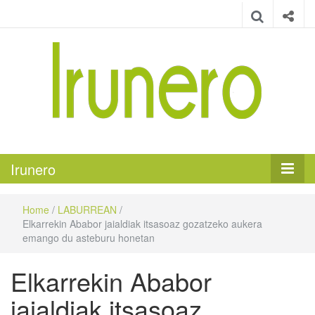
Irunero
Irungo euskarazko aldizkaria
Irunero
Home
/
LABURREAN
/
Elkarrekin Ababor jaialdiak itsasoaz gozatzeko aukera
emango du asteburu honetan
Elkarrekin Ababor
jaialdiak itsasoaz