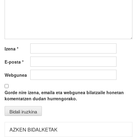
Izena
*
E-posta
*
Webgunea
Gorde nire izena, emaila eta webgunea bilatzaile honetan
komentatzen dudan hurrengorako.
AZKEN BIDALKETAK