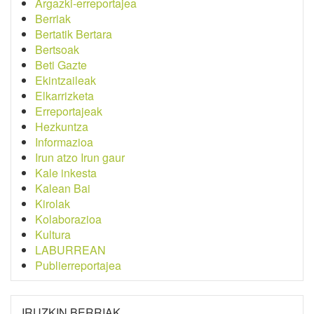
Argazki-erreportajea
Berriak
Bertatik Bertara
Bertsoak
Beti Gazte
Ekintzaileak
Elkarrizketa
Erreportajeak
Hezkuntza
Informazioa
Irun atzo Irun gaur
Kale inkesta
Kalean Bai
Kirolak
Kolaborazioa
Kultura
LABURREAN
Publierreportajea
IRUZKIN BERRIAK