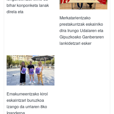
bihar konponketa lanak
direla eta
Merkatarientzako
prestakuntzak eskainiko
dira Irungo Udalaren eta
Gipuzkoako Ganberaren
lankidetzari esker
Emakumeentzako kirol
eskaintzari buruzkoa
izango da urriaren 8ko
Iganderoa