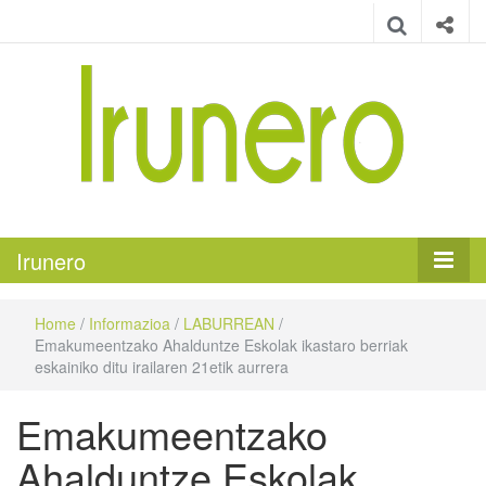
Irunero
Irungo euskarazko aldizkaria
Irunero
Home
/
Informazioa
/
LABURREAN
/
Emakumeentzako Ahalduntze Eskolak ikastaro berriak
eskainiko ditu irailaren 21etik aurrera
Emakumeentzako
Ahalduntze Eskolak