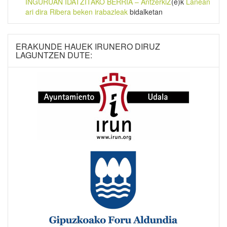
INGURUAN IDATZITAKO BERRIA – AntzerkiZ
(e)k
Lanean
ari dira Ribera beken irabazleak
bidalketan
ERAKUNDE HAUEK IRUNERO DIRUZ
LAGUNTZEN DUTE: