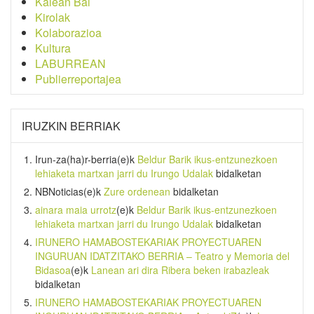
Kalean Bai
Kirolak
Kolaborazioa
Kultura
LABURREAN
Publierreportajea
IRUZKIN BERRIAK
Irun-za(ha)r-berria
(e)k
Beldur Barik ikus-entzunezkoen
lehiaketa martxan jarri du Irungo Udalak
bidalketan
NBNoticias
(e)k
Zure ordenean
bidalketan
ainara maia urrotz
(e)k
Beldur Barik ikus-entzunezkoen
lehiaketa martxan jarri du Irungo Udalak
bidalketan
IRUNERO HAMABOSTEKARIAK PROYECTUAREN
INGURUAN IDATZITAKO BERRIA – Teatro y Memoria del
Bidasoa
(e)k
Lanean ari dira Ribera beken irabazleak
bidalketan
IRUNERO HAMABOSTEKARIAK PROYECTUAREN