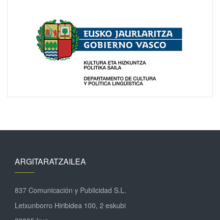
ARGITARATZAILEA
837 Comunicación y Publicidad S.L.
Letxunborro Hiribidea 100, 2 eskubi