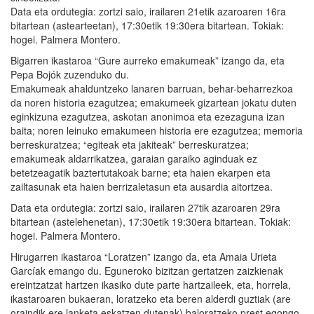
Data eta ordutegia: zortzi saio, irailaren 21etik azaroaren 16ra
bitartean (astearteetan), 17:30etik 19:30era bitartean. Tokiak:
hogei. Palmera Montero.
Bigarren ikastaroa “Gure aurreko emakumeak” izango da, eta
Pepa Bojók zuzenduko du.
Emakumeak ahalduntzeko lanaren barruan, behar-beharrezkoa
da noren historia ezagutzea; emakumeek gizartean jokatu duten
eginkizuna ezagutzea, askotan anonimoa eta ezezaguna izan
baita; noren leinuko emakumeen historia ere ezagutzea; memoria
berreskuratzea; “egiteak eta jakiteak” berreskuratzea;
emakumeak aldarrikatzea, garaian garaiko aginduak ez
betetzeagatik baztertutakoak barne; eta haien ekarpen eta
zailtasunak eta haien berrizaletasun eta ausardia aitortzea.
Data eta ordutegia: zortzi saio, irailaren 27tik azaroaren 29ra
bitartean (astelehenetan), 17:30etik 19:30era bitartean. Tokiak:
hogei. Palmera Montero.
Hirugarren ikastaroa “Loratzen” izango da, eta Amaia Urieta
Garcíak emango du. Eguneroko bizitzan gertatzen zaizkienak
ereintzatzat hartzen ikasiko dute parte hartzaileek, eta, horrela,
ikastaroaren bukaeran, loratzeko eta beren alderdi guztiak (are
oraindik ere lanketa eskatzen dutenak) baloratzeko prest egongo