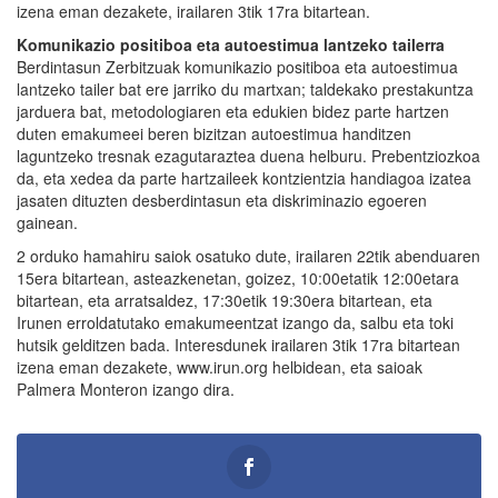
izena eman dezakete, irailaren 3tik 17ra bitartean.
Komunikazio positiboa eta autoestimua lantzeko tailerra
Berdintasun Zerbitzuak komunikazio positiboa eta autoestimua
lantzeko tailer bat ere jarriko du martxan; taldekako prestakuntza
jarduera bat, metodologiaren eta edukien bidez parte hartzen
duten emakumeei beren bizitzan autoestimua handitzen
laguntzeko tresnak ezagutaraztea duena helburu. Prebentziozkoa
da, eta xedea da parte hartzaileek kontzientzia handiagoa izatea
jasaten dituzten desberdintasun eta diskriminazio egoeren
gainean.
2 orduko hamahiru saiok osatuko dute, irailaren 22tik abenduaren
15era bitartean, asteazkenetan, goizez, 10:00etatik 12:00etara
bitartean, eta arratsaldez, 17:30etik 19:30era bitartean, eta
Irunen erroldatutako emakumeentzat izango da, salbu eta toki
hutsik gelditzen bada. Interesdunek irailaren 3tik 17ra bitartean
izena eman dezakete, www.irun.org helbidean, eta saioak
Palmera Monteron izango dira.