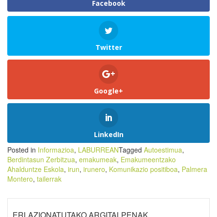
Facebook
Twitter
Google+
LinkedIn
Posted in
Informazioa
,
LABURREAN
Tagged
Autoestimua
,
Berdintasun Zerbitzua
,
emakumeak
,
Emakumeentzako
Ahalduntze Eskola
,
irun
,
irunero
,
Komunikazio positiboa
,
Palmera
Montero
,
tailerrak
ERLAZIONATUTAKO ARGITALPENAK