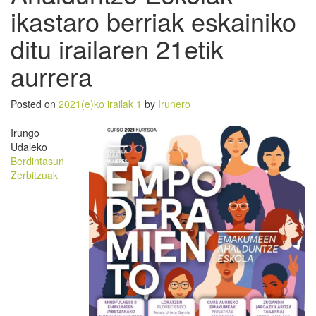
ikastaro berriak eskainiko
ditu irailaren 21etik
aurrera
Posted on
2021(e)ko irailak 1
by
Irunero
Irungo
Udaleko
Berdintasun
Zerbitzuak