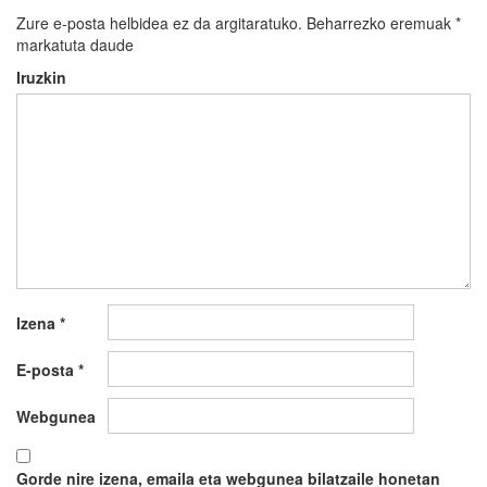
Zure e-posta helbidea ez da argitaratuko.
Beharrezko eremuak
*
markatuta daude
Iruzkin
Izena
*
E-posta
*
Webgunea
Gorde nire izena, emaila eta webgunea bilatzaile honetan