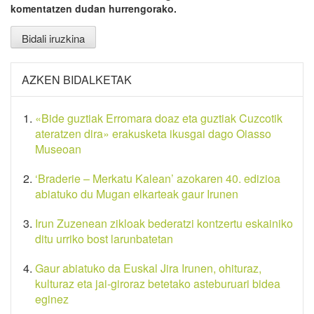
komentatzen dudan hurrengorako.
AZKEN BIDALKETAK
«Bide guztiak Erromara doaz eta guztiak Cuzcotik
ateratzen dira» erakusketa ikusgai dago Oiasso
Museoan
‘Braderie – Merkatu Kalean’ azokaren 40. edizioa
abiatuko du Mugan elkarteak gaur Irunen
Irun Zuzenean zikloak bederatzi kontzertu eskainiko
ditu urriko bost larunbatetan
Gaur abiatuko da Euskal Jira Irunen, ohituraz,
kulturaz eta jai-giroraz betetako asteburuari bidea
eginez