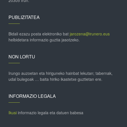
20305 Irun.
PUBLIZITATEA
Bidali ezazu posta elektroniko bat
jarozena@irunero.eus
helbidetara informazio guztia jasotzeko.
NON LORTU
Irungo auzoetan eta hiriguneko hainbat lekutan; tabernak,
udal bulegoak … baita hiriko ikastetxe guztietan ere.
INFORMAZIO LEGALA
Ikusi
informazio legala eta datuen babesa