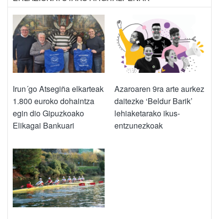
Irun´go Atsegiña elkarteak
Azaroaren 9ra arte aurkez
1.800 euroko dohaintza
daitezke ‘Beldur Barik’
egin dio Gipuzkoako
lehiaketarako ikus-
Elikagai Bankuari
entzunezkoak