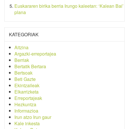
Euskararen birika berria Irungo kaleetan: ‘Kalean Bai’
plana
KATEGORIAK
Aitzina
Argazki-erreportajea
Berriak
Bertatik Bertara
Bertsoak
Beti Gazte
Ekintzaileak
Elkarrizketa
Erreportajeak
Hezkuntza
Informazioa
Irun atzo Irun gaur
Kale inkesta