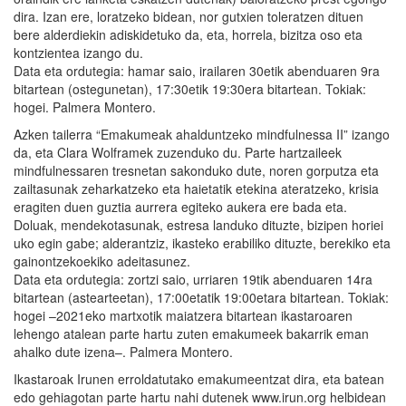
dira. Izan ere, loratzeko bidean, nor gutxien toleratzen dituen
bere alderdiekin adiskidetuko da, eta, horrela, bizitza oso eta
kontzientea izango du.
Data eta ordutegia: hamar saio, irailaren 30etik abenduaren 9ra
bitartean (ostegunetan), 17:30etik 19:30era bitartean. Tokiak:
hogei. Palmera Montero.
Azken tailerra “Emakumeak ahalduntzeko mindfulnessa II” izango
da, eta Clara Wolframek zuzenduko du. Parte hartzaileek
mindfulnessaren tresnetan sakonduko dute, noren gorputza eta
zailtasunak zeharkatzeko eta haietatik etekina ateratzeko, krisia
eragiten duen guztia aurrera egiteko aukera ere bada eta.
Doluak, mendekotasunak, estresa landuko dituzte, bizipen horiei
uko egin gabe; alderantziz, ikasteko erabiliko dituzte, berekiko eta
gainontzekoekiko adeitasunez.
Data eta ordutegia: zortzi saio, urriaren 19tik abenduaren 14ra
bitartean (astearteetan), 17:00etatik 19:00etara bitartean. Tokiak:
hogei –2021eko martxotik maiatzera bitartean ikastaroaren
lehengo atalean parte hartu zuten emakumeek bakarrik eman
ahalko dute izena–. Palmera Montero.
Ikastaroak Irunen erroldatutako emakumeentzat dira, eta batean
edo gehiagotan parte hartu nahi dutenek www.irun.org helbidean