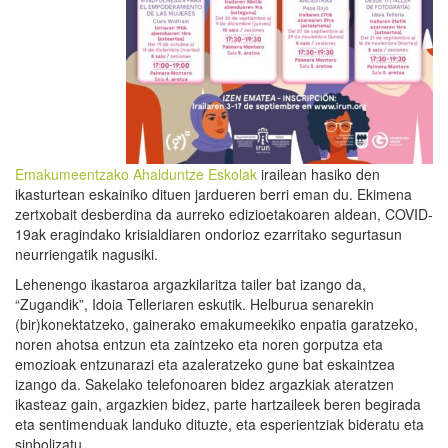
Emakumeentzako Ahalduntze Eskolak
irailean hasiko den
ikasturtean eskainiko dituen jardueren berri eman du. Ekimena
zertxobait desberdina da aurreko edizioetakoaren aldean, COVID-
19ak eragindako krisialdiaren ondorioz ezarritako segurtasun
neurriengatik nagusiki.
Lehenengo ikastaroa argazkilaritza tailer bat izango da,
“Zugandik”, Idoia Telleriaren eskutik. Helburua senarekin
(bir)konektatzeko, gainerako emakumeekiko enpatia garatzeko,
noren ahotsa entzun eta zaintzeko eta noren gorputza eta
emozioak entzunarazi eta azaleratzeko gune bat eskaintzea
izango da. Sakelako telefonoaren bidez argazkiak ateratzen
ikasteaz gain, argazkien bidez, parte hartzaileek beren begirada
eta sentimenduak landuko dituzte, eta esperientziak bideratu eta
sinbolizatu.