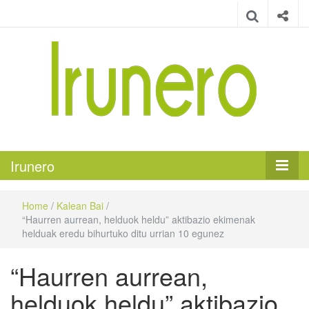
Irunero
Irungo euskarazko aldizkaria
Irunero
Home
/
Kalean Bai
/
“Haurren aurrean, helduok heldu” aktibazio ekimenak
helduak eredu bihurtuko ditu urrian 10 egunez
“Haurren aurrean,
helduok heldu” aktibazio