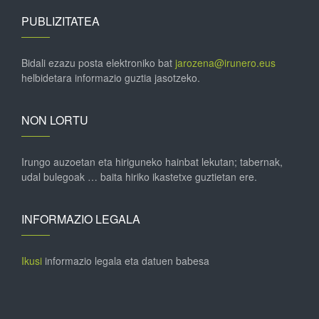
PUBLIZITATEA
Bidali ezazu posta elektroniko bat
jarozena@irunero.eus
helbidetara informazio guztia jasotzeko.
NON LORTU
Irungo auzoetan eta hiriguneko hainbat lekutan; tabernak,
udal bulegoak … baita hiriko ikastetxe guztietan ere.
INFORMAZIO LEGALA
Ikusi
informazio legala eta datuen babesa