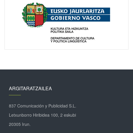
ARGITARATZAILEA
837 Comunicación y Publicidad S.L.
Letxunborro Hiribidea 100, 2 eskubi
20305 Irun.