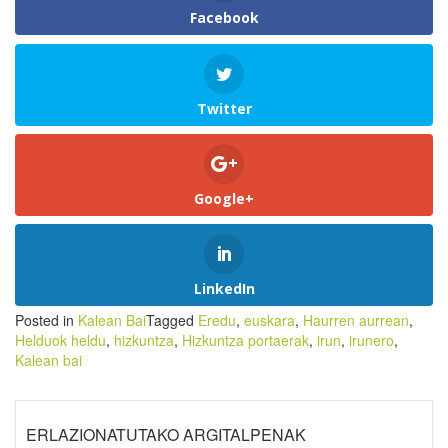
Facebook
Twitter
Google+
LinkedIn
Posted in
Kalean Bai
Tagged
Eredu
,
euskara
,
Haurren aurrean
,
Helduok heldu
,
hizkuntza
,
Hizkuntza portaerak
,
irun
,
irunero
,
Kalean bai
ERLAZIONATUTAKO ARGITALPENAK