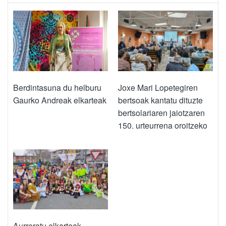
Berdintasuna du helburu
Joxe Mari Lopetegiren
Gaurko Andreak elkarteak
bertsoak kantatu dituzte
bertsolariaren jaiotzaren
150. urteurrena oroitzeko
Aurreratu elkarteak