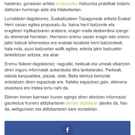
hasieran, gurasoen arteko
euskarazko
hizkuntza praktikak indartu
daitezen hurrengo aste eta hilabeteetan.
Lurraldeari dagokionez, Euskaltzaleen Topaguneak ariketa Euskal
Herri osoan egitea proposatu du, baina herri batzorde eta
eragileen inplikazioaren arabera, eragin maila desberdina izango
du ekimenak herrietan. Herriaren eremu osoan eragin edo eremu
jakin batzuk lehenestea ere erabaki lezakete herri batzordeek:
hala nola, auzo batzuetan soilik egitea, eskola jakin batzuekin
lankidetzan aritzea, eta abar.
Eremu fisikoei dagokienez, nagusiki, helduak eta umeak elkartzen
diren inguru informalak aukeratuko dira lanketarako. Parkeak,
eskola kanpoaldea, plazak, etab. Baita ekintza bereziak
antolatzen diren espazioak ere. Kaleko espazioez gain, ekimena
etxeetara ere iristea lortu nahi da.
Ekimen honen barnean Irunen egingo diren ekintzen informazio
gaurkotua Irunero aldizkariaren
bertsio digitalean
jasoko da, hau
da, webgunean eta aldizkariaren sare sozialetan.