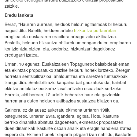
zaizkie.
Eredu lanketa
Beraz, “Haurren aurrean, helduok heldu” egitasmoak bi helburu
nagusi ditu. Batetik, helduen arteko
hizkuntza portaeretan
eragitea eta euskararen erabilera areagotzeko aktibatzea.
Bestetik, helduen hizkuntza ohiturek umeengan duten eraginaren
kontzientzia piztea, eta, ondorioz, hizkuntzari dagokionez
eredugarri izatea.
Urrian, 10 egunez, Euskaltzaleen Topagunetik baliabideak eman
eta ekintzak proposatuko zaizkie helburu horiek lortzeko. Zeregin
horretan sentsibilizazioa, ahalduntzea eta saretzea funtsezkoak
izango dira. Sentsibilizazio kanpaina bat gauzatuko da, hainbat
ekintza antolatuz euskaraz lasai aritzeko espazioak sortzeko.
Horrela, aldi berean, 12 urtetik beherako haur eta gazteekin
harremana duten helduen aktibazioa sustatzea bilatzen da.
Gainera, ez da ausaz aukeratu ekimena urriaren 19tik,
ostegunetik, urriaren 29ra, igandera, egitea. Hots, ikasturte
berriko dinamika abiatuta dagoenean, ekimenak proposatzen
duen dinamikak ikasturte osoan ahalik eta eragin handiena izatea
espero da. Ekimen honek txinparta pizgarri izan nahi du, ikasturte