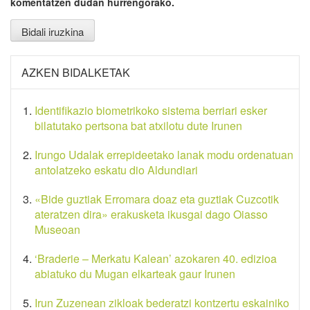
komentatzen dudan hurrengorako.
AZKEN BIDALKETAK
Identifikazio biometrikoko sistema berriari esker
bilatutako pertsona bat atxilotu dute Irunen
Irungo Udalak errepideetako lanak modu ordenatuan
antolatzeko eskatu dio Aldundiari
«Bide guztiak Erromara doaz eta guztiak Cuzcotik
ateratzen dira» erakusketa ikusgai dago Oiasso
Museoan
‘Braderie – Merkatu Kalean’ azokaren 40. edizioa
abiatuko du Mugan elkarteak gaur Irunen
Irun Zuzenean zikloak bederatzi kontzertu eskainiko