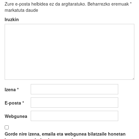
Zure e-posta helbidea ez da argitaratuko.
Beharrezko eremuak
*
markatuta daude
Iruzkin
Izena
*
E-posta
*
Webgunea
Gorde nire izena, emaila eta webgunea bilatzaile honetan