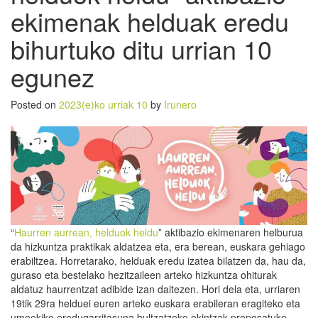
ekimenak helduak eredu
bihurtuko ditu urrian 10
egunez
Posted on
2023(e)ko urriak 10
by
Irunero
“
Haurren aurrean, helduok heldu
” aktibazio ekimenaren helburua
da hizkuntza praktikak aldatzea eta, era berean, euskara gehiago
erabiltzea. Horretarako, helduak eredu izatea bilatzen da, hau da,
guraso eta bestelako hezitzaileen arteko hizkuntza ohiturak
aldatuz haurrentzat adibide izan daitezen. Hori dela eta, urriaren
19tik 29ra helduei euren arteko euskara erabileran eragiteko eta
umeekiko eredugarritasuna bultzatzeko ekintzak proposatuko