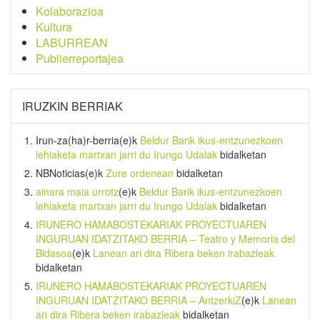
Kolaborazioa
Kultura
LABURREAN
Publierreportajea
IRUZKIN BERRIAK
Irun-za(ha)r-berria
(e)k
Beldur Barik ikus-entzunezkoen
lehiaketa martxan jarri du Irungo Udalak
bidalketan
NBNoticias
(e)k
Zure ordenean
bidalketan
ainara maia urrotz
(e)k
Beldur Barik ikus-entzunezkoen
lehiaketa martxan jarri du Irungo Udalak
bidalketan
IRUNERO HAMABOSTEKARIAK PROYECTUAREN
INGURUAN IDATZITAKO BERRIA – Teatro y Memoria del
Bidasoa
(e)k
Lanean ari dira Ribera beken irabazleak
bidalketan
IRUNERO HAMABOSTEKARIAK PROYECTUAREN
INGURUAN IDATZITAKO BERRIA – AntzerkiZ
(e)k
Lanean
ari dira Ribera beken irabazleak
bidalketan