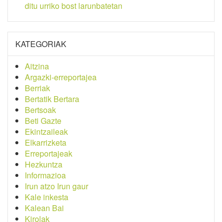
ditu urriko bost larunbatetan
KATEGORIAK
Aitzina
Argazki-erreportajea
Berriak
Bertatik Bertara
Bertsoak
Beti Gazte
Ekintzaileak
Elkarrizketa
Erreportajeak
Hezkuntza
Informazioa
Irun atzo Irun gaur
Kale inkesta
Kalean Bai
Kirolak