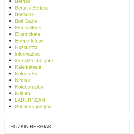
Berriak
Bertatik Bertara
Bertsoak
Beti Gazte
Ekintzaileak
Elkarrizketa
Erreportajeak
Hezkuntza
Informazioa
Irun atzo Irun gaur
Kale inkesta
Kalean Bai
Kirolak
Kolaborazioa
Kultura
LABURREAN
Publierreportajea
IRUZKIN BERRIAK