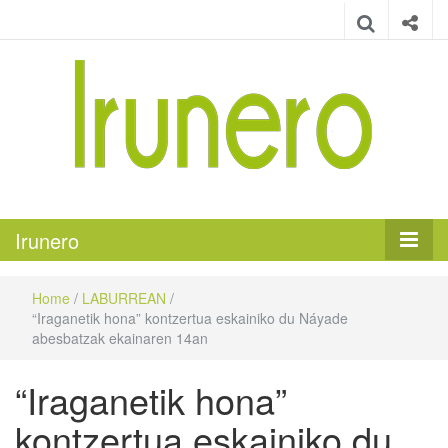
Irunero
Irungo euskarazko aldizkaria
Irunero
Home
/
LABURREAN
/
“Iraganetik hona” kontzertua eskainiko du Náyade
abesbatzak ekainaren 14an
“Iraganetik hona”
kontzertua eskainiko du