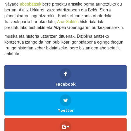
Náyade
abesbatzak
bere proiektu artistiko berria aurkeztuko du
bertan, Alaitz Urkiaren zuzendaritzapean eta Belén Sierra
pianojolearen laguntzarekin. Kontzertuan kontserbatorioko
ikasleek parte hartuko dute,
Ana Galdós
historialariak
prestatutako testuekin eta Aizpea Goenagaren aurkezpenarekin.
musika eta historia uztartzen dituenak. Diziplina anitzeko
kontzertua izango da non publikoari gonbidapena egingo diogun
Irungo historian zehar bidaiatzeko, bere biztanleen ahotsetatik
abiatuta.
Facebook
Twitter