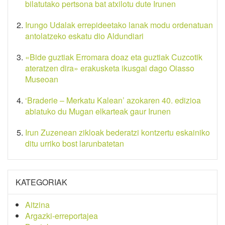
bilatutako pertsona bat atxilotu dute Irunen
Irungo Udalak errepideetako lanak modu ordenatuan
antolatzeko eskatu dio Aldundiari
«Bide guztiak Erromara doaz eta guztiak Cuzcotik
ateratzen dira» erakusketa ikusgai dago Oiasso
Museoan
‘Braderie – Merkatu Kalean’ azokaren 40. edizioa
abiatuko du Mugan elkarteak gaur Irunen
Irun Zuzenean zikloak bederatzi kontzertu eskainiko
ditu urriko bost larunbatetan
KATEGORIAK
Aitzina
Argazki-erreportajea