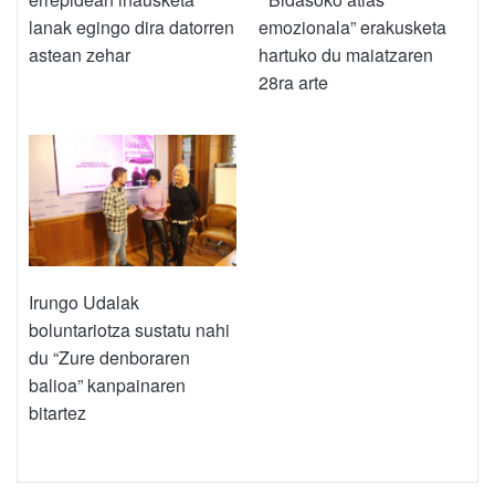
lanak egingo dira datorren
emozionala” erakusketa
astean zehar
hartuko du maiatzaren
28ra arte
Irungo Udalak
boluntariotza sustatu nahi
du “Zure denboraren
balioa” kanpainaren
bitartez