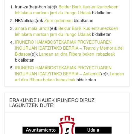
Irun-za(ha)r-berria
(e)k
Beldur Barik ikus-entzunezkoen
lehiaketa martxan jarri du Irungo Udalak
bidalketan
NBNoticias
(e)k
Zure ordenean
bidalketan
ainara maia urrotz
(e)k
Beldur Barik ikus-entzunezkoen
lehiaketa martxan jarri du Irungo Udalak
bidalketan
IRUNERO HAMABOSTEKARIAK PROYECTUAREN
INGURUAN IDATZITAKO BERRIA – Teatro y Memoria del
Bidasoa
(e)k
Lanean ari dira Ribera beken irabazleak
bidalketan
IRUNERO HAMABOSTEKARIAK PROYECTUAREN
INGURUAN IDATZITAKO BERRIA – AntzerkiZ
(e)k
Lanean
ari dira Ribera beken irabazleak
bidalketan
ERAKUNDE HAUEK IRUNERO DIRUZ
LAGUNTZEN DUTE: