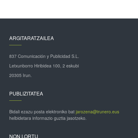
ARGITARATZAILEA
837 Comunicación y Publicidad S.L.
Letxunborro Hiribidea 100, 2 eskubi
20305 Irun.
PUBLIZITATEA
Bidali ezazu posta elektroniko bat
jarozena@irunero.eus
helbidetara informazio guztia jasotzeko.
NON LORTU