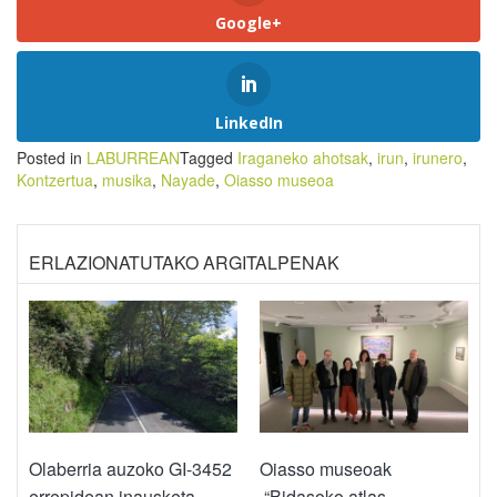
Google+
LinkedIn
Posted in
LABURREAN
Tagged
Iraganeko ahotsak
,
irun
,
irunero
,
Kontzertua
,
musika
,
Nayade
,
Oiasso museoa
ERLAZIONATUTAKO ARGITALPENAK
Olaberria auzoko GI-3452
Oiasso museoak
errepidean inausketa
“Bidasoko atlas