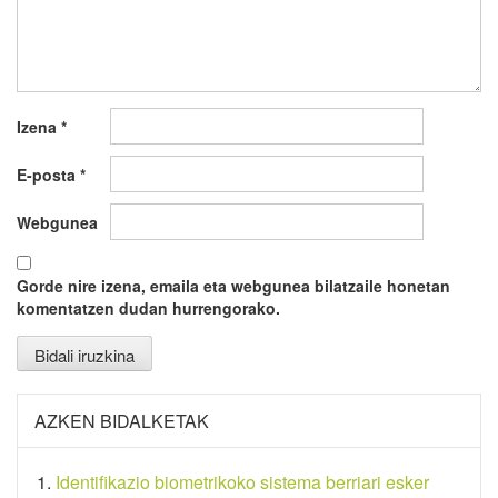
Izena
*
E-posta
*
Webgunea
Gorde nire izena, emaila eta webgunea bilatzaile honetan
komentatzen dudan hurrengorako.
AZKEN BIDALKETAK
Identifikazio biometrikoko sistema berriari esker