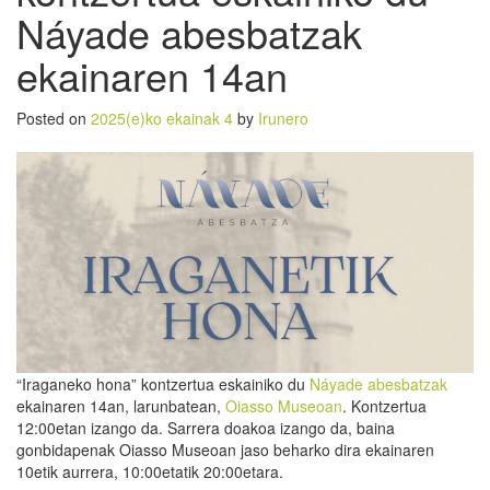
Náyade abesbatzak
ekainaren 14an
Posted on
2025(e)ko ekainak 4
by
Irunero
“Iraganeko hona” kontzertua eskainiko du
Náyade abesbatzak
ekainaren 14an, larunbatean,
Oiasso Museoan
. Kontzertua
12:00etan izango da. Sarrera doakoa izango da, baina
gonbidapenak Oiasso Museoan jaso beharko dira ekainaren
10etik aurrera, 10:00etatik 20:00etara.