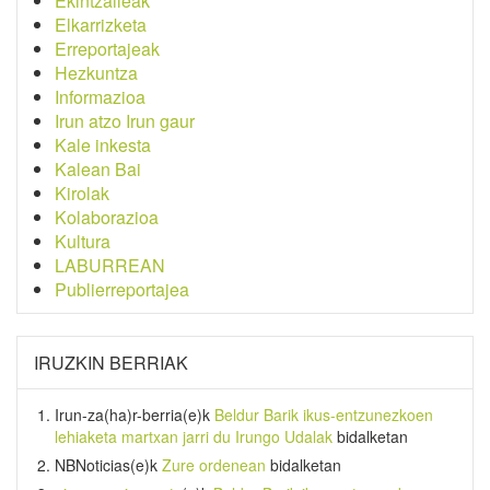
Ekintzaileak
Elkarrizketa
Erreportajeak
Hezkuntza
Informazioa
Irun atzo Irun gaur
Kale inkesta
Kalean Bai
Kirolak
Kolaborazioa
Kultura
LABURREAN
Publierreportajea
IRUZKIN BERRIAK
Irun-za(ha)r-berria
(e)k
Beldur Barik ikus-entzunezkoen
lehiaketa martxan jarri du Irungo Udalak
bidalketan
NBNoticias
(e)k
Zure ordenean
bidalketan