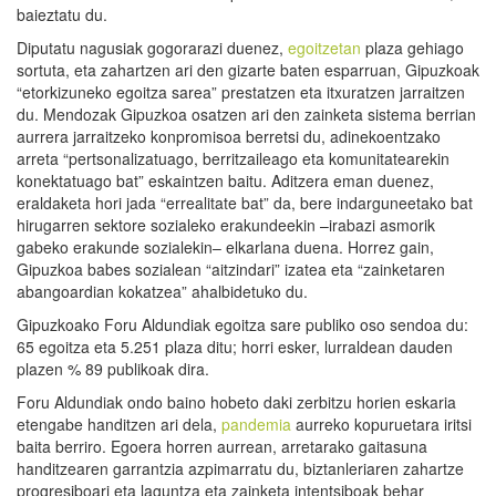
baieztatu du.
Diputatu nagusiak gogorarazi duenez,
egoitzetan
plaza gehiago
sortuta, eta zahartzen ari den gizarte baten esparruan, Gipuzkoak
“etorkizuneko egoitza sarea” prestatzen eta itxuratzen jarraitzen
du. Mendozak Gipuzkoa osatzen ari den zainketa sistema berrian
aurrera jarraitzeko konpromisoa berretsi du, adinekoentzako
arreta “pertsonalizatuago, berritzaileago eta komunitatearekin
konektatuago bat” eskaintzen baitu. Aditzera eman duenez,
eraldaketa hori jada “errealitate bat” da, bere indarguneetako bat
hirugarren sektore sozialeko erakundeekin –irabazi asmorik
gabeko erakunde sozialekin– elkarlana duena. Horrez gain,
Gipuzkoa babes sozialean “aitzindari” izatea eta “zainketaren
abangoardian kokatzea” ahalbidetuko du.
Gipuzkoako Foru Aldundiak egoitza sare publiko oso sendoa du:
65 egoitza eta 5.251 plaza ditu; horri esker, lurraldean dauden
plazen % 89 publikoak dira.
Foru Aldundiak ondo baino hobeto daki zerbitzu horien eskaria
etengabe handitzen ari dela,
pandemia
aurreko kopuruetara iritsi
baita berriro. Egoera horren aurrean, arretarako gaitasuna
handitzearen garrantzia azpimarratu du, biztanleriaren zahartze
progresiboari eta laguntza eta zainketa intentsiboak behar