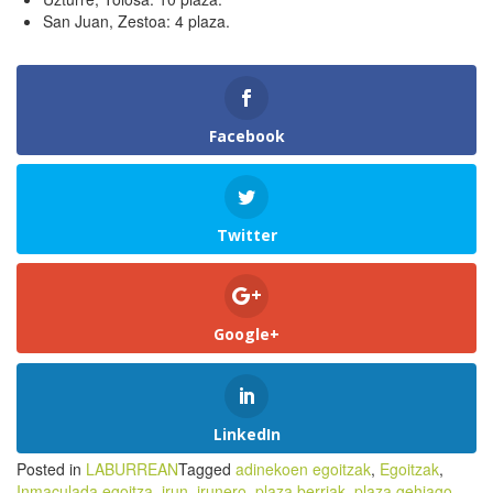
San Juan, Zestoa: 4 plaza.
Facebook
Twitter
Google+
LinkedIn
Posted in
LABURREAN
Tagged
adinekoen egoitzak
,
Egoitzak
,
Inmaculada egoitza
,
irun
,
irunero
,
plaza berriak
,
plaza gehiago
,