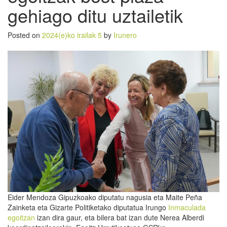
gehiago ditu uztailetik
Posted on
2024(e)ko irailak 5
by
Irunero
Eider Mendoza Gipuzkoako diputatu nagusia eta Maite Peña
Zainketa eta Gizarte Politiketako diputatua Irungo
Inmaculada
egoitzan
izan dira gaur, eta bilera bat izan dute Nerea Alberdi