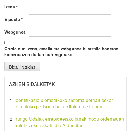
Izena
*
E-posta
*
Webgunea
Gorde nire izena, emaila eta webgunea bilatzaile honetan
komentatzen dudan hurrengorako.
AZKEN BIDALKETAK
Identifikazio biometrikoko sistema berriari esker
bilatutako pertsona bat atxilotu dute Irunen
Irungo Udalak errepideetako lanak modu ordenatuan
antolatzeko eskatu dio Aldundiari