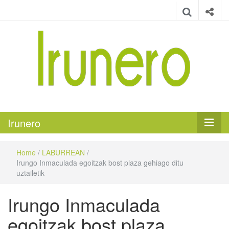
Irunero
Irungo euskarazko aldizkaria
Irunero
Home
/
LABURREAN
/
Irungo Inmaculada egoitzak bost plaza gehiago ditu
uztailetik
Irungo Inmaculada
egoitzak bost plaza