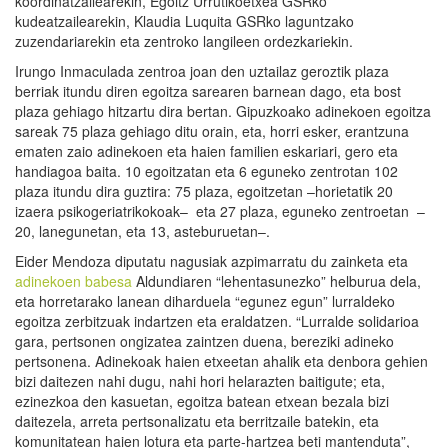
koordinatzailearekin, Egoitz Urrutikoetxea GSRko
kudeatzailearekin, Klaudia Luquita GSRko laguntzako
zuzendariarekin eta zentroko langileen ordezkariekin.
Irungo Inmaculada zentroa joan den uztailaz geroztik plaza
berriak itundu diren egoitza sarearen barnean dago, eta bost
plaza gehiago hitzartu dira bertan. Gipuzkoako adinekoen egoitza
sareak 75 plaza gehiago ditu orain, eta, horri esker, erantzuna
ematen zaio adinekoen eta haien familien eskariari, gero eta
handiagoa baita. 10 egoitzatan eta 6 eguneko zentrotan 102
plaza itundu dira guztira: 75 plaza, egoitzetan –horietatik 20
izaera psikogeriatrikokoak– eta 27 plaza, eguneko zentroetan –
20, lanegunetan, eta 13, asteburuetan–.
Eider Mendoza diputatu nagusiak azpimarratu du zainketa eta
adinekoen babesa
Aldundiaren “lehentasunezko” helburua dela,
eta horretarako lanean diharduela “egunez egun” lurraldeko
egoitza zerbitzuak indartzen eta eraldatzen. “Lurralde solidarioa
gara, pertsonen ongizatea zaintzen duena, bereziki adineko
pertsonena. Adinekoak haien etxeetan ahalik eta denbora gehien
bizi daitezen nahi dugu, nahi hori helarazten baitigute; eta,
ezinezkoa den kasuetan, egoitza batean etxean bezala bizi
daitezela, arreta pertsonalizatu eta berritzaile batekin, eta
komunitatean haien lotura eta parte-hartzea beti mantenduta”,