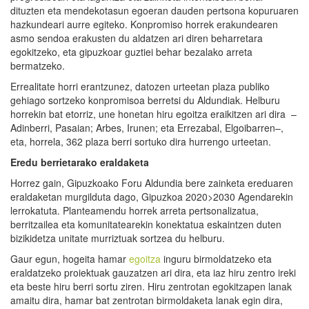
dituzten eta mendekotasun egoeran dauden pertsona kopuruaren
hazkundeari aurre egiteko. Konpromiso horrek erakundearen
asmo sendoa erakusten du aldatzen ari diren beharretara
egokitzeko, eta gipuzkoar guztiei behar bezalako arreta
bermatzeko.
Errealitate horri erantzunez, datozen urteetan plaza publiko
gehiago sortzeko konpromisoa berretsi du Aldundiak. Helburu
horrekin bat etorriz, une honetan hiru egoitza eraikitzen ari dira –
Adinberri, Pasaian; Arbes, Irunen; eta Errezabal, Elgoibarren–,
eta, horrela, 362 plaza berri sortuko dira hurrengo urteetan.
Eredu berrietarako eraldaketa
Horrez gain, Gipuzkoako Foru Aldundia bere zainketa ereduaren
eraldaketan murgilduta dago, Gipuzkoa 2020>2030 Agendarekin
lerrokatuta. Planteamendu horrek arreta pertsonalizatua,
berritzailea eta komunitatearekin konektatua eskaintzen duten
bizikidetza unitate murriztuak sortzea du helburu.
Gaur egun, hogeita hamar
egoitza
inguru birmoldatzeko eta
eraldatzeko proiektuak gauzatzen ari dira, eta iaz hiru zentro ireki
eta beste hiru berri sortu ziren. Hiru zentrotan egokitzapen lanak
amaitu dira, hamar bat zentrotan birmoldaketa lanak egin dira,