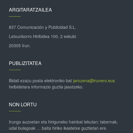
ARGITARATZAILEA
837 Comunicación y Publicidad S.L.
Letxunborro Hiribidea 100, 2 eskubi
20305 Irun.
PUBLIZITATEA
Bidali ezazu posta elektroniko bat
jarozena@irunero.eus
helbidetara informazio guztia jasotzeko.
NON LORTU
Irungo auzoetan eta hiriguneko hainbat lekutan; tabernak,
udal bulegoak … baita hiriko ikastetxe guztietan ere.