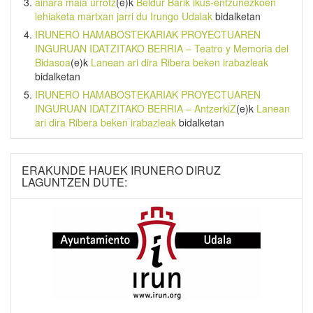
ainara maia urrotz
(e)k
Beldur Barik ikus-entzunezkoen
lehiaketa martxan jarri du Irungo Udalak
bidalketan
IRUNERO HAMABOSTEKARIAK PROYECTUAREN
INGURUAN IDATZITAKO BERRIA – Teatro y Memoria del
Bidasoa
(e)k
Lanean ari dira Ribera beken irabazleak
bidalketan
IRUNERO HAMABOSTEKARIAK PROYECTUAREN
INGURUAN IDATZITAKO BERRIA – AntzerkiZ
(e)k
Lanean
ari dira Ribera beken irabazleak
bidalketan
ERAKUNDE HAUEK IRUNERO DIRUZ
LAGUNTZEN DUTE: