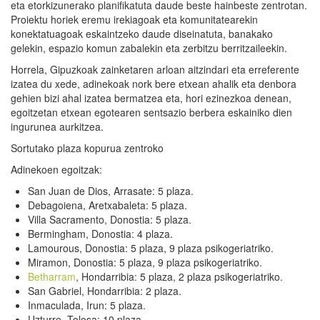
eta etorkizunerako planifikatuta daude beste hainbeste zentrotan.
Proiektu horiek eremu irekiagoak eta komunitatearekin
konektatuagoak eskaintzeko daude diseinatuta, banakako
gelekin, espazio komun zabalekin eta zerbitzu berritzaileekin.
Horrela, Gipuzkoak zainketaren arloan aitzindari eta erreferente
izatea du xede, adinekoak nork bere etxean ahalik eta denbora
gehien bizi ahal izatea bermatzea eta, hori ezinezkoa denean,
egoitzetan etxean egotearen sentsazio berbera eskainiko dien
ingurunea aurkitzea.
Sortutako plaza kopurua zentroko
Adinekoen egoitzak:
San Juan de Dios, Arrasate: 5 plaza.
Debagoiena, Aretxabaleta: 5 plaza.
Villa Sacramento, Donostia: 5 plaza.
Bermingham, Donostia: 4 plaza.
Lamourous, Donostia: 5 plaza, 9 plaza psikogeriatriko.
Miramon, Donostia: 5 plaza, 9 plaza psikogeriatriko.
Betharram
, Hondarribia: 5 plaza, 2 plaza psikogeriatriko.
San Gabriel, Hondarribia: 2 plaza.
Inmaculada, Irun: 5 plaza.
Uzturre, Tolosa: 10 plaza.