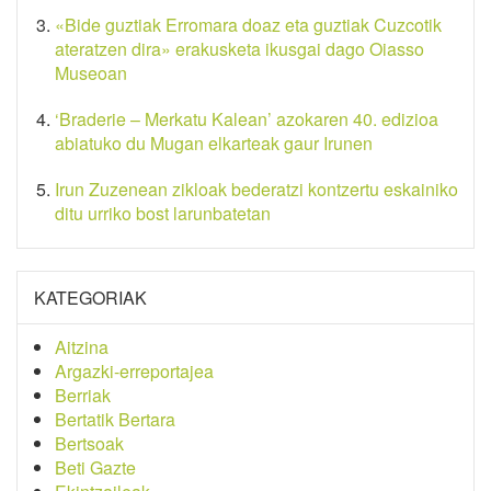
«Bide guztiak Erromara doaz eta guztiak Cuzcotik
ateratzen dira» erakusketa ikusgai dago Oiasso
Museoan
‘Braderie – Merkatu Kalean’ azokaren 40. edizioa
abiatuko du Mugan elkarteak gaur Irunen
Irun Zuzenean zikloak bederatzi kontzertu eskainiko
ditu urriko bost larunbatetan
KATEGORIAK
Aitzina
Argazki-erreportajea
Berriak
Bertatik Bertara
Bertsoak
Beti Gazte