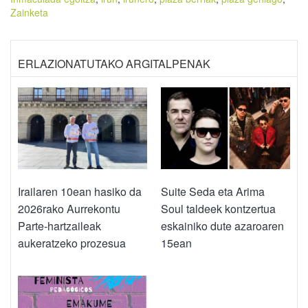
Zainketa
ERLAZIONATUTAKO ARGITALPENAK
Irailaren 10ean hasiko da
Suite Seda eta Arima
2026rako Aurrekontu
Soul taldeek kontzertua
Parte-hartzaileak
eskainiko dute azaroaren
aukeratzeko prozesua
15ean