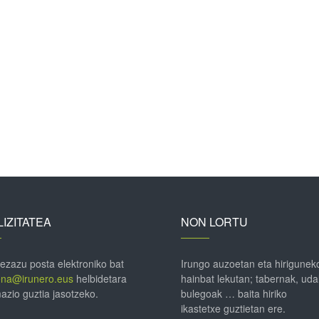
IZITATEA
NON LORTU
 ezazu posta elektroniko bat
Irungo auzoetan eta hirigunek
ena@irunero.eus
helbidetara
hainbat lekutan; tabernak, uda
azio guztia jasotzeko.
bulegoak … baita hiriko
ikastetxe guztietan ere.