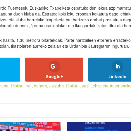
rdo Fuentesek, Euskadiko Txapelketa ospatuko den lekua azpimarratu
zaguna duen kluba da. Estrategikoki leku erosoan kokatuta dago lehiak
etzen eta kluba horrelako txapelketa bat hartzeko erabat prestatuta dag
neratu duenez, “proba oso lehiakor eta ikusgarriak izaten dira eta hor
k hasita, 1,30 metrora bitartekoak. Parte hartzaileen etorrera errazteko
stolan, ikastolaren aurreko zelaian eta Urdanibia Jauregiaren inguruan.
Google+
LinkedIn
lketa
,
Hipika
,
irun
,
irunero
,
Jaizubia Hipika
,
Jauzi Lehiaketa Autonomik