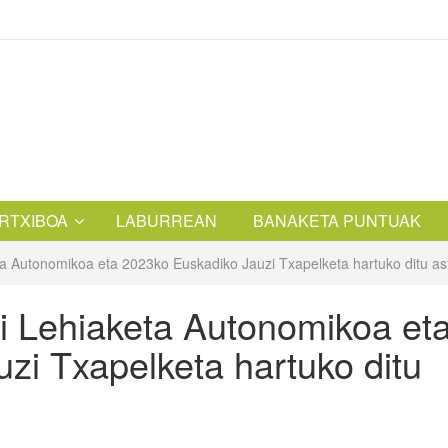
RTXIBOA
LABURREAN
BANAKETA PUNTUAK
eta Autonomikoa eta 2023ko Euskadiko Jauzi Txapelketa hartuko ditu a
zi Lehiaketa Autonomikoa et
zi Txapelketa hartuko ditu