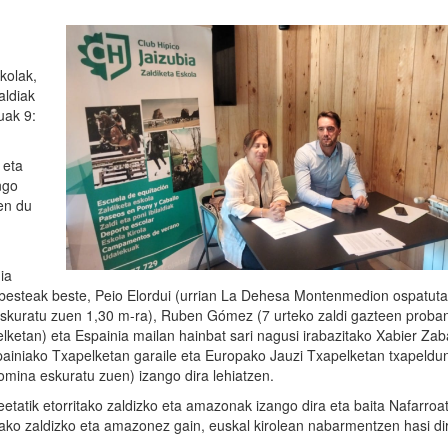
kolak,
aldiak
uak 9:
 eta
ngo
en du
ia
; besteak beste, Peio Elordui (urrian La Dehesa Montenmedion ospatut
eskuratu zuen 1,30 m-ra), Ruben Gómez (7 urteko zaldi gazteen proba
ketan) eta Espainia mailan hainbat sari nagusi irabazitako Xabier Zab
spainiako Txapelketan garaile eta Europako Jauzi Txapelketan txapeldu
mina eskuratu zuen) izango dira lehiatzen.
tatik etorritako zaldizko eta amazonak izango dira eta baita Nafarroat
ilako zaldizko eta amazonez gain, euskal kirolean nabarmentzen hasi di