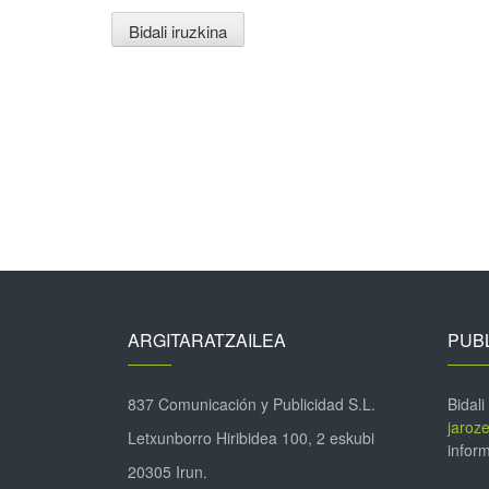
ARGITARATZAILEA
PUBL
837 Comunicación y Publicidad S.L.
Bidali
jaroz
Letxunborro Hiribidea 100, 2 eskubi
inform
20305 Irun.