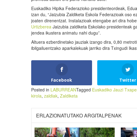
Euskadiko Hipika Federazioko presidenteordeak, Edua
izan du, “Jaizubia Zaldiketa Eskola Federazioak oso e
joaten direnentzat. Instalazioak etengabe ari dira hob
Urtizberea
Jaizubia zaldiketa Eskolako presidenteak gai
jendea ikustera animatu nahi dugu”.
Altuera ezberdinetako jauziak izango dira, 0,80 metroti
ibilgailuentzako aparkalekuak jarriko dira Txingudi Ika
Facebook
Twitter
Posted in
LABURREAN
Tagged
Euskadiko Jauzi Txape
kirola
,
zaldiak
,
Zaldiketa
ERLAZIONATUTAKO ARGITALPENAK