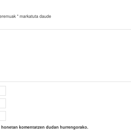
 eremuak
*
markatuta daude
ile honetan komentatzen dudan hurrengorako.