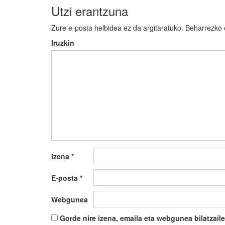
Utzi erantzuna
Zure e-posta helbidea ez da argitaratuko.
Beharrezko
Iruzkin
Izena
*
E-posta
*
Webgunea
Gorde nire izena, emaila eta webgunea bilatza