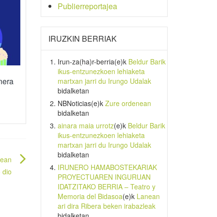
Publierreportajea
IRUZKIN BERRIAK
Irun-za(ha)r-berria
(e)k
Beldur Barik
ikus-entzunezkoen lehiaketa
unera
martxan jarri du Irungo Udalak
bidalketan
NBNoticias
(e)k
Zure ordenean
bidalketan
ainara maia urrotz
(e)k
Beldur Barik
ikus-entzunezkoen lehiaketa
martxan jarri du Irungo Udalak
bidalketan
tean
IRUNERO HAMABOSTEKARIAK
 dio
PROYECTUAREN INGURUAN
IDATZITAKO BERRIA – Teatro y
Memoria del Bidasoa
(e)k
Lanean
ari dira Ribera beken irabazleak
bidalketan