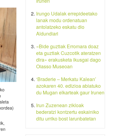
Irunen
Irungo Udalak errepideetako
lanak modu ordenatuan
antolatzeko eskatu dio
Aldundiari
«Bide guztiak Erromara doaz
eta guztiak Cuzcotik ateratzen
dira» erakusketa ikusgai dago
Oiasso Museoan
‘Braderie – Merkatu Kalean’
azokaren 40. edizioa abiatuko
ako
du Mugan elkarteak gaur Irunen
n
aleta
Irun Zuzenean zikloak
nordea)
bederatzi kontzertu eskainiko
ditu urriko bost larunbatetan
ik,
ren