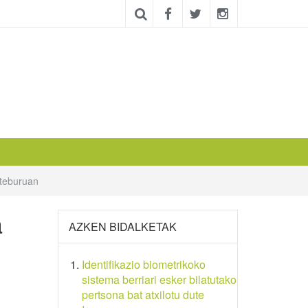
steburuan
a
AZKEN BIDALKETAK
Identifikazio biometrikoko
sistema berriari esker bilatutako
pertsona bat atxilotu dute