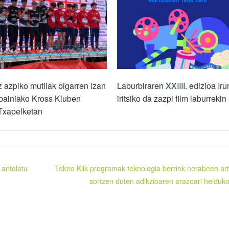
z azpiko mutilak bigarren izan
Laburbiraren XXIIII. edizioa Ir
painiako Kross Kluben
iritsiko da zazpi film laburrekin
Txapelketan
 antolatu
Tekno Klik programak teknologia berriek nerabeen ar
sortzen duten adikzioaren arazoari helduko