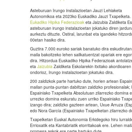
Asteburuan Irungo instalazioetan Jauzi Lehiaketa
Autonomikoa eta 2023ko Euskadiko Jauzi Txapelketa.
Eukadiko Hipika Federazioak
eta Jaizubia Zaldiketa Es
asteburuan irungo instalazioetan jokatuko diren jardun
aurkeztu dituzte. Ostiral, larunbat eta igandeko hitzord
00etan hasiko dira.
Guztira 7.000 euroko sariak banatuko dira eskudirutan
maila bakoitzeko lehen sailkatuentzat opariak ere ego
dira. Hitzordua Euskadiko Hipika Federazioak antolatz
eta
Jaizubia
Zaldiketa Eskolarekin itxitako akordioaren
ondorioz, Irungo instalazioetan jokatuko dira.
200 zaldizkok parte hartuko dute, horien artean Espain
mailan punta-puntan dabiltzan zaldizko profesionalak
Espainiako Txapelketa Absolutuan zilarrezko domina 
urrezko domina eskuratu zuen urriko Espainiako Txapel
izango dira; zaldizko gazteen artean, Uxue Arruza (E
edo Nora García (Espainiako Txapelketan zilarrezko do
Txapelketan Euskal Autonomia Erkidegoko hiru lurraldee
Errioxatik eta Kantabriatik etorritakoak ere. Lehen ma
promesa askok ere parte hartuko dute.