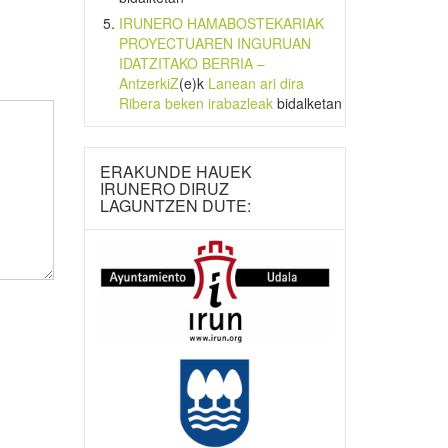
IRUNERO HAMABOSTEKARIAK
PROYECTUAREN INGURUAN
IDATZITAKO BERRIA –
AntzerkiZ
(e)k
Lanean ari dira
Ribera beken irabazleak
bidalketan
ERAKUNDE HAUEK
IRUNERO DIRUZ
LAGUNTZEN DUTE: