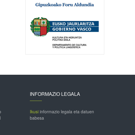
INFORMAZIO LEGALA
o
Ikusi
informazio legala eta datuen
l
babesa