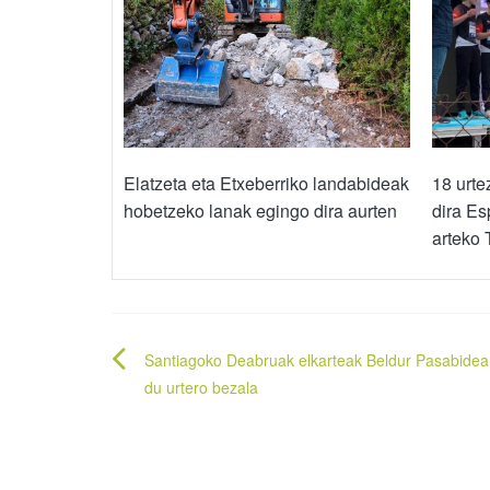
Elatzeta eta Etxeberriko landabideak
18 urte
hobetzeko lanak egingo dira aurten
dira Es
arteko 
Bidalketetan
Santiagoko Deabruak elkarteak Beldur Pasabidea
zehar
du urtero bezala
nabigatu