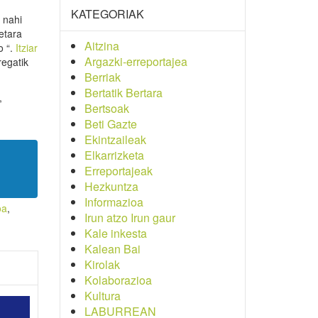
KATEGORIAK
 nahi
etara
Aitzina
o “.
Itziar
Argazki-erreportajea
regatik
Berriak
Bertatik Bertara
,
Bertsoak
Beti Gazte
Ekintzaileak
Elkarrizketa
Erreportajeak
Hezkuntza
Informazioa
oa
,
Irun atzo Irun gaur
Kale inkesta
Kalean Bai
Kirolak
Kolaborazioa
Kultura
LABURREAN