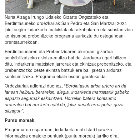
Nuria Alzaga Irungo Udaleko Gizarte Ongizateko eta
Berdintasuneko ordezkariak San Pedro eta San Martzial 2024
jaiei begira indarkeria matxistak eta alkoholaren eta substantzien
kontsumoa prebenitzeko programa aurkeztu du ostegunean,
prentsaurrekoan.
Berdintasunaren eta Prebentzioaren alorrean, gizartea
sentsibilizatzeko ekintza-multzo bat da. Jarduera ugari biltzen
ditu, indarkeria matxisten jarrerak eta ekintzak prebenitzeko, eta
prebentziozko beste ekintza batzuk ere bai, jaietan arduraz
kontsumitzeko. Programa ekain osoan garatuko da.
Ordezkariak adierazi duenez, “
Berdintasun arloa urtero ari da
lanean helburu berarekin, alegia, indarkeria matxistarik gabeko
espazio seguruak eskaintzea.
Horrekin batera kontsumo
arduratsu bat ere lortu nahi da, jaiak denok errespetuz goza
ditzagun”.
Puntu moreak
Programaren esparruan, indarkeria matxistari buruzko
informazioa emateko puntuak (puntu moreak) jarriko dira,