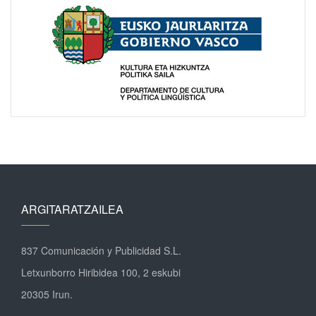
ARGITARATZAILEA
837 Comunicación y Publicidad S.L.
Letxunborro Hiribidea 100, 2 eskubi
20305 Irun.