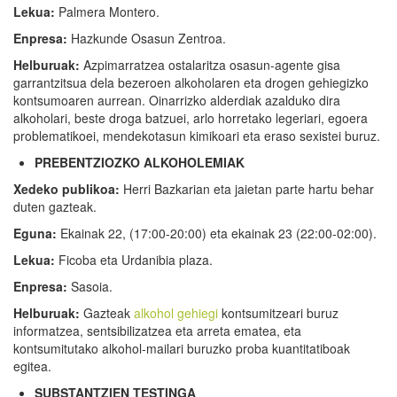
Lekua:
Palmera Montero.
Enpresa:
Hazkunde Osasun Zentroa.
Helburuak:
Azpimarratzea ostalaritza osasun-agente gisa
garrantzitsua dela bezeroen alkoholaren eta drogen gehiegizko
kontsumoaren aurrean. Oinarrizko alderdiak azalduko dira
alkoholari, beste droga batzuei, arlo horretako legeriari, egoera
problematikoei, mendekotasun kimikoari eta eraso sexistei buruz.
PREBENTZIOZKO ALKOHOLEMIAK
Xedeko publikoa:
Herri Bazkarian eta jaietan parte hartu behar
duten gazteak.
Eguna:
Ekainak 22, (17:00-20:00) eta ekainak 23 (22:00-02:00).
Lekua:
Ficoba eta Urdanibia plaza.
Enpresa:
Sasoia.
Helburuak:
Gazteak
alkohol gehiegi
kontsumitzeari buruz
informatzea, sentsibilizatzea eta arreta ematea, eta
kontsumitutako alkohol-mailari buruzko proba kuantitatiboak
egitea.
SUBSTANTZIEN TESTINGA