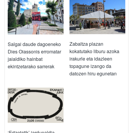
Zabaltza plazan
Salgai daude dagoeneko
kokatutako liburu azoka
Dies Oiassonis erromatar
irakurle eta idazleen
jaialdiko hainbat
topagune izango da
ekintzetarako sarrerak
datozen hiru egunetan
‘Ertzetatik’ jardunaldia