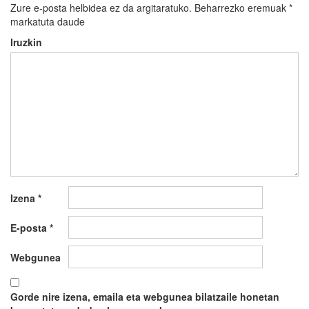
Zure e-posta helbidea ez da argitaratuko.
Beharrezko eremuak
*
markatuta daude
Iruzkin
Izena
*
E-posta
*
Webgunea
Gorde nire izena, emaila eta webgunea bilatzaile honetan