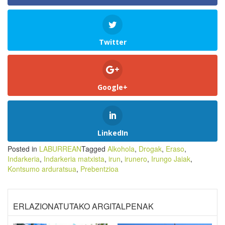
Twitter
Google+
LinkedIn
Posted in
LABURREAN
Tagged
Alkohola
,
Drogak
,
Eraso
,
Indarkeria
,
Indarkeria matxista
,
irun
,
irunero
,
Irungo Jaiak
,
Kontsumo arduratsua
,
Prebentzioa
ERLAZIONATUTAKO ARGITALPENAK