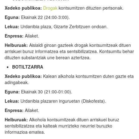
Xedeko publikoa:
Drogak
kontsumitzen dituzten pertsonak.
Eguna:
Ekainak 22 (24:00-3:00).
Lekua:
Urdanibia plaza, Gizarte Zerbitzuen ondoan.
Enpresa:
Ailaket.
Helburuak:
Aisialdi giroan gazteek drogak kontsumitzeak dituen
arriskuei buruz informatzea eta sentsibilizatzea. Kontsumitu behar
dituzten substantziak une berean aztertzea.
BOTILTZARRA
Xedeko publikoa:
Kalean alkohola kontsumitzen duten gazte eta
adingabeak.
Eguna:
Ekainak 30 (21:00-01:00).
Lekua:
Urdanibia plazaren inguruetan (Diskofesta).
Enpresa:
Ailaket.
Helburuak:
Alkohola kontsumitzeak dituen arriskuei buruz
sentsibilizatzea eta kalteak murrizteko neurriei buruzko
informazioa ematea.