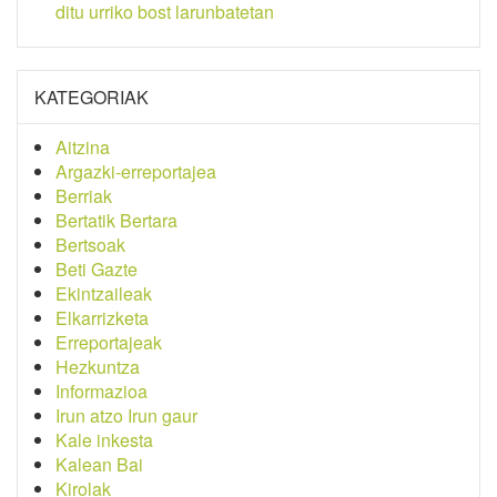
ditu urriko bost larunbatetan
KATEGORIAK
Aitzina
Argazki-erreportajea
Berriak
Bertatik Bertara
Bertsoak
Beti Gazte
Ekintzaileak
Elkarrizketa
Erreportajeak
Hezkuntza
Informazioa
Irun atzo Irun gaur
Kale inkesta
Kalean Bai
Kirolak