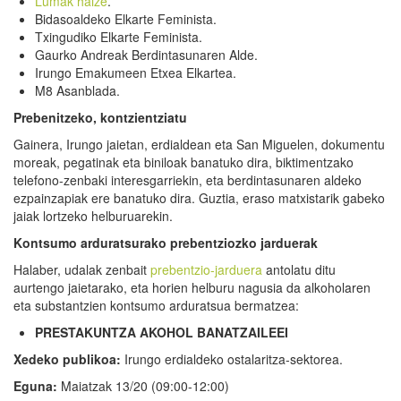
Lumak haize
.
Bidasoaldeko Elkarte Feminista.
Txingudiko Elkarte Feminista.
Gaurko Andreak Berdintasunaren Alde.
Irungo Emakumeen Etxea Elkartea.
M8 Asanblada.
Prebenitzeko, kontzientziatu
Gainera, Irungo jaietan, erdialdean eta San Miguelen, dokumentu
moreak, pegatinak eta biniloak banatuko dira, biktimentzako
telefono-zenbaki interesgarriekin, eta berdintasunaren aldeko
ezpainzapiak ere banatuko dira. Guztia, eraso matxistarik gabeko
jaiak lortzeko helburuarekin.
Kontsumo arduratsurako prebentziozko jarduerak
Halaber, udalak zenbait
prebentzio-jarduera
antolatu ditu
aurtengo jaietarako, eta horien helburu nagusia da alkoholaren
eta substantzien kontsumo arduratsua bermatzea:
PRESTAKUNTZA AKOHOL BANATZAILEEI
Xedeko publikoa:
Irungo erdialdeko ostalaritza-sektorea.
Eguna:
Maiatzak 13/20 (09:00-12:00)