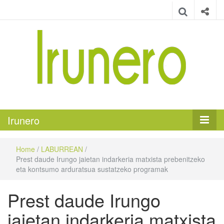
Irunero
Irungo euskarazko aldizkaria
Irunero
Home
/
LABURREAN
/
Prest daude Irungo jaietan indarkeria matxista prebenitzeko
eta kontsumo arduratsua sustatzeko programak
Prest daude Irungo
jaietan indarkeria matxista