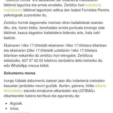
biktimei laguntza eta arreta emateko. Zerbitzu hori
indarkeria
matxistaren
biktimei laguntzen aditua den Isabel Fornieles Pereira
psikologoak zuzenduko du.
Zerbitzu horrek dagoeneko martxan diren baliabideak osatuko
ditu, eta, haren bidez, berehalako arreta puntuala emango zaie
biktimei, kasua dagokion baliabidera bideratu arte, hala nahi
badute.
Ekainaren 14ko 17:00etatik ekainaren 16ko 17:00etara bitartean
eta ekainaren 22ko 17:00etatik uztailaren 1eko 17:00etara
bitartean eskainiko da zerbitzu hori etengabe. Zerbitzua
eskatzeko, 607 07 02 02 telefono-zenbakira deitu beharko da,
edo WhatsApp mezua bidali.
Dokumentu morea
Irungo Udalak dokumentu batean jaso ditu indarkeria matxisten
kasuetan jarduteko neurri guztiak. Aurten, gainera, hiriko
elkarte
feministekin
eta/edo emakume-elkarteekin eta LGTBIAQ+
elkartearekin batera berrikusi eta eguneratu da:
Argoiak.
Uxoa.