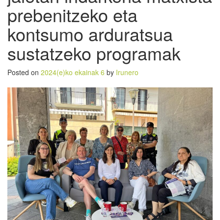
prebenitzeko eta
kontsumo arduratsua
sustatzeko programak
Posted on
2024(e)ko ekainak 6
by
Irunero