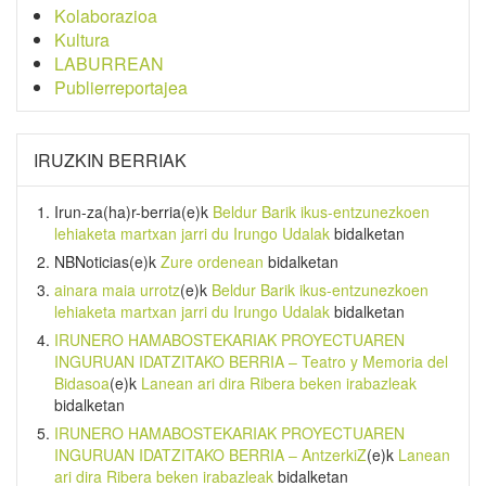
Kolaborazioa
Kultura
LABURREAN
Publierreportajea
IRUZKIN BERRIAK
Irun-za(ha)r-berria
(e)k
Beldur Barik ikus-entzunezkoen
lehiaketa martxan jarri du Irungo Udalak
bidalketan
NBNoticias
(e)k
Zure ordenean
bidalketan
ainara maia urrotz
(e)k
Beldur Barik ikus-entzunezkoen
lehiaketa martxan jarri du Irungo Udalak
bidalketan
IRUNERO HAMABOSTEKARIAK PROYECTUAREN
INGURUAN IDATZITAKO BERRIA – Teatro y Memoria del
Bidasoa
(e)k
Lanean ari dira Ribera beken irabazleak
bidalketan
IRUNERO HAMABOSTEKARIAK PROYECTUAREN
INGURUAN IDATZITAKO BERRIA – AntzerkiZ
(e)k
Lanean
ari dira Ribera beken irabazleak
bidalketan