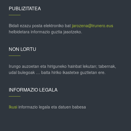
PUBLIZITATEA
Bidali ezazu posta elektroniko bat
jarozena@irunero.eus
helbidetara informazio guztia jasotzeko.
NON LORTU
Irungo auzoetan eta hiriguneko hainbat lekutan; tabernak,
udal bulegoak … baita hiriko ikastetxe guztietan ere.
INFORMAZIO LEGALA
Ikusi
informazio legala eta datuen babesa