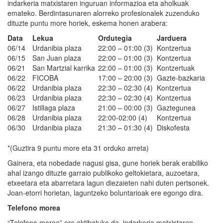
indarkeria matxistaren inguruan informazioa eta aholkuak
emateko. Berdintasunaren alorreko profesionalek zuzenduko
dituzte puntu more horiek, eskema honen arabera:
Data
Lekua
Ordutegia
Jarduera
06/14
Urdanibia plaza
22:00 – 01:00 (3)
Kontzertua
06/15
San Juan plaza
22:00 – 01:00 (3)
Kontzertua
06/21
San Martzial karrika
22:00 – 01:00 (3)
Kontzertuak
06/22
FICOBA
17:00 – 20:00 (3)
Gazte-bazkaria
06/22
Urdanibia plaza
22:30 – 02:30 (4)
Kontzertua
06/23
Urdanibia plaza
22:30 – 02:30 (4)
Kontzertua
06/27
Istillaga plaza
21:00 – 00:00 (3)
Gaztegunea
06/28
Urdanibia plaza
22:00-02:00 (4)
Kontzertua
06/30
Urdanibia plaza
21:30 – 01:30 (4)
Diskofesta
*(Guztira 9 puntu more eta 31 orduko arreta)
Gainera, eta nobedade nagusi gisa, gune horiek berak erabiliko
ahal izango dituzte garraio publikoko geltokietara, auzoetara,
etxeetara eta abarretara lagun diezaieten nahi duten pertsonek.
Joan-etorri horietan, laguntzeko boluntarioak ere egongo dira.
Telefono morea
“Telefono morea” ere aktibatuko da, indarkeria matxistaren