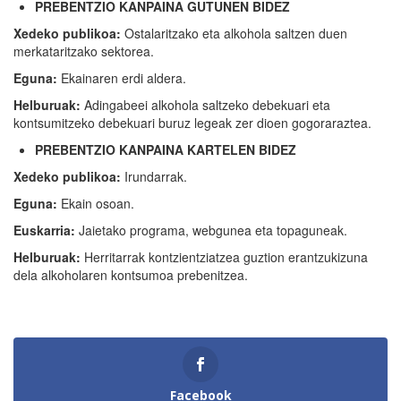
PREBENTZIO KANPAINA GUTUNEN BIDEZ
Xedeko publikoa:
Ostalaritzako eta alkohola saltzen duen
merkataritzako sektorea.
Eguna:
Ekainaren erdi aldera.
Helburuak:
Adingabeei alkohola saltzeko debekuari eta
kontsumitzeko debekuari buruz legeak zer dioen gogoraraztea.
PREBENTZIO KANPAINA KARTELEN BIDEZ
Xedeko publikoa:
Irundarrak.
Eguna:
Ekain osoan.
Euskarria:
Jaietako programa, webgunea eta topaguneak.
Helburuak:
Herritarrak kontzientziatzea guztion erantzukizuna
dela alkoholaren kontsumoa prebenitzea.
Facebook