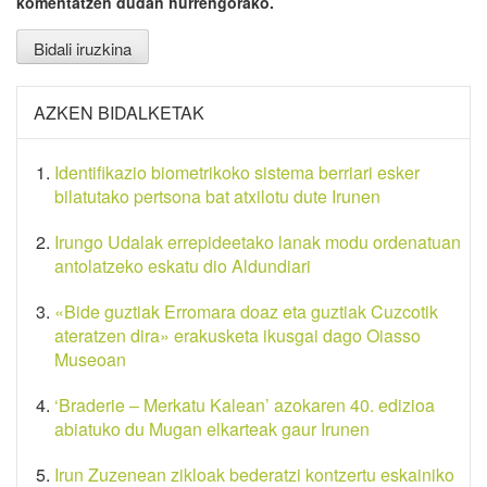
komentatzen dudan hurrengorako.
AZKEN BIDALKETAK
Identifikazio biometrikoko sistema berriari esker
bilatutako pertsona bat atxilotu dute Irunen
Irungo Udalak errepideetako lanak modu ordenatuan
antolatzeko eskatu dio Aldundiari
«Bide guztiak Erromara doaz eta guztiak Cuzcotik
ateratzen dira» erakusketa ikusgai dago Oiasso
Museoan
‘Braderie – Merkatu Kalean’ azokaren 40. edizioa
abiatuko du Mugan elkarteak gaur Irunen
Irun Zuzenean zikloak bederatzi kontzertu eskainiko