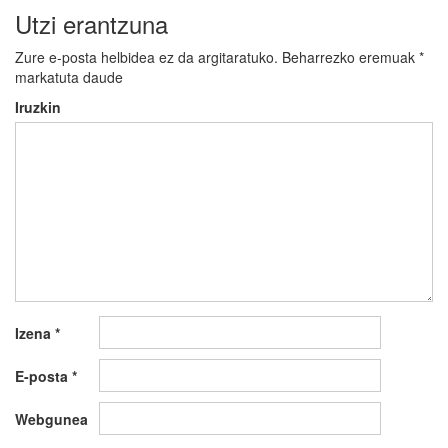
Utzi erantzuna
Zure e-posta helbidea ez da argitaratuko.
Beharrezko eremuak
*
markatuta daude
Iruzkin
Izena
*
E-posta
*
Webgunea