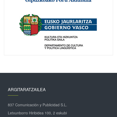
ARGITARATZAILEA
837 Comunicación y Publicidad S.L.
Letxunborro Hiribidea 100, 2 eskubi