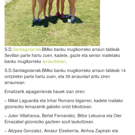
S.D.
Santiagotarrak
-BMko banku mugikorreko arraun taldeak
Sevillan parte hartu zuen, kadete, gazte eta senior mailetako
banku mugikorreko
arraunketan
.
S.D.Santiagotarrak-BMko banku mugikorreko arraun taldeak 14
ontzirekin parte hartu zuen, eta 39 arraunlari aritu ziren
arraunean.
Emaitzarik aipagarrienak hauek izan ziren:
– Mikel Laguardia eta Inhar Romano bigarren, kadete mailako
gizonezko lemazainik gabeko ontzi bikoitzean.
– Julen Villafranca, Beñat Fernandez, Bittor Lekuona eta Oier
Emazabel gizonezko gazteen scull laukoitzean.
– Aitzpea Gonzalez, Amaiur Etxeberria, Ainhoa Zapirain eta