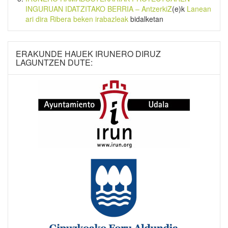
INGURUAN IDATZITAKO BERRIA – AntzerkiZ
(e)k
Lanean
ari dira Ribera beken irabazleak
bidalketan
ERAKUNDE HAUEK IRUNERO DIRUZ
LAGUNTZEN DUTE: