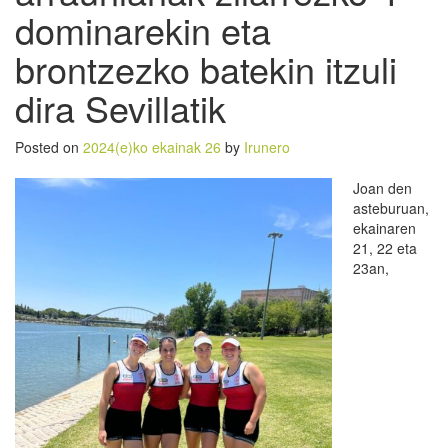
dominarekin eta
brontzezko batekin itzuli
dira Sevillatik
Posted on
2024(e)ko ekainak 26
by
Irunero
Joan den
asteburuan,
ekainaren
21, 22 eta
23an,