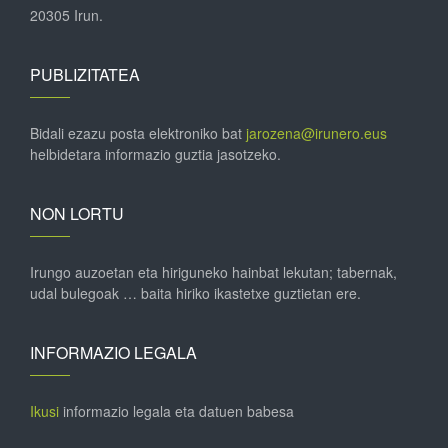
20305 Irun.
PUBLIZITATEA
Bidali ezazu posta elektroniko bat
jarozena@irunero.eus
helbidetara informazio guztia jasotzeko.
NON LORTU
Irungo auzoetan eta hiriguneko hainbat lekutan; tabernak,
udal bulegoak … baita hiriko ikastetxe guztietan ere.
INFORMAZIO LEGALA
Ikusi
informazio legala eta datuen babesa