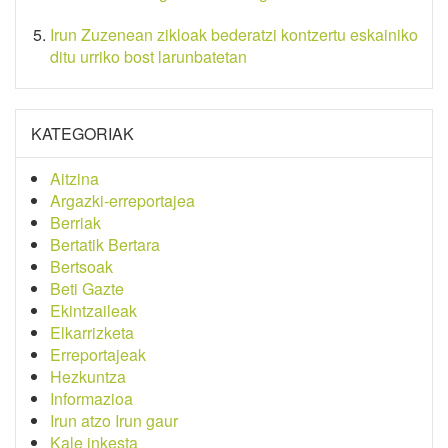
Irun Zuzenean zikloak bederatzi kontzertu eskainiko
ditu urriko bost larunbatetan
KATEGORIAK
Aitzina
Argazki-erreportajea
Berriak
Bertatik Bertara
Bertsoak
Beti Gazte
Ekintzaileak
Elkarrizketa
Erreportajeak
Hezkuntza
Informazioa
Irun atzo Irun gaur
Kale inkesta