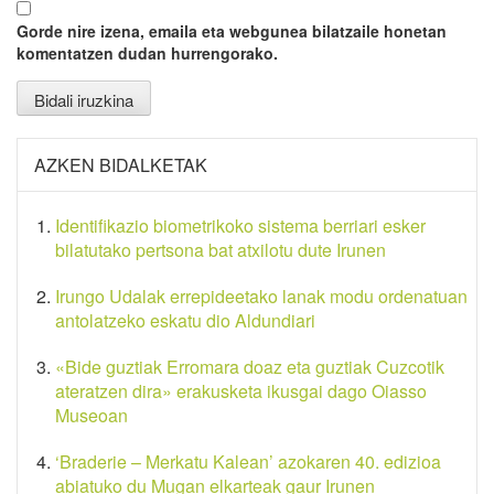
Gorde nire izena, emaila eta webgunea bilatzaile honetan
komentatzen dudan hurrengorako.
AZKEN BIDALKETAK
Identifikazio biometrikoko sistema berriari esker
bilatutako pertsona bat atxilotu dute Irunen
Irungo Udalak errepideetako lanak modu ordenatuan
antolatzeko eskatu dio Aldundiari
«Bide guztiak Erromara doaz eta guztiak Cuzcotik
ateratzen dira» erakusketa ikusgai dago Oiasso
Museoan
‘Braderie – Merkatu Kalean’ azokaren 40. edizioa
abiatuko du Mugan elkarteak gaur Irunen