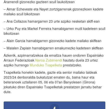
Aramendi gizonezko gazteen scull laukoitzean
– Aimar Echeveste eta Nayet zortzigarrenak gizonezkoen kadete
mailako scull bikoitzean
– Ana Collazos hamargarren 23 urte azpiko nesketan skiff-ean
– Urko Puy eta Markel Ferreira hamabigarren mutil kadeteen scull
bikoitzean
– Alain Garcia hamabigarren gizonezko kadete mailako skiffean
– Maialen Zapiain hamabigarren emakumezko kadeteen skiffean
Azkenik, azpimarratzekoa da emaitza hauen ondoren Espainiako
Arraun Federazioak
Naroa Zubimendi
hautatu duela 23 urtez
azpiko hurrengo
Munduko Txapelketa
prestatzeko.
Txapelketa honekin kadete, gazte eta senior mailako taldeak
2023/24 denboraldia bukatutzat ematen du, baina haur eta
beteranoek uztailaren 05, 06 eta 07an Banyolesen (Girona)
jokatuko diren Espainiako Txapelketak prestatzen jarraitu behar
dute.