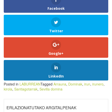
Facebook
Twitter
Google+
LinkedIn
Posted in
LABURREAN
Tagged
Arrauna
,
Dominak
,
irun
,
irunero
,
kirola
,
Santiagotarrak
,
Sevilla domina
ERLAZIONATUTAKO ARGITALPENAK