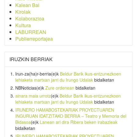
Kalean Bai
Kirolak
Kolaborazioa
Kultura
LABURREAN
Publierreportajea
IRUZKIN BERRIAK
Irun-za(ha)r-berria
(e)k
Beldur Barik ikus-entzunezkoen
lehiaketa martxan jarri du Irungo Udalak
bidalketan
NBNoticias
(e)k
Zure ordenean
bidalketan
ainara maia urrotz
(e)k
Beldur Barik ikus-entzunezkoen
lehiaketa martxan jarri du Irungo Udalak
bidalketan
IRUNERO HAMABOSTEKARIAK PROYECTUAREN
INGURUAN IDATZITAKO BERRIA – Teatro y Memoria del
Bidasoa
(e)k
Lanean ari dira Ribera beken irabazleak
bidalketan
IRUNERO HAMABOSTEKARIAK PROYECTUAREN