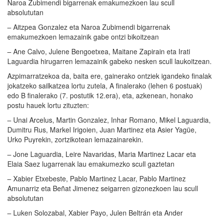
Naroa Zubimendi bigarrenak emakumezkoen lau scull
absolututan
– Aitzpea Gonzalez eta Naroa Zubimendi bigarrenak
emakumezkoen lemazainik gabe ontzi bikoitzean
– Ane Calvo, Julene Bengoetxea, Maitane Zapirain eta Irati
Laguardia hirugarren lemazainik gabeko nesken scull laukoitzean.
Azpimarratzekoa da, baita ere, gainerako ontziek igandeko finalak
jokatzeko sailkatzea lortu zutela, A finalerako (lehen 6 postuak)
edo B finalerako (7. postutik 12.era), eta, azkenean, honako
postu hauek lortu zituzten:
– Unai Arcelus, Martin Gonzalez, Inhar Romano, Mikel Laguardia,
Dumitru Rus, Markel Irigoien, Juan Martinez eta Asier Yagüe,
Urko Puyrekin, zortzikotean lemazainarekin.
– Jone Laguardia, Leire Navaridas, Maria Martinez Lacar eta
Elaia Saez lugarrenak lau emakumezko scull gaztetan
– Xabier Etxebeste, Pablo Martinez Lacar, Pablo Martinez
Amunarriz eta Beñat Jimenez seigarren gizonezkoen lau scull
absolututan
– Luken Solozabal, Xabier Payo, Julen Beltrán eta Ander