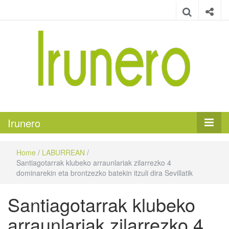
Irunero
Irungo euskarazko aldizkaria
Irunero
Home
/
LABURREAN
/
Santiagotarrak klubeko arraunlariak zilarrezko 4
dominarekin eta brontzezko batekin itzuli dira Sevillatik
Santiagotarrak klubeko
arraunlariak zilarrezko 4