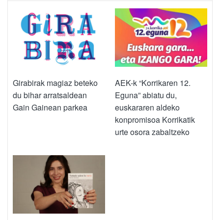
Girabirak magiaz beteko
AEK-k “Korrikaren 12.
du bihar arratsaldean
Eguna” abiatu du,
Gain Gainean parkea
euskararen aldeko
konpromisoa Korrikatik
urte osora zabaltzeko