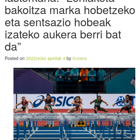
bakoitza marka hobetzeko
eta sentsazio hobeak
izateko aukera berri bat
da”
Posted on
2022(e)ko apirilak 4
by
Irunero