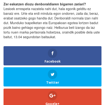
Zer eskatzen diozu denboraldiaren bigarren zatiari?
Lesioek errespeta nazatela nahi dut, hala egonik gelditu ez
banaiz ere. Urte eta erdi minduta egon ondoren, zaila da; beraz,
erabat osatzeko gogo handia dut. Denboraldi normala izan nahi
dut. Munduko txapelketan eta Europakoan egotea lortzen badut
pozik baino gehiago egongo naiz. Helburua beti izango da iaz
lortu nuen marka pertsonala hobetzea, oraindik posible dela uste
baitut, 13.04 segundotan baitaukat.
Facebook
Twitter
Google+