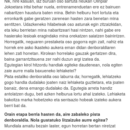
Nik, nire kasuan, iaz buruan oso sartuta neukan Olinpiar
Jokoetara iritsi behar nuela, entrenamenduetan ere ez bainuen
nabaritzen haustura baten mina. Behin helburu hori lortuta eta
erronkarik gabe geratzen zarenean hasten zara benetan mina
sentitzen. Udazkeneko hilabeteak oso astunak egin zitzaizkidan,
eta leku berrietan mina nabaritzeari hasi nintzen, nahi gabe ere
hasierako lesioak eragindako mina orekatzen saiatzen bainintzen.
Horregatik, neguaren prestaketa oso gogorra egin zait, nahiz eta
horrek ere asko ikasteko aukera eman didan denboraldiaren
lehen zati honetan. Kirolean horrelako gauzak gertatzen dira,
baina garrantzitsuena zer nahi duzun argi izatea da.
Egutegian kirol hitzordu handiak egiteke daudenean, nola egiten
zaie aurre maila baxueneko lehiaketei?
Pista estaliko denboraldia oso laburra da; horregatik, lehiatzeko
gogo handia dudalako joaten naiz lehiaketa guztietara, eta joaten
banaiz, dena emango dudalako da. Egutegia arreta handiz
antolatzen dugu, beti azken helburua lortu ahal izateko. Lehiaketa
bakoitza marka hobetzeko eta sentsazio hobeak izateko aukera
berri bat da.
Orain etapa berria hasten da, aire zabaleko pista
denboraldia. Nola gustatuko litzaizuke aurre egitea?
Mundiala amaitu bezain laster, egun horretan bertan niretzat