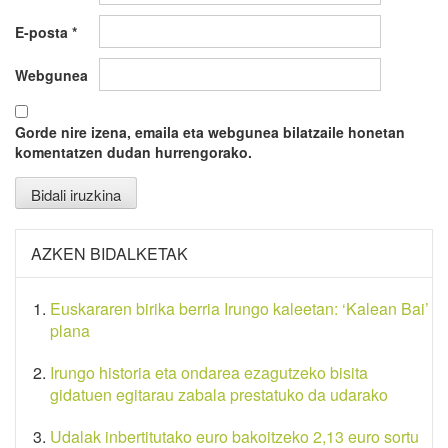
E-posta
*
Webgunea
Gorde nire izena, emaila eta webgunea bilatzaile honetan
komentatzen dudan hurrengorako.
AZKEN BIDALKETAK
Euskararen birika berria Irungo kaleetan: ‘Kalean Bai’
plana
Irungo historia eta ondarea ezagutzeko bisita
gidatuen egitarau zabala prestatuko da udarako
Udalak inbertitutako euro bakoitzeko 2,13 euro sortu