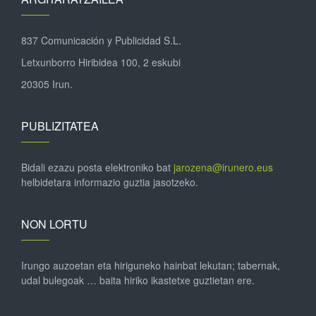
837 Comunicación y Publicidad S.L.
Letxunborro Hiribidea 100, 2 eskubi
20305 Irun.
PUBLIZITATEA
Bidali ezazu posta elektroniko bat
jarozena@irunero.eus
helbidetara informazio guztia jasotzeko.
NON LORTU
Irungo auzoetan eta hiriguneko hainbat lekutan; tabernak,
udal bulegoak … baita hiriko ikastetxe guztietan ere.