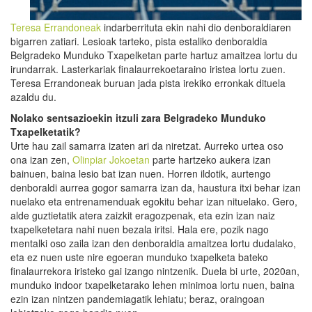
Teresa Errandoneak
indarberrituta ekin nahi dio denboraldiaren
bigarren zatiari. Lesioak tarteko, pista estaliko denboraldia
Belgradeko Munduko Txapelketan parte hartuz amaitzea lortu du
irundarrak. Lasterkariak finalaurrekoetaraino iristea lortu zuen.
Teresa Errandoneak buruan jada pista irekiko erronkak dituela
azaldu du.
Nolako sentsazioekin itzuli zara Belgradeko Munduko
Txapelketatik?
Urte hau zail samarra izaten ari da niretzat. Aurreko urtea oso
ona izan zen,
Olinpiar Jokoetan
parte hartzeko aukera izan
bainuen, baina lesio bat izan nuen. Horren ildotik, aurtengo
denboraldi aurrea gogor samarra izan da, haustura itxi behar izan
nuelako eta entrenamenduak egokitu behar izan nituelako. Gero,
alde guztietatik atera zaizkit eragozpenak, eta ezin izan naiz
txapelketetara nahi nuen bezala iritsi. Hala ere, pozik nago
mentalki oso zaila izan den denboraldia amaitzea lortu dudalako,
eta ez nuen uste nire egoeran munduko txapelketa bateko
finalaurrekora iristeko gai izango nintzenik. Duela bi urte, 2020an,
munduko indoor txapelketarako lehen minimoa lortu nuen, baina
ezin izan nintzen pandemiagatik lehiatu; beraz, oraingoan