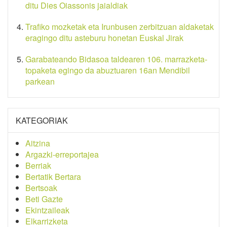
ditu Dies Oiassonis jaialdiak
Trafiko mozketak eta Irunbusen zerbitzuan aldaketak
eragingo ditu asteburu honetan Euskal Jirak
Garabateando Bidasoa taldearen 106. marrazketa-
topaketa egingo da abuztuaren 16an Mendibil
parkean
KATEGORIAK
Aitzina
Argazki-erreportajea
Berriak
Bertatik Bertara
Bertsoak
Beti Gazte
Ekintzaileak
Elkarrizketa