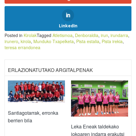
LinkedIn
Posted in
Kirolak
Tagged
Atletismoa
,
Denboraldia
,
irun
,
irundarra
,
irunero
,
kirola
,
Munduko Txapelketa
,
Pista estalia
,
Pista irekia
,
teresa errandonea
ERLAZIONATUTAKO ARGITALPENAK
Santiagotarrak, erronka
berrien bila
Leka Eneak taldekako
jokoaren indarra erakutsi