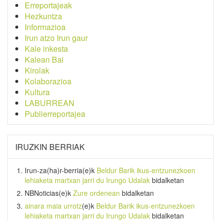
Erreportajeak
Hezkuntza
Informazioa
Irun atzo Irun gaur
Kale inkesta
Kalean Bai
Kirolak
Kolaborazioa
Kultura
LABURREAN
Publierreportajea
IRUZKIN BERRIAK
Irun-za(ha)r-berria
(e)k
Beldur Barik ikus-entzunezkoen
lehiaketa martxan jarri du Irungo Udalak
bidalketan
NBNoticias
(e)k
Zure ordenean
bidalketan
ainara maia urrotz
(e)k
Beldur Barik ikus-entzunezkoen
lehiaketa martxan jarri du Irungo Udalak
bidalketan