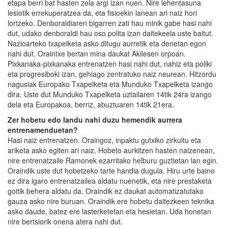
etapa berri bat hasten zela argi izan nuen. Nire lehentasuna
lesiotik errekuperatzea da, eta fisioekin lanean ari naiz hori
lortzeko. Denboraldiaren bigarren zati hau minik gabe hasi nahi
dut, udako denboraldi hau oso polita izan daitekeela uste baitut.
Nazioarteko txapelketa asko ditugu aurretik eta denetan egon
nahi dut. Oraintxe bertan mina daukat Akilesen orpoan.
Pixkanaka-pixkanaka entrenatzen hasi nahi dut, nahiz eta poliki
eta progresiboki izan, gehiago zentratuko naiz neurean. Hitzordu
nagusiak Europako Txapelketa eta Munduko Txapelketa izango
dira. Uste dut Munduko Txapelketa uztailaren 14tik 24ra izango
dela eta Europakoa, berriz, abuztuaren 14tik 21era.
Zer hobetu edo landu nahi duzu hemendik aurrera
entrenamenduetan?
Hasi naiz entrenatzen. Oraingoz, inpaktu gutxiko zirkuitu eta
ariketa asko egiten ari naiz. Hobeto aurkitzen hasten naizenean,
nire entrenatzaile Ramonek ezarritako helburu guztietan lan egin.
Oraindik uste dut hobetzeko tarte handia dugula. Hiru urte baino
ez dira igaro entrenatzailea aldatu nuenetik, eta nire prestaketa
goitik behera aldatu da. Oraindik ez daukat automatizatutako
gauza asko nire buruan. Oraindik ere hobetu daitezkeen teknika
asko daude, batez ere lasterketetan eta hesietan. Uda honetan
nire bertsiorik onena atera nahi dut.