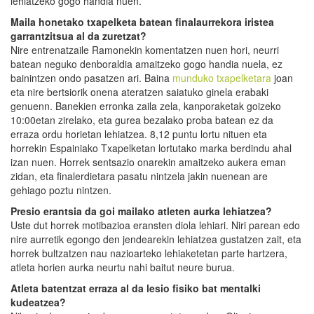
lehiatzeko gogo handia nuen.
Maila honetako txapelketa batean finalaurrekora iristea
garrantzitsua al da zuretzat?
Nire entrenatzaile Ramonekin komentatzen nuen hori, neurri
batean neguko denboraldia amaitzeko gogo handia nuela, ez
bainintzen ondo pasatzen ari. Baina
munduko txapelketara
joan
eta nire bertsiorik onena ateratzen saiatuko ginela erabaki
genuenn. Banekien erronka zaila zela, kanporaketak goizeko
10:00etan zirelako, eta gurea bezalako proba batean ez da
erraza ordu horietan lehiatzea. 8,12 puntu lortu nituen eta
horrekin Espainiako Txapelketan lortutako marka berdindu ahal
izan nuen. Horrek sentsazio onarekin amaitzeko aukera eman
zidan, eta finalerdietara pasatu nintzela jakin nuenean are
gehiago poztu nintzen.
Presio erantsia da goi mailako atleten aurka lehiatzea?
Uste dut horrek motibazioa eransten diola lehiari. Niri parean edo
nire aurretik egongo den jendearekin lehiatzea gustatzen zait, eta
horrek bultzatzen nau nazioarteko lehiaketetan parte hartzera,
atleta horien aurka neurtu nahi baitut neure burua.
Atleta batentzat erraza al da lesio fisiko bat mentalki
kudeatzea?