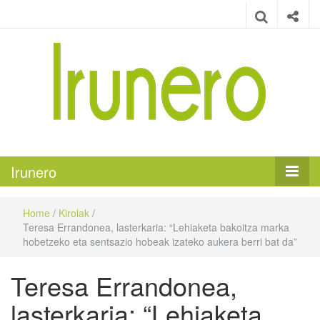
Irunero
Irungo euskarazko aldizkaria
Irunero
Home
/
Kirolak
/
Teresa Errandonea, lasterkaria: “Lehiaketa bakoitza marka
hobetzeko eta sentsazio hobeak izateko aukera berri bat da”
Teresa Errandonea,
lasterkaria: “Lehiaketa