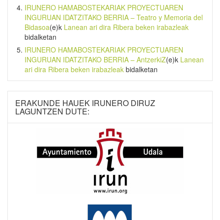
IRUNERO HAMABOSTEKARIAK PROYECTUAREN
INGURUAN IDATZITAKO BERRIA – Teatro y Memoria del
Bidasoa
(e)k
Lanean ari dira Ribera beken irabazleak
bidalketan
IRUNERO HAMABOSTEKARIAK PROYECTUAREN
INGURUAN IDATZITAKO BERRIA – AntzerkiZ
(e)k
Lanean
ari dira Ribera beken irabazleak
bidalketan
ERAKUNDE HAUEK IRUNERO DIRUZ
LAGUNTZEN DUTE: