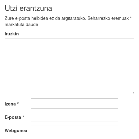
Utzi erantzuna
Zure e-posta helbidea ez da argitaratuko.
Beharrezko eremuak
*
markatuta daude
Iruzkin
Izena
*
E-posta
*
Webgunea