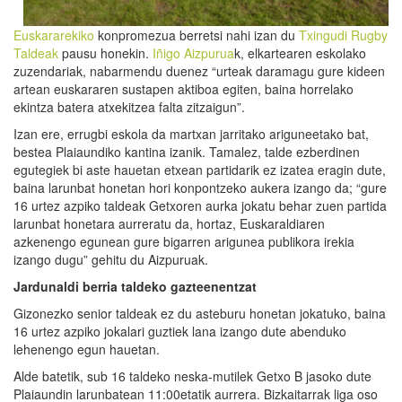
Euskararekiko
konpromezua berretsi nahi izan du
Txingudi Rugby
Taldeak
pausu honekin.
Iñigo Aizpurua
k, elkartearen eskolako
zuzendariak, nabarmendu duenez “urteak daramagu gure kideen
artean euskararen sustapen aktiboa egiten, baina horrelako
ekintza batera atxekitzea falta zitzaigun”.
Izan ere, errugbi eskola da martxan jarritako ariguneetako bat,
bestea Plaiaundiko kantina izanik. Tamalez, talde ezberdinen
egutegiek bi aste hauetan etxean partidarik ez izatea eragin dute,
baina larunbat honetan hori konpontzeko aukera izango da; “gure
16 urtez azpiko taldeak Getxoren aurka jokatu behar zuen partida
larunbat honetara aurreratu da, hortaz, Euskaraldiaren
azkenengo egunean gure bigarren arigunea publikora irekia
izango dugu” gehitu du Aizpuruak.
Jardunaldi berria taldeko gazteenentzat
Gizonezko senior taldeak ez du asteburu honetan jokatuko, baina
16 urtez azpiko jokalari guztiek lana izango dute abenduko
lehenengo egun hauetan.
Alde batetik, sub 16 taldeko neska-mutilek Getxo B jasoko dute
Plaiaundin larunbatean 11:00etatik aurrera. Bizkaitarrak liga oso