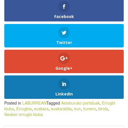
Facebook
Twitter
Google+
LinkedIn
Posted in
LABURREAN
Tagged
Asteburuko partiduak
,
Errugbi
kluba
,
Errugbia
,
euskara
,
euskaraldia
,
irun
,
irunero
,
kirola
,
Nesken errugbi kluba