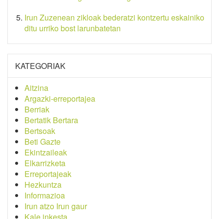
Irun Zuzenean zikloak bederatzi kontzertu eskainiko
ditu urriko bost larunbatetan
KATEGORIAK
Aitzina
Argazki-erreportajea
Berriak
Bertatik Bertara
Bertsoak
Beti Gazte
Ekintzaileak
Elkarrizketa
Erreportajeak
Hezkuntza
Informazioa
Irun atzo Irun gaur
Kale inkesta