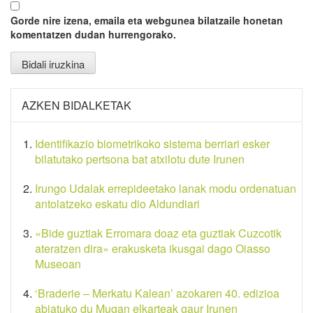
Gorde nire izena, emaila eta webgunea bilatzaile honetan
komentatzen dudan hurrengorako.
AZKEN BIDALKETAK
Identifikazio biometrikoko sistema berriari esker
bilatutako pertsona bat atxilotu dute Irunen
Irungo Udalak errepideetako lanak modu ordenatuan
antolatzeko eskatu dio Aldundiari
«Bide guztiak Erromara doaz eta guztiak Cuzcotik
ateratzen dira» erakusketa ikusgai dago Oiasso
Museoan
‘Braderie – Merkatu Kalean’ azokaren 40. edizioa
abiatuko du Mugan elkarteak gaur Irunen