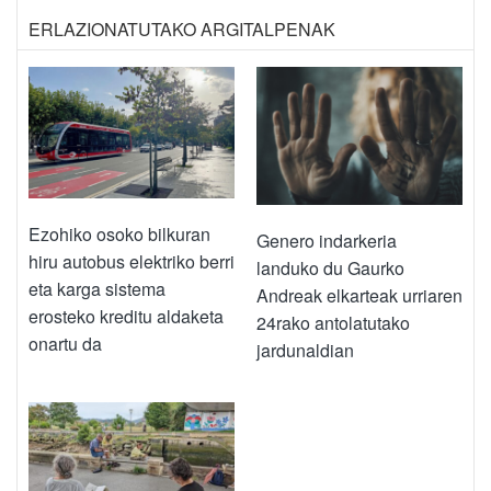
ERLAZIONATUTAKO ARGITALPENAK
Ezohiko osoko bilkuran
Genero indarkeria
hiru autobus elektriko berri
landuko du Gaurko
eta karga sistema
Andreak elkarteak urriaren
erosteko kreditu aldaketa
24rako antolatutako
onartu da
jardunaldian