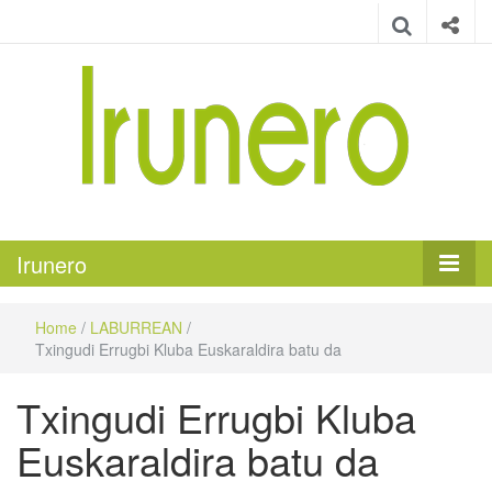
Irunero
Irungo euskarazko aldizkaria
Irunero
Home
/
LABURREAN
/
Txingudi Errugbi Kluba Euskaraldira batu da
Txingudi Errugbi Kluba
Euskaraldira batu da