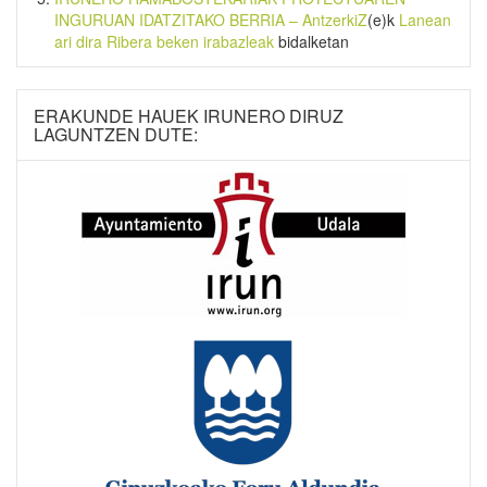
INGURUAN IDATZITAKO BERRIA – AntzerkiZ
(e)k
Lanean
ari dira Ribera beken irabazleak
bidalketan
ERAKUNDE HAUEK IRUNERO DIRUZ
LAGUNTZEN DUTE: