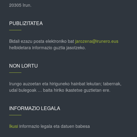
20305 Irun.
PUBLIZITATEA
Bidali ezazu posta elektroniko bat
jarozena@irunero.eus
helbidetara informazio guztia jasotzeko.
NON LORTU
Irungo auzoetan eta hiriguneko hainbat lekutan; tabernak,
udal bulegoak … baita hiriko ikastetxe guztietan ere.
INFORMAZIO LEGALA
Ikusi
informazio legala eta datuen babesa