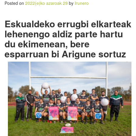
Posted on
2022(e)ko azaroak 29
by
Irunero
Eskualdeko errugbi elkarteak
lehenengo aldiz parte hartu
du ekimenean, bere
esparruan bi Arigune sortuz