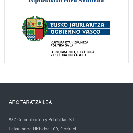
ARGITARATZAILEA
837 Comunicación y Publicidad S.L.
Letxunborro Hiribidea 100, 2 eskubi