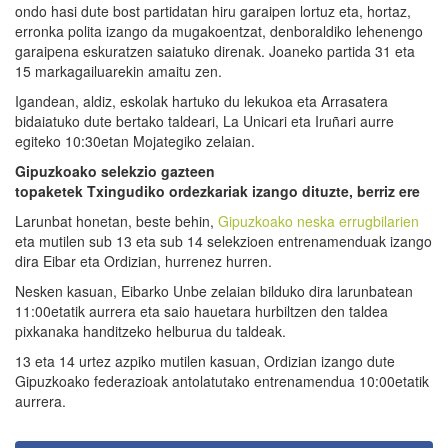
ondo hasi dute bost partidatan hiru garaipen lortuz eta, hortaz,
erronka polita izango da mugakoentzat, denboraldiko lehenengo
garaipena eskuratzen saiatuko direnak. Joaneko partida 31 eta
15 markagailuarekin amaitu zen.
Igandean, aldiz, eskolak hartuko du lekukoa eta Arrasatera
bidaiatuko dute bertako taldeari, La Unicari eta Iruñari aurre
egiteko 10:30etan Mojategiko zelaian.
Gipuzkoako selekzio gazteen
topaketek
Txingudiko
ordezkariak izango dituzte
, berriz ere
Larunbat honetan, beste behin,
Gipuzkoako neska errugbilarien
eta mutilen sub 13 eta sub 14 selekzioen entrenamenduak izango
dira Eibar eta Ordizian, hurrenez hurren.
Nesken kasuan, Eibarko Unbe zelaian bilduko dira larunbatean
11:00etatik aurrera eta saio hauetara hurbiltzen den taldea
pixkanaka handitzeko helburua du taldeak.
13 eta 14 urtez azpiko mutilen kasuan, Ordizian izango dute
Gipuzkoako federazioak antolatutako entrenamendua 10:00etatik
aurrera.