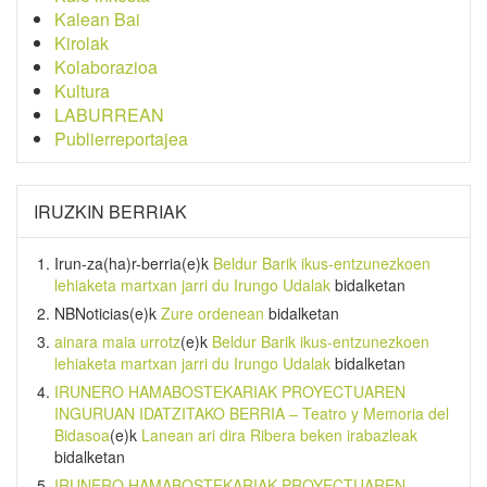
Kalean Bai
Kirolak
Kolaborazioa
Kultura
LABURREAN
Publierreportajea
IRUZKIN BERRIAK
Irun-za(ha)r-berria
(e)k
Beldur Barik ikus-entzunezkoen
lehiaketa martxan jarri du Irungo Udalak
bidalketan
NBNoticias
(e)k
Zure ordenean
bidalketan
ainara maia urrotz
(e)k
Beldur Barik ikus-entzunezkoen
lehiaketa martxan jarri du Irungo Udalak
bidalketan
IRUNERO HAMABOSTEKARIAK PROYECTUAREN
INGURUAN IDATZITAKO BERRIA – Teatro y Memoria del
Bidasoa
(e)k
Lanean ari dira Ribera beken irabazleak
bidalketan
IRUNERO HAMABOSTEKARIAK PROYECTUAREN