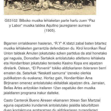
G53102: Bilboko musika lehiaketan parte hartu zuen “Paz
y Labor” musika taldea Aquilino jauregiaren aurrean
(1905).
Bigarren orrialdearen hasieran, “R.Y”-K idatzi zabal baten bitartez
musika lehiaketen garrantzia defendatzen du. Kirol kronikan Real
Union taldeak Amuten jokatutako azken partidua da atal honetako
gai nagusia, Donostian Sartakok antolatutako atletismo lehiaketa
eta Hondarribian jokatutako teniseko Kasino Kopa ere aipatzen
direlarik. Ostean, “El Porvenir” tokiko aldizkariaren itxieraren berri
ematen da. Satarkak “Neskatil samurra” izeneko olerkia
publikatzen du euskaraz. Hortaz gain, Hondarribian Ama
Birjinaren omenez antolatutako ekitaldiak aipatzen dira. Jarraian,
Bellas Artes antzokian irailaren 12an ospatuko den musika
jaialdiaren programa irakur daiteke.
Casto Canterok Bueno Airesen ekainaren 30ean San Martzial
eguna ospatzeko irundarrek antolatutako jaialdia laburbiltzen
duen kontakizuna argitaratzen du aldizkariaren zuzendariari