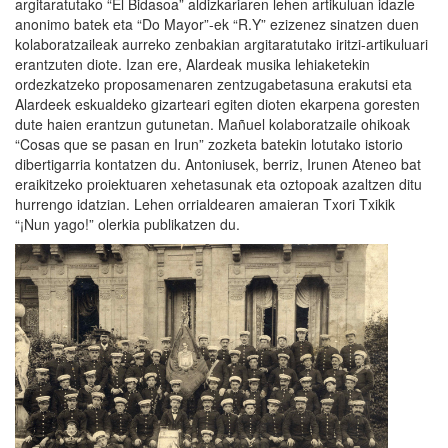
argitaratutako “El Bidasoa” aldizkariaren lehen artikuluan idazle
anonimo batek eta “Do Mayor”-ek “R.Y” ezizenez sinatzen duen
kolaboratzaileak aurreko zenbakian argitaratutako iritzi-artikuluari
erantzuten diote. Izan ere, Alardeak musika lehiaketekin
ordezkatzeko proposamenaren zentzugabetasuna erakutsi eta
Alardeek eskualdeko gizarteari egiten dioten ekarpena goresten
dute haien erantzun gutunetan. Mañuel kolaboratzaile ohikoak
“Cosas que se pasan en Irun” zozketa batekin lotutako istorio
dibertigarria kontatzen du. Antoniusek, berriz, Irunen Ateneo bat
eraikitzeko proiektuaren xehetasunak eta oztopoak azaltzen ditu
hurrengo idatzian. Lehen orrialdearen amaieran Txori Txikik
“¡Nun yago!” olerkia publikatzen du.