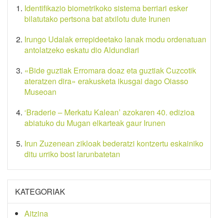
Identifikazio biometrikoko sistema berriari esker
bilatutako pertsona bat atxilotu dute Irunen
Irungo Udalak errepideetako lanak modu ordenatuan
antolatzeko eskatu dio Aldundiari
«Bide guztiak Erromara doaz eta guztiak Cuzcotik
ateratzen dira» erakusketa ikusgai dago Oiasso
Museoan
‘Braderie – Merkatu Kalean’ azokaren 40. edizioa
abiatuko du Mugan elkarteak gaur Irunen
Irun Zuzenean zikloak bederatzi kontzertu eskainiko
ditu urriko bost larunbatetan
KATEGORIAK
Aitzina