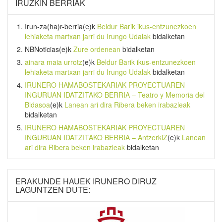
IRUZKIN BERRIAK
Irun-za(ha)r-berria
(e)k
Beldur Barik ikus-entzunezkoen
lehiaketa martxan jarri du Irungo Udalak
bidalketan
NBNoticias
(e)k
Zure ordenean
bidalketan
ainara maia urrotz
(e)k
Beldur Barik ikus-entzunezkoen
lehiaketa martxan jarri du Irungo Udalak
bidalketan
IRUNERO HAMABOSTEKARIAK PROYECTUAREN
INGURUAN IDATZITAKO BERRIA – Teatro y Memoria del
Bidasoa
(e)k
Lanean ari dira Ribera beken irabazleak
bidalketan
IRUNERO HAMABOSTEKARIAK PROYECTUAREN
INGURUAN IDATZITAKO BERRIA – AntzerkiZ
(e)k
Lanean
ari dira Ribera beken irabazleak
bidalketan
ERAKUNDE HAUEK IRUNERO DIRUZ
LAGUNTZEN DUTE: