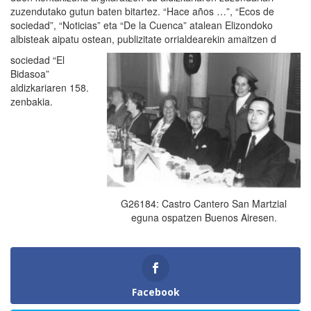
zuzendutako gutun baten bitartez. “Hace años …”, “Ecos de
sociedad”, “Noticias” eta “De la Cuenca” atalean Elizondoko
albisteak aipatu ostean, publizitate orrialdearekin amaitzen d
sociedad “El
Bidasoa”
aldizkariaren 158.
zenbakia.
G26184: Castro Cantero San Martzial
eguna ospatzen Buenos Airesen.
Facebook