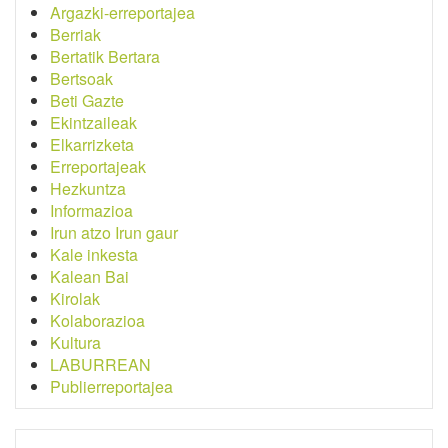
Argazki-erreportajea
Berriak
Bertatik Bertara
Bertsoak
Beti Gazte
Ekintzaileak
Elkarrizketa
Erreportajeak
Hezkuntza
Informazioa
Irun atzo Irun gaur
Kale inkesta
Kalean Bai
Kirolak
Kolaborazioa
Kultura
LABURREAN
Publierreportajea