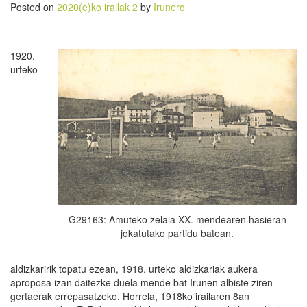
Posted on
2020(e)ko irailak 2
by
Irunero
1920.
urteko
G29163: Amuteko zelaia XX. mendearen hasieran
jokatutako partidu batean.
aldizkaririk topatu ezean, 1918. urteko aldizkariak aukera
aproposa izan daitezke duela mende bat Irunen albiste ziren
gertaerak errepasatzeko. Horrela, 1918ko irailaren 8an