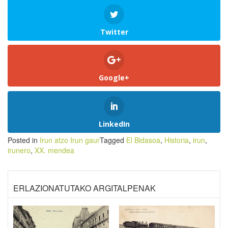
Twitter
Google+
LinkedIn
Posted in
Irun atzo Irun gaur
Tagged
El Bidasoa
,
Historia
,
irun
,
irunero
,
XX. mendea
ERLAZIONATUTAKO ARGITALPENAK