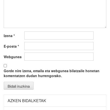
Izena
*
E-posta
*
Webgunea
Gorde nire izena, emaila eta webgunea bilatzaile honetan
komentatzen dudan hurrengorako.
AZKEN BIDALKETAK