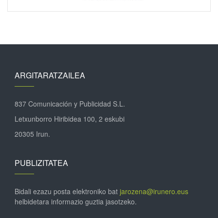
ARGITARATZAILEA
837 Comunicación y Publicidad S.L.
Letxunborro Hiribidea 100, 2 eskubi
20305 Irun.
PUBLIZITATEA
Bidali ezazu posta elektroniko bat
jarozena@irunero.eus
helbidetara informazio guztia jasotzeko.