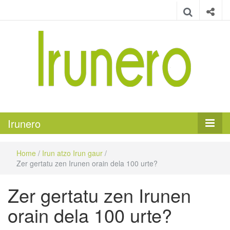
Irunero
Irungo euskarazko aldizkaria
Irunero
Home
/
Irun atzo Irun gaur
/
Zer gertatu zen Irunen orain dela 100 urte?
Zer gertatu zen Irunen
orain dela 100 urte?