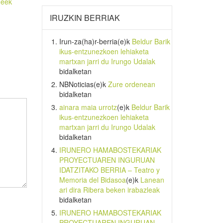
deek
IRUZKIN BERRIAK
Irun-za(ha)r-berria
(e)k
Beldur Barik
ikus-entzunezkoen lehiaketa
martxan jarri du Irungo Udalak
bidalketan
NBNoticias
(e)k
Zure ordenean
bidalketan
ainara maia urrotz
(e)k
Beldur Barik
ikus-entzunezkoen lehiaketa
martxan jarri du Irungo Udalak
bidalketan
IRUNERO HAMABOSTEKARIAK
PROYECTUAREN INGURUAN
IDATZITAKO BERRIA – Teatro y
Memoria del Bidasoa
(e)k
Lanean
ari dira Ribera beken irabazleak
bidalketan
IRUNERO HAMABOSTEKARIAK
PROYECTUAREN INGURUAN