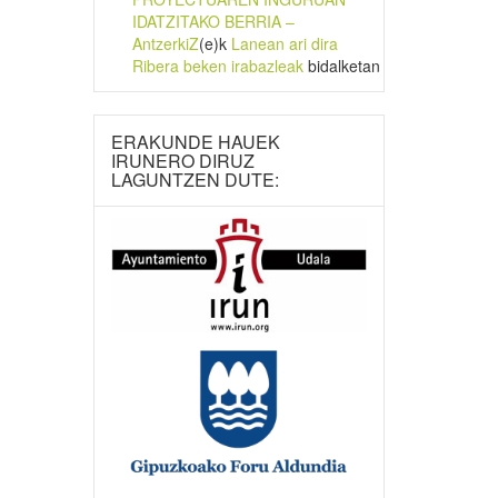
IDATZITAKO BERRIA –
AntzerkiZ
(e)k
Lanean ari dira
Ribera beken irabazleak
bidalketan
ERAKUNDE HAUEK
IRUNERO DIRUZ
LAGUNTZEN DUTE: