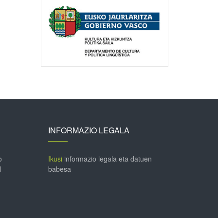
INFORMAZIO LEGALA
o
Ikusi
informazio legala eta datuen
l
babesa