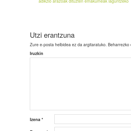
zehar
adikzio arazoak dituzten emakumeak laguntzeko
nabigatu
Utzi erantzuna
Zure e-posta helbidea ez da argitaratuko.
Beharrezko
Iruzkin
Izena
*