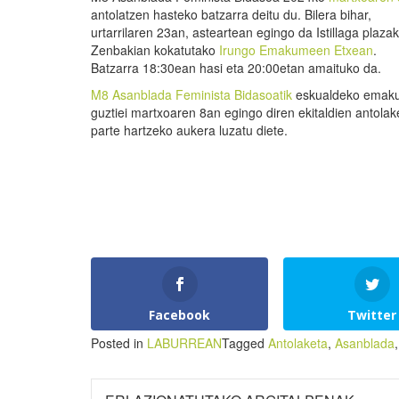
antolatzen hasteko batzarra deitu du. Bilera bihar,
urtarrilaren 23an, asteartean egingo da Istillaga plazak
Zenbakian kokatutako
Irungo Emakumeen Etxean
.
Batzarra 18:30ean hasi eta 20:00etan amaituko da.
M8 Asanblada Feminista Bidasoatik
eskualdeko emak
guztiei martxoaren 8an egingo diren ekitaldien antolak
parte hartzeko aukera luzatu diete.
Facebook
Twitter
Posted in
LABURREAN
Tagged
Antolaketa
,
Asanblada