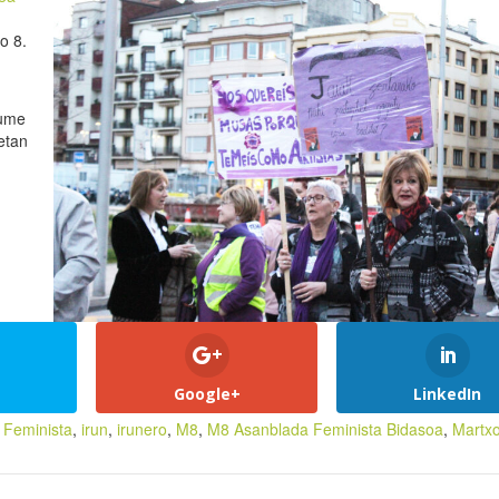
o 8.
ume
etan
Google+
LinkedIn
,
Feminista
,
irun
,
irunero
,
M8
,
M8 Asanblada Feminista Bidasoa
,
Martx