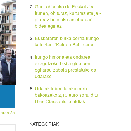
Gaur abiatuko da Euskal Jira
Irunen, ohituraz, kulturaz eta jai-
giroraz betetako asteburuari
bidea eginez
Euskararen birika berria Irungo
kaleetan: ‘Kalean Bai’ plana
Irungo historia eta ondarea
ezagutzeko bisita gidatuen
egitarau zabala prestatuko da
udarako
Udalak inbertitutako euro
bakoitzeko 2,13 euro sortu ditu
Dies Oiassonis jaialdiak
oaren 8a
KATEGORIAK