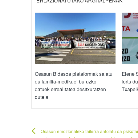
ERLAZIONATUTAKO ARGITALPENAK
Osasun Bidasoa plataformak salatu
Elene 
du familia-medikuei buruzko
lortu d
datuek errealitatea desitxuratzen
Txapel
dutela
Bidalketetan
Osasun emozionaleko tailerra antolatu da psikof