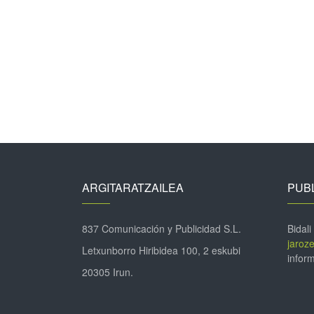
ARGITARATZAILEA
PUBL
837 Comunicación y Publicidad S.L.
Bidali
jaroz
Letxunborro Hiribidea 100, 2 eskubi
inform
20305 Irun.