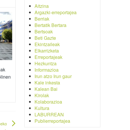
Aitzina
Argazki-erreportajea
Berriak
Bertatik Bertara
Bertsoak
Beti Gazte
Ekintzaileak
Elkarrizketa
Erreportajeak
Hezkuntza
oak
Informazioa
Irun atzo Irun gaur
linen
Kale inkesta
Kalean Bai
Kirolak
Kolaborazioa
Kultura
LABURREAN
Publierreportajea
beko