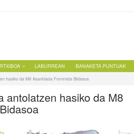
RTXIBOA
LABURREAN
BANAKETA PUNTUAK
zen hasiko da M8 Asanblada Feminista Bidasoa
 antolatzen hasiko da M8
 Bidasoa
8a