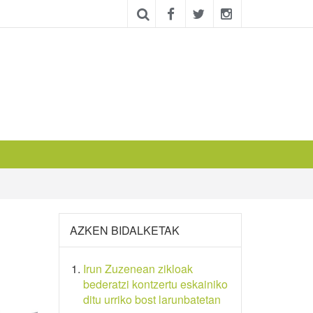
AZKEN BIDALKETAK
Irun Zuzenean zikloak
bederatzi kontzertu eskainiko
ditu urriko bost larunbatetan