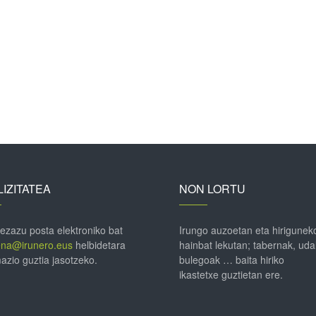
IZITATEA
NON LORTU
 ezazu posta elektroniko bat
Irungo auzoetan eta hirigunek
ena@irunero.eus
helbidetara
hainbat lekutan; tabernak, uda
azio guztia jasotzeko.
bulegoak … baita hiriko
ikastetxe guztietan ere.