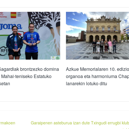
Sagardiak brontzezko domina
Azkue Memorialaren 10. edizi
u Mahai-teniseko Estatuko
organoa eta harmoniuma Chap
ketan
lanarekin lotuko ditu
armakoen
Garaipenen asteburua izan dute Txingudi errugbi klu