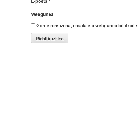
E-posta
*
Webgunea
Gorde nire izena, emaila eta webgunea bilatza