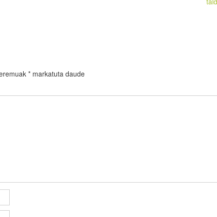
tal
 eremuak
*
markatuta daude