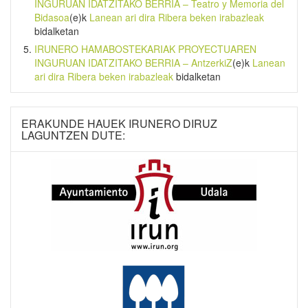
INGURUAN IDATZITAKO BERRIA – Teatro y Memoria del
Bidasoa
(e)k
Lanean ari dira Ribera beken irabazleak
bidalketan
IRUNERO HAMABOSTEKARIAK PROYECTUAREN
INGURUAN IDATZITAKO BERRIA – AntzerkiZ
(e)k
Lanean
ari dira Ribera beken irabazleak
bidalketan
ERAKUNDE HAUEK IRUNERO DIRUZ
LAGUNTZEN DUTE: