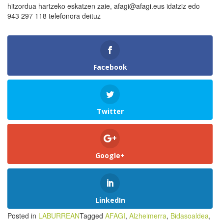
hitzordua hartzeko eskatzen zaie, afagi@afagi.eus idatziz edo
943 297 118 telefonora deituz
Facebook
Twitter
Google+
LinkedIn
Posted in
LABURREAN
Tagged
AFAGI
,
Alzheimerra
,
Bidasoaldea
,