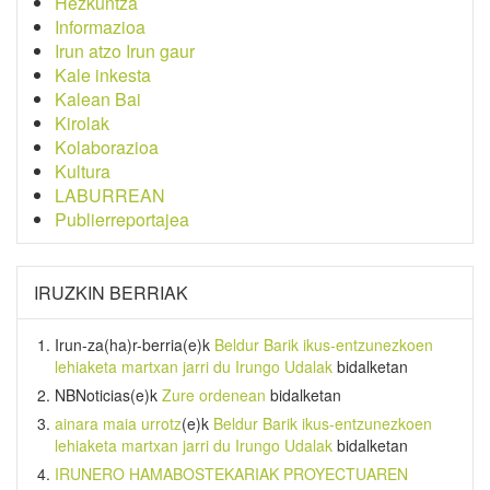
Hezkuntza
Informazioa
Irun atzo Irun gaur
Kale inkesta
Kalean Bai
Kirolak
Kolaborazioa
Kultura
LABURREAN
Publierreportajea
IRUZKIN BERRIAK
Irun-za(ha)r-berria
(e)k
Beldur Barik ikus-entzunezkoen
lehiaketa martxan jarri du Irungo Udalak
bidalketan
NBNoticias
(e)k
Zure ordenean
bidalketan
ainara maia urrotz
(e)k
Beldur Barik ikus-entzunezkoen
lehiaketa martxan jarri du Irungo Udalak
bidalketan
IRUNERO HAMABOSTEKARIAK PROYECTUAREN