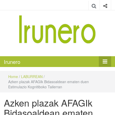
Irunero
Irungo euskarazko aldizkaria
Irunero
Home
/
LABURREAN
/
Azken plazak AFAGIk Bidasoaldean ematen duen
Estimulazio Kognitiboko Tailerran
Azken plazak AFAGIk
Bidasoaldean ematen