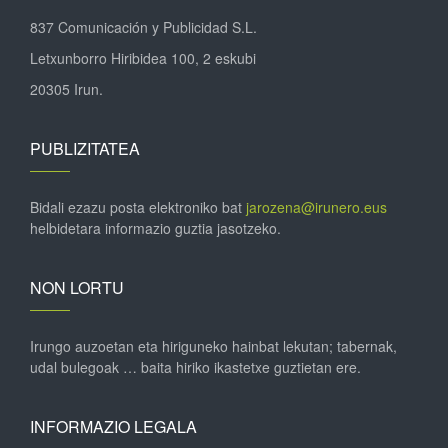
837 Comunicación y Publicidad S.L.
Letxunborro Hiribidea 100, 2 eskubi
20305 Irun.
PUBLIZITATEA
Bidali ezazu posta elektroniko bat
jarozena@irunero.eus
helbidetara informazio guztia jasotzeko.
NON LORTU
Irungo auzoetan eta hiriguneko hainbat lekutan; tabernak,
udal bulegoak … baita hiriko ikastetxe guztietan ere.
INFORMAZIO LEGALA