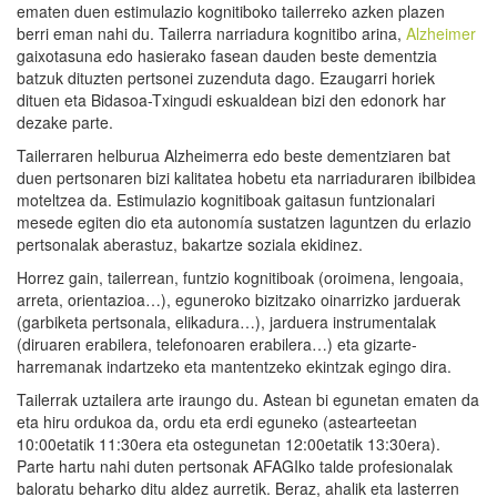
ematen duen estimulazio kognitiboko tailerreko azken plazen
berri eman nahi du. Tailerra narriadura kognitibo arina,
Alzheimer
gaixotasuna edo hasierako fasean dauden beste dementzia
batzuk dituzten pertsonei zuzenduta dago. Ezaugarri horiek
dituen eta Bidasoa-Txingudi eskualdean bizi den edonork har
dezake parte.
Tailerraren helburua Alzheimerra edo beste dementziaren bat
duen pertsonaren bizi kalitatea hobetu eta narriaduraren ibilbidea
moteltzea da. Estimulazio kognitiboak gaitasun funtzionalari
mesede egiten dio eta autonomía sustatzen laguntzen du erlazio
pertsonalak aberastuz, bakartze soziala ekidinez.
Horrez gain, tailerrean, funtzio kognitiboak (oroimena, lengoaia,
arreta, orientazioa…), eguneroko bizitzako oinarrizko jarduerak
(garbiketa pertsonala, elikadura…), jarduera instrumentalak
(diruaren erabilera, telefonoaren erabilera…) eta gizarte-
harremanak indartzeko eta mantentzeko ekintzak egingo dira.
Tailerrak uztailera arte iraungo du. Astean bi egunetan ematen da
eta hiru ordukoa da, ordu eta erdi eguneko (astearteetan
10:00etatik 11:30era eta ostegunetan 12:00etatik 13:30era).
Parte hartu nahi duten pertsonak AFAGIko talde profesionalak
baloratu beharko ditu aldez aurretik. Beraz, ahalik eta lasterren