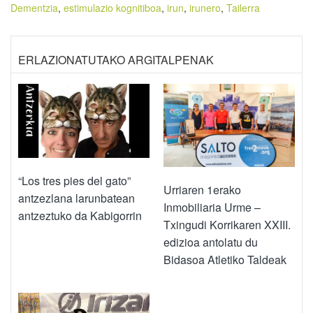
Dementzia
,
estimulazio kognitiboa
,
irun
,
irunero
,
Tailerra
ERLAZIONATUTAKO ARGITALPENAK
“Los tres pies del gato”
Urriaren 1erako
antzezlana larunbatean
Inmobiliaria Urme –
antzeztuko da Kabigorrin
Txingudi Korrikaren XXIII.
edizioa antolatu du
Bidasoa Atletiko Taldeak