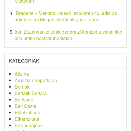
Museoan
‘Braderie – Merkatu Kalean’ azokaren 40. edizioa
abiatuko du Mugan elkarteak gaur Irunen
Irun Zuzenean zikloak bederatzi kontzertu eskainiko
ditu urriko bost larunbatetan
KATEGORIAK
Aitzina
Argazki-erreportajea
Berriak
Bertatik Bertara
Bertsoak
Beti Gazte
Ekintzaileak
Elkarrizketa
Erreportajeak