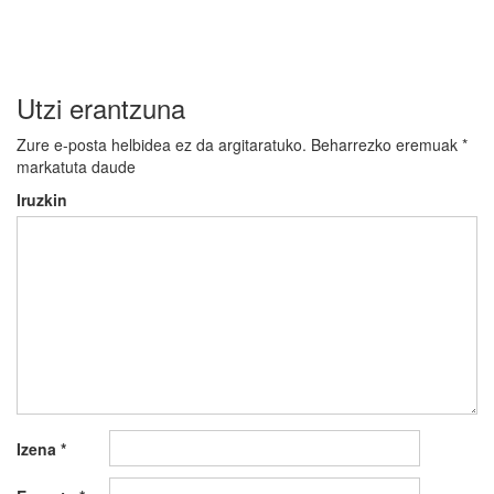
Utzi erantzuna
Zure e-posta helbidea ez da argitaratuko.
Beharrezko eremuak
*
markatuta daude
Iruzkin
Izena
*