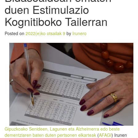
duen Estimulazio
Kognitiboko Tailerran
Posted on
2022(e)ko otsailak 9
by
Irunero
Gipuzkoako Senideen, Lagunen eta Alzheimerra edo beste
dementziaren baten duten pertsonen elkarteak
(
AFAGI
) Irunen