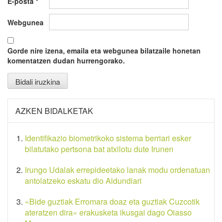
E-posta
*
Webgunea
Gorde nire izena, emaila eta webgunea bilatzaile honetan
komentatzen dudan hurrengorako.
AZKEN BIDALKETAK
Identifikazio biometrikoko sistema berriari esker
bilatutako pertsona bat atxilotu dute Irunen
Irungo Udalak errepideetako lanak modu ordenatuan
antolatzeko eskatu dio Aldundiari
«Bide guztiak Erromara doaz eta guztiak Cuzcotik
ateratzen dira» erakusketa ikusgai dago Oiasso