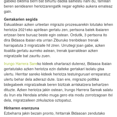
gabeko biktima berri bat bihurtu dadila saihestu nahi du, familiari
beren senidearen heriotzarengatik negar egiteko aukera emateaz
gain.
Gertakarien segida
Eskualdean azken urteetan migrazio prozesuarekin lotutako lehen
heriotza 2021eko apirilean gertatu zen, pertsona batek ibaiaren
ertzean bere buruaz beste egin ostean. Ordutik, 3 pertsona ito
dira Bidasoa ibaian eta urrian Ziburuko trenbidean trenak
harrapatuta 3 migratzaile hil ziren. Urrutiegi joan gabe, azken
itoaldia gertatu aurreko astean, trenak iparraldean azken
migratzaile bat zauritu zuen.
Irungo Harrera Sare
ko kideek ohartarazi dutenez, Bidasoa ibaian
gertatutako azken heriotza ezin daiteke gertakari isolatu gisa
ulertu. Herritar sareko kideek heriotza testuinguruari erreparatuz
ulertu behar dela adierazi dute. Izan ere, migrazio politika
bidegabeek migratzaileak beren bizitzak arriskatzera behartzen
dituzte. Azken heriotza jakin ostean, Irungo Harrera Sareak salatu
du Irun eta Hendaia arteko muga gero eta modu zorrotzagoan itxi
dela, migratzaileen zirkulazioa oztopatuz.
Hiritarren erantzuna
Ezbeharra jakin bezain pronto, hiritarrak Bidasoan zendutako