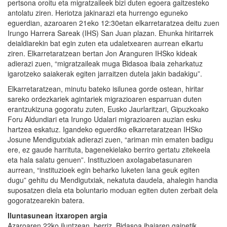
pertsona oroitu eta migratzaileek bizi duten egoera gaitzesteko
antolatu ziren. Heriotza jakinarazi eta hurrengo eguneko
eguerdian, azaroaren 21eko 12:30etan elkarretaratzea deitu zuen
Irungo Harrera Sareak (IHS) San Juan plazan. Ehunka hiritarrek
deialdiarekin bat egin zuten eta udaletxearen aurrean elkartu
ziren. Elkarretaratzean bertan Jon Aranguren IHSko kideak
adierazi zuen, “migratzaileak muga Bidasoa ibaia zeharkatuz
igarotzeko saiakerak egiten jarraitzen dutela jakin badakigu”.
Elkarretaratzean, minutu bateko isilunea gorde ostean, hiritar
sareko ordezkariek agintariek migrazioaren esparruan duten
erantzukizuna gogoratu zuten, Eusko Jaurlaritzari, Gipuzkoako
Foru Aldundiari eta Irungo Udalari migrazioaren auzian esku
hartzea eskatuz. Igandeko eguerdiko elkarretaratzean IHSko
Josune Mendigutxiak adierazi zuen, “ariman min ematen badigu
ere, ez gaude harrituta, bagenekielako berriro gertatu zitekeela
eta hala salatu genuen”. Instituzioen axolagabetasunaren
aurrean, “instituzioek egin beharko luketen lana geuk egiten
dugu” gehitu du Mendigutxiak, nekatuta daudela, ahalegin handia
suposatzen diela eta boluntario moduan egiten duten zerbait dela
gogoratzearekin batera.
Iluntasunean itxaropen argia
Azaroaren 22ko iluntzean, berriz, Bidasoa ibaiaren gainetik