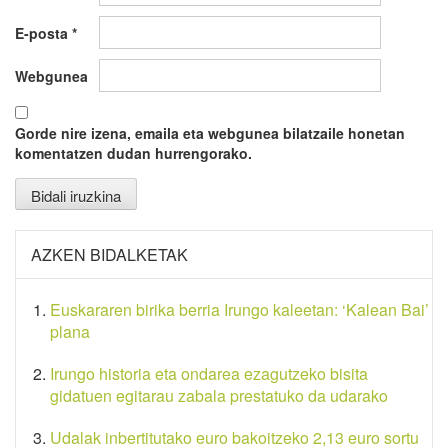
E-posta
*
Webgunea
Gorde nire izena, emaila eta webgunea bilatzaile honetan
komentatzen dudan hurrengorako.
AZKEN BIDALKETAK
Euskararen birika berria Irungo kaleetan: ‘Kalean Bai’
plana
Irungo historia eta ondarea ezagutzeko bisita
gidatuen egitarau zabala prestatuko da udarako
Udalak inbertitutako euro bakoitzeko 2,13 euro sortu