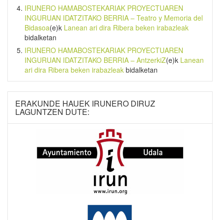
IRUNERO HAMABOSTEKARIAK PROYECTUAREN
INGURUAN IDATZITAKO BERRIA – Teatro y Memoria del
Bidasoa
(e)k
Lanean ari dira Ribera beken irabazleak
bidalketan
IRUNERO HAMABOSTEKARIAK PROYECTUAREN
INGURUAN IDATZITAKO BERRIA – AntzerkiZ
(e)k
Lanean
ari dira Ribera beken irabazleak
bidalketan
ERAKUNDE HAUEK IRUNERO DIRUZ
LAGUNTZEN DUTE: