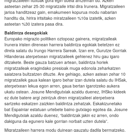
migratzaileen fluxuak gora egin duela antzeman du. Azken
asteetan zehar 25-30 migratzaile iritsi dira Irunera. Migratzaileen
jarioa handitzeaz gain, emakumeen kopurua modu nabarian
handitu da, hirira iritsitako miratzaileen %10a izatetik, azken
asteetan %30 izatera pasa dira.
Baldintza desegokiak
Europako migrazio politiken oztopoaz gainera, migratzaileak
Irunera iristen direnean harrera baldintza egokiak betetzen ez
direla salatu du Irungo Harrera Sareak. Izan ere, Gurutze Gorriak
Hilanderas aterpetxean migratzaileek gehienez hiru gau igaro
ditzakete. Beste gauza batzuen artean, baldintza horiek
migratzaileak eragindako presioak muga edonola zeharkatzen
saiatzera bultzatzen dituzte. Are gehiago, azken astean zehar 10
migratzailek gaua kalean igaro behar izan dutela salatu du IHSak,
aterpetxean lekua egon arren, gaua bertan igarotzeko aukera
ukatu ostean. Josune Mendigutxiak azaldu duenez, IHSko kideek
ez dute batere argi zeintzuk diren migratzaileei aterpetxera
sartzeko eskatzen zaizkien baldintza zehatzak. Eskakizunetako
bat Espainiar estatuan urtebete baino gutxiago egotea da. Josune
Mendigutxiak azaldu duenez, “baldintzak jakin ez arren, ondo
dakiguna da egunero kale gorrian norbait uzten dutela”.
Migratzaileen harrera modu duinean gauzatu dadila bermatzeko,