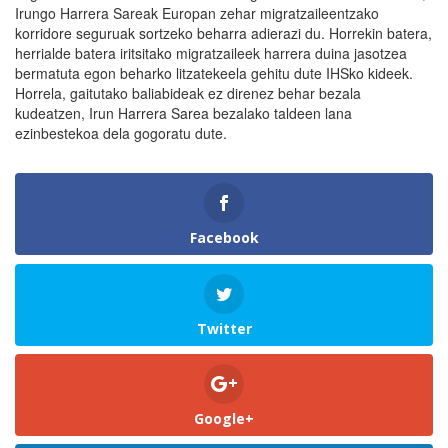
Irungo Harrera Sareak Europan zehar migratzaileentzako
korridore seguruak sortzeko beharra adierazi du. Horrekin batera,
herrialde batera iritsitako migratzaileek harrera duina jasotzea
bermatuta egon beharko litzatekeela gehitu dute IHSko kideek.
Horrela, gaitutako baliabideak ez direnez behar bezala
kudeatzen, Irun Harrera Sarea bezalako taldeen lana
ezinbestekoa dela gogoratu dute.
Facebook
Twitter
Google+