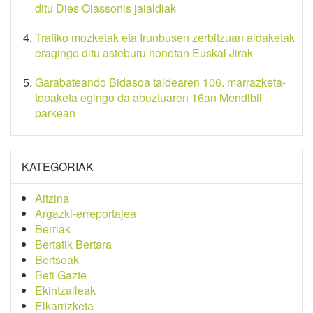
ditu Dies Oiassonis jaialdiak
Trafiko mozketak eta Irunbusen zerbitzuan aldaketak
eragingo ditu asteburu honetan Euskal Jirak
Garabateando Bidasoa taldearen 106. marrazketa-
topaketa egingo da abuztuaren 16an Mendibil
parkean
KATEGORIAK
Aitzina
Argazki-erreportajea
Berriak
Bertatik Bertara
Bertsoak
Beti Gazte
Ekintzaileak
Elkarrizketa