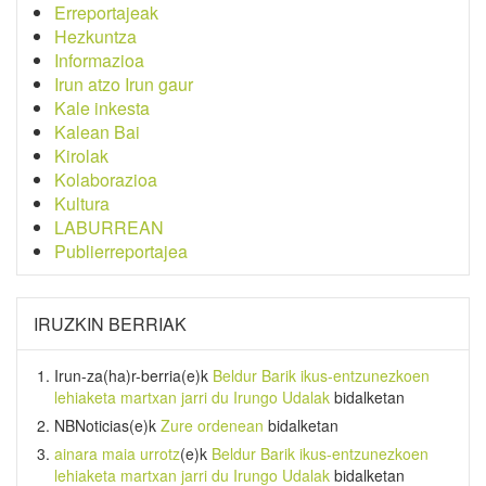
Erreportajeak
Hezkuntza
Informazioa
Irun atzo Irun gaur
Kale inkesta
Kalean Bai
Kirolak
Kolaborazioa
Kultura
LABURREAN
Publierreportajea
IRUZKIN BERRIAK
Irun-za(ha)r-berria
(e)k
Beldur Barik ikus-entzunezkoen
lehiaketa martxan jarri du Irungo Udalak
bidalketan
NBNoticias
(e)k
Zure ordenean
bidalketan
ainara maia urrotz
(e)k
Beldur Barik ikus-entzunezkoen
lehiaketa martxan jarri du Irungo Udalak
bidalketan