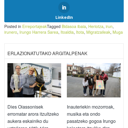
LinkedIn
Posted in
Erreportajeak
Tagged
Bidasoa ibaia
,
Heriotza
,
irun
,
irunero
,
Irungo Harrera Sarea
,
Itoaldia
,
Itota
,
Migratzaileak
,
Muga
ERLAZIONATUTAKO ARGITALPENAK
Dies Oiassonisek
Inauteriekin mozorroak,
erromatar arora itzultzeko
musika eta ondo
aukera eskainiko du
pasatzeko gogoa Irungo