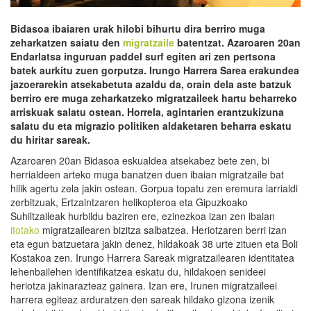
Bidasoa ibaiaren urak hilobi bihurtu dira berriro muga
zeharkatzen saiatu den
migratzaile
batentzat. Azaroaren 20an
Endarlatsa inguruan paddel surf egiten ari zen pertsona
batek aurkitu zuen gorputza. Irungo Harrera Sarea erakundea
jazoerarekin atsekabetuta azaldu da, orain dela aste batzuk
berriro ere muga zeharkatzeko migratzaileek hartu beharreko
arriskuak salatu ostean. Horrela, agintarien erantzukizuna
salatu du eta migrazio politiken aldaketaren beharra eskatu
du hiritar sareak.
Azaroaren 20an Bidasoa eskualdea atsekabez bete zen, bi
herrialdeen arteko muga banatzen duen ibaian migratzaile bat
hilik agertu zela jakin ostean. Gorpua topatu zen eremura larrialdi
zerbitzuak, Ertzaintzaren helikopteroa eta Gipuzkoako
Suhiltzaileak hurbildu baziren ere, ezinezkoa izan zen ibaian
itotako
migratzailearen bizitza salbatzea. Heriotzaren berri izan
eta egun batzuetara jakin denez, hildakoak 38 urte zituen eta Boli
Kostakoa zen. Irungo Harrera Sareak migratzailearen identitatea
lehenbailehen identifikatzea eskatu du, hildakoen senideei
heriotza jakinarazteaz gainera. Izan ere, Irunen migratzaileei
harrera egiteaz arduratzen den sareak hildako gizona izenik