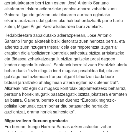
gertatutakoaren berri izan ostean José Antonio Santano
alkatearen tristura adierazteko prentsa-oharra zabaldu zuen.
Gainera, igande goizean udaletxearen aurrean egindako
elkarretaratzean udal gobernuko hainbat ordezkarik parte hartu
zuten, Miguel Ángel Páez alkateordea buru zutelarik.
Hedabideetara zabaldutako adierazpenean, Jose Antonio
Santano Irungo alkateak biziki deitoratu zuen heriotza berria, eta
adierazi zuen “izugarri tristea” dela eta “inpotentzia izugarria”
eragiten diela “poliziaren kontrolak saihestuz bizitza arriskatzeko
eta Bidasoa zeharkatzeagatik bizitza galtzeko prest dagoen
jendea dagoela ikusteak”. Santanok berretsi zuen Frantziak ulertu
behar duela “ezin diogula inori mugako pasabidea itxi, eta are
gutxiago hori azkenean tranpa hilgarri bihurtzen bada bere
bideari jarraitzeko ahaleginean atzera egiten ez dutenentzat”.
Alkateak hitz egin du mugako kontrolak birplanteatzeko beharraz,
pertsona horiek mugatik pasatzeagatik bizitza jokatzera eramaten
ari baitira. Gainera, berriro esan duenez “Europak migrazio-
politika komunak ezarri behar ditu batasuneko herrialde
guztientzat, drama horiek saihesteko”.
Migratzaileen fluxuan gorakada
Era berean, Irungo Harrera Sareak azken asteetan zehar