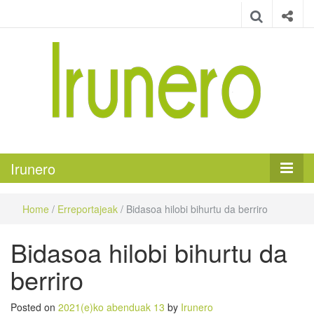
Irunero
Irungo euskarazko aldizkaria
Irunero
Home
/
Erreportajeak
/
Bidasoa hilobi bihurtu da berriro
Bidasoa hilobi bihurtu da
berriro
Posted on
2021(e)ko abenduak 13
by
Irunero