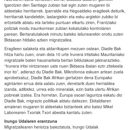
igarotzen den Santiago zubian bat egin zuten mugaren bi
aldeetako herritarrek. Iparralde eta Hegoaldeko eragileek deiturik,
herritarrak kandelekin, lastargiekin eta esku-argiekin zubiko bi
ertzetatik abiatu eta tarteko puntuan elkartu ziren, Frantziako
poliziak modu iraunkorrean zubian kokatutako kontrolaren
parean. Bertaratutakoek minutu bateko isilunearekin oroitu zuten
Bidasoan hildako azken migratzailea.
Eragileen salaketa eta aldarrikapen mezuen ostean, Diadie Bak
hitza hartu zuen, orain dela 10 urte Irunera iritsitako Mauritaniako
migratzaile baten hausnarketa bertan bildutakoei jakinarazteko.
“Irunera iritsi nintzenean uste nuen Bidasoa ibaian ezin zitekeela
inor ito”, adierazi du Diadie Bak. Mikrofonoa eskuen artean zuela
aprobetxatuz, Diadie Bak Afrikan gertatzen dena Europako
agintarien errua dela salatu zuen, denetarik duen herrialdea
izanda, adibidez, urrea edo mineralak, ezin baita ulertu Afrikan
pobreak izatea. Era horretan, Europa osoari laguntza eskatu dio
Diadie Bak, migrazio politikak aldatu daitezen. Ekitaldiaren
amaieran mugaren bi aldeetako biztanleek aho batez Mikel
Laborearen Txoriak Txori abestia kantatu zuten.
Irungo Udalaren erantzuna
Migratzailearen heriotza baieztatuta, Irungo Udalak