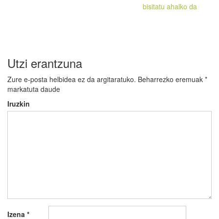
bisitatu ahalko da
nabigatu
Utzi erantzuna
Zure e-posta helbidea ez da argitaratuko.
Beharrezko eremuak
*
markatuta daude
Iruzkin
Izena
*