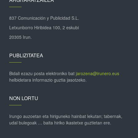
837 Comunicación y Publicidad S.L.
Letxunborro Hiribidea 100, 2 eskubi
20305 Irun.
PUBLIZITATEA
Bidali ezazu posta elektroniko bat
jarozena@irunero.eus
helbidetara informazio guztia jasotzeko.
NON LORTU
Irungo auzoetan eta hiriguneko hainbat lekutan; tabernak,
udal bulegoak … baita hiriko ikastetxe guztietan ere.