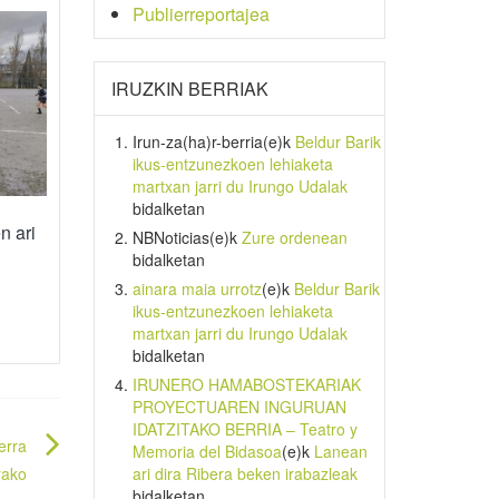
Publierreportajea
IRUZKIN BERRIAK
Irun-za(ha)r-berria
(e)k
Beldur Barik
ikus-entzunezkoen lehiaketa
martxan jarri du Irungo Udalak
bidalketan
n ari
NBNoticias
(e)k
Zure ordenean
bidalketan
ainara maia urrotz
(e)k
Beldur Barik
ikus-entzunezkoen lehiaketa
martxan jarri du Irungo Udalak
bidalketan
IRUNERO HAMABOSTEKARIAK
PROYECTUAREN INGURUAN
IDATZITAKO BERRIA – Teatro y
erra
Memoria del Bidasoa
(e)k
Lanean
ari dira Ribera beken irabazleak
rako
bidalketan