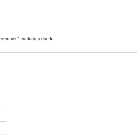
 eremuak
*
markatuta daude