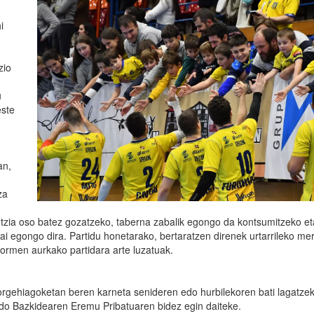
i
zio
u
este
an,
za
ientzia oso batez gozatzeko, taberna zabalik egongo da kontsumitzeko et
ai egongo dira. Partidu honetarako, bertaratzen direnek urtarrileko me
ormen aurkako partidara arte luzatuak.
orgehiagoketan beren karneta senideren edo hurbilekoren bati lagatze
edo Bazkidearen Eremu Pribatuaren bidez egin daiteke.