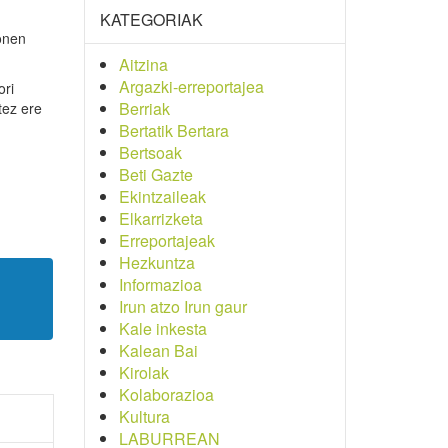
KATEGORIAK
onen
Aitzina
Argazki-erreportajea
ori
Berriak
tez ere
Bertatik Bertara
Bertsoak
Beti Gazte
Ekintzaileak
Elkarrizketa
Erreportajeak
Hezkuntza
Informazioa
Irun atzo Irun gaur
Kale inkesta
Kalean Bai
Kirolak
Kolaborazioa
Kultura
LABURREAN