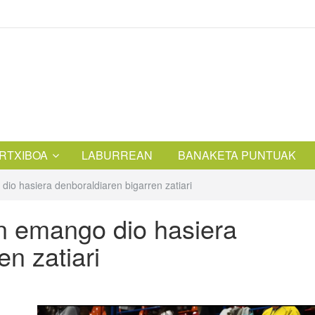
RTXIBOA
LABURREAN
BANAKETA PUNTUAK
io hasiera denboraldiaren bigarren zatiari
n emango dio hasiera
en zatiari