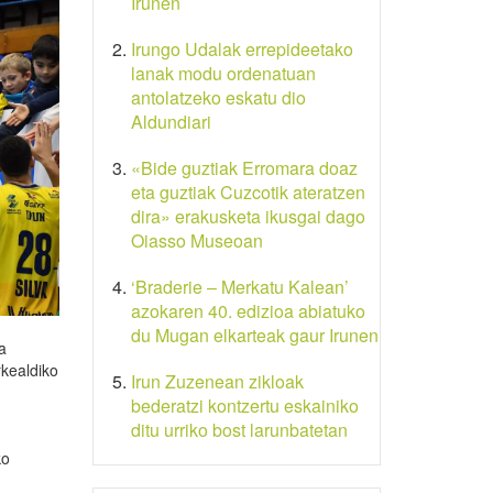
Irunen
Irungo Udalak errepideetako
lanak modu ordenatuan
antolatzeko eskatu dio
Aldundiari
«Bide guztiak Erromara doaz
eta guztiak Cuzcotik ateratzen
dira» erakusketa ikusgai dago
Oiasso Museoan
‘Braderie – Merkatu Kalean’
azokaren 40. edizioa abiatuko
du Mugan elkarteak gaur Irunen
a
rkealdiko
Irun Zuzenean zikloak
bederatzi kontzertu eskainiko
ditu urriko bost larunbatetan
ko