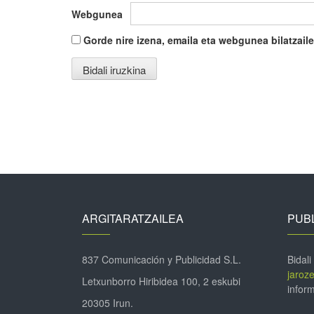
Webgunea
Gorde nire izena, emaila eta webgunea bilatza
ARGITARATZAILEA
PUBL
837 Comunicación y Publicidad S.L.
Bidali
jaroz
Letxunborro Hiribidea 100, 2 eskubi
inform
20305 Irun.