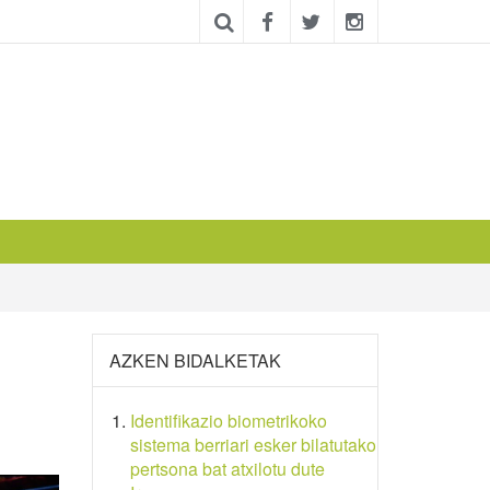
AZKEN BIDALKETAK
Identifikazio biometrikoko
sistema berriari esker bilatutako
pertsona bat atxilotu dute