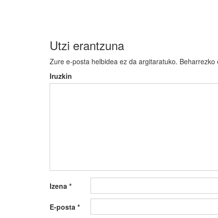
nabigatu
Utzi erantzuna
Zure e-posta helbidea ez da argitaratuko.
Beharrezko
Iruzkin
Izena
*
E-posta
*