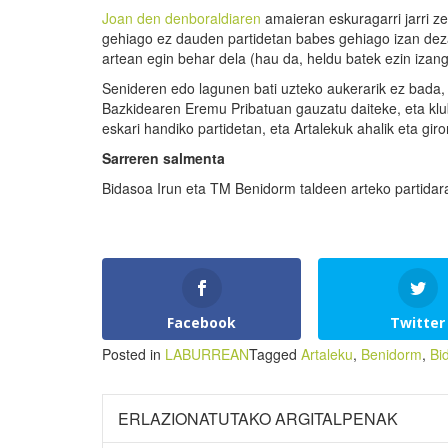
Joan den denboraldiaren
amaieran eskuragarri jarri ze
gehiago ez dauden partidetan babes gehiago izan dez
artean egin behar dela (hau da, heldu batek ezin izango
Senideren edo lagunen bati uzteko aukerarik ez bada, 
Bazkidearen Eremu Pribatuan gauzatu daiteke, eta kluba
eskari handiko partidetan, eta Artalekuk ahalik eta giro
Sarreren salmenta
Bidasoa Irun eta TM Benidorm taldeen arteko partidar
Facebook
Twitter
Posted in
LABURREAN
Tagged
Artaleku
,
Benidorm
,
Bi
ERLAZIONATUTAKO ARGITALPENAK