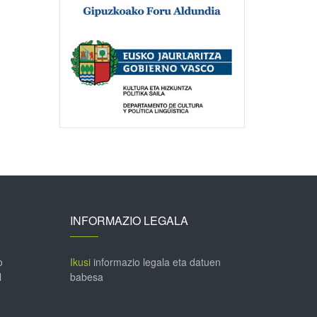
INFORMAZIO LEGALA
o
Ikusi
informazio legala eta datuen
l
babesa