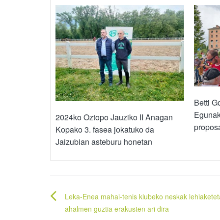
Betti G
Egunak
2024ko Oztopo Jauziko II Anagan
proposa
Kopako 3. fasea jokatuko da
Jaizubian asteburu honetan
Bidalketetan
Leka-Enea mahai-tenis klubeko neskak lehiakete
zehar
ahalmen guztia erakusten ari dira