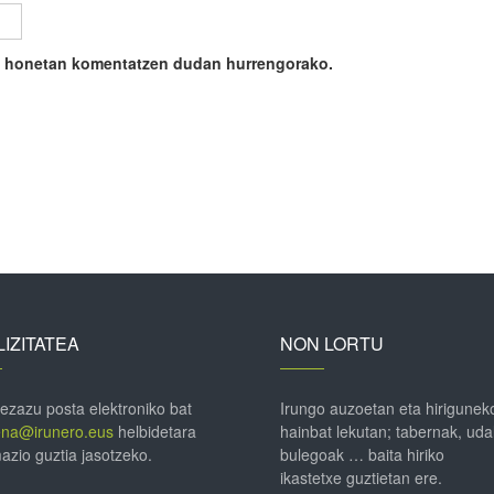
ile honetan komentatzen dudan hurrengorako.
IZITATEA
NON LORTU
 ezazu posta elektroniko bat
Irungo auzoetan eta hirigunek
ena@irunero.eus
helbidetara
hainbat lekutan; tabernak, uda
azio guztia jasotzeko.
bulegoak … baita hiriko
ikastetxe guztietan ere.