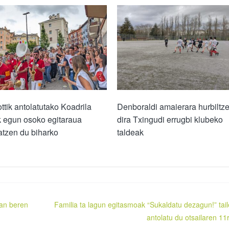
ottik antolatutako Koadrila
Denboraldi amaierara hurbiltze
 egun osoko egitaraua
dira Txingudi errugbi klubeko
tzen du biharko
taldeak
tan beren
Familia ta lagun egitasmoak “Sukaldatu dezagun!” tail
antolatu du otsailaren 11