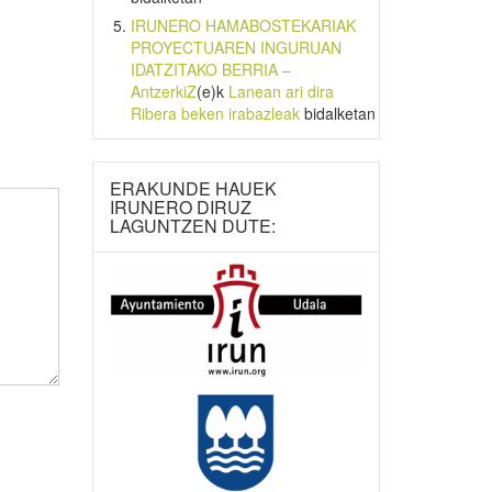
IRUNERO HAMABOSTEKARIAK
PROYECTUAREN INGURUAN
IDATZITAKO BERRIA –
AntzerkiZ
(e)k
Lanean ari dira
Ribera beken irabazleak
bidalketan
ERAKUNDE HAUEK
IRUNERO DIRUZ
LAGUNTZEN DUTE: