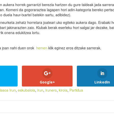
n aukera horrek garrantzi berezia hartzen du gure taldeak jada sarrera
an. Komeni da gogoraraztea lagapen hori adin-kategoria bereko perts
 duela haur-txartel batekin sartu, adibidez).
neurketa zehatz horretara joateari uko egiteko aukera dago. Erabaki h
ri jakinarazten zaio. Klubak berak eserleku hori salgai jar dezake, ba
rik onena edukitzea lortu.
a joan nahi duen orok
hemen
klik eginez eros ditzake sarrerak.
Google+
LinkedIn
dasoa Irun
,
eskubaloia
,
irun
,
irunero
,
kirola
,
Partidua