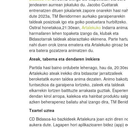
jendearen aurrean jokatuko du. Jacobo Cuétarak
entrenatzen dituen jokalariek zapore onarekin hasi nah
dute 2023a, TM Benidormen aurkako garaipenarekin
taldeak posizioak igo eta goiko postuetara hurbiltzeko.
Ostiral honetakoa,21:30ean,
Artalekuko
Indarra anima
harmailaren lehen topaketa izango da, klubak eta
Bidasotarrak taldeak abiarazitako ekimena. Parte hart
nahi duen orok izena ematera eta Artalekuko giroaz b
era batera gozatzera animatzen du.
Ateak, taberna eta dendaren irekiera
Partida hasi baino ordubete lehenago, hau da, 20:30e
Artalekuko ateak irekiko dira bidasotar jarraitzaileek
beroketatik euren taldea anima dezaten. Animo bakoit
funtsezkoa da garaipena lortzeko, zaleek eta taldeak
elkarrekin lortzen baitituzte arrakasta guztiak. Esper
dendan kirol arropa, kalekoa eta hainbat produktu salg
azken beherapenez baliatu ahal izango dira, TM Benid
Txartel uztea
CD Bidasoa-ko bazkideek Artalekura joan ezin diren n
aukera dute. Lagapen hori aplikazioaren bidez (app) 