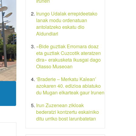
Irunen
Irungo Udalak errepideetako
lanak modu ordenatuan
antolatzeko eskatu dio
Aldundiari
«Bide guztiak Erromara doaz
eta guztiak Cuzcotik ateratzen
dira» erakusketa ikusgai dago
Oiasso Museoan
‘Braderie – Merkatu Kalean’
azokaren 40. edizioa abiatuko
du Mugan elkarteak gaur Irunen
Irun Zuzenean zikloak
bederatzi kontzertu eskainiko
ditu urriko bost larunbatetan