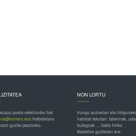
IZITATEA
NON LORTU
 ezazu posta elektroniko bat
Irungo auzoetan eta hirigunek
ena@irunero.eus
helbidetara
hainbat lekutan; tabernak, uda
azio guztia jasotzeko.
bulegoak … baita hiriko
ikastetxe guztietan ere.