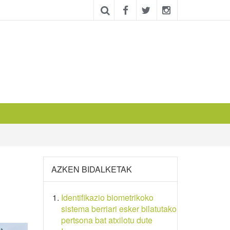
AZKEN BIDALKETAK
Identifikazio biometrikoko
sistema berriari esker bilatutako
pertsona bat atxilotu dute