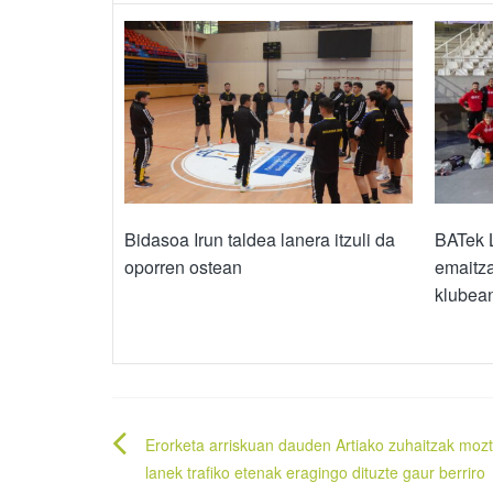
Bidasoa Irun taldea lanera itzuli da
BATek 
oporren ostean
emaitza
klubea
Bidalketetan
Erorketa arriskuan dauden Artiako zuhaitzak moz
zehar
lanek trafiko etenak eragingo dituzte gaur berriro