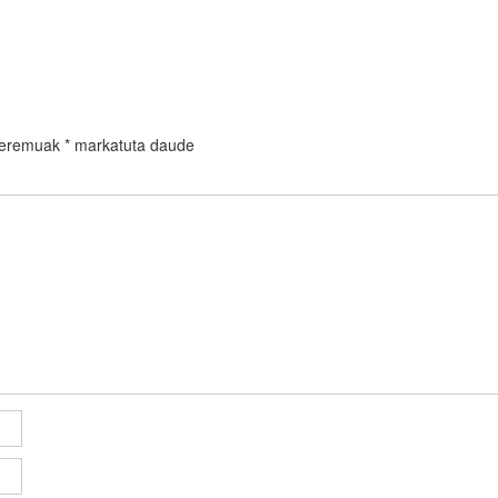
 eremuak
*
markatuta daude