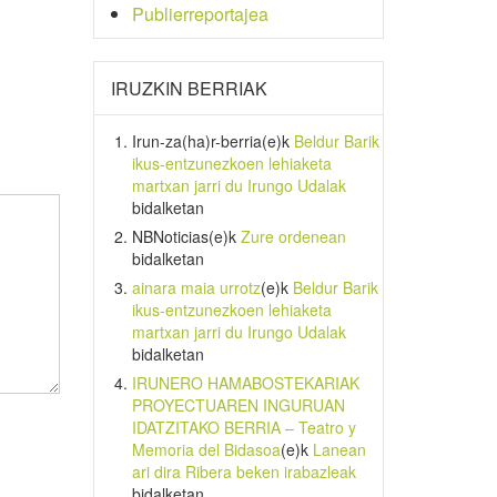
Publierreportajea
IRUZKIN BERRIAK
Irun-za(ha)r-berria
(e)k
Beldur Barik
ikus-entzunezkoen lehiaketa
martxan jarri du Irungo Udalak
bidalketan
NBNoticias
(e)k
Zure ordenean
bidalketan
ainara maia urrotz
(e)k
Beldur Barik
ikus-entzunezkoen lehiaketa
martxan jarri du Irungo Udalak
bidalketan
IRUNERO HAMABOSTEKARIAK
PROYECTUAREN INGURUAN
IDATZITAKO BERRIA – Teatro y
Memoria del Bidasoa
(e)k
Lanean
ari dira Ribera beken irabazleak
bidalketan