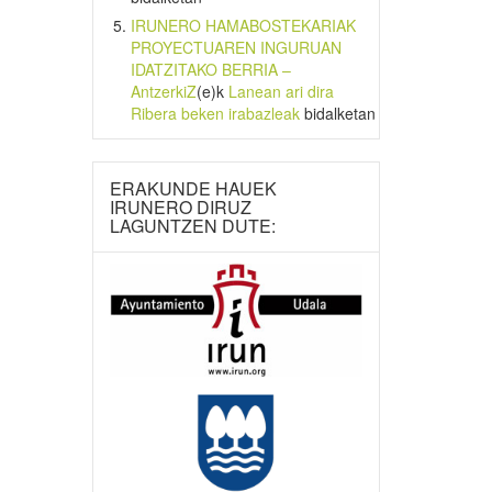
IRUNERO HAMABOSTEKARIAK
PROYECTUAREN INGURUAN
IDATZITAKO BERRIA –
AntzerkiZ
(e)k
Lanean ari dira
Ribera beken irabazleak
bidalketan
ERAKUNDE HAUEK
IRUNERO DIRUZ
LAGUNTZEN DUTE: