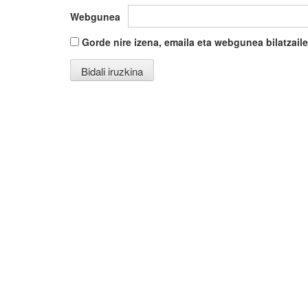
Webgunea
Gorde nire izena, emaila eta webgunea bilatza