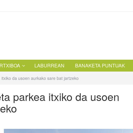
RTXIBOA
LABURREAN
BANAKETA PUNTUAK
 itxiko da usoen aurkako sare bat jartzeko
eta parkea itxiko da usoen
zeko