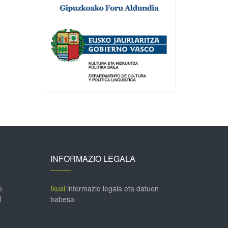
INFORMAZIO LEGALA
o
Ikusi
informazio legala eta datuen
l
babesa