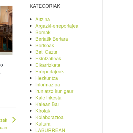
KATEGORIAK
Aitzina
Argazki-erreportajea
Berriak
Bertatik Bertara
Bertsoak
Beti Gazte
Ekintzaileak
ko
Elkarrizketa
Erreportajeak
a
Hezkuntza
Informazioa
Irun atzo Irun gaur
Kale inkesta
Kalean Bai
Kirolak
Kolaborazioa
tsak
Kultura
zean
LABURREAN