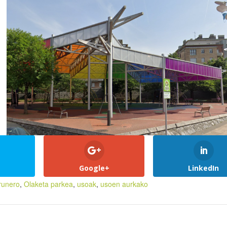
Google+
LinkedIn
irunero
,
Olaketa parkea
,
usoak
,
usoen aurkako