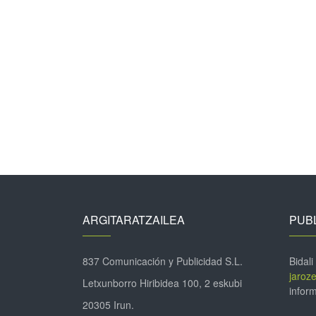
ARGITARATZAILEA
PUBL
837 Comunicación y Publicidad S.L.
Bidali
jaroz
Letxunborro Hiribidea 100, 2 eskubi
inform
20305 Irun.