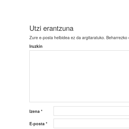
nabigatu
Utzi erantzuna
Zure e-posta helbidea ez da argitaratuko.
Beharrezko
Iruzkin
Izena
*
E-posta
*