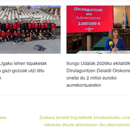
Ligako lehen topaketak
Irungo Udalak 2026ko ekitaldi
 gazi-gozoak utzi ditu
Dirulaguntzen Deialdi Orokorr
n
onetsi du 2 milioi euroko
aurrekontuarekin
teko
Euskara larrialdi linguistikotik erreskatatzeko urra
eskatuko dituzte abenduaren 3ko elkarretarat