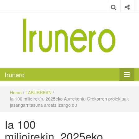
Irunero
Irungo euskarazko aldizkaria
Irunero
Home
/
LABURREAN
/
Ia 100 milioirekin, 2025eko Aurrekontu Orokorren proiektuak
jasangarritasuna ardatz izango du
Ia 100
milioirekin, 2025eko