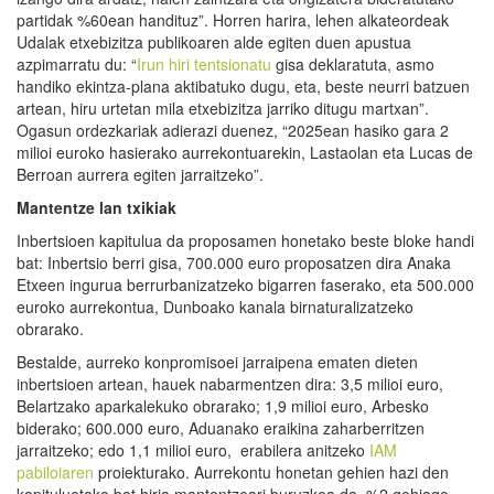
partidak %60ean handituz”. Horren harira, lehen alkateordeak
Udalak etxebizitza publikoaren alde egiten duen apustua
azpimarratu du: “
Irun hiri tentsionatu
gisa deklaratuta, asmo
handiko ekintza-plana aktibatuko dugu, eta, beste neurri batzuen
artean, hiru urtetan mila etxebizitza jarriko ditugu martxan”.
Ogasun ordezkariak adierazi duenez, “2025ean hasiko gara 2
milioi euroko hasierako aurrekontuarekin, Lastaolan eta Lucas de
Berroan aurrera egiten jarraitzeko”.
M
antentze
lan txikiak
Inbertsioen kapitulua da proposamen honetako beste bloke handi
bat: Inbertsio berri gisa, 700.000 euro proposatzen dira Anaka
Etxeen ingurua berrurbanizatzeko bigarren faserako, eta 500.000
euroko aurrekontua, Dunboako kanala birnaturalizatzeko
obrarako.
Bestalde, aurreko konpromisoei jarraipena ematen dieten
inbertsioen artean, hauek nabarmentzen dira: 3,5 milioi euro,
Belartzako aparkalekuko obrarako; 1,9 milioi euro, Arbesko
biderako; 600.000 euro, Aduanako eraikina zaharberritzen
jarraitzeko; edo 1,1 milioi euro, erabilera anitzeko
IAM
pabiloiaren
proiekturako. Aurrekontu honetan gehien hazi den
kapituluetako bat hiria mantentzeari buruzkoa da, %2 gehiago