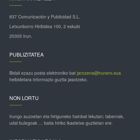
837 Comunicación y Publicidad S.L.
Letxunborro Hiribidea 100, 2 eskubi
20305 Irun.
PUBLIZITATEA
Bidali ezazu posta elektroniko bat
jarozena@irunero.eus
helbidetara informazio guztia jasotzeko.
NON LORTU
Irungo auzoetan eta hiriguneko hainbat lekutan; tabernak,
udal bulegoak … baita hiriko ikastetxe guztietan ere.