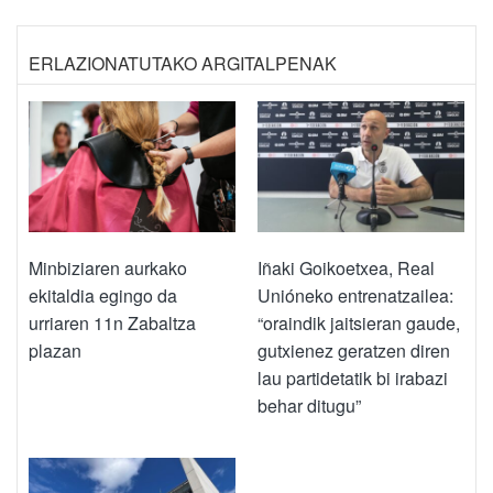
ERLAZIONATUTAKO ARGITALPENAK
Minbiziaren aurkako
Iñaki Goikoetxea, Real
ekitaldia egingo da
Unióneko entrenatzailea:
urriaren 11n Zabaltza
“oraindik jaitsieran gaude,
plazan
gutxienez geratzen diren
lau partidetatik bi irabazi
behar ditugu”