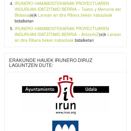
IRUNERO HAMABOSTEKARIAK PROYECTUAREN
INGURUAN IDATZITAKO BERRIA – Teatro y Memoria del
Bidasoa
(e)k
Lanean ari dira Ribera beken irabazleak
bidalketan
IRUNERO HAMABOSTEKARIAK PROYECTUAREN
INGURUAN IDATZITAKO BERRIA – AntzerkiZ
(e)k
Lanean
ari dira Ribera beken irabazleak
bidalketan
ERAKUNDE HAUEK IRUNERO DIRUZ
LAGUNTZEN DUTE: