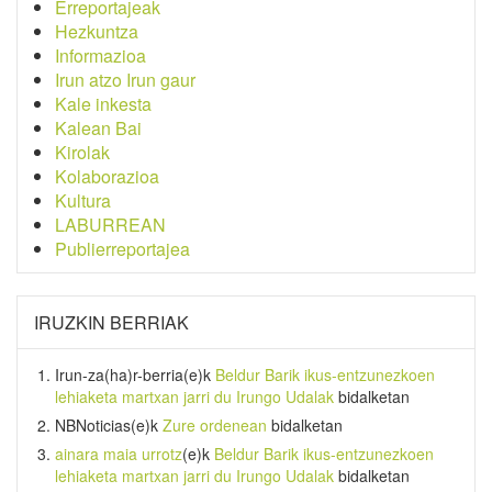
Erreportajeak
Hezkuntza
Informazioa
Irun atzo Irun gaur
Kale inkesta
Kalean Bai
Kirolak
Kolaborazioa
Kultura
LABURREAN
Publierreportajea
IRUZKIN BERRIAK
Irun-za(ha)r-berria
(e)k
Beldur Barik ikus-entzunezkoen
lehiaketa martxan jarri du Irungo Udalak
bidalketan
NBNoticias
(e)k
Zure ordenean
bidalketan
ainara maia urrotz
(e)k
Beldur Barik ikus-entzunezkoen
lehiaketa martxan jarri du Irungo Udalak
bidalketan