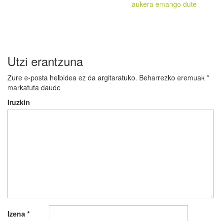
aukera emango dute
Utzi erantzuna
Zure e-posta helbidea ez da argitaratuko.
Beharrezko eremuak
*
markatuta daude
Iruzkin
Izena
*