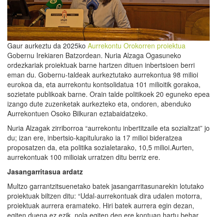
Gaur aurkeztu da 2025ko
Aurrekontu Orokorren proiektua
Gobernu Irekiaren Batzordean. Nuria Alzaga Ogasuneko
ordezkariak proiektuak barne hartzen dituen inbertsioen berri
eman du. Gobernu-taldeak aurkeztutako aurrekontua 98 milioi
eurokoa da, eta aurrekontu kontsolidatua 101 milioitik gorakoa,
sozietate publikoak barne. Orain talde politikoek 20 eguneko epea
izango dute zuzenketak aurkezteko eta, ondoren, abenduko
Aurrekontuen Osoko Bilkuran eztabaidatzeko.
Nuria Alzagak zirriborroa “aurrekontu inbertitzaile eta sozialtzat” jo
du; izan ere, inbertsio-kapitulurako ia 17 milioi bideratzea
proposatzen da, eta politika sozialetarako, 10,5 milioi.Aurten,
aurrekontuak 100 milioiak urratzen ditu berriz ere.
J
asangarri
tasua ardatz
Multzo garrantzitsuenetako batek jasangarritasunarekin lotutako
proiektuak biltzen ditu: “Udal-aurrekontuak dira udalen motorra,
proiektuak aurrera eramateko. Hiri batek aurrera egin dezan,
egiten duena ez ezik, nola egiten den ere kontuan hartu behar