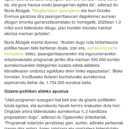
da, eta gure hautua modu jasangarrian egitea da”, adierazi du
Nuria Alzagak. “
Mugikortasun jasangarria
eta Isuri Gutxiko
Eremua garatzea dira jasangarritasunari dagokionez aurrean
ditugun erronka garrantzitsuenetako bi; horregatik, 2025ean 1,3
milioi euro bideratuko ditugu, plan horiekin lotutako hainbat
ekintza martxan jartzeko”.
Nuria Alzagak erantsi duenez, “ikusten dugu nola hiritartasuna
politika hauen bide berberan doala, izan ere,
aurrekontu parte
hartzaileen
bidez, jasangarritasunarekin eta ingurumenarekin
erlazionatutako programak jarriko dira martxan 500.000 euroko
aurrekontuarekin bidegorrien luzatze edota aldaketa
klimatikoaren ondorioz egokituko diren hiriko espazioetan”. Bloke
horretan, IrunBuseko flotaren kontraturako aurrekontua
azpimarratu behar da, 1.754.000 eurokoa baita.
Gizarte-politik
en aldeko apustua
“Udal-programen ezaugarri bat beti izan da gizarte politikekin
lotuta egotea, eta aurrekontu hauek berriro erakusten dute hori.
Ongizate arlora bideratutako aurrekontua % 2 handitzea
proposatzen dugu”, adierazi du Ogasuneko ordezkariak.
“Programak indartzen jarraitzeaz gain, aurten, adineko pertsonak
izango dira ardatz, haien zaintzara eta ongizatera bideratutako