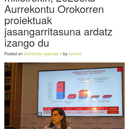
Aurrekontu Orokorren
proiektuak
jasangarritasuna ardatz
izango du
Posted on
2024(e)ko azaroak 4
by
Irunero