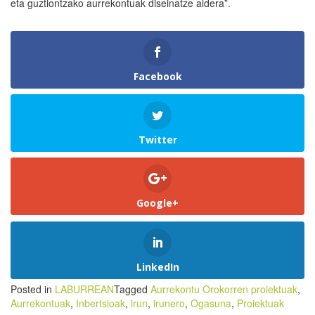
eta guztiontzako aurrekontuak diseinatze aldera”.
Facebook
Twitter
Google+
LinkedIn
Posted in
LABURREAN
Tagged
Aurrekontu Orokorren proiektuak
,
Aurrekontuak
,
Inbertsioak
,
irun
,
irunero
,
Ogasuna
,
Proiektuak