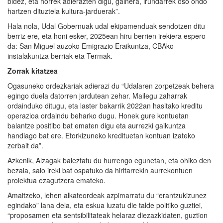
bidez, eta horrek adierazten digu, gainera, irundarrek oso ondo
hartzen dituztela kultura-jarduerak”.
Hala nola, Udal Gobernuak udal ekipamenduak sendotzen ditu
berriz ere, eta honi esker, 2025ean hiru berrien irekiera espero
da: San Miguel auzoko Emigrazio Eraikuntza, CBAko
instalakuntza berriak eta Termak.
Zorrak kitatzea
Ogasuneko ordezkariak adierazi du “Udalaren zorpetzeak behera
egingo duela datorren jardutean zehar. Mailegu zaharrak
ordainduko ditugu, eta laster bakarrik 2022an hasitako kreditu
operazioa ordaindu beharko dugu. Honek gure kontuetan
balantze positibo bat ematen digu eta aurrezki gaikuntza
handiago bat ere. Etorkizuneko kredituetan kontuan izateko
zerbait da”.
Azkenik, Alzagak baieztatu du hurrengo egunetan, eta ohiko den
bezala, saio ireki bat ospatuko da hiritarrekin aurrekontuen
proiektua ezagutzera emateko.
Amaitzeko, lehen alkateordeak azpimarratu du “erantzukizunez
egindako” lana dela, eta eskua luzatu die talde politiko guztiei,
“proposamen eta sentsibilitateak helaraz diezazkidaten, guztion