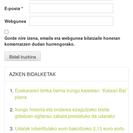
E-posta
*
Webgunea
Gorde nire izena, emaila eta webgunea bilatzaile honetan
komentatzen dudan hurrengorako.
AZKEN BIDALKETAK
Euskararen birika berria Irungo kaleetan: ‘Kalean Bai’
plana
Irungo historia eta ondarea ezagutzeko bisita
gidatuen egitarau zabala prestatuko da udarako
Udalak inbertitutako euro bakoitzeko 2,13 euro sortu