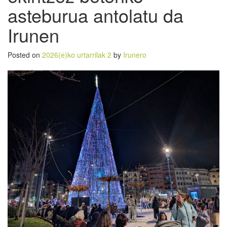
asteburua antolatu da
Irunen
Posted on
2026(e)ko urtarrilak 2
by
Irunero