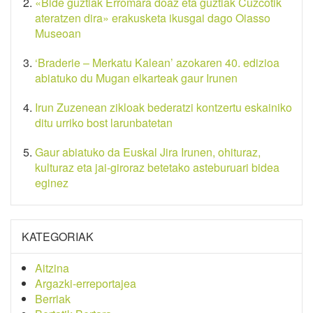
«Bide guztiak Erromara doaz eta guztiak Cuzcotik
ateratzen dira» erakusketa ikusgai dago Oiasso
Museoan
‘Braderie – Merkatu Kalean’ azokaren 40. edizioa
abiatuko du Mugan elkarteak gaur Irunen
Irun Zuzenean zikloak bederatzi kontzertu eskainiko
ditu urriko bost larunbatetan
Gaur abiatuko da Euskal Jira Irunen, ohituraz,
kulturaz eta jai-giroraz betetako asteburuari bidea
eginez
KATEGORIAK
Aitzina
Argazki-erreportajea
Berriak