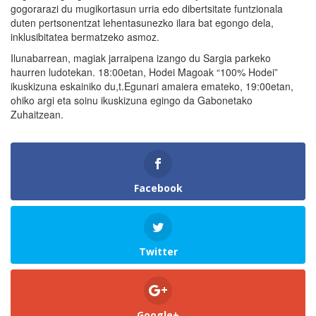
gogorarazi du mugikortasun urria edo dibertsitate funtzionala
duten pertsonentzat lehentasunezko ilara bat egongo dela,
inklusibitatea bermatzeko asmoz.
Ilunabarrean, magiak jarraipena izango du Sargia parkeko
haurren ludotekan. 18:00etan, Hodei Magoak “100% Hodei”
ikuskizuna eskainiko du,t.Egunari amaiera emateko, 19:00etan,
ohiko argi eta soinu ikuskizuna egingo da Gabonetako
Zuhaitzean.
Facebook
Twitter
Google+