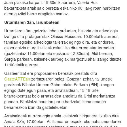
Juan plazako karpan. 19:30etik aurrera, Valeria Ros
bakarrizketalariak saio berezia eskainiko du, jai-giroan hurbiltzen
diren guztiei barre eragiteko asmoz.
Urtarrilaren 3an, larunbatean
Urtarrilaren 3an,goizeko lehen orduetan, historia eta arkeologia
izango dira protagonistak Oiasso Museoan. 10:00etatik aurrera,
familian egiteko arkeologia tailerrak egingo dira, eta ondoren,
esperientzia murgiltzaileak eskainiko dira erromatar termetan
(gaztelaniaz 11:00etan eta euskaraz 12:30ean). Aldi berean,
Sargia parkean, txikienek aurpegiak margoztu ahal izango dituzte
11:00etatik aurrera.
Gazteentzat ere proposamen bereziak prestatu dira
GazteARTEan
zerbitzuaren bidez. Goizean zehar, 12 urtetik
gorakoek Bilboko Umeen Gabonetako Parkera (PIN) txangoa
egingo dute egun-pasa, eta arratsaldean, 15-18 urte
bitartekoentzat bolo arratsaldea antolatu da Urbil merkataritza
gunean. Bi ekintza hauetan parte hartzeko izena ematea
beharrezkoa izan da gaztelekuetan.
Arratsaldeak aurrera egin ahala, ekintzak hirigunera itzuliko dira.
Amaia KZn, 17:00etan, Autismoaren espektroko nahasmenduren
bat duten pertsonentzat egokitutako zine saioa egongo da “Los