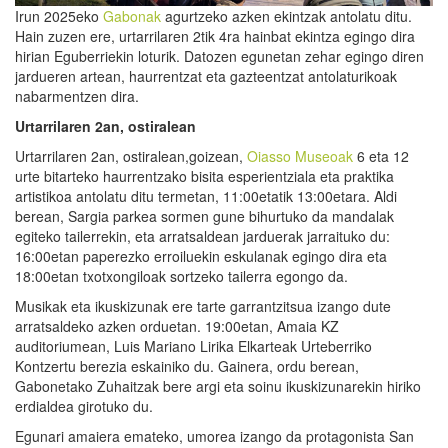
Irun 2025eko
Gabonak
agurtzeko azken ekintzak antolatu ditu.
Hain zuzen ere, urtarrilaren 2tik 4ra hainbat ekintza egingo dira
hirian Eguberriekin loturik. Datozen egunetan zehar egingo diren
jardueren artean, haurrentzat eta gazteentzat antolaturikoak
nabarmentzen dira.
Urtarrilaren 2an, ostiralean
Urtarrilaren 2an, ostiralean,goizean,
Oiasso Museoak
6 eta 12
urte bitarteko haurrentzako bisita esperientziala eta praktika
artistikoa antolatu ditu termetan, 11:00etatik 13:00etara. Aldi
berean, Sargia parkea sormen gune bihurtuko da mandalak
egiteko tailerrekin, eta arratsaldean jarduerak jarraituko du:
16:00etan paperezko erroiluekin eskulanak egingo dira eta
18:00etan txotxongiloak sortzeko tailerra egongo da.
Musikak eta ikuskizunak ere tarte garrantzitsua izango dute
arratsaldeko azken orduetan. 19:00etan, Amaia KZ
auditoriumean, Luis Mariano Lirika Elkarteak Urteberriko
Kontzertu berezia eskainiko du. Gainera, ordu berean,
Gabonetako Zuhaitzak bere argi eta soinu ikuskizunarekin hiriko
erdialdea girotuko du.
Egunari amaiera emateko, umorea izango da protagonista San