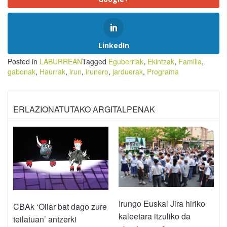
LinkedIn
Posted in
LABURREAN
Tagged
Eguberriak
,
Ekintzak
,
Familia
,
gabonak
,
Haurrak
,
irun
,
irunero
,
jarduerak
,
Programa
ERLAZIONATUTAKO ARGITALPENAK
Irungo Euskal Jira hiriko
CBAk ‘Oilar bat dago zure
kaleetara itzuliko da
teilatuan’ antzerki