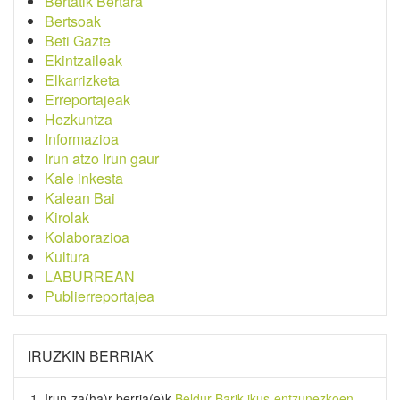
Bertatik Bertara
Bertsoak
Beti Gazte
Ekintzaileak
Elkarrizketa
Erreportajeak
Hezkuntza
Informazioa
Irun atzo Irun gaur
Kale inkesta
Kalean Bai
Kirolak
Kolaborazioa
Kultura
LABURREAN
Publierreportajea
IRUZKIN BERRIAK
Irun-za(ha)r-berria
(e)k
Beldur Barik ikus-entzunezkoen