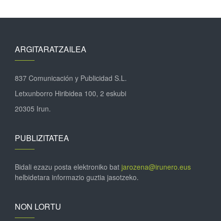
ARGITARATZAILEA
837 Comunicación y Publicidad S.L.
Letxunborro Hiribidea 100, 2 eskubi
20305 Irun.
PUBLIZITATEA
Bidali ezazu posta elektroniko bat
jarozena@irunero.eus
helbidetara informazio guztia jasotzeko.
NON LORTU