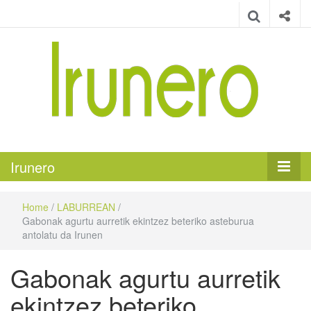
Irunero
Irungo euskarazko aldizkaria
Irunero
Home
/
LABURREAN
/
Gabonak agurtu aurretik ekintzez beteriko asteburua
antolatu da Irunen
Gabonak agurtu aurretik
ekintzez beteriko