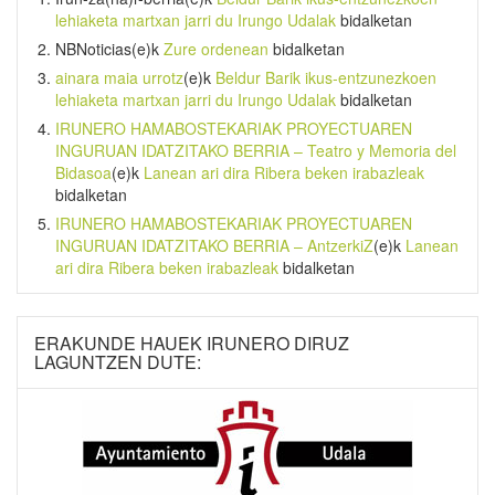
lehiaketa martxan jarri du Irungo Udalak
bidalketan
NBNoticias
(e)k
Zure ordenean
bidalketan
ainara maia urrotz
(e)k
Beldur Barik ikus-entzunezkoen
lehiaketa martxan jarri du Irungo Udalak
bidalketan
IRUNERO HAMABOSTEKARIAK PROYECTUAREN
INGURUAN IDATZITAKO BERRIA – Teatro y Memoria del
Bidasoa
(e)k
Lanean ari dira Ribera beken irabazleak
bidalketan
IRUNERO HAMABOSTEKARIAK PROYECTUAREN
INGURUAN IDATZITAKO BERRIA – AntzerkiZ
(e)k
Lanean
ari dira Ribera beken irabazleak
bidalketan
ERAKUNDE HAUEK IRUNERO DIRUZ
LAGUNTZEN DUTE: