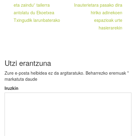
zehar
eta zaindu” tailerra
Inauterietara pasako dira
antolatu du Ekoetxea
hiriko adinekoen
nabigatu
Txingudik larunbaterako
espazioak urte
hasierarekin
Utzi erantzuna
Zure e-posta helbidea ez da argitaratuko.
Beharrezko eremuak
*
markatuta daude
Iruzkin