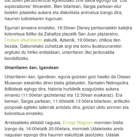
exploradores” filmarekin. Bien bitartean, Sargia parkean elur
bolekin jolasteko aukera eta diskofesta animatua izango dira,
haurren ludotekaren inguruan.
Egunari amaiera emateko, 18:30ean Disney pertsonaiekin kalejira
koloretsua ibiliko da Zabaltza plazatik San Juan plazaraino,
Ondare elkartearen
eskutik. Azkenik, 19:00etan, ohikoa den
bezala, Gabonetako zuhaitzak argi eta soinu ikuskizunarekin
argituko du hiriko erdialdean, urtarrilaren 3ko jardunaldia
borobiltzeko.
Urtarrilaren 4an, igandean
Urtarrilaren 4an, igandean, eguna goizean goiz hasiko da Oiasso
Museoan eskainiko diren bisita gidatuekin. Xantalen Nekropolira
ibilbideak egingo dira, historia hurbiletik ezagutzeko aukera
emanez (11:00etan gaztelaniaz eta 12:30ean euskaraz). Era
berean, Sargia parkean, 11:00etatik 13:30era bitartean, artilezko
ponpoiak egiteko tailerrak antolatu dira, goizari ukitu sormen eta
koloretsua emateko.
Arratsaldeko ekitaldi nagusia,
Errege Magoen
morroien bisita
izango da. 16:00etatik 20:00etara, morroiek Udaletxeko areto
nagusian egongo dira haurren eskutitzak jasotzeko. Udalak