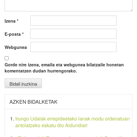
Izena
*
E-posta
*
Webgunea
Gorde nire izena, emaila eta webgunea bilatzaile honetan
komentatzen dudan hurrengorako.
AZKEN BIDALKETAK
Irungo Udalak errepideetako lanak modu ordenatuan
antolatzeko eskatu dio Aldundiari