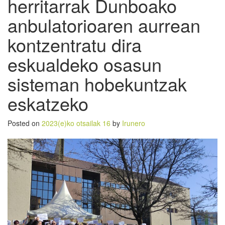
herritarrak Dunboako
anbulatorioaren aurrean
kontzentratu dira
eskualdeko osasun
sisteman hobekuntzak
eskatzeko
Posted on
2023(e)ko otsailak 16
by
Irunero