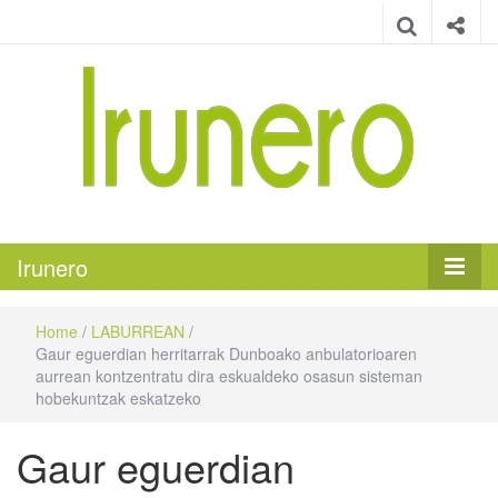
Irunero
Irungo euskarazko aldizkaria
Irunero
Home
/
LABURREAN
/
Gaur eguerdian herritarrak Dunboako anbulatorioaren
aurrean kontzentratu dira eskualdeko osasun sisteman
hobekuntzak eskatzeko
Gaur eguerdian