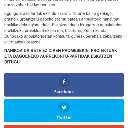
arazo zahar bat konpontzen.
Egungo arazo larriak ezin du itxaron, 10 urte baino gehiago,
oraindik urbanizatu gabeko eremu batean anbulatorio handi bat
eraikiko dela agindu dute. Eskatzen dugu hirugarren anbulatorioa
eraikitzeko proiektuari ekitea eta, bitartean, Zentroko eta
Dunboako anbulatorioetan kontsulta-guneak berehala zabaltzeko
alternatibak bilatzea.
NAHIKOA DA BETE EZ DIREN PROMESEKIN. PROIEKTUAK
ETA DAGOENEKO AURREKONTU-PARTIDAK ESKATZEN
DITUGU
Facebook
Twitter