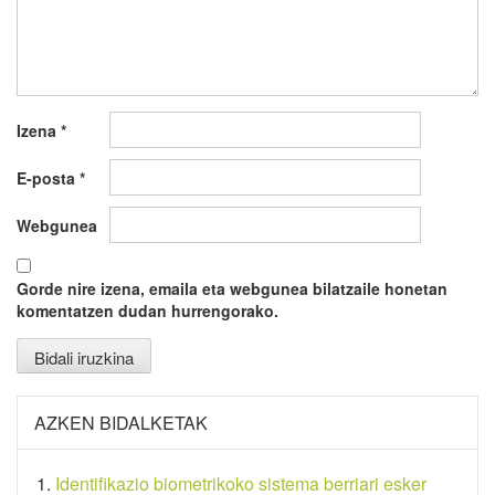
Izena
*
E-posta
*
Webgunea
Gorde nire izena, emaila eta webgunea bilatzaile honetan
komentatzen dudan hurrengorako.
AZKEN BIDALKETAK
Identifikazio biometrikoko sistema berriari esker