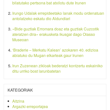
bilatutako pertsona bat atxilotu dute Irunen
Irungo Udalak errepideetako lanak modu ordenatuan
antolatzeko eskatu dio Aldundiari
«Bide guztiak Erromara doaz eta guztiak Cuzcotik
ateratzen dira» erakusketa ikusgai dago Oiasso
Museoan
‘Braderie – Merkatu Kalean’ azokaren 40. edizioa
abiatuko du Mugan elkarteak gaur Irunen
Irun Zuzenean zikloak bederatzi kontzertu eskainiko
ditu urriko bost larunbatetan
KATEGORIAK
Aitzina
Argazki-erreportajea