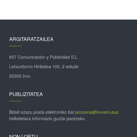
ARGITARATZAILEA
837 Comunicación y Publicidad S.L.
Letxunborro Hiribidea 100, 2 eskubi
20305 Irun.
PUBLIZITATEA
Bidali ezazu posta elektroniko bat
jarozena@irunero.eus
helbidetara informazio guztia jasotzeko.
NON LORTU