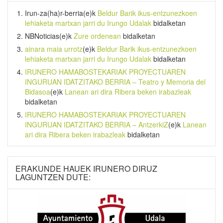
Irun-za(ha)r-berria
(e)k
Beldur Barik ikus-entzunezkoen
lehiaketa martxan jarri du Irungo Udalak
bidalketan
NBNoticias
(e)k
Zure ordenean
bidalketan
ainara maia urrotz
(e)k
Beldur Barik ikus-entzunezkoen
lehiaketa martxan jarri du Irungo Udalak
bidalketan
IRUNERO HAMABOSTEKARIAK PROYECTUAREN
INGURUAN IDATZITAKO BERRIA – Teatro y Memoria del
Bidasoa
(e)k
Lanean ari dira Ribera beken irabazleak
bidalketan
IRUNERO HAMABOSTEKARIAK PROYECTUAREN
INGURUAN IDATZITAKO BERRIA – AntzerkiZ
(e)k
Lanean
ari dira Ribera beken irabazleak
bidalketan
ERAKUNDE HAUEK IRUNERO DIRUZ
LAGUNTZEN DUTE: