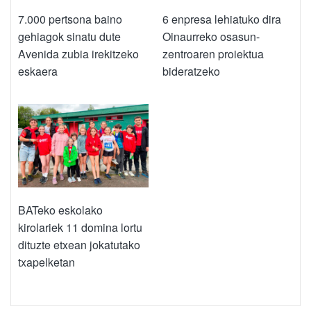
7.000 pertsona baino
6 enpresa lehiatuko dira
gehiagok sinatu dute
Oinaurreko osasun-
Avenida zubia irekitzeko
zentroaren proiektua
eskaera
bideratzeko
BATeko eskolako
kirolariek 11 domina lortu
dituzte etxean jokatutako
txapelketan