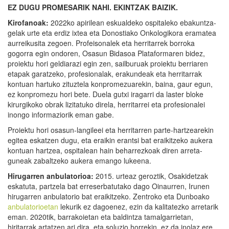
EZ DUGU PROMESARIK NAHI. EKINTZAK BAIZIK.
Kirofanoak:
2022ko apirilean eskualdeko ospitaleko ebakuntza-
gelak urte eta erdiz ixtea eta Donostiako Onkologikora eramatea
aurreikusita zegoen. Profeisonalek eta herritarrek borroka
gogorra egin ondoren, Osasun Bidasoa Plataformaren bidez,
proiektu hori geldiarazi egin zen, sailburuak proiektu berriaren
etapak garatzeko, profesionalak, erakundeak eta herritarrak
kontuan hartuko zituztela konpromezuarekin, baina, gaur egun,
ez konpromezu hori bete. Duela gutxi iragarri da laster bloke
kirurgikoko obrak lizitatuko direla, herritarrei eta profesionalei
inongo informaziorik eman gabe.
Proiektu hori osasun-langileei eta herritarren parte-hartzearekin
egitea eskatzen dugu, eta eraikin erantsi bat eraikitzeko aukera
kontuan hartzea, ospitalean hain beharrezkoak diren arreta-
guneak zabaltzeko aukera emango lukeena.
Hirugarren anbulatorioa:
2015. urteaz geroztik, Osakidetzak
eskatuta, partzela bat erreserbatutako dago Oinaurren, Irunen
hirugarren anbulatorio bat eraikitzeko. Zentroko eta Dunboako
anbulatorioetan
lekurik ez dagoenez, ezin da kalitatezko arretarik
eman. 2020tik, barrakoietan eta baldintza tamalgarrietan,
hiritarrak artatzen ari dira, eta soluzio horrekin, ez da inolaz ere