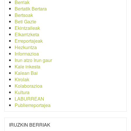
Berriak
Bertatik Bertara
Bertsoak
Beti Gazte
Ekintzaileak
Elkarrizketa
Erreportajeak
Hezkuntza
Informazioa
Irun atzo Irun gaur
Kale inkesta
Kalean Bai
Kirolak
Kolaborazioa
Kultura
LABURREAN
Publierreportajea
IRUZKIN BERRIAK