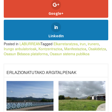
Google+
LinkedIn
Posted in
LABURREAN
Tagged
Elkarretaratzea
,
irun
,
irunero
,
Irungo anbulatorioak
,
Kontzentrazioa
,
Manifestazioa
,
Osakidetza
,
Osasun Bidasoa plataforma
,
Osasun sistema publikoa
ERLAZIONATUTAKO ARGITALPENAK