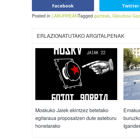
Facebook
Twitter
Posted in
LABURREAN
Tagged
gazteak
,
Gipuzkoa Gaz
ERLAZIONATUTAKO ARGITALPENAK
Moskuko Jaiek ekintzez betetako
Emakume
egitaraua proposatzen dute asteburu
buruzko
honetarako
Igande