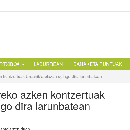
RTXIBOA
LABURREAN
BANAKETA PUNTUAK
 kontzertuak Urdanibia plazan egingo dira larunbatean
eko azken kontzertuak
go dira larunbatean
antolatzen duen