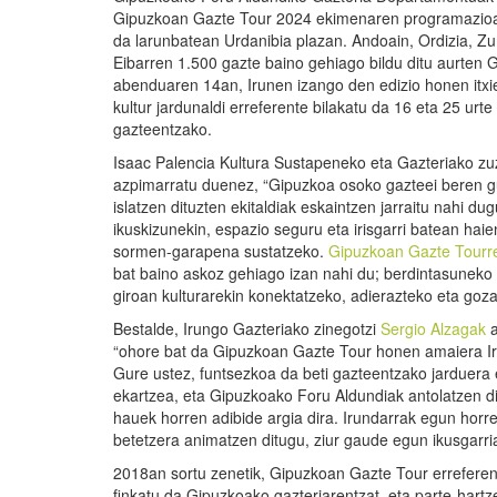
Gipuzkoan Gazte Tour 2024 ekimenaren programazioa 
da larunbatean Urdanibia plazan. Andoain, Ordizia, Z
Eibarren 1.500 gazte baino gehiago bildu ditu aurten 
abenduaren 14an, Irunen izango den edizio honen itxi
kultur jardunaldi erreferente bilakatu da 16 eta 25 urte
gazteentzako.
Isaac Palencia Kultura Sustapeneko eta Gazteriako z
azpimarratu duenez, “Gipuzkoa osoko gazteei beren g
islatzen dituzten ekitaldiak eskaintzen jarraitu nahi dug
ikuskizunekin, espazio seguru eta irisgarri batean haie
sormen-garapena sustatzeko.
Gipuzkoan Gazte Tourr
bat baino askoz gehiago izan nahi du; berdintasuneko
giroan kulturarekin konektatzeko, adierazteko eta goz
Bestalde, Irungo Gazteriako zinegotzi
Sergio Alzagak
a
“ohore bat da Gipuzkoan Gazte Tour honen amaiera Ir
Gure ustez, funtsezkoa da beti gazteentzako jarduera 
ekartzea, eta Gipuzkoako Foru Aldundiak antolatzen d
hauek horren adibide argia dira. Irundarrak egun horr
betetzera animatzen ditugu, ziur gaude egun ikusgarria
2018an sortu zenetik, Gipuzkoan Gazte Tour erreferent
finkatu da Gipuzkoako gazteriarentzat, eta parte-hart