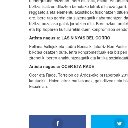
underground eszenan. Bere estiloak, Estatu Batuetako r
bizitza islatzen dituzten benetako letrak ditu ezaug
reggaetoia eta elementu akustikoak fusionatzen dituen
ere, bere rap gordin eta zuzenagatik nabarmentzen da
bizitza bezalako gaiak jorratzen ditu. Bere azken proi
eta hip-hoparen kulturarekin duen konpromisoa sendo
Artista nagusia: LAS NINYAS DEL CORRO
Felinna Vallejok eta Laüra Bonsaik, jatorriz Bon Pasto
bikotea osatzen dute, letra konprometituak eta bizipe
zirenetik, beren ahalduntzeagatik eta kritika sozialaga
Artista nagusia: OCER ETA RADE
Ocer eta Rade, Torrejón de Ardoz-eko bi raperoak 2011n
kantuekin. Haien letrek maitasunaz, gainditzeaz eta biz
Espainian.