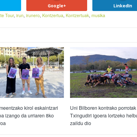
Google+
LinkedIn
te Tour
,
irun
,
irunero
,
Kontzertua
,
Kontzertuak
,
musika
entzako kirol eskaintzari
Uni Bilboren kontrako porrotak
a izango da urriaren 8ko
Txingudiri igoera lortzeko helb
roa
zaildu dio