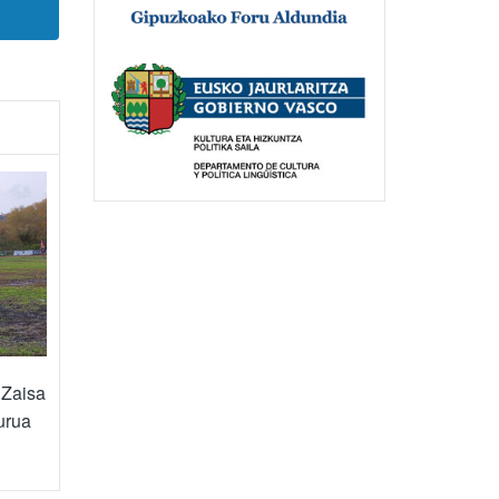
 Zaisa
urua