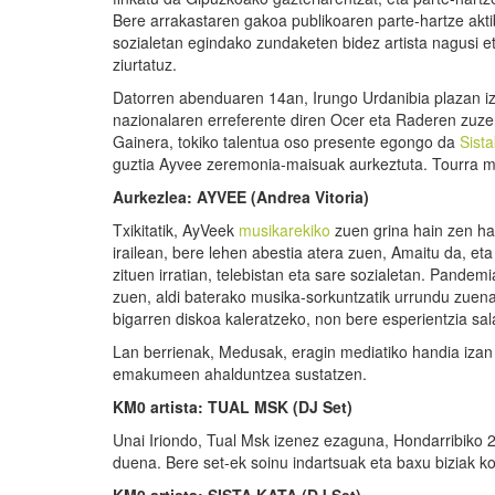
Bere arrakastaren gakoa publikoaren parte-hartze akt
sozialetan egindako zundaketen bidez artista nagusi e
ziurtatuz.
Datorren abenduaren 14an, Irungo Urdanibia plazan iz
nazionalaren erreferente diren Ocer eta Raderen zuze
Gainera, tokiko talentua oso presente egongo da
Sist
guztia Ayvee zeremonia-maisuak aurkeztuta. Tourra mu
Aurkezlea: AYVEE (Andrea Vitoria)
Txikitatik, AyVeek
musikarekiko
zuen grina hain zen ha
irailean, bere lehen abestia atera zuen, Amaitu da, eta
zituen irratian, telebistan eta sare sozialetan. Pandem
zuen, aldi baterako musika-sorkuntzatik urrundu zuena
bigarren diskoa kaleratzeko, non bere esperientzia sa
Lan berrienak, Medusak, eragin mediatiko handia izan 
emakumeen ahalduntzea sustatzen.
KM0 artista: TUAL MSK (DJ Set)
Unai Iriondo, Tual Msk izenez ezaguna, Hondarribiko 2
duena. Bere set-ek soinu indartsuak eta baxu biziak ko