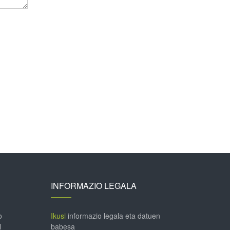
INFORMAZIO LEGALA
o
Ikusi
informazio legala eta datuen
l
babesa