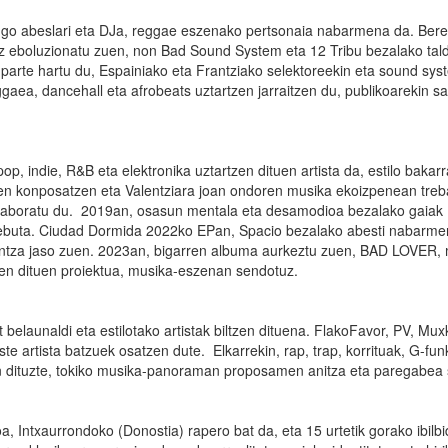
rungo abeslari eta DJa, reggae eszenako pertsonaia nabarmena da. Bere
tz eboluzionatu zuen, non Bad Sound System eta 12 Tribu bezalako tal
an parte hartu du, Espainiako eta Frantziako selektoreekin eta sound sys
ggaea, dancehall eta afrobeats uztartzen jarraitzen du, publikoarekin s
, indie, R&B eta elektronika uztartzen dituen artista da, estilo bakarr
 zen konposatzen eta Valentziara joan ondoren musika ekoizpenean treb
 kolaboratu du. 2019an, osasun mentala eta desamodioa bezalako gaiak
debuta. Ciudad Dormida 2022ko EPan, Spacio bezalako abesti nabarm
guntza jaso zuen. 2023an, bigarren albuma aurkeztu zuen, BAD LOVER,
en dituen proiektua, musika-eszenan sendotuz.
belaunaldi eta estilotako artistak biltzen dituena. FlakoFavor, PV, Muxk
 artista batzuek osatzen dute. Elkarrekin, rap, trap, korrituak, G-fun
n dituzte, tokiko musika-panoraman proposamen anitza eta paregabea 
, Intxaurrondoko (Donostia) rapero bat da, eta 15 urtetik gorako ibilb