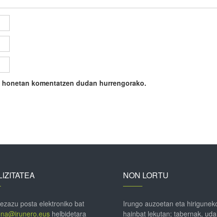
ile honetan komentatzen dudan hurrengorako.
IZITATEA
NON LORTU
 ezazu posta elektroniko bat
Irungo auzoetan eta hirigunek
ena@irunero.eus
helbidetara
hainbat lekutan; tabernak, uda