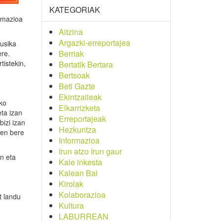
KATEGORIAK
ramazioa
Aitzina
Argazki-erreportajea
musika
Berriak
ere.
tistekin,
Bertatik Bertara
Bertsoak
Beti Gazte
Ekintzaileak
ko
Elkarrizketa
eta izan
Erreportajeak
bizi izan
Hezkuntza
zen bere
Informazioa
Irun atzo Irun gaur
n eta
Kale inkesta
Kalean Bai
Kirolak
Kolaborazioa
t landu
Kultura
LABURREAN