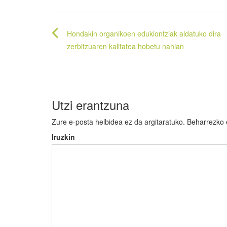
Bidalketetan
Hondakin organikoen edukiontziak aldatuko dira
zehar
zerbitzuaren kalitatea hobetu nahian
nabigatu
Utzi erantzuna
Zure e-posta helbidea ez da argitaratuko.
Beharrezko
Iruzkin