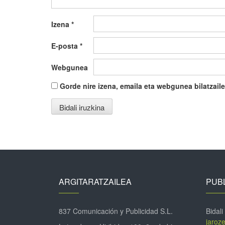
Izena
*
E-posta
*
Webgunea
Gorde nire izena, emaila eta webgunea bilatza
ARGITARATZAILEA
PUBL
837 Comunicación y Publicidad S.L.
Bidali
jaroz