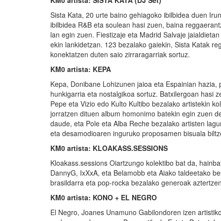
KM0 artista: SISTA KATA (DJ Set)
Sista Kata, 20 urte baino gehiagoko ibilbidea duen I
ibilbidea R&B eta soulean hasi zuen, baina reggaeran
lan egin zuen. Fiestizaje eta Madrid Salvaje jaialdiet
ekin lankidetzan. 123 bezalako gaiekin, Sista Katak re
konektatzen duten saio zirraragarriak sortuz.
KM0 artista: KEPA
Kepa, Donibane Lohizunen jaioa eta Espainian hazia, pop
hunkigarria eta nostalgikoa sortuz. Batxilergoan hasi
Pepe eta Vizio edo Kulto Kultibo bezalako artistekin
jorratzen dituen album homonimo batekin egin zuen 
daude, eta Pole eta Alba Reche bezalako artisten la
eta desamodioaren inguruko proposamen bisuala biltz
KM0 artista: KLOAKASS.SESSIONS
Kloakass.sessions Oiartzungo kolektibo bat da, hainbat 
DannyG, IxXxA, eta Belamobb eta Aiako taldeetako beste
brasildarra eta pop-rocka bezalako generoak aztertze
KM0 artista: KONO + EL NEGRO
El Negro, Joanes Unamuno Gabilondoren izen artistikoa