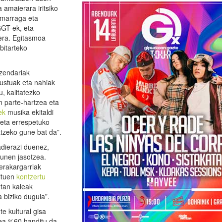
amaierara iritsiko
umarraga eta
GGT-ek, eta
era. Egitasmoa
 bitarteko
uzendariak
ustuak eta nahiak
u, kalitatezko
n parte-hartzea eta
ek
musika ekitaldi
 eta errespetuko
atzeko gune bat da”.
dierazi duenez,
unen jasotzea.
erakargarriak
ituen
kontzertu
etan kaleak
 biziko dugula”.
e kultural gisa
zea %60 handitu da.