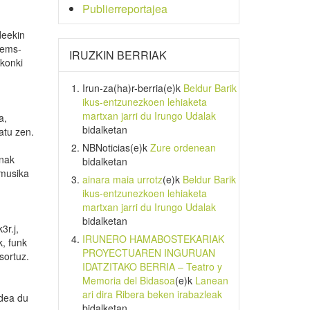
Publierreportajea
deekin
tems-
IRUZKIN BERRIAK
akonki
Irun-za(ha)r-berria
(e)k
Beldur Barik
ikus-entzunezkoen lehiaketa
martxan jarri du Irungo Udalak
a,
bidalketan
atu zen.
NBNoticias
(e)k
Zure ordenean
enak
bidalketan
 musika
ainara maia urrotz
(e)k
Beldur Barik
ikus-entzunezkoen lehiaketa
martxan jarri du Irungo Udalak
bidalketan
3r.j,
IRUNERO HAMABOSTEKARIAK
k, funk
PROYECTUAREN INGURUAN
sortuz.
IDATZITAKO BERRIA – Teatro y
Memoria del Bidasoa
(e)k
Lanean
ari dira Ribera beken irabazleak
idea du
bidalketan