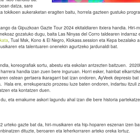
iboan datza, sare
ta tokikoen aukeraketan eragiten baitu, horrela gazteen gustuko prog
ango da Gipuzkoan Gazte Tour 2024 ekitaldiaren itxiera handia. Hiri-
nekoaz gozatuko dugu, baita Las Ninyas del Corro taldearen indarraz 
akata
, Tual Msk, Kono & El Negro, Klokass.session eta Kepa bezalako ar
sikaren eta talentuaren onenekin agurtzeko jardunaldi bat.
ndia, koreografiak sortu, abestu eta eskolan antzezten baitzuen. 2020
 harrera handia izan zuen bere inguruan. Horri esker, hainbat elkarrizk
iaren ostean gertaera ikaragarri bat izan ondoren, AyVeek depresio bat 
. Hala ere, errekuperazio prozesu luze baten ondoren, indartsu itzuli 
latzen eta kontatzen duen.
du, eta emakume askori lagundu ahal izan die bere historia partekatze
2 urteko gazte bat da, hiri-musikaren eta hip-hoparen eszenan izen ba
nbinatzen dituzte, beroaren eta leherkorraren arteko oreka lortuz.