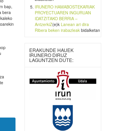
ko
om bap,
IRUNERO HAMABOSTEKARIAK
a bera
PROYECTUAREN INGURUAN
 kaleko
IDATZITAKO BERRIA –
ioarekin
AntzerkiZ
(e)k
Lanean ari dira
Ribera beken irabazleak
bidalketan
hop
ERAKUNDE HAUEK
u
IRUNERO DIRUZ
LAGUNTZEN DUTE:
nza
te