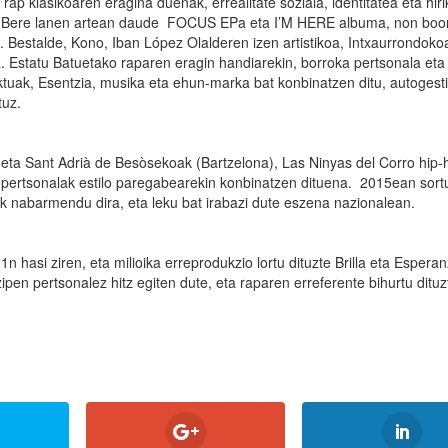
ap klasikoaren eragina duenak, errealitate soziala, identitatea eta hiri
arri. Bere lanen artean daude FOCUS EPa eta I’M HERE albuma, non bo
. Bestalde, Kono, Iban López Olalderen izen artistikoa, Intxaurrondoko
. Estatu Batuetako raparen eragin handiarekin, borroka pertsonala eta
ektuak, Esentzia, musika eta ehun-marka bat konbinatzen ditu, autogest
tuz.
r eta Sant Adrià de Besòsekoak (Bartzelona), Las Ninyas del Corro hip-
n pertsonalak estilo paregabearekin konbinatzen dituena. 2015ean sort
tik nabarmendu dira, eta leku bat irabazi dute eszena nazionalean.
 hasi ziren, eta milioika erreprodukzio lortu dituzte Brilla eta Espera
ipen pertsonalez hitz egiten dute, eta raparen erreferente bihurtu dituz