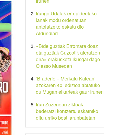
Irunen
Irungo Udalak errepideetako
lanak modu ordenatuan
antolatzeko eskatu dio
Aldundiari
«Bide guztiak Erromara doaz
eta guztiak Cuzcotik ateratzen
dira» erakusketa ikusgai dago
Oiasso Museoan
‘Braderie – Merkatu Kalean’
azokaren 40. edizioa abiatuko
du Mugan elkarteak gaur Irunen
Irun Zuzenean zikloak
bederatzi kontzertu eskainiko
ditu urriko bost larunbatetan