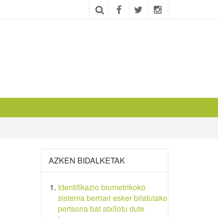
AZKEN BIDALKETAK
Identifikazio biometrikoko
sistema berriari esker bilatutako
pertsona bat atxilotu dute