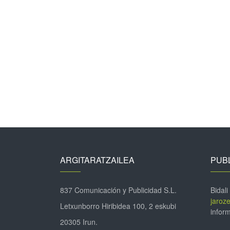
ARGITARATZAILEA
PUBL
837 Comunicación y Publicidad S.L.
Bidali
jaroz
Letxunborro Hiribidea 100, 2 eskubi
inform
20305 Irun.