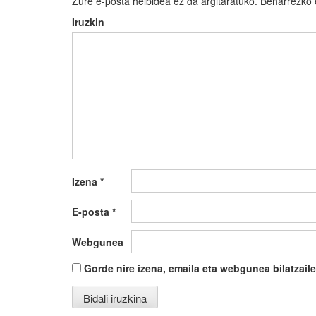
Zure e-posta helbidea ez da argitaratuko.
Beharrezko
Iruzkin
Izena
*
E-posta
*
Webgunea
Gorde nire izena, emaila eta webgunea bilatza