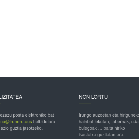
IZITATEA
NON LORTU
 ezazu posta elektroniko bat
Irungo auzoetan eta hirigunek
ena@irunero.eus
helbidetara
hainbat lekutan; tabernak, uda
azio guztia jasotzeko.
bulegoak … baita hiriko
ikastetxe guztietan ere.