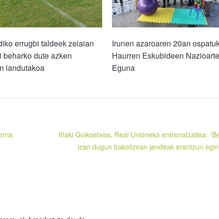
iko errugbi taldeek zelaian
Irunen azaroaren 20an ospatu
i beharko dute azken
Haurren Eskubideen Nazioart
n landutakoa
Eguna
rria
Iñaki Goikoetxea, Real Unióneko entrenatzailea: “B
izan dugun bakoitzean jendeak erantzun egin