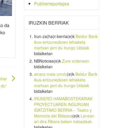
Publierreportajea
IRUZKIN BERRIAK
ko da
eko
Irun-za(ha)r-berria
(e)k
Beldur Barik
ikus-entzunezkoen lehiaketa
martxan jarri du Irungo Udalak
bidalketan
NBNoticias
(e)k
Zure ordenean
bidalketan
ainara maia urrotz
(e)k
Beldur Barik
ehar
ikus-entzunezkoen lehiaketa
martxan jarri du Irungo Udalak
 du”
bidalketan
IRUNERO HAMABOSTEKARIAK
PROYECTUAREN INGURUAN
IDATZITAKO BERRIA – Teatro y
Memoria del Bidasoa
(e)k
Lanean
ari dira Ribera beken irabazleak
bidalketan