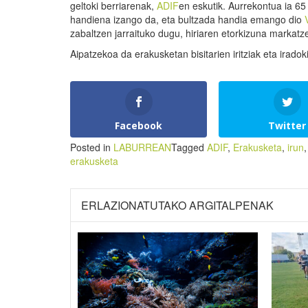
geltoki berriarenak,
ADIF
en eskutik. Aurrekontua ia 65 
handiena izango da, eta bultzada handia emango dio
zabaltzen jarraituko dugu, hiriaren etorkizuna markatz
Aipatzekoa da erakusketan bisitarien iritziak eta irado
Facebook
Twitter
Posted in
LABURREAN
Tagged
ADIF
,
Erakusketa
,
irun
erakusketa
ERLAZIONATUTAKO ARGITALPENAK