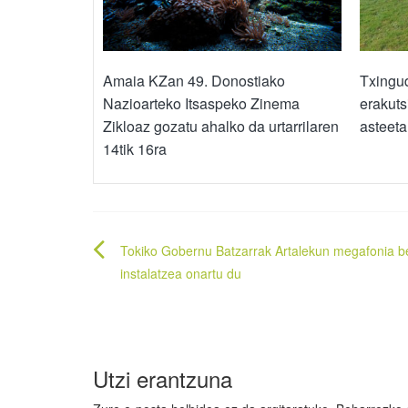
Amaia KZan 49. Donostiako
Txingud
Nazioarteko Itsaspeko Zinema
erakuts
Zikloaz gozatu ahalko da urtarrilaren
asteeta
14tik 16ra
Bidalketetan
Tokiko Gobernu Batzarrak Artalekun megafonia be
zehar
instalatzea onartu du
nabigatu
Utzi erantzuna