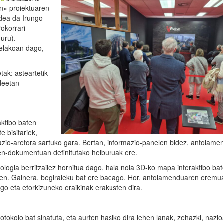
un» proiektuaren
edea da Irungo
rokorrari
uru).
delakoan dago,
ak: asteartetik
ndeetan
aktibo baten
e bisitariek,
rmazio-aretora sartuko gara. Bertan, informazio-panelen bidez, antolam
en-dokumentuan definitutako helburuak ere.
eknologia berritzailez hornitua dago, hala nola 3D-ko mapa interaktibo bat
tuen. Gainera, begiraleku bat ere badago. Hor, antolamenduaren eremu
o eta etorkizuneko eraikinak erakusten dira.
otokolo bat sinatuta, eta aurten hasiko dira lehen lanak, zehazki, nazi