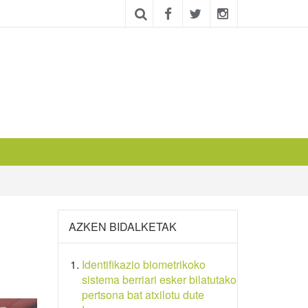
AZKEN BIDALKETAK
Identifikazio biometrikoko
sistema berriari esker bilatutako
pertsona bat atxilotu dute