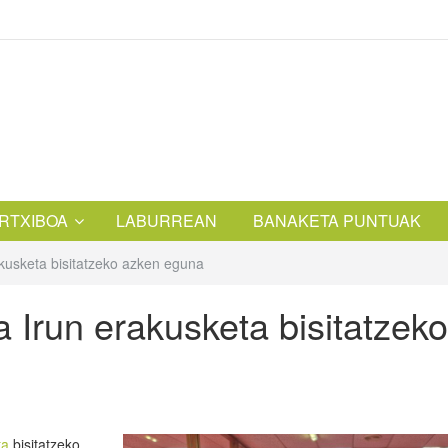
RTXIBOA
LABURREAN
BANAKETA PUNTUAK
kusketa bisitatzeko azken eguna
 Irun erakusketa bisitatzeko
ta
bisitatzeko