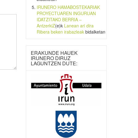
IRUNERO HAMABOSTEKARIAK
PROYECTUAREN INGURUAN
IDATZITAKO BERRIA –
AntzerkiZ
(e)k
Lanean ari dira
Ribera beken irabazleak
bidalketan
ERAKUNDE HAUEK
IRUNERO DIRUZ
LAGUNTZEN DUTE: