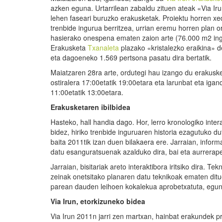
azken eguna. Urtarrilean zabaldu zituen ateak «Via Ir
lehen faseari buruzko erakusketak. Proiektu horren x
trenbide ingurua berritzea, urrian eremu horren plan o
hasierako onespena ematen zaion arte (76.000 m2 ing
Erakusketa
Txanaleta
plazako «kristalezko eraikina» 
eta dagoeneko 1.569 pertsona pasatu dira bertatik.
Maiatzaren 28ra arte, ordutegi hau izango du erakusket
ostiralera 17:00etatik 19:00etara eta larunbat eta iga
11:00etatik 13:00etara.
Erakusketaren ibilbidea
Hasteko, hall handia dago. Hor, lerro kronologiko inter
bidez, hiriko trenbide inguruaren historia ezagutuko dut
baita 2011tik izan duen bilakaera ere. Jarraian, info
datu esanguratsuenak azalduko dira, bai eta aurrerap
Jarraian, bisitariak areto interaktibora iritsiko dira. T
zeinak onetsitako planaren datu teknikoak ematen di
parean dauden leihoen kokalekua aprobetxatuta, egung
Via Irun, etorkizuneko bidea
Via Irun 2011n jarri zen martxan, hainbat erakundek pr