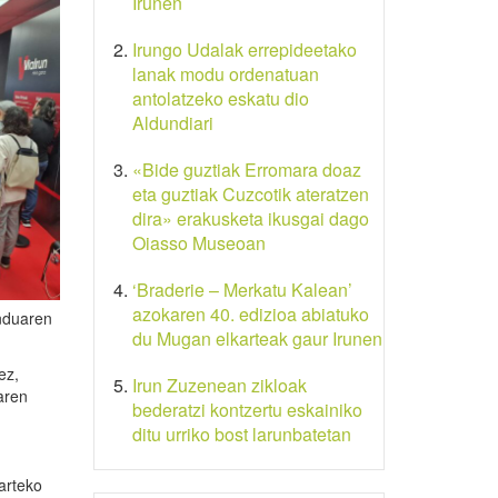
Irunen
Irungo Udalak errepideetako
lanak modu ordenatuan
antolatzeko eskatu dio
Aldundiari
«Bide guztiak Erromara doaz
eta guztiak Cuzcotik ateratzen
dira» erakusketa ikusgai dago
Oiasso Museoan
‘Braderie – Merkatu Kalean’
azokaren 40. edizioa abiatuko
enduaren
du Mugan elkarteak gaur Irunen
ez,
Irun Zuzenean zikloak
aren
bederatzi kontzertu eskainiko
ditu urriko bost larunbatetan
oarteko