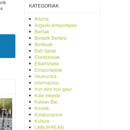
orik
KATEGORIAK
ea
Aitzina
Argazki-erreportajea
Berriak
Bertatik Bertara
Bertsoak
Beti Gazte
Ekintzaileak
Elkarrizketa
Erreportajeak
Hezkuntza
Informazioa
Irun atzo Irun gaur
Kale inkesta
Kalean Bai
Kirolak
Kolaborazioa
Kultura
LABURREAN