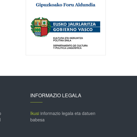
INFORMAZIO LEGALA
o
Ikusi
informazio legala eta datuen
l
babesa