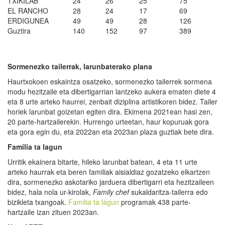
TXIKILAB
24
26
25
75
EL RANCHO
28
24
17
69
ERDIGUNEA
49
49
28
126
Guztira
140
152
97
389
Sormenezko tailerrak, larunbaterako plana
Haurtxokoen eskaintza osatzeko, sormenezko tailerrek sormena
modu hezitzaile eta dibertigarrian lantzeko aukera ematen diete 4
eta 8 urte arteko haurrei, zenbait diziplina artistikoren bidez. Tailer
horiek larunbat goizetan egiten dira. Ekimena 2021ean hasi zen,
20 parte-hartzailerekin. Hurrengo urteetan, haur kopuruak gora
eta gora egin du, eta 2022an eta 2023an plaza guztiak bete dira.
Familia ta lagun
Urritik ekainera bitarte, hileko larunbat batean, 4 eta 11 urte
arteko haurrak eta beren familiak aisialdiaz gozatzeko elkartzen
dira, sormenezko askotariko jarduera dibertigarri eta hezitzaileen
bidez, hala nola ur-kirolak,
Family chef
sukaldaritza-tailerra edo
bizikleta txangoak.
Familia ta lagun
programak 438 parte-
hartzaile izan zituen 2023an.