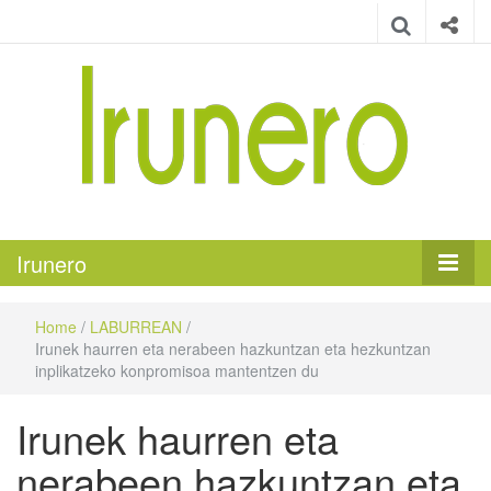
Irunero
Irungo euskarazko aldizkaria
Irunero
Home
/
LABURREAN
/
Irunek haurren eta nerabeen hazkuntzan eta hezkuntzan
inplikatzeko konpromisoa mantentzen du
Irunek haurren eta
nerabeen hazkuntzan eta