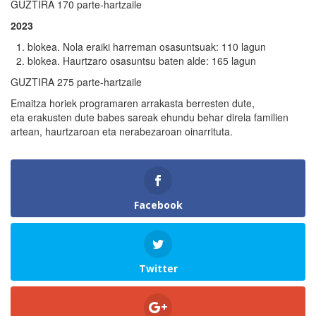
GUZTIRA 170 parte-hartzaile
2023
blokea. Nola eraiki harreman osasuntsuak: 110 lagun
blokea. Haurtzaro osasuntsu baten alde: 165 lagun
GUZTIRA 275 parte-hartzaile
Emaitza horiek programaren arrakasta berresten dute,
eta erakusten dute babes sareak ehundu behar direla familien
artean, haurtzaroan eta nerabezaroan oinarrituta.
Facebook
Twitter