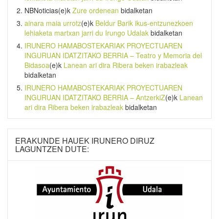
NBNoticias
(e)k
Zure ordenean
bidalketan
ainara maia urrotz
(e)k
Beldur Barik ikus-entzunezkoen
lehiaketa martxan jarri du Irungo Udalak
bidalketan
IRUNERO HAMABOSTEKARIAK PROYECTUAREN
INGURUAN IDATZITAKO BERRIA – Teatro y Memoria del
Bidasoa
(e)k
Lanean ari dira Ribera beken irabazleak
bidalketan
IRUNERO HAMABOSTEKARIAK PROYECTUAREN
INGURUAN IDATZITAKO BERRIA – AntzerkiZ
(e)k
Lanean
ari dira Ribera beken irabazleak
bidalketan
ERAKUNDE HAUEK IRUNERO DIRUZ
LAGUNTZEN DUTE: