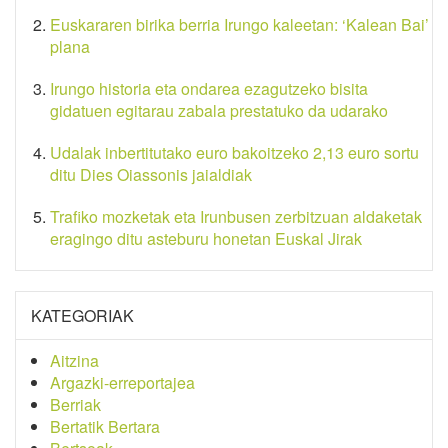
Euskararen birika berria Irungo kaleetan: ‘Kalean Bai’
plana
Irungo historia eta ondarea ezagutzeko bisita
gidatuen egitarau zabala prestatuko da udarako
Udalak inbertitutako euro bakoitzeko 2,13 euro sortu
ditu Dies Oiassonis jaialdiak
Trafiko mozketak eta Irunbusen zerbitzuan aldaketak
eragingo ditu asteburu honetan Euskal Jirak
KATEGORIAK
Aitzina
Argazki-erreportajea
Berriak
Bertatik Bertara