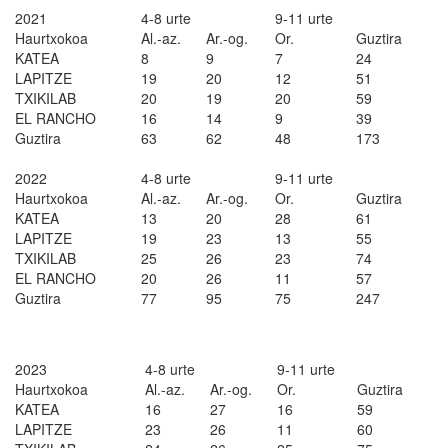
2021
4-8 urte
9-11 urte
Haurtxokoa
Al.-az.
Ar.-og.
Or.
Guztira
KATEA
8
9
7
24
LAPITZE
19
20
12
51
TXIKILAB
20
19
20
59
EL RANCHO
16
14
9
39
Guztira
63
62
48
173
2022
4-8 urte
9-11 urte
Haurtxokoa
Al.-az.
Ar.-og.
Or.
Guztira
KATEA
13
20
28
61
LAPITZE
19
23
13
55
TXIKILAB
25
26
23
74
EL RANCHO
20
26
11
57
Guztira
77
95
75
247
2023
4-8 urte
9-11 urte
Haurtxokoa
Al.-az.
Ar.-og.
Or.
Guztira
KATEA
16
27
16
59
LAPITZE
23
26
11
60