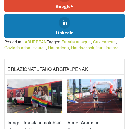
Google+
LinkedIn
Posted in
LABURREAN
Tagged
Familia ta lagun
,
Gazteartean
,
Gazteria arloa
,
Haurak
,
Haurartean
,
Haurtxokoak
,
irun
,
irunero
ERLAZIONATUTAKO ARGITALPENAK
Irungo Udalak homofobiari
Ander Aramendi