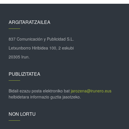
ARGITARATZAILEA
837 Comunicación y Publicidad S.L.
Letxunborro Hiribidea 100, 2 eskubi
20305 Irun.
PUBLIZITATEA
Bidali ezazu posta elektroniko bat
jarozena@irunero.eus
helbidetara informazio guztia jasotzeko.
NON LORTU