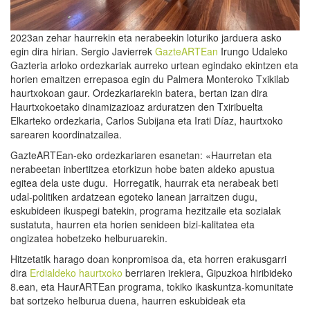
2023an zehar haurrekin eta nerabeekin loturiko jarduera asko
egin dira hirian. Sergio Javierrek
GazteARTEan
Irungo Udaleko
Gazteria arloko ordezkariak aurreko urtean egindako ekintzen eta
horien emaitzen errepasoa egin du Palmera Monteroko Txikilab
haurtxokoan gaur. Ordezkariarekin batera, bertan izan dira
Haurtxokoetako dinamizazioaz arduratzen den Txiribuelta
Elkarteko ordezkaria, Carlos Subijana eta Irati Díaz, haurtxoko
sarearen koordinatzailea.
GazteARTEan-eko ordezkariaren esanetan: «Haurretan eta
nerabeetan inbertitzea etorkizun hobe baten aldeko apustua
egitea dela uste dugu. Horregatik, haurrak eta nerabeak beti
udal-politiken ardatzean egoteko lanean jarraitzen dugu,
eskubideen ikuspegi batekin, programa hezitzaile eta sozialak
sustatuta, haurren eta horien senideen bizi-kalitatea eta
ongizatea hobetzeko helburuarekin.
Hitzetatik harago doan konpromisoa da, eta horren erakusgarri
dira
Erdialdeko haurtxoko
berriaren irekiera, Gipuzkoa hiribideko
8.ean, eta HaurARTEan programa, tokiko ikaskuntza-komunitate
bat sortzeko helburua duena, haurren eskubideak eta