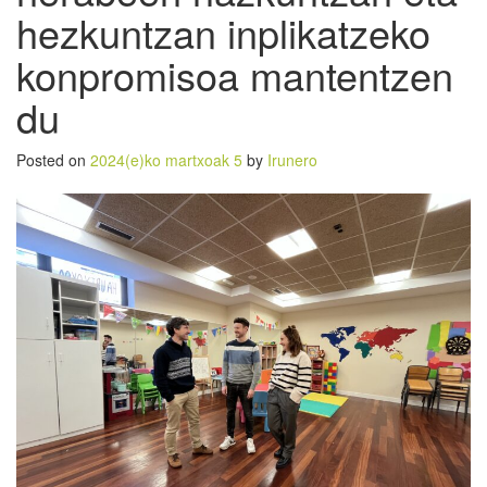
hezkuntzan inplikatzeko
konpromisoa mantentzen
du
Posted on
2024(e)ko martxoak 5
by
Irunero