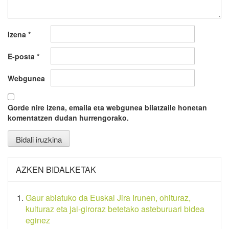
Izena
*
E-posta
*
Webgunea
Gorde nire izena, emaila eta webgunea bilatzaile honetan
komentatzen dudan hurrengorako.
AZKEN BIDALKETAK
Gaur abiatuko da Euskal Jira Irunen, ohituraz,
kulturaz eta jai-giroraz betetako asteburuari bidea
eginez