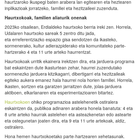
haurtzaroko ikuspegi baten arabera lan egitearen eta heztearen
inplikazioak jorratzeko, familiei eta hezitzaileei zuzenduta.
Haurtxokoak, familien aliaturik onenak
2023ko otsailean, Erdialdeko haurtxoko berria ireki zen. Horrela,
Udalaren haurtxoko sareak 5 zentro ditu jada,
eta erreferentziazko espazio gisa sendotzen da ikasteko,
sormenerako, kultur adierazpiderako eta komunitateko parte-
hartzerako 4 eta 11 urte arteko haurrentzat.
Haurtxokoak urritik ekainera irekitzen dira, eta jarduera-programa
bat eskaintzen dute ikasturtean zehar, haurrei zuzendutako
sormenezko jarduera kitzikagarri, dibertigarri eta hezitzaileak
egiteko aukera emanez hala haurrei nola horien familiei. Horrela,
ikasten, sortzen eta garatzen jarraitzen dute, jolas-jarduera
aktiboen, elkarlanaren eta esperimentazioaren bitartez.
Haurtxokoen
ohiko programazioa astelehenetik ostiralera
eskaintzen da, publikoa adinaren arabera honela banatuta: 4 eta
8 urte arteko haurrak astelehen eta asteazkenetan edo astearte
eta ostegunetan joaten dira, eta 9 eta 11 urte artekoak, aldiz,
ostiralero.
Hona hemen haurtxokoetako parte-hartzearen xehetasunak.