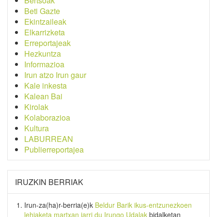
Bertsoak
Beti Gazte
Ekintzaileak
Elkarrizketa
Erreportajeak
Hezkuntza
Informazioa
Irun atzo Irun gaur
Kale inkesta
Kalean Bai
Kirolak
Kolaborazioa
Kultura
LABURREAN
Publierreportajea
IRUZKIN BERRIAK
Irun-za(ha)r-berria
(e)k
Beldur Barik ikus-entzunezkoen
lehiaketa martxan jarri du Irungo Udalak
bidalketan