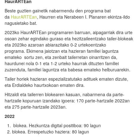
HaurARTEan
Beste guztien gainetik nabarmendu den programa bat
da
HaurARTEan
, Haurren eta Nerabeen I. Planaren ekintza-ildo
nagusietako bat.
2023ko HaurARTEan programaren barruan, aipagarriak dira urte
osoan zehar egindako guraso eta hezitzaileentzako tailer-blokeak
eta 2023ko azaroan abiarazitako 0-2 urtekoentzako
programa. Ekimena jaiotzan eta hazieran familiei laguntza
emateko sortu zen, eta zenbait tailerretan oinarritzen da,
haurdunei nola 0-1 eta 1-2 urteko haurrak dituzten familiei
zuzenduta, familiei laguntza eta babesa emateko helburuarekin.
Tailer horiek hazieran espezializatutako adituek ematen dizute,
eta Erdialdeko haurtxokoan ematen dira.
Hitzaldi eta tailerren blokearen kasuan, nabarmena da parte-
hartzaile kopuruan izandako igoera: 170 parte-hartzaile 2022an
eta 275 parte-hartzaile 2023an.
2022
blokea. Hezkuntza digital positiboa: 90 lagun
blokea. Errespetuzko haziera: 80 lagun