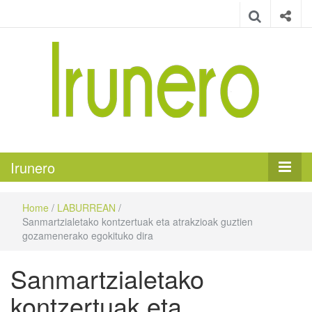
Irunero
Irungo euskarazko aldizkaria
Irunero
Home
/
LABURREAN
/
Sanmartzialetako kontzertuak eta atrakzioak guztien
gozamenerako egokituko dira
Sanmartzialetako
kontzertuak eta