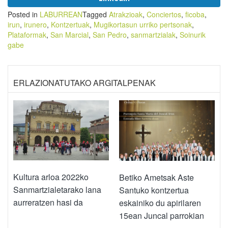
Posted in
LABURREAN
Tagged
Atrakzioak
,
Conciertos
,
ficoba
,
irun
,
irunero
,
Kontzertuak
,
Mugikortasun urriko pertsonak
,
Plataformak
,
San Marcial
,
San Pedro
,
sanmartzialak
,
Soinurik
gabe
ERLAZIONATUTAKO ARGITALPENAK
Kultura arloa 2022ko
Betiko Ametsak Aste
Sanmartzialetarako lana
Santuko kontzertua
aurreratzen hasi da
eskainiko du apirilaren
15ean Juncal parrokian