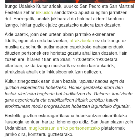
Irungo Udaleko Kultur arloak, 2024ko San Pedro eta San Martzial
Festetan zehar
inklusioa
sendotzeko apustua egiten jarraitzen
dut. Horregatik, udalak jakinarazi du hainbat alderdi kontuan
izango, hiritar guztiek jaiez gozatzeko aukera izan dezaten.
Alde batetik, joan den urtean abian jarritako ekimenaren
ildotik, egun eta ordu batzuetan,
atrakzioetan
ez da izango ez
musika ez soinurik, autismoaren espektroko nahasmenduak
dituzten pertsonek ere horietaz gozatu ahal izan dezaten.Hain
zuzen ere, hilaren 18an eta 26an, 17:00etatik 19:00etara
bitartean, ez da izango musikarik ez soinu karrankaririk,
atrakzioak ahalik eta inklusiboenak izan daitezen.
Kultur zinegotziak esan duen bezala, “
apustu handia egin da
guztion esperientzia hobetzeko. Honek geratzeko etorri den
festak ulertzeko begirada bat irudikatzen du. Gainera, kontziente
gara esperientzia eta erabiltzaileen iritziak zerbitzu hauek
etorkizunean modu progresiboan hobetzen lagunduk
o digutela
“.
Bestetik, guztion eskuragarritasuna hobekuntzan oinarritutako
ikuspegia kontuan hartuz, lehenengo aldiz, San Juan plazan zein
Urdanibian,
mugikortasun urriko pertsonentzako
plataformak
jarriko dira, kontzertu guztietarako.