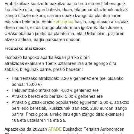
Erabiltzaileak kontzertu bakoitza baino ordu eta erdi lehenagotik
igo ahalko dira, lagun batekin, doan, eta behar dituztenek aulkiak
izango dituzte eskura, sarrera doako izango da plataformaren
edukiera bete arte. Behin
kontzertua
hasita, segurtasun arrazoiak
direla medio, ez da izango plataformara igotzerik. San Juanen,
CBAko obaloan jarriko da plataforma, eta, Urdanibian, plazaren
atzeko aldean, Sarjia parkearen ondoan.
Ficobako atrakzioak
Ficobako kanpoko aparkalekuan jarriko diren
atrakzioak ekainaren 15etik uztailaren 2ra arte egongo dira
zabalik, bi egunak barne, prezio hauetan:
Haurrentzako atrakzioak: 3,20 € gehienez ere (sei bidaiako
bonua: 15,00 €)
Helduentzako atrakzioak: 4,00 € gehienez ere
Atrakzio berezi edo berriak: 5,00 € gehienez ere
Atrakzio guztiak prezio popularreko egunetan: 2,00 €, atrakzio
berri edo bereziak, ikuskizunak izan ezik, 2,80 euroan izango
baitira. Prezio popularreko hiru egun izango dira: ekainaren
18a eta uztailaren 1a eta 2a.
Aipatzekoa da 2022an
AFADE
Euskadiko Ferialari Autonomoen