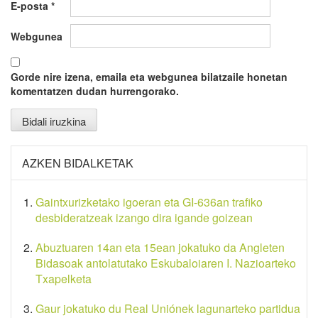
E-posta
*
Webgunea
Gorde nire izena, emaila eta webgunea bilatzaile honetan
komentatzen dudan hurrengorako.
AZKEN BIDALKETAK
Gaintxurizketako igoeran eta GI-636an trafiko
desbideratzeak izango dira igande goizean
Abuztuaren 14an eta 15ean jokatuko da Angleten
Bidasoak antolatutako Eskubaloiaren I. Nazioarteko
Txapelketa
Gaur jokatuko du Real Uniónek lagunarteko partidua