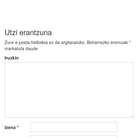
nabigatu
Utzi erantzuna
Zure e-posta helbidea ez da argitaratuko.
Beharrezko eremuak
*
markatuta daude
Iruzkin
Izena
*