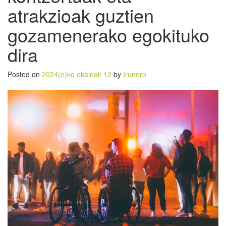
atrakzioak guztien
gozamenerako egokituko
dira
Posted on
2024(e)ko ekainak 12
by
Irunero