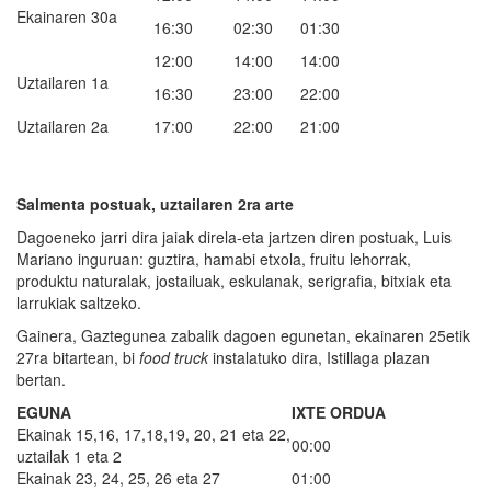
Ekainaren 30a
16:30
02:30
01:30
12:00
14:00
14:00
Uztailaren 1a
16:30
23:00
22:00
Uztailaren 2a
17:00
22:00
21:00
Salmenta postuak, uztailaren 2ra arte
Dagoeneko jarri dira jaiak direla-eta jartzen diren postuak, Luis
Mariano inguruan: guztira, hamabi etxola, fruitu lehorrak,
produktu naturalak, jostailuak, eskulanak, serigrafia, bitxiak eta
larrukiak saltzeko.
Gainera, Gaztegunea zabalik dagoen egunetan, ekainaren 25etik
27ra bitartean, bi
food truck
instalatuko dira, Istillaga plazan
bertan.
EGUNA
IXTE ORDUA
Ekainak 15,16, 17,18,19, 20, 21 eta 22,
00:00
uztailak 1 eta 2
Ekainak 23, 24, 25, 26 eta 27
01:00