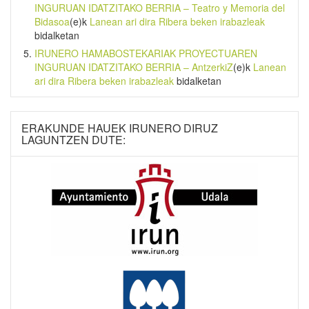
INGURUAN IDATZITAKO BERRIA – Teatro y Memoria del
Bidasoa
(e)k
Lanean ari dira Ribera beken irabazleak
bidalketan
IRUNERO HAMABOSTEKARIAK PROYECTUAREN
INGURUAN IDATZITAKO BERRIA – AntzerkiZ
(e)k
Lanean
ari dira Ribera beken irabazleak
bidalketan
ERAKUNDE HAUEK IRUNERO DIRUZ
LAGUNTZEN DUTE: