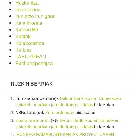
Hezkuntza
Informazioa
Irun atzo Irun gaur
Kale inkesta
Kalean Bai
Kirolak
Kolaborazioa
Kultura
LABURREAN
Publierreportajea
IRUZKIN BERRIAK
Irun-za(ha)r-berria
(e)k
Beldur Barik ikus-entzunezkoen
lehiaketa martxan jarri du Irungo Udalak
bidalketan
NBNoticias
(e)k
Zure ordenean
bidalketan
ainara maia urrotz
(e)k
Beldur Barik ikus-entzunezkoen
lehiaketa martxan jarri du Irungo Udalak
bidalketan
IRUNERO HAMABOSTEKARIAK PROYECTUAREN