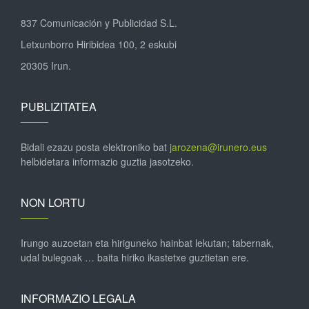
837 Comunicación y Publicidad S.L.
Letxunborro Hiribidea 100, 2 eskubi
20305 Irun.
PUBLIZITATEA
Bidali ezazu posta elektroniko bat
jarozena@irunero.eus
helbidetara informazio guztia jasotzeko.
NON LORTU
Irungo auzoetan eta hiriguneko hainbat lekutan; tabernak,
udal bulegoak … baita hiriko ikastetxe guztietan ere.
INFORMAZIO LEGALA