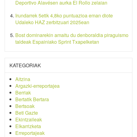
Deportivo Alavésen aurka El Rollo zelaian
Irundarrek 5etik 4,8ko puntuazioa eman diote
Udaleko HAZ zerbitzuari 2025ean
Bost dominarekin amaitu du denboraldia piraguismo
taldeak Espainiako Sprint Txapelketan
KATEGORIAK
Aitzina
Argazki-erreportajea
Berriak
Bertatik Bertara
Bertsoak
Beti Gazte
Ekintzaileak
Elkarrizketa
Erreportajeak