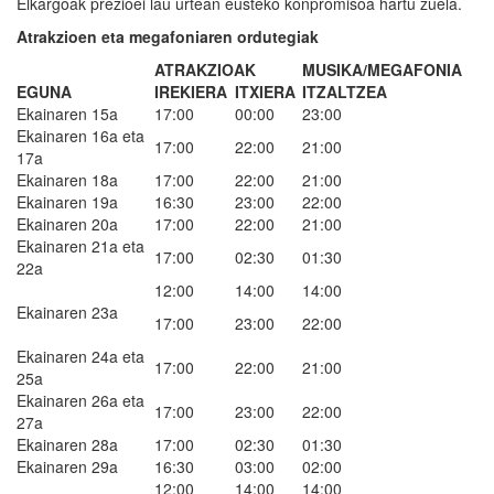
Elkargoak prezioei lau urtean eusteko konpromisoa hartu zuela.
Atrakzioen eta megafoniaren ordutegiak
ATRAKZIOAK
MUSIKA/MEGAFONIA
EGUNA
IREKIERA
ITXIERA
ITZALTZEA
Ekainaren 15a
17:00
00:00
23:00
Ekainaren 16a eta
17:00
22:00
21:00
17a
Ekainaren 18a
17:00
22:00
21:00
Ekainaren 19a
16:30
23:00
22:00
Ekainaren 20a
17:00
22:00
21:00
Ekainaren 21a eta
17:00
02:30
01:30
22a
12:00
14:00
14:00
Ekainaren 23a
17:00
23:00
22:00
Ekainaren 24a eta
17:00
22:00
21:00
25a
Ekainaren 26a eta
17:00
23:00
22:00
27a
Ekainaren 28a
17:00
02:30
01:30
Ekainaren 29a
16:30
03:00
02:00
12:00
14:00
14:00