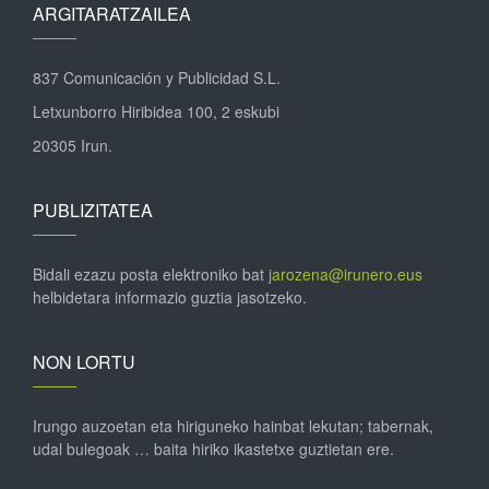
ARGITARATZAILEA
837 Comunicación y Publicidad S.L.
Letxunborro Hiribidea 100, 2 eskubi
20305 Irun.
PUBLIZITATEA
Bidali ezazu posta elektroniko bat
jarozena@irunero.eus
helbidetara informazio guztia jasotzeko.
NON LORTU
Irungo auzoetan eta hiriguneko hainbat lekutan; tabernak,
udal bulegoak … baita hiriko ikastetxe guztietan ere.