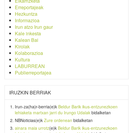
Elkarrizketa
Erreportajeak
Hezkuntza
Informazioa
Irun atzo Irun gaur
Kale inkesta
Kalean Bai
Kirolak
Kolaborazioa
Kultura
LABURREAN
Publierreportajea
IRUZKIN BERRIAK
Irun-za(ha)r-berria
(e)k
Beldur Barik ikus-entzunezkoen
lehiaketa martxan jarri du Irungo Udalak
bidalketan
NBNoticias
(e)k
Zure ordenean
bidalketan
ainara maia urrotz
(e)k
Beldur Barik ikus-entzunezkoen