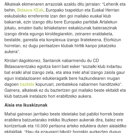
Alkateak ekimenaren arrazoiak azaldu ditu jarraian: “Lehenik eta
behin,
Bidasoa KEak
, Europako txapeldun eta Euskal Herrian
eskubaloiko erreferente izan den goi mailako euskal klub
bakarrak, ezin izango ditu bere Europako partidak Artalekun
jokatu, ematen baitu lehiaketaren eskakizunak bateraezinak
izango direla egungo kiroldegiarekin, zeinaren eraldaketa,
bestalde, garestia eta konplexua izango liratekeena. Etorkizun
horretan, ez dugu pentsatzen klubak hiritik kanpo jokatzeko
aukera”.
Kirolari dagokionez, Santanok nabarmendu du CD
Bidasoarentzako egoitza berri bati esker “sozialki klub indartsu
bat eraiki ahal izango zela, eta atea ireki ahal izango zaiola gaur
egun instalazioaren edukieragatik bere hazkundearen mugan
dagoen
bazkide
kopuruari, zenbatekoa nabarmen handitzeko”.
Gainera, alkateak ez du baztertzen goi mailako beste ekitaldi eta
klub batzuek instalazio hori erabiltzeko aukera.
Aisia eta ikuskizunak
Mahai gainean jarritako beste ideietako bat pabiloi horrek beste
erabilera batzuetarako irekiko lituzkeen aukerak dira, batez ere
kontzertuak eta 10.000 pertsona arteko edukiera duten aisialdiko
ekitaldiak. “Hau da ezaugarri bikoitz horrekin aurkezten dugun