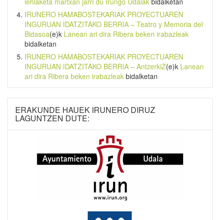
lehiaketa martxan jarri du Irungo Udalak
bidalketan
IRUNERO HAMABOSTEKARIAK PROYECTUAREN
INGURUAN IDATZITAKO BERRIA – Teatro y Memoria del
Bidasoa
(e)k
Lanean ari dira Ribera beken irabazleak
bidalketan
IRUNERO HAMABOSTEKARIAK PROYECTUAREN
INGURUAN IDATZITAKO BERRIA – AntzerkiZ
(e)k
Lanean
ari dira Ribera beken irabazleak
bidalketan
ERAKUNDE HAUEK IRUNERO DIRUZ
LAGUNTZEN DUTE: