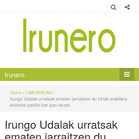
Irunero
Irungo euskarazko aldizkaria
Irunero
Home
/
LABURREAN
/
Irungo Udalak urratsak ematen jarraitzen du hiriak erabilera
anitzeko pabiloi bat izan dezan
Irungo Udalak urratsak
ematen jarraitzen du