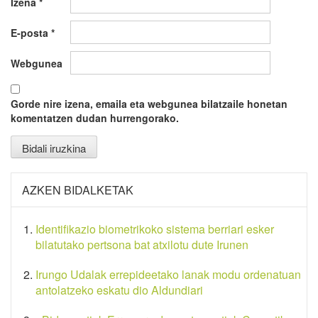
Izena
*
E-posta
*
Webgunea
Gorde nire izena, emaila eta webgunea bilatzaile honetan
komentatzen dudan hurrengorako.
AZKEN BIDALKETAK
Identifikazio biometrikoko sistema berriari esker
bilatutako pertsona bat atxilotu dute Irunen
Irungo Udalak errepideetako lanak modu ordenatuan
antolatzeko eskatu dio Aldundiari