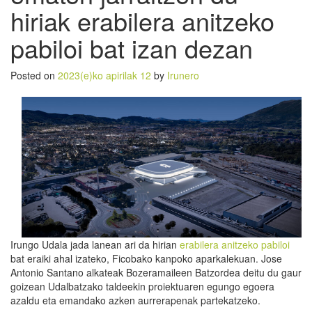
hiriak erabilera anitzeko
pabiloi bat izan dezan
Posted on
2023(e)ko apirilak 12
by
Irunero
Irungo Udala jada lanean ari da hirian
erabilera anitzeko pabiloi
bat eraiki ahal izateko, Ficobako kanpoko aparkalekuan. Jose
Antonio Santano alkateak Bozeramaileen Batzordea deitu du gaur
goizean Udalbatzako taldeekin proiektuaren egungo egoera
azaldu eta emandako azken aurrerapenak partekatzeko.