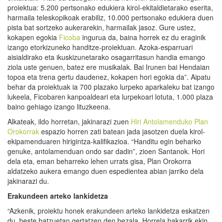
proiektua: 5.200 pertsonako edukiera kirol-ekitaldietarako eserita,
harmaila teleskopikoak erabiliz, 10.000 pertsonako edukiera duen
pista bat sortzeko aukerarekin, harmailak jasoz. Gure ustez,
kokapen egokia
Ficoba
ingurua da, baina horrek ez du eraginik
izango etorkizuneko handitze-proiektuan. Azoka-esparruari
aisialdirako eta ikuskizunetarako osagarritasun handia emango
ziola uste genuen, batez ere musikalak. Bai Irunen bai Hendaian
topoa eta trena gertu daudenez, kokapen hori egokia da”. Aipatu
behar da proiektuak ia 700 plazako lurpeko aparkaleku bat izango
lukeela, Ficobaren kanpoaldeari eta lurpekoari lotuta, 1.000 plaza
baino gehiago izango lituzkeena.
Alkateak, ildo horretan, jakinarazi zuen
Hiri Antolamenduko Plan
Orokorrak
espazio horren zati batean jada jasotzen duela kirol-
ekipamenduaren hirigintza-kalifikazioa. “Handitu egin beharko
genuke, antolamenduan ondo sar dadin”, zioen Santanok. Hori
dela eta, eman beharreko lehen urrats gisa, Plan Orokorra
aldatzeko aukera emango duen espedientea abian jarriko dela
jakinarazi du.
Erakundeen arteko lankidetza
“Azkenik, proiektu honek erakundeen arteko lankidetza eskatzen
du, beste batzuetan gertatzen den bezala. Horrela bakarrik ekin