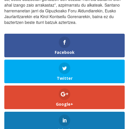
ahal izango zaio arrakastaz”, azpimarratu du alkateak. Santano
harremanetan jarri da Gipuzkoako Foru Aldundiarekin, Eusko
Jaurlaritzarekin eta Kirol Kontseilu Gorenarekin, baina ez du
baztertzen beste iturri batzuk aztertzea.
Facebook
Twitter
Google+