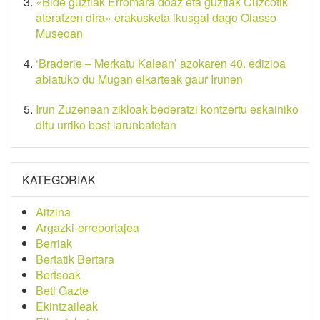
«Bide guztiak Erromara doaz eta guztiak Cuzcotik
ateratzen dira» erakusketa ikusgai dago Oiasso
Museoan
‘Braderie – Merkatu Kalean’ azokaren 40. edizioa
abiatuko du Mugan elkarteak gaur Irunen
Irun Zuzenean zikloak bederatzi kontzertu eskainiko
ditu urriko bost larunbatetan
KATEGORIAK
Aitzina
Argazki-erreportajea
Berriak
Bertatik Bertara
Bertsoak
Beti Gazte
Ekintzaileak