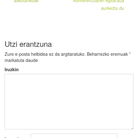
askotarikoak
Konferentziaren egitaraua
aurkeztu du
Utzi erantzuna
Zure e-posta helbidea ez da argitaratuko.
Beharrezko eremuak
*
markatuta daude
Iruzkin