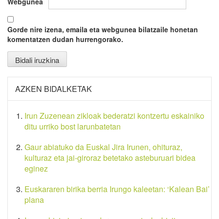
Webgunea
Gorde nire izena, emaila eta webgunea bilatzaile honetan
komentatzen dudan hurrengorako.
AZKEN BIDALKETAK
Irun Zuzenean zikloak bederatzi kontzertu eskainiko
ditu urriko bost larunbatetan
Gaur abiatuko da Euskal Jira Irunen, ohituraz,
kulturaz eta jai-giroraz betetako asteburuari bidea
eginez
Euskararen birika berria Irungo kaleetan: ‘Kalean Bai’
plana