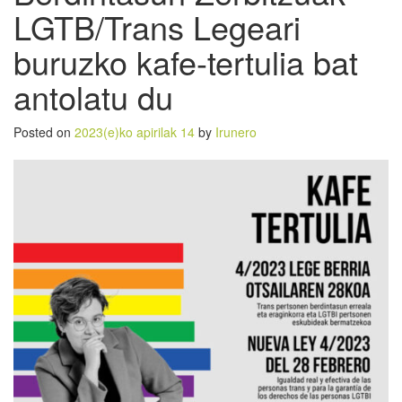
LGTB/Trans Legeari
buruzko kafe-tertulia bat
antolatu du
Posted on
2023(e)ko apirilak 14
by
Irunero