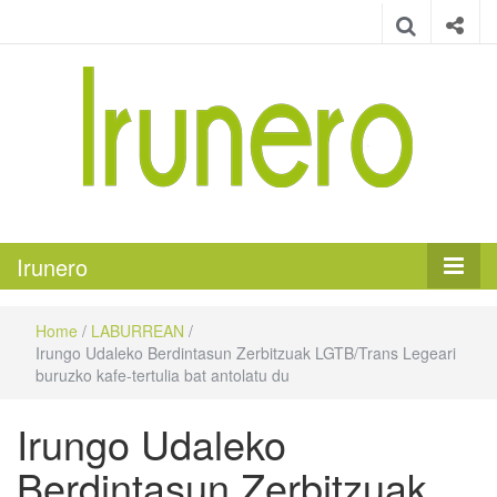
Irunero
Irungo euskarazko aldizkaria
Irunero
Home
/
LABURREAN
/
Irungo Udaleko Berdintasun Zerbitzuak LGTB/Trans Legeari
buruzko kafe-tertulia bat antolatu du
Irungo Udaleko
Berdintasun Zerbitzuak