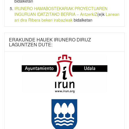
bidalketan
IRUNERO HAMABOSTEKARIAK PROYECTUAREN
INGURUAN IDATZITAKO BERRIA – AntzerkiZ
(e)k
Lanean
ari dira Ribera beken irabazleak
bidalketan
ERAKUNDE HAUEK IRUNERO DIRUZ
LAGUNTZEN DUTE: