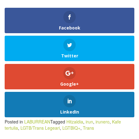
Facebook
Twitter
Google+
LinkedIn
Posted in
LABURREAN
Tagged
Hitzaldia
,
irun
,
irunero
,
Kafe
tertulia
,
LGTB/Trans Legeari
,
LGTBIQ+
,
Trans