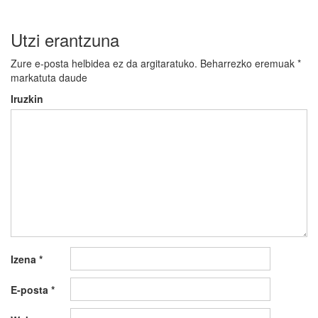
Utzi erantzuna
Zure e-posta helbidea ez da argitaratuko.
Beharrezko eremuak
*
markatuta daude
Iruzkin
Izena
*
E-posta
*