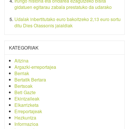
Irungo historia eta ondarea ezagutzeko bisita
gidatuen egitarau zabala prestatuko da udarako
Udalak inbertitutako euro bakoitzeko 2,13 euro sortu
ditu Dies Oiassonis jaialdiak
KATEGORIAK
Aitzina
Argazki-erreportajea
Berriak
Bertatik Bertara
Bertsoak
Beti Gazte
Ekintzaileak
Elkarrizketa
Erreportajeak
Hezkuntza
Informazioa