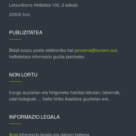
Letxunborro Hiribidea 100, 2 eskubi
20305 Irun.
PUBLIZITATEA
Bidali ezazu posta elektroniko bat
jarozena@irunero.eus
helbidetara informazio guztia jasotzeko.
NON LORTU
Irungo auzoetan eta hiriguneko hainbat lekutan; tabernak,
udal bulegoak … baita hiriko ikastetxe guztietan ere.
INFORMAZIO LEGALA
Ikusi
informazio legala eta datuen babesa