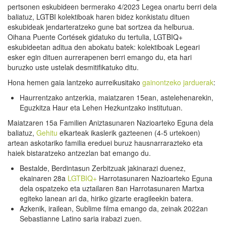
pertsonen eskubideen bermerako 4/2023 Legea onartu berri dela
baliatuz, LGTBI kolektiboak haren bidez konkistatu dituen
eskubideak jendarteratzeko gune bat sortzea da helburua.
Oihana Puente Cortések gidatuko du tertulia, LGTBIQ+
eskubideetan aditua den abokatu batek: kolektiboak Legeari
esker egin dituen aurrerapenen berri emango du, eta hari
buruzko uste ustelak desmitifikatuko ditu.
Hona hemen gaia lantzeko aurreikusitako
gainontzeko jarduerak
:
Haurrentzako antzerkia, maiatzaren 15ean, astelehenarekin,
Eguzkitza Haur eta Lehen Hezkuntzako institutuan.
Maiatzaren 15a Familien Aniztasunaren Nazioarteko Eguna dela
baliatuz,
Gehitu
elkarteak ikaslerik gazteenen (4-5 urtekoen)
artean askotariko familia ereduei buruz hausnarrarazteko eta
haiek bistaratzeko antzezlan bat emango du.
Bestalde, Berdintasun Zerbitzuak jakinarazi duenez,
ekainaren 28a
LGTBIQ+
Harrotasunaren Nazioarteko Eguna
dela ospatzeko eta uztailaren 8an Harrotasunaren Martxa
egiteko lanean ari da, hiriko gizarte eragileekin batera.
Azkenik, irailean, Sublime filma emango da, zeinak 2022an
Sebastianne Latino saria irabazi zuen.