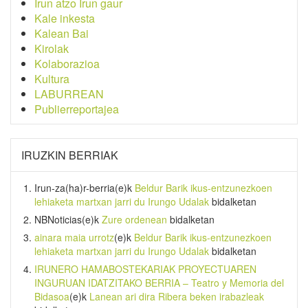
Irun atzo Irun gaur
Kale inkesta
Kalean Bai
Kirolak
Kolaborazioa
Kultura
LABURREAN
Publierreportajea
IRUZKIN BERRIAK
Irun-za(ha)r-berria
(e)k
Beldur Barik ikus-entzunezkoen
lehiaketa martxan jarri du Irungo Udalak
bidalketan
NBNoticias
(e)k
Zure ordenean
bidalketan
ainara maia urrotz
(e)k
Beldur Barik ikus-entzunezkoen
lehiaketa martxan jarri du Irungo Udalak
bidalketan
IRUNERO HAMABOSTEKARIAK PROYECTUAREN
INGURUAN IDATZITAKO BERRIA – Teatro y Memoria del
Bidasoa
(e)k
Lanean ari dira Ribera beken irabazleak