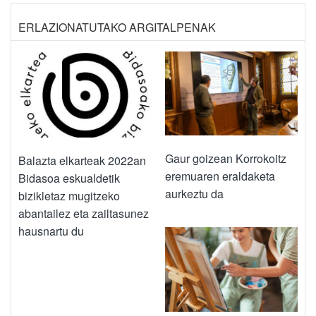
ERLAZIONATUTAKO ARGITALPENAK
Gaur goizean Korrokoitz
Balazta elkarteak 2022an
eremuaren eraldaketa
Bidasoa eskualdetik
aurkeztu da
bizikletaz mugitzeko
abantailez eta zailtasunez
hausnartu du