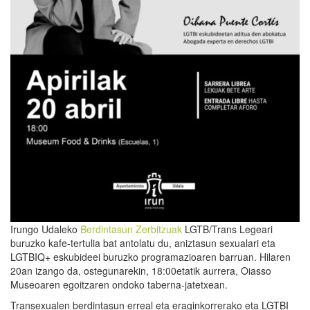
Irungo Udaleko
Berdintasun Zerbitzuak
LGTB/Trans Legeari
buruzko kafe-tertulia bat antolatu du, aniztasun sexualari eta
LGTBIQ+ eskubideei buruzko programazioaren barruan. Hilaren
20an izango da, ostegunarekin, 18:00etatik aurrera, Oiasso
Museoaren egoitzaren ondoko taberna-jatetxean.
Transexualen berdintasun erreal eta eraginkorrerako eta LGTBI