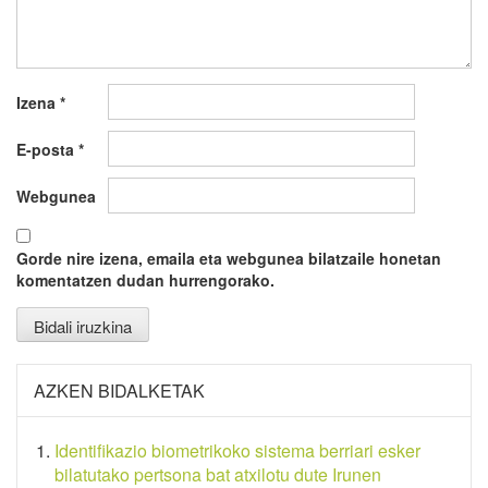
Izena
*
E-posta
*
Webgunea
Gorde nire izena, emaila eta webgunea bilatzaile honetan
komentatzen dudan hurrengorako.
AZKEN BIDALKETAK
Identifikazio biometrikoko sistema berriari esker
bilatutako pertsona bat atxilotu dute Irunen