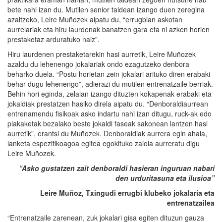
bete nahi izan du. Mutilen senior taldean izango duen zeregina
azaltzeko, Leire Muñozek aipatu du, “errugbian askotan
aurrelariak eta hiru laurdenak banatzen gara eta ni azken horien
prestaketaz arduratuko naiz”.
Hiru laurdenen prestaketarekin hasi aurretik, Leire Muñozek
azaldu du lehenengo jokalariak ondo ezagutzeko denbora
beharko duela. “Postu horietan zein jokalari arituko diren erabaki
behar dugu lehenengo”, adierazi du mutilen entrenatzaile berriak.
Behin hori eginda, zelaian izango dituzten kokapenak erabaki eta
jokaldiak prestatzen hasiko direla aipatu du. “Denboraldiaurrean
entrenamendu fisikoak asko indartu nahi izan ditugu, ruck-ak edo
plakaketak bezalako beste jokaldi faseak sakonean lantzen hasi
aurretik”, erantsi du Muñozek. Denboraldiak aurrera egin ahala,
lanketa espezifikoagoa egitea egokituko zaiola aurreratu digu
Leire Muñozek.
“Asko gustatzen zait denboraldi hasieran inguruan nabari
den urduritasuna eta ilusioa”
Leire Muñoz, Txingudi errugbi klubeko jokalaria eta
entrenatzailea
“Entrenatzaile zarenean, zuk jokalari gisa egiten dituzun gauza