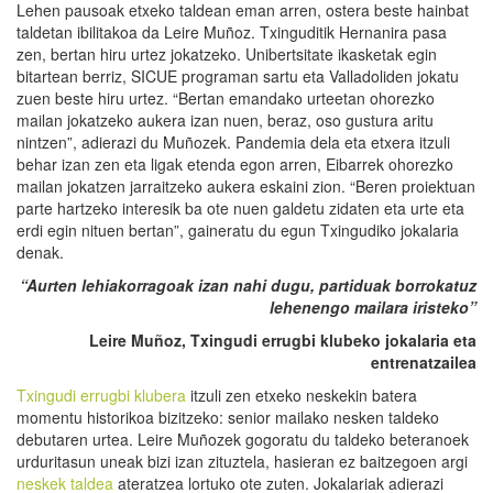
Lehen pausoak etxeko taldean eman arren, ostera beste hainbat
taldetan ibilitakoa da Leire Muñoz. Txinguditik Hernanira pasa
zen, bertan hiru urtez jokatzeko. Unibertsitate ikasketak egin
bitartean berriz, SICUE programan sartu eta Valladoliden jokatu
zuen beste hiru urtez. “Bertan emandako urteetan ohorezko
mailan jokatzeko aukera izan nuen, beraz, oso gustura aritu
nintzen”, adierazi du Muñozek. Pandemia dela eta etxera itzuli
behar izan zen eta ligak etenda egon arren, Eibarrek ohorezko
mailan jokatzen jarraitzeko aukera eskaini zion. “Beren proiektuan
parte hartzeko interesik ba ote nuen galdetu zidaten eta urte eta
erdi egin nituen bertan”, gaineratu du egun Txingudiko jokalaria
denak.
“Aurten lehiakorragoak izan nahi dugu, partiduak borrokatuz
lehenengo mailara iristeko”
Leire Muñoz, Txingudi errugbi klubeko jokalaria eta
entrenatzailea
Txingudi errugbi klubera
itzuli zen etxeko neskekin batera
momentu historikoa bizitzeko: senior mailako nesken taldeko
debutaren urtea. Leire Muñozek gogoratu du taldeko beteranoek
urduritasun uneak bizi izan zituztela, hasieran ez baitzegoen argi
neskek taldea
ateratzea lortuko ote zuten. Jokalariak adierazi