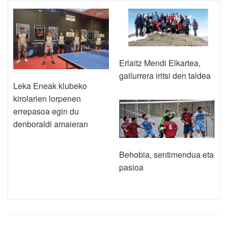
Erlaitz Mendi Elkartea,
gailurrera iritsi den taldea
Leka Eneak klubeko
kirolarien lorpenen
errepasoa egin du
denboraldi amaieran
Behobia, sentimendua eta
pasioa