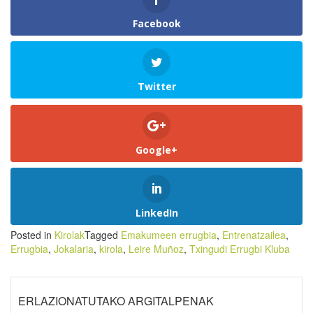
Facebook
Twitter
Google+
LinkedIn
Posted in
Kirolak
Tagged
Emakumeen errugbia
,
Entrenatzailea
,
Errugbia
,
Jokalaria
,
kirola
,
Leire Muñoz
,
Txingudi Errugbi Kluba
ERLAZIONATUTAKO ARGITALPENAK