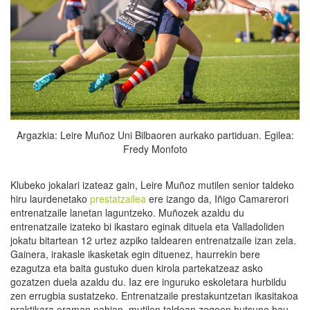
Argazkia: Leire Muñoz Uni Bilbaoren aurkako partiduan. Egilea:
Fredy Monfoto
Klubeko jokalari izateaz gain, Leire Muñoz mutilen senior taldeko
hiru laurdenetako
prestatzailea
ere izango da, Iñigo Camarerori
entrenatzaile lanetan laguntzeko. Muñozek azaldu du
entrenatzaile izateko bi ikastaro eginak dituela eta Valladoliden
jokatu bitartean 12 urtez azpiko taldearen entrenatzaile izan zela.
Gainera, irakasle ikasketak egin dituenez, haurrekin bere
ezagutza eta baita gustuko duen kirola partekatzeaz asko
gozatzen duela azaldu du. Iaz ere inguruko eskoletara hurbildu
zen errugbia sustatzeko. Entrenatzaile prestakuntzetan ikasitakoa
praktikara eraman nahian, mutilen taldean zegoen hutsune hau