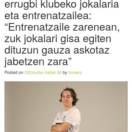
errugbi klubeko jokalaria
eta entrenatzailea:
“Entrenatzaile zarenean,
zuk jokalari gisa egiten
dituzun gauza askotaz
jabetzen zara”
Posted on
2024(e)ko irailak 26
by
Irunero