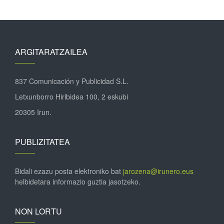
ARGITARATZAILEA
837 Comunicación y Publicidad S.L.
Letxunborro Hiribidea 100, 2 eskubi
20305 Irun.
PUBLIZITATEA
Bidali ezazu posta elektroniko bat
jarozena@irunero.eus
helbidetara informazio guztia jasotzeko.
NON LORTU