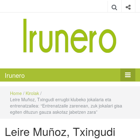
Irunero
Irungo euskarazko aldizkaria
Irunero
Home
/
Kirolak
/
Leire Muñoz, Txingudi errugbi klubeko jokalaria eta
entrenatzailea: “Entrenatzaile zarenean, zuk jokalari gisa
egiten dituzun gauza askotaz jabetzen zara”
Leire Muñoz, Txingudi