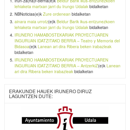
Irun-za(ha)r-berria
(e)k
Beldur Barik ikus-entzunezkoen
lehiaketa martxan jarri du Irungo Udalak
bidalketan
NBNoticias
(e)k
Zure ordenean
bidalketan
ainara maia urrotz
(e)k
Beldur Barik ikus-entzunezkoen
lehiaketa martxan jarri du Irungo Udalak
bidalketan
IRUNERO HAMABOSTEKARIAK PROYECTUAREN
INGURUAN IDATZITAKO BERRIA – Teatro y Memoria del
Bidasoa
(e)k
Lanean ari dira Ribera beken irabazleak
bidalketan
IRUNERO HAMABOSTEKARIAK PROYECTUAREN
INGURUAN IDATZITAKO BERRIA – AntzerkiZ
(e)k
Lanean
ari dira Ribera beken irabazleak
bidalketan
ERAKUNDE HAUEK IRUNERO DIRUZ
LAGUNTZEN DUTE: