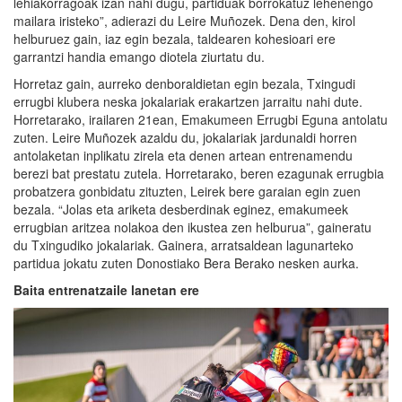
lehiakorragoak izan nahi dugu, partiduak borrokatuz lehenengo
mailara iristeko”, adierazi du Leire Muñozek. Dena den, kirol
helburuez gain, iaz egin bezala, taldearen kohesioari ere
garrantzi handia emango diotela ziurtatu du.
Horretaz gain, aurreko denboraldietan egin bezala, Txingudi
errugbi klubera neska jokalariak erakartzen jarraitu nahi dute.
Horretarako, irailaren 21ean, Emakumeen Errugbi Eguna antolatu
zuten. Leire Muñozek azaldu du, jokalariak jardunaldi horren
antolaketan inplikatu zirela eta denen artean entrenamendu
berezi bat prestatu zutela. Horretarako, beren ezagunak errugbia
probatzera gonbidatu zituzten, Leirek bere garaian egin zuen
bezala. “Jolas eta ariketa desberdinak eginez, emakumeek
errugbian aritzea nolakoa den ikustea zen helburua”, gaineratu
du Txingudiko jokalariak. Gainera, arratsaldean lagunarteko
partidua jokatu zuten Donostiako Bera Berako nesken aurka.
Baita entrenatzaile lanetan
ere