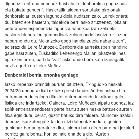
digunez, “entrenamenduak hasi ahala, denboraldia gogoz hasi
eta bukatu genuen”. Hasieratik taldean sortutako giro onak
denboraldiari eusten lagundu diela iruditzen zaio. Leirek onartu
du, batez ere hasieran, taldekide berri asko zituztenez, jokalari
beteranoen esperientzia laguntza handikoa izan zela eta
hasiberriek beraien gomendioak zeinen ondo jasotzen zituzten
nabarmendu du. “Jokatzeko gogo handia zutela nabaria zen”,
adierazi du Leire Muñozek. Denboraldia aurreikuspen handirik
gabe hasi zuten, Euskadiko Lehenengo Mailan jokatzeak ihes
egin zien arren, partidu “zail” asko ondo borrokatu izanagatik
pozik agertu da Leire Muñoz.
Denboraldi berria, erronka gehiago
Iazko lorpenak oraindik buruan dituztela, Txingudiko neskak
2024/25 denboraldiari ekiteko prest daude. Aurten astean hiru
entrenamendu egingo dituzte, entrenamendu teknikoez gain,
fisikoa ere indartzeko. Gainera, Leire Muñozek aipatu duenez, iaz
soilik entrenamenduetan parte hartu zuten neska batzuek aurten
fitxa egin dute, beraz, guztiz batuko dira taldera. Muñozek azaldu
duenez, ikasketengatik taldea utzi dutenak kenduta, gehien-
gehienak bertan geratuko dira, taldera batu diren pare bat jokalari
berriez gain; beraz, hori seinale ona dela dio. “Aurten