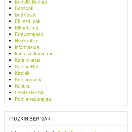
Bertatik Bertara
Bertsoak
Beti Gazte
Ekintzaileak
Elkarrizketa
Erreportajeak
Hezkuntza
Informazioa
Irun atzo Irun gaur
Kale inkesta
Kalean Bai
Kirolak
Kolaborazioa
Kultura
LABURREAN
Publierreportajea
IRUZKIN BERRIAK