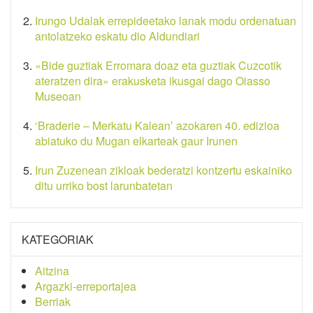
Irungo Udalak errepideetako lanak modu ordenatuan
antolatzeko eskatu dio Aldundiari
«Bide guztiak Erromara doaz eta guztiak Cuzcotik
ateratzen dira» erakusketa ikusgai dago Oiasso
Museoan
‘Braderie – Merkatu Kalean’ azokaren 40. edizioa
abiatuko du Mugan elkarteak gaur Irunen
Irun Zuzenean zikloak bederatzi kontzertu eskainiko
ditu urriko bost larunbatetan
KATEGORIAK
Aitzina
Argazki-erreportajea
Berriak