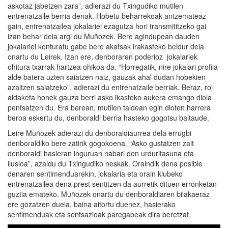
askotaz jabetzen zara”, adierazi du Txingudiko mutilen
entrenatzaile berria denak. Hobetu beharrekoak antzemateaz
gain, entrenatzailea jokalariei ezagutza hori transmititzeko gai
izan behar dela argi du Muñozek. Bere agindupean dauden
jokalariei konturatu gabe bere akatsak irakasteko beldur dela
onartu du Leirek. Izan ere, denboraren poderioz jokalariek
ohitura txarrak hartzea ohikoa da. “Horregatik, nire jokalari profila
alde batera uzten saiatzen naiz, gauzak ahal dudan hobekien
azaltzen saiatzeko”, adierazi du entrenatzaile berriak. Beraz, rol
aldaketa honek gauza berri asko ikasteko aukera emango diola
pentsatzen du. Era berean, mutilen taldean egin dioten harrera
beroa eskertu du, denboraldi berria hasteko gogotsu baitaude.
Leire Muñozek adierazi du denboraldiaurrea dela errugbi
denboraldiko bere zatirik gogokoena. “Asko gustatzen zait
denboraldi hasieran inguruan nabari den urduritasuna eta
ilusioa”, azaldu du Txingudiko neskak. Oraindik dena posible
denaren sentimenduarekin, jokalaria eta orain klubeko
entrenatzailea dena prest sentitzen da aurretik dituen erronketan
guztia emateko. Muñozek onartu du denboraldiaren bilakaeraz
ere gozatzen duela, baina aitortu duenez, hasierako
sentimenduak eta sentsazioak paregabeak dira beretzat.