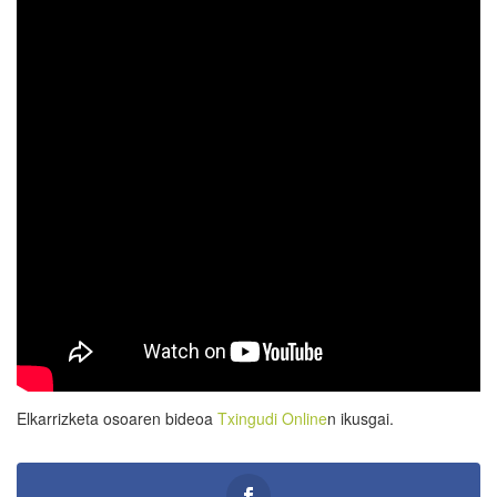
Elkarrizketa osoaren bideoa
Txingudi Online
n ikusgai.