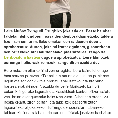
Leire Muñoz Txingudi Errugbiko jokalaria da. Beste
hainbat
taldetan ibili ondoren, pasa den denboraldian etxeko taldera
itzuli zen senior mailako emakumeen taldearen debuta
aprobetxatuz. Aurten, jokalari izateaz gainera, gizonezkoen
senior taldeko hiru laurdenetako
prestatzailea
izango da.
Denboraldia hastear
dagoela aprobetxatuz, Leire Muñozek
aurtengo helburuak zeintzuk izango diren azaldu du.
Bere nebaren bitartez iritsi zen errugbira, bera baino lehenago
hasi baitzen jokatzen. “Txapelketa bat antolatu zuten jokalarien
lagun eta senideek kirola probatu ahal izateko, eta nik parte
hartzea erabaki nuen”, azaldu du Leire Muñozek. Ez hori
bakarrik, inguruko lagunak eta klasekideak konbentzitzen saiatu
zen, baina ezer gutxirako balio izan zuen. Azkenean ordea, 20
neska elkartu ziren bertan, eta talde txiki bat sortu zuten
lagunarteko bi jokatzeko. Hurrengo denboraldian, Eibarreko
taldearekin indarrak batu eta partidu ofizialak jokatzen hasi ziren.