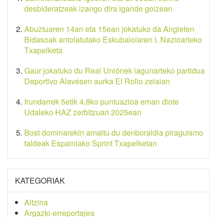
desbideratzeak izango dira igande goizean
Abuztuaren 14an eta 15ean jokatuko da Angleten
Bidasoak antolatutako Eskubaloiaren I. Nazioarteko
Txapelketa
Gaur jokatuko du Real Uniónek lagunarteko partidua
Deportivo Alavésen aurka El Rollo zelaian
Irundarrek 5etik 4,8ko puntuazioa eman diote
Udaleko HAZ zerbitzuari 2025ean
Bost dominarekin amaitu du denboraldia piraguismo
taldeak Espainiako Sprint Txapelketan
KATEGORIAK
Aitzina
Argazki-erreportajea