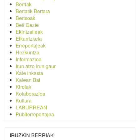
Berriak
Bertatik Bertara
Bertsoak
Beti Gazte
Ekintzaileak
Elkarrizketa
Erreportajeak
Hezkuntza
Informazioa
Irun atzo Irun gaur
Kale inkesta
Kalean Bai
Kirolak
Kolaborazioa
Kultura
LABURREAN
Publierreportajea
IRUZKIN BERRIAK