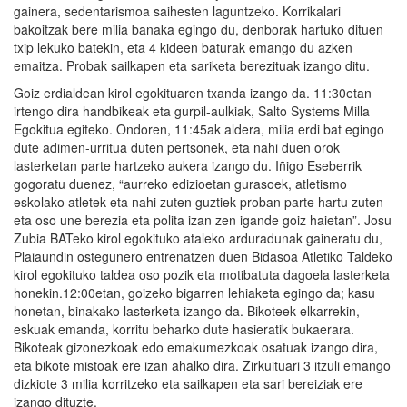
gainera, sedentarismoa saihesten laguntzeko. Korrikalari
bakoitzak bere milia banaka egingo du, denborak hartuko dituen
txip lekuko batekin, eta 4 kideen baturak emango du azken
emaitza. Probak sailkapen eta sariketa berezituak izango ditu.
Goiz erdialdean kirol egokituaren txanda izango da. 11:30etan
irtengo dira handbikeak eta gurpil-aulkiak, Salto Systems Milla
Egokitua egiteko. Ondoren, 11:45ak aldera, milia erdi bat egingo
dute adimen-urritua duten pertsonek, eta nahi duen orok
lasterketan parte hartzeko aukera izango du. Iñigo Eseberrik
gogoratu duenez, “aurreko edizioetan gurasoek, atletismo
eskolako atletek eta nahi zuten guztiek proban parte hartu zuten
eta oso une berezia eta polita izan zen igande goiz haietan”. Josu
Zubia BATeko kirol egokituko ataleko arduradunak gaineratu du,
Plaiaundin ostegunero entrenatzen duen Bidasoa Atletiko Taldeko
kirol egokituko taldea oso pozik eta motibatuta dagoela lasterketa
honekin.12:00etan, goizeko bigarren lehiaketa egingo da; kasu
honetan, binakako lasterketa izango da. Bikoteek elkarrekin,
eskuak emanda, korritu beharko dute hasieratik bukaerara.
Bikoteak gizonezkoak edo emakumezkoak osatuak izango dira,
eta bikote mistoak ere izan ahalko dira. Zirkuituari 3 itzuli emango
dizkiote 3 milia korritzeko eta sailkapen eta sari bereiziak ere
izango dituzte.