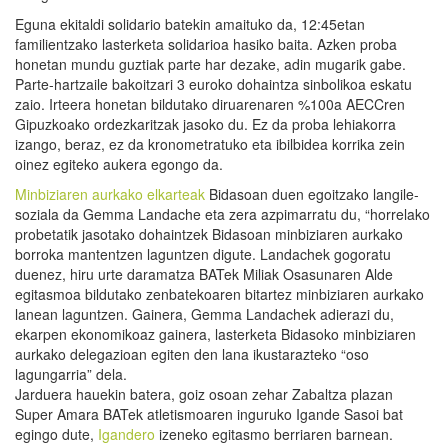
Eguna ekitaldi solidario batekin amaituko da, 12:45etan
familientzako lasterketa solidarioa hasiko baita. Azken proba
honetan mundu guztiak parte har dezake, adin mugarik gabe.
Parte-hartzaile bakoitzari 3 euroko dohaintza sinbolikoa eskatu
zaio. Irteera honetan bildutako diruarenaren %100a AECCren
Gipuzkoako ordezkaritzak jasoko du. Ez da proba lehiakorra
izango, beraz, ez da kronometratuko eta ibilbidea korrika zein
oinez egiteko aukera egongo da.
Minbiziaren aurkako elkarteak
Bidasoan duen egoitzako langile-
soziala da Gemma Landache eta zera azpimarratu du, “horrelako
probetatik jasotako dohaintzek Bidasoan minbiziaren aurkako
borroka mantentzen laguntzen digute. Landachek gogoratu
duenez, hiru urte daramatza BATek Miliak Osasunaren Alde
egitasmoa bildutako zenbatekoaren bitartez minbiziaren aurkako
lanean laguntzen. Gainera, Gemma Landachek adierazi du,
ekarpen ekonomikoaz gainera, lasterketa Bidasoko minbiziaren
aurkako delegazioan egiten den lana ikustarazteko “oso
lagungarria” dela.
Jarduera hauekin batera, goiz osoan zehar Zabaltza plazan
Super Amara BATek atletismoaren inguruko Igande Sasoi bat
egingo dute,
Igandero
izeneko egitasmo berriaren barnean.