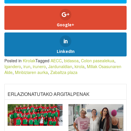
Google+
LinkedIn
Posted in
Kirolak
Tagged
AECC
,
bidasoa
,
Colon pasealekua
,
Igandero
,
irun
,
irunero
,
Jardunaldian
,
kirola
,
Miliak Osasunaren
Alde
,
Minbiziaren aurka
,
Zabaltza plaza
ERLAZIONATUTAKO ARGITALPENAK