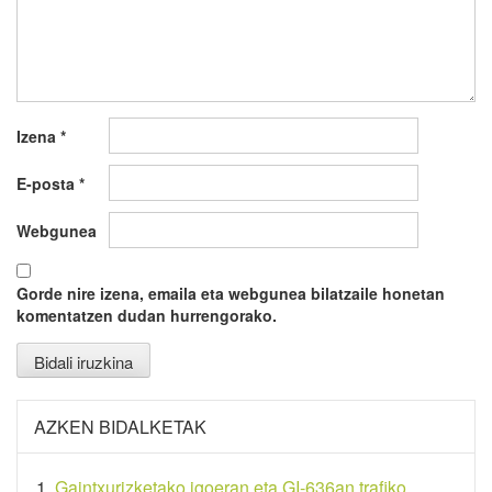
Izena
*
E-posta
*
Webgunea
Gorde nire izena, emaila eta webgunea bilatzaile honetan
komentatzen dudan hurrengorako.
AZKEN BIDALKETAK
Gaintxurizketako igoeran eta GI-636an trafiko