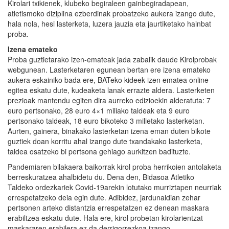
Kirolari txikienek, klubeko begiraleen gainbegiradapean,
atletismoko diziplina ezberdinak probatzeko aukera izango dute,
hala nola, hesi lasterketa, luzera jauzia eta jaurtiketako hainbat
proba.
Izena emateko
Proba guztietarako izen-emateak jada zabalik daude Kirolprobak
webgunean. Lasterketaren egunean bertan ere izena emateko
aukera eskainiko bada ere, BATeko kideek izen ematea online
egitea eskatu dute, kudeaketa lanak errazte aldera. Lasterketen
prezioak mantendu egiten dira aurreko edizioekin alderatuta: 7
euro pertsonako, 28 euro 4×1 miliako taldeak eta 9 euro
pertsonako taldeak, 18 euro bikoteko 3 milietako lasterketan.
Aurten, gainera, binakako lasterketan izena eman duten bikote
guztiek doan korritu ahal izango dute txandakako lasterketa,
taldea osatzeko bi pertsona gehiago aurkitzen badituzte.
Pandemiaren bilakaera baikorrak kirol proba herrikoien antolaketa
berreskuratzea ahalbidetu du. Dena den, Bidasoa Atletiko
Taldeko ordezkariek Covid-19arekin lotutako murriztapen neurriak
errespetatzeko deia egin dute. Adibidez, jardunaldian zehar
pertsonen arteko distantzia errespetatzen ez denean maskara
erabiltzea eskatu dute. Hala ere, kirol probetan kirolarientzat
maskararen erabilera ez da derrigorrezkoa izango.