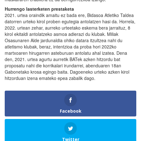
Hurrengo lasterketen prestaketa
2021. urtea oraindik amaitu ez bada ere, Bidasoa Atletiko Taldea
datorren urteko kirol proben egutegia antolatzen hasi da. Horrela,
2022. urtean zehar, aurreko urteetako eskema bera jarraituz, 8
kirol ekitaldi antolatzeko asmoa adierazi du klubak. Miliak
Osasunaren Alde jardunaldia ohiko datara itzultzea nahi du
atletismo klubak, beraz, intentzioa da proba hori 2022ko
martxoaren hirugarren asteburuan antolatu ahal izatea. Dena
den, 2021. urtea agurtu aurretik BATek azken hitzordu bat
proposatu nahi die korrikalari irundarrei, abenduaren 18an
Gabonetako krosa egingo baita. Dagoeneko urteko azken kirol
hitzorduan izena emateko epea zabalik dago.
Facebook
Twitter