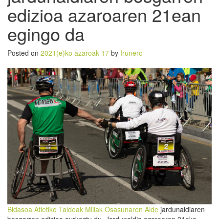
edizioa azaroaren 21ean
egingo da
Posted on
2021(e)ko azaroak 17
by
Irunero
Bidasoa Atletiko Taldeak
Miliak Osasunaren Alde
jardunaldiaren
bosgarren edizioa aurkeztu du. Jardunaldia azaroaren 21eko