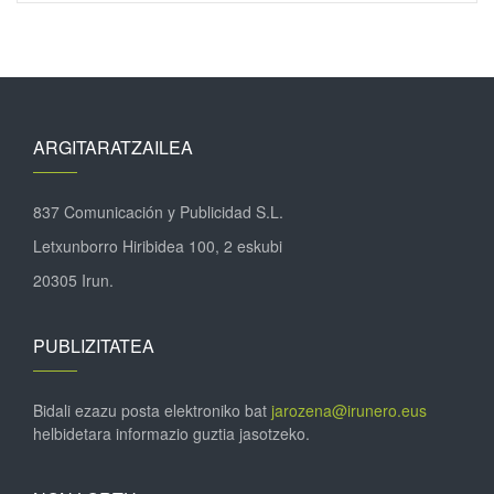
ARGITARATZAILEA
837 Comunicación y Publicidad S.L.
Letxunborro Hiribidea 100, 2 eskubi
20305 Irun.
PUBLIZITATEA
Bidali ezazu posta elektroniko bat
jarozena@irunero.eus
helbidetara informazio guztia jasotzeko.