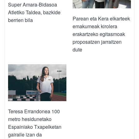
Super Amara-Bidasoa
Atletiko Taldea, bazkide
Parean eta Kera elkarteek
berrien bila
emakumeak kirolera
erakartzeko egitasmoak
proposatzen jarraitzen
dute
Teresa Errandonea 100
metro hesidunetako
Espainiako Txapelketan
gairaile izan da