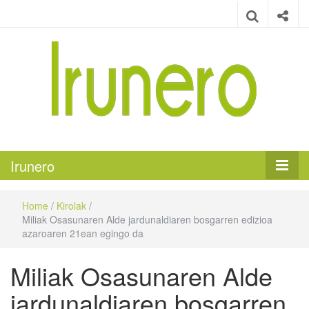
Irunero
Irungo euskarazko aldizkaria
Irunero
Home
/
Kirolak
/
Miliak Osasunaren Alde jardunaldiaren bosgarren edizioa
azaroaren 21ean egingo da
Miliak Osasunaren Alde
jardunaldiaren bosgarren