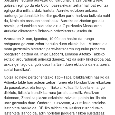
goizean egingo da eta Colon pasealekuan zehar hainbat ekintza
egingo dira milia ardatz hartuta. Aurreko edizioen antzera,
aurtengo jardunaldiak herritar guztien parte-hartzea bultzatu nahi
du, kirola eta osasuna konbinatuz. Aurreko edizioetan gertatu
bezala, jardunaldian bildutako dirua Gipuzkoako Minbiziaren
Aurkako elkartearen Bidasoko ordezkaritzak jasoko du.
Azaroaren 21ean, igandea, 10:00etan hasiko da Irungo
erdigunea goizean zehar hartuko duen ekitaldi hau. Miliaren eta
mota guztietako hiritarren parte-hartzearen inguruko probaren
bosgarren edizioa da. Iñigo Eseberri, Bidasoa Altetiko Taldeko
ekitaldi arduradunak adierazi duenez, “ez da soilik kirol-proba bat,
askoz gehiago da, goiz osoa hartzen duen ekitaldia da eta izaera
sozial handikoa”.
Goiza adineko pertsonentzako Ttipi–Tapa ibilaldiarekin hasiko da.
Adineko talde hau astean zehar Irunen eta Hondarribian elkartzen
da paseatzeko, eta Irungo miliako zirkuituari bi buelta emango
dizkiote, ibilaldia Irundik barrena jarraitu aurretik. Amaitzen
dutenean, Zabaltza plazan eskainiko zaizkien patata-tortilla eta
uraz gozatuko dute. Ondoren, 10:45etan, 4×1 miliako errelebo-
lasterketa hasiko da. DBHko taldeei eta ikasleei zuzendutako
lasterketa izango da, adin horietan jarduera fisikoa sustatzeaz