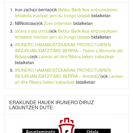
Irun-za(ha)r-berria
(e)k
Beldur Barik ikus-entzunezkoen
lehiaketa martxan jarri du Irungo Udalak
bidalketan
NBNoticias
(e)k
Zure ordenean
bidalketan
ainara maia urrotz
(e)k
Beldur Barik ikus-entzunezkoen
lehiaketa martxan jarri du Irungo Udalak
bidalketan
IRUNERO HAMABOSTEKARIAK PROYECTUAREN
INGURUAN IDATZITAKO BERRIA – Teatro y Memoria del
Bidasoa
(e)k
Lanean ari dira Ribera beken irabazleak
bidalketan
IRUNERO HAMABOSTEKARIAK PROYECTUAREN
INGURUAN IDATZITAKO BERRIA – AntzerkiZ
(e)k
Lanean
ari dira Ribera beken irabazleak
bidalketan
ERAKUNDE HAUEK IRUNERO DIRUZ
LAGUNTZEN DUTE: