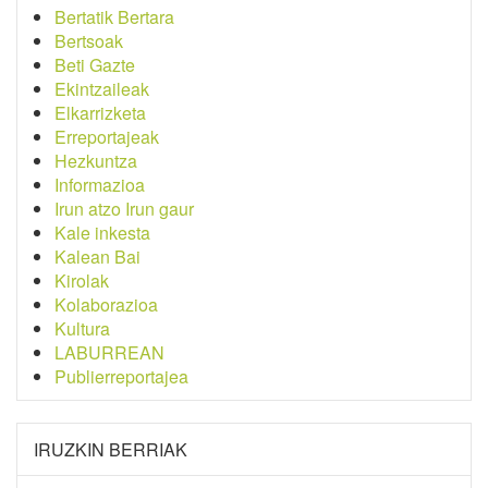
Bertatik Bertara
Bertsoak
Beti Gazte
Ekintzaileak
Elkarrizketa
Erreportajeak
Hezkuntza
Informazioa
Irun atzo Irun gaur
Kale inkesta
Kalean Bai
Kirolak
Kolaborazioa
Kultura
LABURREAN
Publierreportajea
IRUZKIN BERRIAK