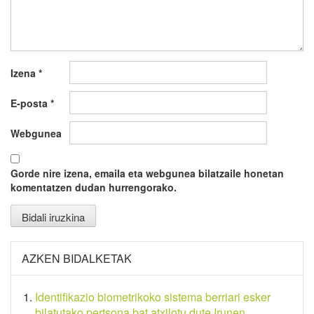
Izena
*
E-posta
*
Webgunea
Gorde nire izena, emaila eta webgunea bilatzaile honetan
komentatzen dudan hurrengorako.
AZKEN BIDALKETAK
Identifikazio biometrikoko sistema berriari esker
bilatutako pertsona bat atxilotu dute Irunen