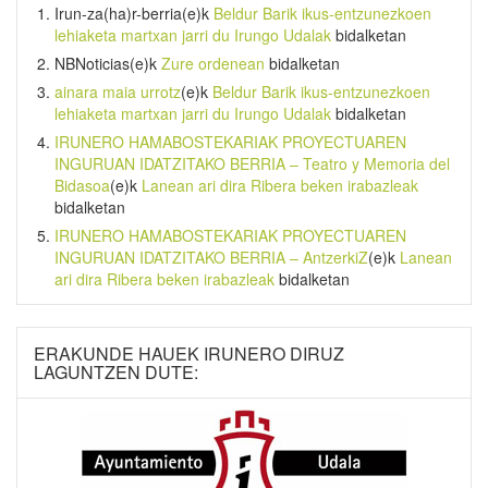
Irun-za(ha)r-berria
(e)k
Beldur Barik ikus-entzunezkoen
lehiaketa martxan jarri du Irungo Udalak
bidalketan
NBNoticias
(e)k
Zure ordenean
bidalketan
ainara maia urrotz
(e)k
Beldur Barik ikus-entzunezkoen
lehiaketa martxan jarri du Irungo Udalak
bidalketan
IRUNERO HAMABOSTEKARIAK PROYECTUAREN
INGURUAN IDATZITAKO BERRIA – Teatro y Memoria del
Bidasoa
(e)k
Lanean ari dira Ribera beken irabazleak
bidalketan
IRUNERO HAMABOSTEKARIAK PROYECTUAREN
INGURUAN IDATZITAKO BERRIA – AntzerkiZ
(e)k
Lanean
ari dira Ribera beken irabazleak
bidalketan
ERAKUNDE HAUEK IRUNERO DIRUZ
LAGUNTZEN DUTE: