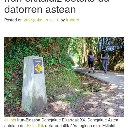
datorren astean
Posted on
2024(e)ko urriak 10
by
Irunero
Jakobi
Irun-Bidasoa Donejakue Elkarteak XX. Donejakue Astea
antolatu du.
Ekitaldiak
urriaren 14tik 20ra egingo dira. Ekitaldi