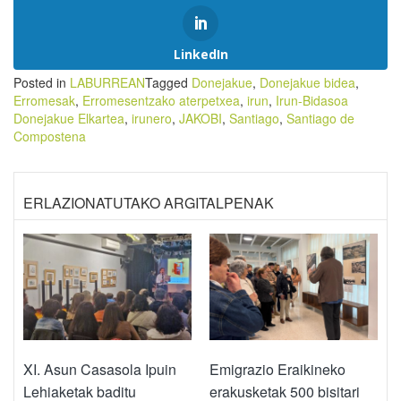
LinkedIn
Posted in
LABURREAN
Tagged
Donejakue
,
Donejakue bidea
,
Erromesak
,
Erromesentzako aterpetxea
,
irun
,
Irun-Bidasoa
Donejakue Elkartea
,
irunero
,
JAKOBI
,
Santiago
,
Santiago de
Compostena
ERLAZIONATUTAKO ARGITALPENAK
XI. Asun Casasola Ipuin
Emigrazio Eraikineko
Lehiaketak baditu
erakusketak 500 bisitari