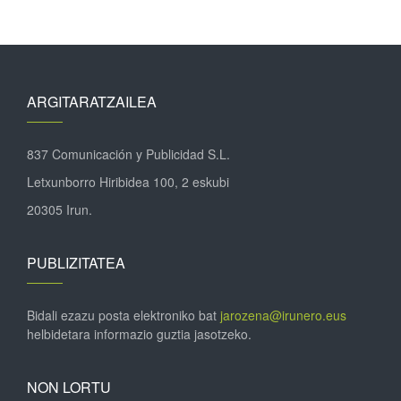
ARGITARATZAILEA
837 Comunicación y Publicidad S.L.
Letxunborro Hiribidea 100, 2 eskubi
20305 Irun.
PUBLIZITATEA
Bidali ezazu posta elektroniko bat
jarozena@irunero.eus
helbidetara informazio guztia jasotzeko.
NON LORTU