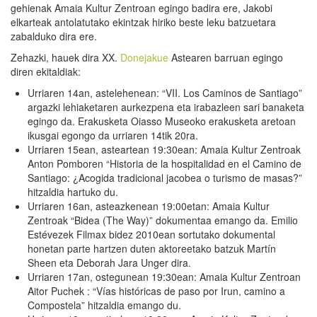
gehienak Amaia Kultur Zentroan egingo badira ere, Jakobi
elkarteak antolatutako ekintzak hiriko beste leku batzuetara
zabalduko dira ere.
Zehazki, hauek dira XX.
Donejakue
Astearen barruan egingo
diren ekitaldiak:
Urriaren 14an, astelehenean: “VII. Los Caminos de Santiago”
argazki lehiaketaren aurkezpena eta irabazleen sari banaketa
egingo da. Erakusketa Oiasso Museoko erakusketa aretoan
ikusgai egongo da urriaren 14tik 20ra.
Urriaren 15ean, asteartean 19:30ean: Amaia Kultur Zentroak
Anton Pomboren “Historia de la hospitalidad en el Camino de
Santiago: ¿Acogida tradicional jacobea o turismo de masas?”
hitzaldia hartuko du.
Urriaren 16an, asteazkenean 19:00etan: Amaia Kultur
Zentroak “Bidea (The Way)” dokumentaa emango da. Emilio
Estévezek Filmax bidez 2010ean sortutako dokumental
honetan parte hartzen duten aktoreetako batzuk Martín
Sheen eta Deborah Jara Unger dira.
Urriaren 17an, ostegunean 19:30ean: Amaia Kultur Zentroan
Aitor Puchek : “Vías históricas de paso por Irun, camino a
Compostela” hitzaldia emango du.