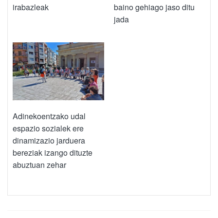
irabazleak
baino gehiago jaso ditu
jada
Adinekoentzako udal
espazio sozialek ere
dinamizazio jarduera
bereziak izango dituzte
abuztuan zehar