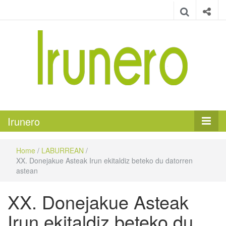
Irunero
Irungo euskarazko aldizkaria
Irunero
Home
/
LABURREAN
/
XX. Donejakue Asteak Irun ekitaldiz beteko du datorren
astean
XX. Donejakue Asteak
Irun ekitaldiz beteko du