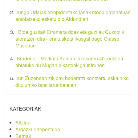
Irungo Udalak errepideetako lanak modu ordenatuan
antolatzeko eskatu dio Aldundiari
«Bide guztiak Erromara doaz eta guztiak Cuzcotik
ateratzen dira» erakusketa ikusgai dago Oiasso
Museoan
‘Braderie – Merkatu Kalean’ azokaren 40. edizioa
abiatuko du Mugan elkarteak gaur Irunen
Irun Zuzenean zikloak bederatzi kontzertu eskainiko
ditu urriko bost larunbatetan
KATEGORIAK
Aitzina
Argazki-erreportajea
Berriak