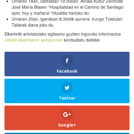
Urriaren 18an, ostiralean 19:30ean: Amaia Kultur Zentroak
José María Blasen “Hospitalidad en el Camino de Santiago:
ayer, hoy y mañana” hitzaldia hartuko du.
Urriaren 20an, igandean 8:30etik aurrera: Irungo Txistulari
Taldeak diana joko du.
Elkartetik antolatutako egitasmo guztien inguruko informazioa
Jakobi elkartearen webgunean
kontsultatu daiteke.
Facebook
Twitter
Google+