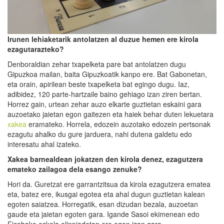
Irunen lehiaketarik antolatzen al duzue hemen ere kirola
ezagutarazteko?
Denboraldian zehar txapelketa pare bat antolatzen dugu
Gipuzkoa mailan, baita Gipuzkoatik kanpo ere. Bat Gabonetan,
eta orain, apirilean beste txapelketa bat egingo dugu. Iaz,
adibidez, 120 parte-hartzaile baino gehiago izan ziren bertan.
Horrez gain, urtean zehar auzo elkarte guztietan eskaini gara
auzoetako jaietan egon gaitezen eta haiek behar duten lekuetara
xakea
eramateko. Horrela, edozein auzotako edozein pertsonak
ezagutu ahalko du gure jarduera, nahi dutena galdetu edo
interesatu ahal izateko.
Xakea barnealdean jokatzen den kirola denez, ezagutzera
emateko zailagoa dela esango zenuke?
Hori da. Guretzat ere garrantzitsua da kirola ezagutzera ematea
eta, batez ere, ikusgai egotea eta ahal dugun guztietan kalean
egoten saiatzea. Horregatik, esan dizudan bezala, auzoetan
gaude eta jaietan egoten gara. Igande Sasoi ekimenean edo