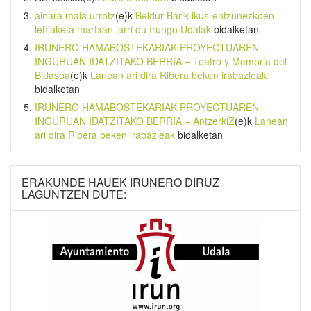
ainara maia urrotz
(e)k
Beldur Barik ikus-entzunezkoen
lehiaketa martxan jarri du Irungo Udalak
bidalketan
IRUNERO HAMABOSTEKARIAK PROYECTUAREN
INGURUAN IDATZITAKO BERRIA – Teatro y Memoria del
Bidasoa
(e)k
Lanean ari dira Ribera beken irabazleak
bidalketan
IRUNERO HAMABOSTEKARIAK PROYECTUAREN
INGURUAN IDATZITAKO BERRIA – AntzerkiZ
(e)k
Lanean
ari dira Ribera beken irabazleak
bidalketan
ERAKUNDE HAUEK IRUNERO DIRUZ
LAGUNTZEN DUTE: