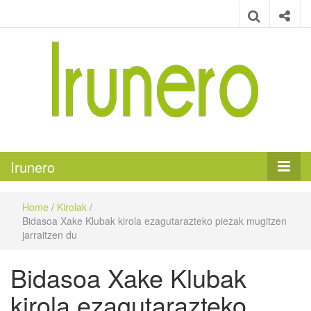
Irunero
Irungo euskarazko aldizkaria
Irunero
Home
/
Kirolak
/
Bidasoa Xake Klubak kirola ezagutarazteko piezak mugitzen
jarraitzen du
Bidasoa Xake Klubak
kirola ezagutarazteko