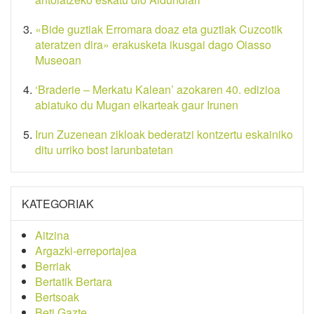
«Bide guztiak Erromara doaz eta guztiak Cuzcotik
ateratzen dira» erakusketa ikusgai dago Oiasso
Museoan
‘Braderie – Merkatu Kalean’ azokaren 40. edizioa
abiatuko du Mugan elkarteak gaur Irunen
Irun Zuzenean zikloak bederatzi kontzertu eskainiko
ditu urriko bost larunbatetan
KATEGORIAK
Aitzina
Argazki-erreportajea
Berriak
Bertatik Bertara
Bertsoak
Beti Gazte