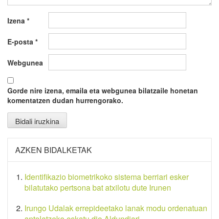
Izena
*
E-posta
*
Webgunea
Gorde nire izena, emaila eta webgunea bilatzaile honetan
komentatzen dudan hurrengorako.
AZKEN BIDALKETAK
Identifikazio biometrikoko sistema berriari esker
bilatutako pertsona bat atxilotu dute Irunen
Irungo Udalak errepideetako lanak modu ordenatuan
antolatzeko eskatu dio Aldundiari