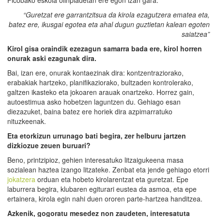
Ficobako eskola olinpiadetan ere egon izan gara.
“Guretzat ere garrantzitsua da kirola ezagutzera ematea eta,
batez ere, ikusgai egotea eta ahal dugun guztietan kalean egoten
saiatzea”
Kirol gisa oraindik ezezagun samarra bada ere, kirol horren
onurak aski ezagunak dira.
Bai, izan ere, onurak kontaezinak dira: kontzentraziorako,
erabakiak hartzeko, planifikaziorako, bultzaden kontrolerako,
galtzen ikasteko eta jokoaren arauak onartzeko. Horrez gain,
autoestimua asko hobetzen laguntzen du. Gehiago esan
diezazuket, baina batez ere horiek dira azpimarratuko
nituzkeenak.
Eta etorkizun urrunago bati begira, zer helburu jartzen
dizkiozue zeuen buruari?
Beno, printzipioz, gehien interesatuko litzaigukeena masa
sozialean haztea izango litzateke. Zenbat eta jende gehiago etorri
jokatzera
orduan eta hobeto kirolarentzat eta guretzat. Epe
laburrera begira, klubaren egiturari eustea da asmoa, eta epe
ertainera, kirola egin nahi duen ororen parte-hartzea handitzea.
Azkenik, gogoratu mesedez non zaudeten, interesatuta