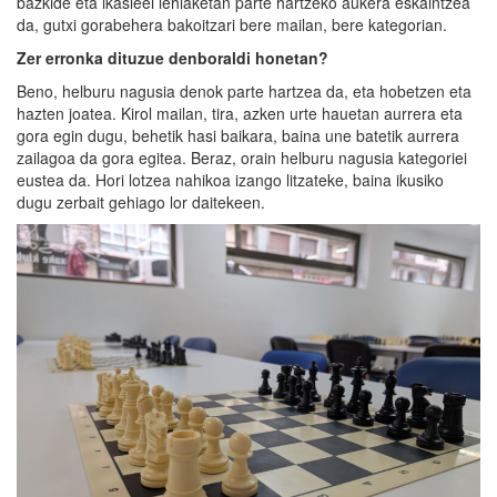
bazkide eta ikasleei lehiaketan parte hartzeko aukera eskaintzea
da, gutxi gorabehera bakoitzari bere mailan, bere kategorian.
Zer erronka dituzue denboraldi honetan?
Beno, helburu nagusia denok parte hartzea da, eta hobetzen eta
hazten joatea. Kirol mailan, tira, azken urte hauetan aurrera eta
gora egin dugu, behetik hasi baikara, baina une batetik aurrera
zailagoa da gora egitea. Beraz, orain helburu nagusia kategoriei
eustea da. Hori lotzea nahikoa izango litzateke, baina ikusiko
dugu zerbait gehiago lor daitekeen.