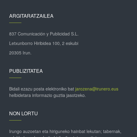
ARGITARATZAILEA
837 Comunicación y Publicidad S.L.
Letxunborro Hiribidea 100, 2 eskubi
20305 Irun.
PUBLIZITATEA
Bidali ezazu posta elektroniko bat
jarozena@irunero.eus
helbidetara informazio guztia jasotzeko.
NON LORTU
Irungo auzoetan eta hiriguneko hainbat lekutan; tabernak,