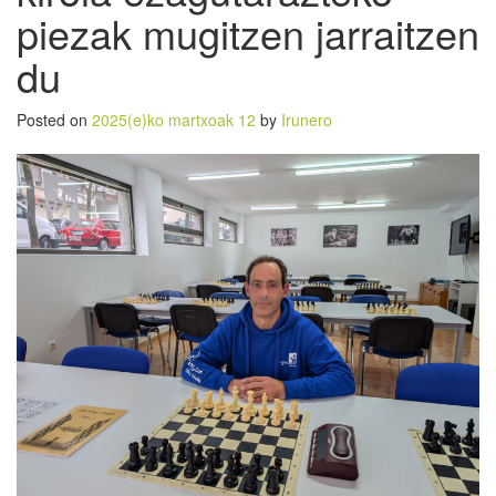
piezak mugitzen jarraitzen
du
Posted on
2025(e)ko martxoak 12
by
Irunero