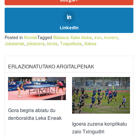
LinkedIn
Posted in
Kirolak
Tagged
Bidasoa Xake kluba
,
irun
,
irunero
,
Jokalariak
,
jokatzera
,
kirola
,
Txapelketa
,
Xakea
ERLAZIONATUTAKO ARGITALPENAK
Gora begira abiatu du
denboraldia Leka Eneak
Igoera zuzena konplikatu
zaio Txingudiri