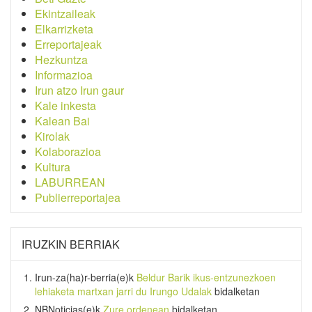
Ekintzaileak
Elkarrizketa
Erreportajeak
Hezkuntza
Informazioa
Irun atzo Irun gaur
Kale inkesta
Kalean Bai
Kirolak
Kolaborazioa
Kultura
LABURREAN
Publierreportajea
IRUZKIN BERRIAK
Irun-za(ha)r-berria
(e)k
Beldur Barik ikus-entzunezkoen
lehiaketa martxan jarri du Irungo Udalak
bidalketan
NBNoticias
(e)k
Zure ordenean
bidalketan