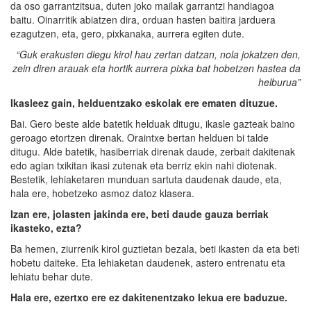
da oso garrantzitsua, duten joko mailak garrantzi handiagoa
baitu. Oinarritik abiatzen dira, orduan hasten baitira jarduera
ezagutzen, eta, gero, pixkanaka, aurrera egiten dute.
“Guk erakusten diegu kirol hau zertan datzan, nola jokatzen den,
zein diren arauak eta hortik aurrera pixka bat hobetzen hastea da
helburua”
Ikasleez gain, helduentzako eskolak ere ematen dituzue.
Bai. Gero beste alde batetik helduak ditugu, ikasle gazteak baino
geroago etortzen direnak. Oraintxe bertan helduen bi talde
ditugu. Alde batetik, hasiberriak direnak daude, zerbait dakitenak
edo agian txikitan ikasi zutenak eta berriz ekin nahi diotenak.
Bestetik, lehiaketaren munduan sartuta daudenak daude, eta,
hala ere, hobetzeko asmoz datoz klasera.
Izan ere, jolasten jakinda ere, beti daude gauza berriak
ikasteko, ezta?
Ba hemen, ziurrenik kirol guztietan bezala, beti ikasten da eta beti
hobetu daiteke. Eta lehiaketan daudenek, astero entrenatu eta
lehiatu behar dute.
Hala ere, ezertxo ere ez dakitenentzako lekua ere baduzue.