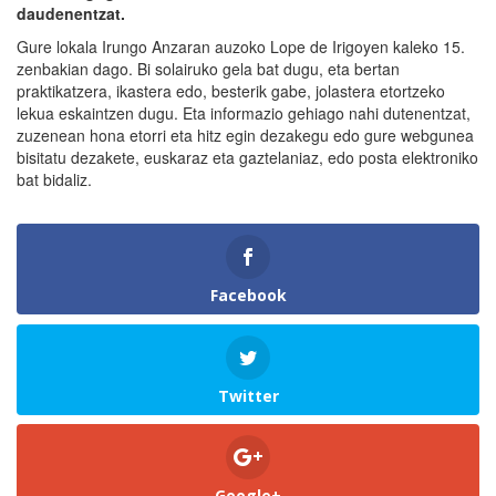
daudenentzat.
Gure lokala Irungo Anzaran auzoko Lope de Irigoyen kaleko 15.
zenbakian dago. Bi solairuko gela bat dugu, eta bertan
praktikatzera, ikastera edo, besterik gabe, jolastera etortzeko
lekua eskaintzen dugu. Eta informazio gehiago nahi dutenentzat,
zuzenean hona etorri eta hitz egin dezakegu edo gure webgunea
bisitatu dezakete, euskaraz eta gaztelaniaz, edo posta elektroniko
bat bidaliz.
Facebook
Twitter
Google+