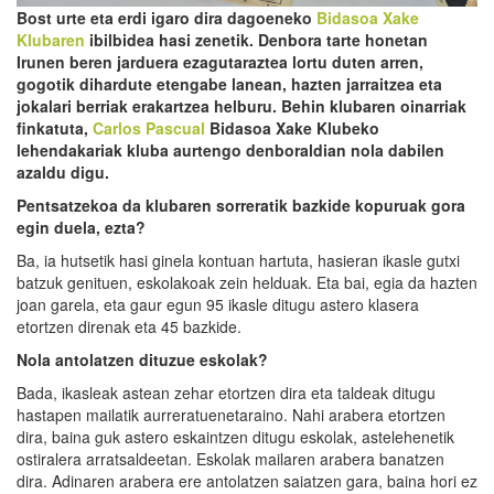
Bost urte eta erdi igaro dira dagoeneko
Bidasoa Xake
Klubaren
ibilbidea hasi zenetik. Denbora tarte honetan
Irunen beren jarduera ezagutaraztea lortu duten arren,
gogotik dihardute etengabe lanean,
hazten jarraitze
a
eta
jokalari berriak erakartze
a helburu
. Behin klubaren oinarriak
finkatuta,
Carlos Pascual
Bidasoa Xake Klubeko
lehendakariak kluba aurtengo denboraldian nola dabilen
azaldu
digu
.
Pentsatzekoa da klubaren sorreratik bazkide kopuruak gora
egin duela, ezta?
Ba, ia hutsetik hasi ginela kontuan hartuta, hasieran ikasle gutxi
batzuk genituen, eskolakoak zein helduak. Eta bai, egia da hazten
joan garela, eta gaur egun 95 ikasle ditugu astero klasera
etortzen direnak eta 45 bazkide.
Nola antolatzen dituzue eskolak?
Bada, ikasleak astean zehar etortzen dira eta taldeak ditugu
hastapen mailatik aurreratuenetaraino. Nahi arabera etortzen
dira, baina guk astero eskaintzen ditugu eskolak, astelehenetik
ostiralera arratsaldeetan. Eskolak mailaren arabera banatzen
dira. Adinaren arabera ere antolatzen saiatzen gara, baina hori ez