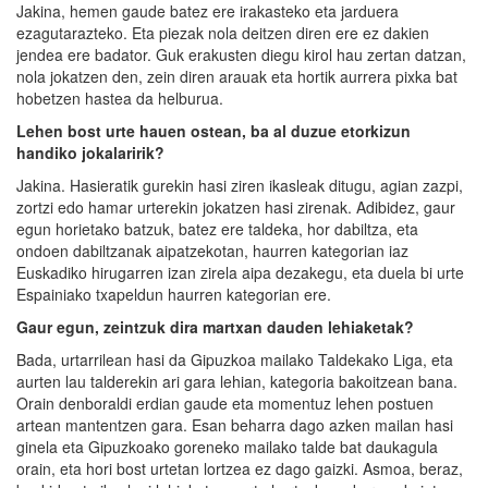
Jakina, hemen gaude batez ere irakasteko eta jarduera
ezagutarazteko. Eta piezak nola deitzen diren ere ez dakien
jendea ere badator. Guk erakusten diegu kirol hau zertan datzan,
nola jokatzen den, zein diren arauak eta hortik aurrera pixka bat
hobetzen hastea da helburua.
Lehen bost urte hauen ostean, ba al duzue etorkizun
handiko jokalaririk?
Jakina. Hasieratik gurekin hasi ziren ikasleak ditugu, agian zazpi,
zortzi edo hamar urterekin jokatzen hasi zirenak. Adibidez, gaur
egun horietako batzuk, batez ere taldeka, hor dabiltza, eta
ondoen dabiltzanak aipatzekotan, haurren kategorian iaz
Euskadiko hirugarren izan zirela aipa dezakegu, eta duela bi urte
Espainiako txapeldun haurren kategorian ere.
Gaur egun, zeintzuk dira martxan dauden lehiaketak?
Bada, urtarrilean hasi da Gipuzkoa mailako Taldekako Liga, eta
aurten lau talderekin ari gara lehian, kategoria bakoitzean bana.
Orain denboraldi erdian gaude eta momentuz lehen postuen
artean mantentzen gara. Esan beharra dago azken mailan hasi
ginela eta Gipuzkoako goreneko mailako talde bat daukagula
orain, eta hori bost urtetan lortzea ez dago gaizki. Asmoa, beraz,